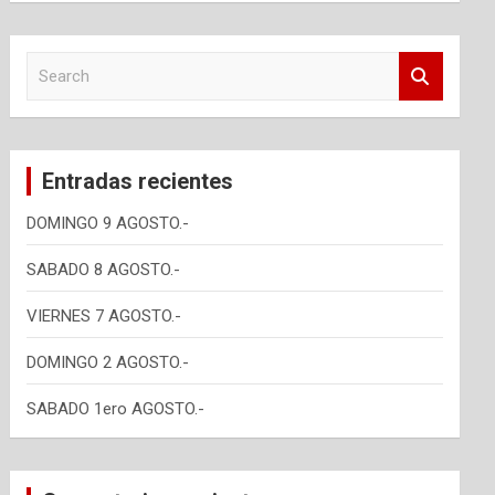
S
e
a
r
c
Entradas recientes
h
DOMINGO 9 AGOSTO.-
SABADO 8 AGOSTO.-
VIERNES 7 AGOSTO.-
DOMINGO 2 AGOSTO.-
SABADO 1ero AGOSTO.-