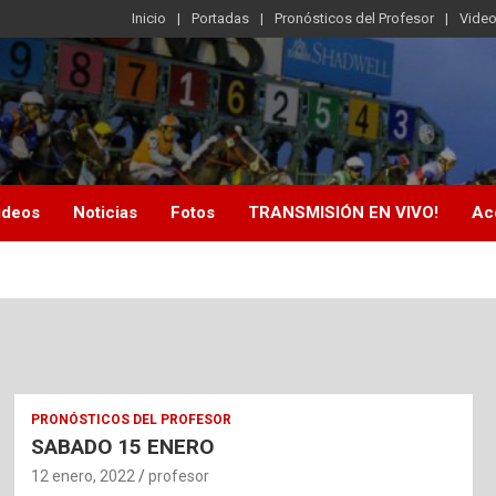
Inicio
Portadas
Pronósticos del Profesor
Vide
ideos
Noticias
Fotos
TRANSMISIÓN EN VIVO!
Ac
PRONÓSTICOS DEL PROFESOR
SABADO 15 ENERO
12 enero, 2022
profesor