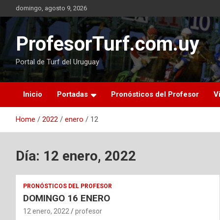
Skip
domingo, agosto 9, 2026
to
content
ProfesorTurf.com.uy
Portal de Turf del Uruguay
Inicio
Portadas
Pronósticos del Profesor
V
Home
2022
enero
12
Día:
12 enero, 2022
PRONÓSTICOS DEL PROFESOR
DOMINGO 16 ENERO
12 enero, 2022
profesor