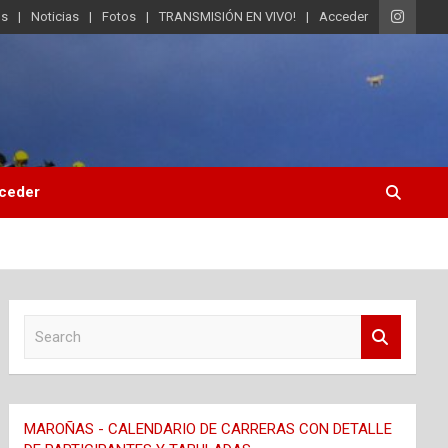
os
Noticias
Fotos
TRANSMISIÓN EN VIVO!
Acceder
ceder
S
e
a
r
c
MAROÑAS - CALENDARIO DE CARRERAS CON DETALLE
h