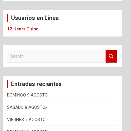
Usuarios en Linea
12 Users
Online
S
e
a
r
c
Entradas recientes
h
DOMINGO 9 AGOSTO.-
SABADO 8 AGOSTO.-
VIERNES 7 AGOSTO.-