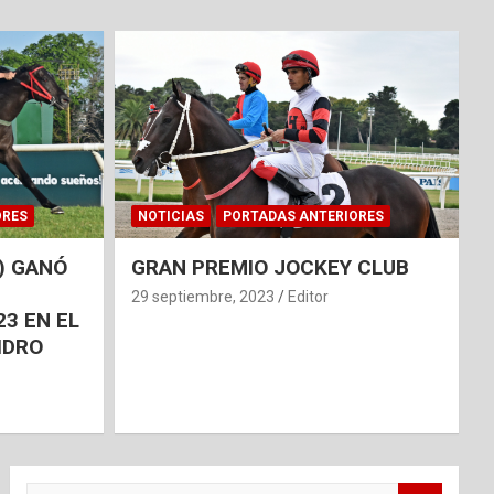
ORES
NOTICIAS
PORTADAS ANTERIORES
) GANÓ
GRAN PREMIO JOCKEY CLUB
29 septiembre, 2023
Editor
3 EN EL
IDRO
S