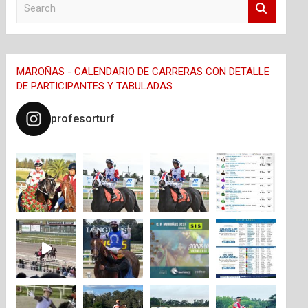
e
a
r
c
MAROÑAS - CALENDARIO DE CARRERAS CON DETALLE
h
DE PARTICIPANTES Y TABULADAS
profesorturf