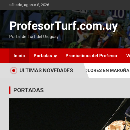
Skip
sábado, agosto 8, 2026
to
content
ProfesorTurf.com.uy
Portal de Turf del Uruguay
Inicio
Portadas
Pronósticos del Profesor
V
ULTIMAS NOVEDADES
OCIDAD A PONERSE LA DE COLORES EN MAROÑAS
LIND
PORTADAS