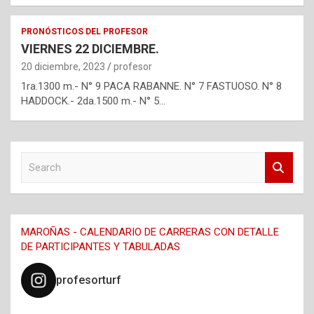
PRONÓSTICOS DEL PROFESOR
VIERNES 22 DICIEMBRE.
20 diciembre, 2023
profesor
1ra.1300 m.- N° 9 PACA RABANNE. N° 7 FASTUOSO. N° 8
HADDOCK.- 2da.1500 m.- N° 5…
S
e
a
r
c
MAROÑAS - CALENDARIO DE CARRERAS CON DETALLE
h
DE PARTICIPANTES Y TABULADAS
profesorturf