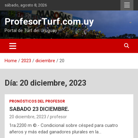
Skip
sábado, agosto 8, 2026
to
content
ProfesorTurf.com.uy
Portal de Turf del Uruguay
Home
2023
diciembre
20
Día:
20 diciembre, 2023
PRONÓSTICOS DEL PROFESOR
SABADO 23 DICIEMBRE.
20 diciembre, 2023
profesor
1ra.2200 m ©.- Condicional sobre césped para cuatro
añeros y más edad ganadores plurales en la…