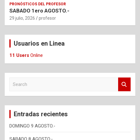
PRONÓSTICOS DEL PROFESOR
SABADO 1ero AGOSTO.-
29 julio, 2026
profesor
Usuarios en Linea
11 Users
Online
S
e
a
r
c
Entradas recientes
h
DOMINGO 9 AGOSTO.-
SABADO 8 AGOSTO.-