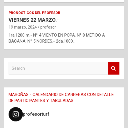
PRONÓSTICOS DEL PROFESOR
VIERNES 22 MARZO.-
19 marzo, 2024
profesor
1ra.1200 m.- N° 4 VIENTO EN POPA. N° 8 METIDO A
BACANA. N° 5 NORDES.- 2da.1000…
S
e
a
r
c
MAROÑAS - CALENDARIO DE CARRERAS CON DETALLE
h
DE PARTICIPANTES Y TABULADAS
profesorturf