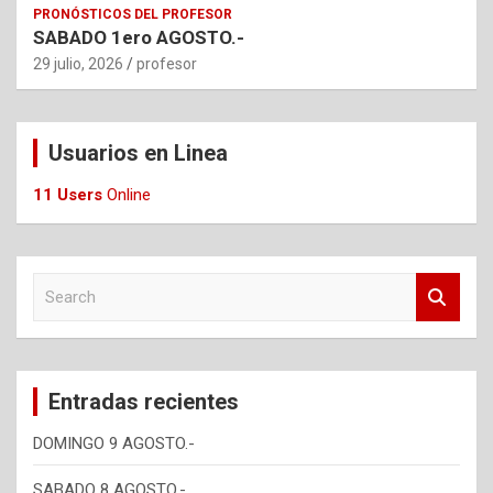
PRONÓSTICOS DEL PROFESOR
SABADO 1ero AGOSTO.-
29 julio, 2026
profesor
Usuarios en Linea
11 Users
Online
S
e
a
r
c
Entradas recientes
h
DOMINGO 9 AGOSTO.-
SABADO 8 AGOSTO.-