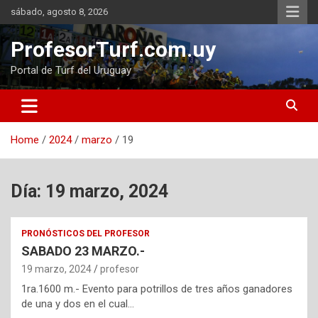
Skip
sábado, agosto 8, 2026
to
content
ProfesorTurf.com.uy
Portal de Turf del Uruguay
Home
2024
marzo
19
Día:
19 marzo, 2024
PRONÓSTICOS DEL PROFESOR
SABADO 23 MARZO.-
19 marzo, 2024
profesor
1ra.1600 m.- Evento para potrillos de tres años ganadores
de una y dos en el cual…