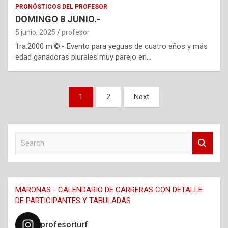
PRONÓSTICOS DEL PROFESOR
DOMINGO 8 JUNIO.-
5 junio, 2025
profesor
1ra.2000 m.©.- Evento para yeguas de cuatro años y más
edad ganadoras plurales muy parejo en…
Navegación
1
2
Next
de
entradas
S
e
a
r
c
MAROÑAS - CALENDARIO DE CARRERAS CON DETALLE
h
DE PARTICIPANTES Y TABULADAS
profesorturf