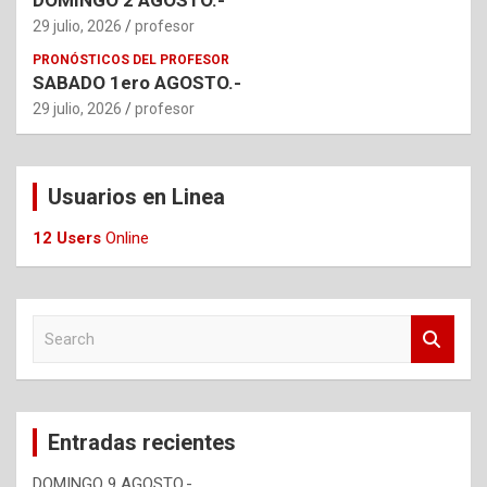
DOMINGO 2 AGOSTO.-
29 julio, 2026
profesor
PRONÓSTICOS DEL PROFESOR
SABADO 1ero AGOSTO.-
29 julio, 2026
profesor
Usuarios en Linea
12 Users
Online
S
e
a
r
c
Entradas recientes
h
DOMINGO 9 AGOSTO.-