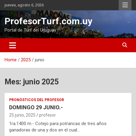
Skip
jueves, agosto 6, 2026
to
content
ProfesorTurf.com.uy
Portal de Turf del Uruguay
Home
2025
junio
Mes:
junio 2025
PRONÓSTICOS DEL PROFESOR
DOMINGO 29 JUNIO.-
25 junio, 2025
profesor
1ra.1400 m.- Cotejo para potrancas de tres años
ganadoras de una y dos en el cual…