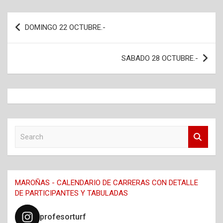
Navegación
DOMINGO 22 OCTUBRE.-
de
entradas
SABADO 28 OCTUBRE.-
S
e
a
r
c
MAROÑAS - CALENDARIO DE CARRERAS CON DETALLE
h
DE PARTICIPANTES Y TABULADAS
profesorturf