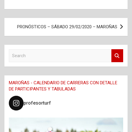
Navegación
PRONÓSTICOS – SÁBADO 29/02/2020 – MAROÑAS
de
entradas
S
e
a
r
c
MAROÑAS - CALENDARIO DE CARRERAS CON DETALLE
h
DE PARTICIPANTES Y TABULADAS
profesorturf