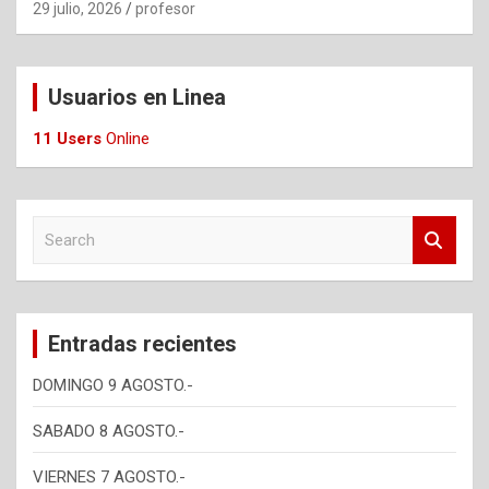
29 julio, 2026
profesor
Usuarios en Linea
11 Users
Online
S
e
a
r
c
Entradas recientes
h
DOMINGO 9 AGOSTO.-
SABADO 8 AGOSTO.-
VIERNES 7 AGOSTO.-