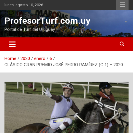
Skip
lunes, agosto 10, 2026
to
content
ProfesorTurf.com.uy
Portal de Turf del Uruguay
Home
2020
enero
6
CLÁSICO GRAN PREMIO JOSÉ PEDRO RAMÍREZ (G 1) – 2020