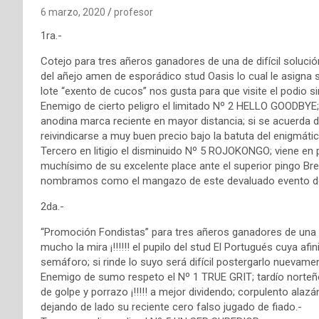
6 marzo, 2020
profesor
1ra.-
Cotejo para tres añeros ganadores de una de difícil solució
del añejo amen de esporádico stud Oasis lo cual le asigna 
lote “exento de cucos” nos gusta para que visite el podio s
Enemigo de cierto peligro el limitado Nº 2 HELLO GOODBYE;
anodina marca reciente en mayor distancia; si se acuerda d
reivindicarse a muy buen precio bajo la batuta del enigmáti
Tercero en litigio el disminuido Nº 5 ROJOKONGO; viene en p
muchísimo de su excelente place ante el superior pingo Brexi
nombramos como el mangazo de este devaluado evento do
2da.-
“Promoción Fondistas” para tres añeros ganadores de una y 
mucho la mira ¡!!!!!! el pupilo del stud El Portugués cuya afin
semáforo; si rinde lo suyo será difícil postergarlo nuevame
Enemigo de sumo respeto el Nº 1 TRUE GRIT; tardío norteño d
de golpe y porrazo ¡!!!!! a mejor dividendo; corpulento alaz
dejando de lado su reciente cero falso jugado de fiado.-