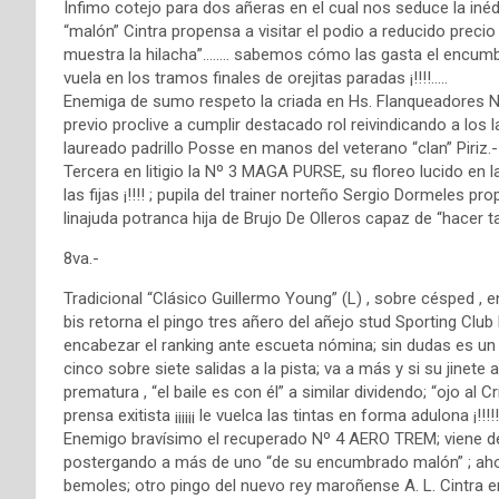
Ínfimo cotejo para dos añeras en el cual nos seduce la inéd
“malón” Cintra propensa a visitar el podio a reducido precio 
muestra la hilacha”…….. sabemos cómo las gasta el encumbr
vuela en los tramos finales de orejitas paradas ¡!!!!…..
Enemiga de sumo respeto la criada en Hs. Flanqueadores 
previo proclive a cumplir destacado rol reivindicando a los la
laureado padrillo Posse en manos del veterano “clan” Piriz.-
Tercera en litigio la Nº 3 MAGA PURSE, su floreo lucido en la 
las fijas ¡!!!! ; pupila del trainer norteño Sergio Dormeles 
linajuda potranca hija de Brujo De Olleros capaz de “hacer t
8va.-
Tradicional “Clásico Guillermo Young” (L) , sobre césped , 
bis retorna el pingo tres añero del añejo stud Sporting Clu
encabezar el ranking ante escueta nómina; sin dudas es un 
cinco sobre siete salidas a la pista; va a más y si su jinete
prematura , “el baile es con él” a similar dividendo; “ojo al C
prensa exitista ¡¡¡¡¡¡ le vuelca las tintas en forma adulona ¡!!!!!
Enemigo bravísimo el recuperado Nº 4 AERO TREM; viene de
postergando a más de uno “de su encumbrado malón” ; ahor
bemoles; otro pingo del nuevo rey maroñense A. L. Cintra 