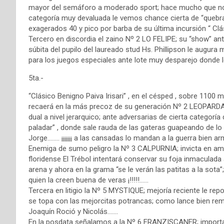
mayor del semáforo a moderado sport; hace mucho que no s
categoría muy devaluada le vemos chance cierta de “quebra
exagerados 40 y pico por barba de su última incursión “ Clá
Tercero en discordia el zaino Nº 2 LO FELIPE; su “show” ant
súbita del pupilo del laureado stud Hs. Phillipson le augura
para los juegos especiales ante lote muy desparejo donde l
5ta.-
“Clásico Benigno Paiva Irisari” , en el césped , sobre 1100
recaerá en la más precoz de su generación Nº 2 LEOPARD
dual a nivel jerarquico; ante adversarias de cierta categorí
paladar” , donde sale rauda de las gateras guapeando de lo li
Jorge…….. ¡¡¡¡¡¡¡ a las cansadas lo mandan a la guerra bien arm
Enemiga de sumo peligro la Nº 3 CALPURNIA; invicta en amb
floridense El Trébol intentará conservar su foja inmaculad
arena y ahora en la grama “se le verán las patitas a la sota”; 
quien la creen buena de veras ¡!!!!!……
Tercera en litigio la Nº 5 MYSTIQUE; mejoría reciente le rep
se topa con las mejorcitas potrancas; como lance bien re
Joaquín Roció y Nicolás…….
En la posdata señalamos a la Nº 6 FRANZISCANER; importada 