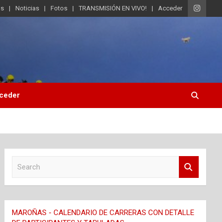
os
Noticias
Fotos
TRANSMISIÓN EN VIVO!
Acceder
ceder
S
e
a
r
c
MAROÑAS - CALENDARIO DE CARRERAS CON DETALLE
h