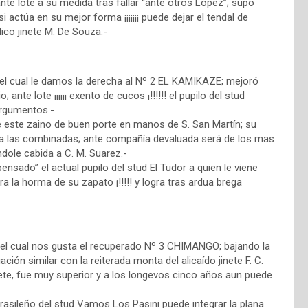
te lote a su medida tras fallar “ante otros López”; supo
actúa en su mejor forma ¡¡¡¡¡¡¡ puede dejar el tendal de
dico jinete M. De Souza.-
n el cual le damos la derecha al Nº 2 EL KAMIKAZE; mejoró
e lote ¡¡¡¡¡¡ exento de cucos ¡!!!!!! el pupilo del stud
argumentos.-
 este zaino de buen porte en manos de S. San Martín; su
para las combinadas; ante compañía devaluada será de los mas
dole cabida a C. M. Suarez.-
ensado” el actual pupilo del stud El Tudor a quien le viene
ra la horma de su zapato ¡!!!!! y logra tras ardua brega
n el cual nos gusta el recuperado Nº 3 CHIMANGO; bajando la
ación similar con la reiterada monta del alicaído jinete F. C.
onete, fue muy superior y a los longevos cinco años aun puede
rasileño del stud Vamos Los Pasini puede integrar la plana