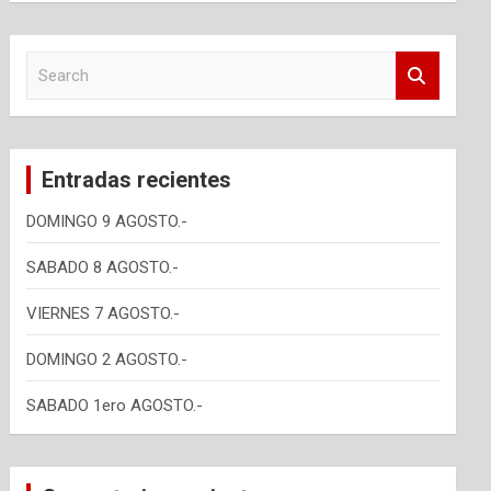
S
e
a
r
c
Entradas recientes
h
DOMINGO 9 AGOSTO.-
SABADO 8 AGOSTO.-
VIERNES 7 AGOSTO.-
DOMINGO 2 AGOSTO.-
SABADO 1ero AGOSTO.-