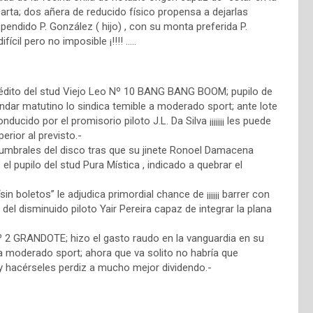
arta; dos añera de reducido físico propensa a dejarlas
pendido P. González ( hijo) , con su monta preferida P.
ícil pero no imposible ¡!!!! …..
nédito del stud Viejo Leo Nº 10 BANG BANG BOOM; pupilo de
ndar matutino lo sindica temible a moderado sport; ante lote
cido por el promisorio piloto J.L. Da Silva ¡¡¡¡¡¡¡ les puede
erior al previsto.-
umbrales del disco tras que su jinete Ronoel Damacena
el pupilo del stud Pura Mística , indicado a quebrar el
n boletos” le adjudica primordial chance de ¡¡¡¡¡¡ barrer con
a del disminuido piloto Yair Pereira capaz de integrar la plana
 Nº 2 GRANDOTE; hizo el gasto raudo en la vanguardia en su
a moderado sport; ahora que va solito no habría que
!!! y hacérseles perdiz a mucho mejor dividendo.-