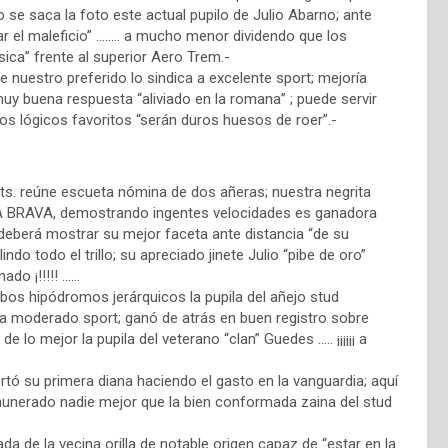
e saca la foto este actual pupilo de Julio Abarno; ante
r el maleficio” …….. a mucho menor dividendo que los
sica” frente al superior Aero Trem.-
e nuestro preferido lo sindica a excelente sport; mejoría
 muy buena respuesta “aliviado en la romana” ; puede servir
os lógicos favoritos “serán duros huesos de roer”.-
 mts. reúne escueta nómina de dos añeras; nuestra negrita
A BRAVA, demostrando ingentes velocidades es ganadora
a deberá mostrar su mejor faceta ante distancia “de su
ndo todo el trillo; su apreciado jinete Julio “pibe de oro”
ado ¡!!!!! ……
os hipódromos jerárquicos la pupila del añejo stud
a a moderado sport; ganó de atrás en buen registro sobre
de lo mejor la pupila del veterano “clan” Guedes ….. ¡¡¡¡¡¡ a
ortó su primera diana haciendo el gasto en la vanguardia; aquí
munerado nadie mejor que la bien conformada zaina del stud
de la vecina orilla de notable origen capaz de “estar en la