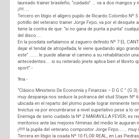
laureado trainer brasileño; “cuidado” …. va a dos mangos y nad
¡!!!!……
Tercero en litigio el alígero pupilo de Ricardo Colombo Nº
potrillo del veterano trainer Jorge Firpo; va por el desquite
tiene la contra de que: “si no gana de punta a punta” cualqu
del disco……
En la posdata señalamos al zaguero definido Nº 7 EL CANTA
dejar el tendal de atropellada; le viene quedando algo grand
este” ……… le puede allanar el camino a su rehabilitación una
antecedentes….. si su reiterado jinete aplica bien el libre
sport”.-
9na.-
“Clásico Ministerio De Economía y Finanzas – D G C ” (G 3
muy despareja nos seduce la potranca del stud Stayer Nº 6 
ubicada en el reparto del plomo puede lograr inminente tern
Invictus va por encumbrarse a nivel superlativo pese a lo o
Enemiga de serio cuidado la Nº 2 MARAVILLA FEVER; es regu
meritorios ante las mejores féminas del medio le auguran mu
¡!!!!! la pupila del veterano compositor Jorge Firpo……… muy
Tercera en litigio la osada Nº 10 FLOR REAL, en Las Piedras 