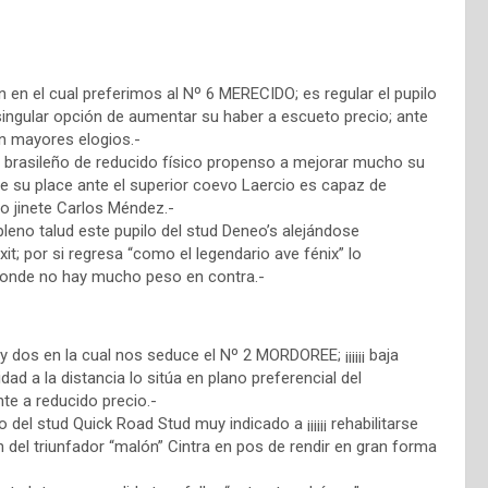
n en el cual preferimos al Nº 6 MERECIDO; es regular el pupilo
singular opción de aumentar su haber a escueto precio; ante
in mayores elogios.-
 brasileño de reducido físico propenso a mejorar mucho su
e su place ante el superior coevo Laercio es capaz de
co jinete Carlos Méndez.-
leno talud este pupilo del stud Deneo’s alejándose
t; por si regresa “como el legendario ave fénix” lo
nde no hay mucho peso en contra.-
dos en la cual nos seduce el Nº 2 MORDOREE; ¡¡¡¡¡¡ baja
idad a la distancia lo sitúa en plano preferencial del
nte a reducido precio.-
el stud Quick Road Stud muy indicado a ¡¡¡¡¡¡ rehabilitarse
án del triunfador “malón” Cintra en pos de rendir en gran forma