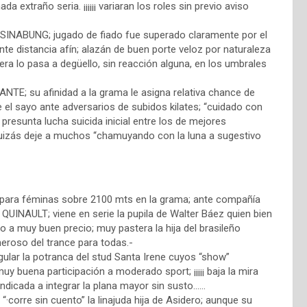
a extraño seria. ¡¡¡¡¡¡ variaran los roles sin previo aviso
 5 SINABUNG; jugado de fiado fue superado claramente por el
 ante distancia afín; alazán de buen porte veloz por naturaleza
iera lo pasa a degüello, sin reacción alguna, en los umbrales
NTE; su afinidad a la grama le asigna relativa chance de
e el sayo ante adversarios de subidos kilates; “cuidado con
 presunta lucha suicida inicial entre los de mejores
to quizás deje a muchos “chamuyando con la luna a sugestivo
) para féminas sobre 2100 mts en la grama; ante compañía
QUINAULT; viene en serie la pupila de Walter Báez quien bien
o a muy buen precio; muy pastera la hija del brasileño
neroso del trance para todas.-
lar la potranca del stud Santa Irene cuyos “show”
y buena participación a moderado sport; ¡¡¡¡¡ baja la mira
 indicada a integrar la plana mayor sin susto……
“·corre sin cuento” la linajuda hija de Asidero; aunque su