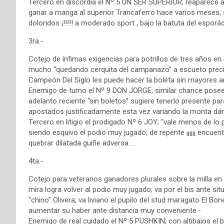
Tercero en discordia el Nº 5 UN SER SUPERIOR; reaparece an
ganar a manga al superior Trancaferro hace varios meses; si 
doloridos ¡!!!!! a moderado sport , bajo la batuta del esporá
3ra.-
Cotejo de ínfimas exigencias para potrillos de tres años e
mucho “quedando cerquita del campanazo” a escueto precio; ant
Campeón Del Siglo les puede hacer la boleta sin mayores 
Enemigo de turno el Nº 9 DON JORGE; similar chance posee
adelanto reciente “sin boletos” sugiere tenerlo presente 
apostados justificadamente esta vez variando la monta dán
Tercero en litigio el prodigado Nº 6 JOY; “vale menos de lo p
siendo esquivo el podio muy jugado; de repente ¡¡¡¡¡¡ encuent
quebrar dilatada guiñe adversa…..
4ta.-
Cotejo para veteranos ganadores plurales sobre la milla e
mira logra volver al podio muy jugado; va por el bis ante situ
“chino” Olivera; va liviano el pupilo del stud maragato El B
aumentar su haber ante distancia muy conveniente.-
Enemigo de real cuidado el Nº 5 PUSHKIN; con altibajos el b