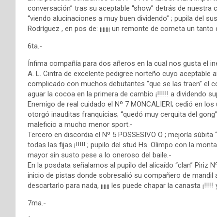
conversación” tras su aceptable “show” detrás de nuestra c
“viendo alucinaciones a muy buen dividendo” ; pupila del sus
Rodríguez , en pos de: ¡¡¡¡¡¡¡ un remonte de cometa un tanto dif
6ta.-
Ínfima compañía para dos añeros en la cual nos gusta el i
A. L. Cintra de excelente pedigree norteño cuyo aceptable a
complicado con muchos debutantes “que se las traen” el condu
aguar la cocoa en la primera de cambio ¡!!!!!! a dividendo sup
Enemigo de real cuidado el Nº 7 MONCALIERI; cedió en los 
otorgó inauditas franquicias; “quedó muy cerquita del gong” 
maleficio a mucho menor sport.-
Tercero en discordia el Nº 5 POSSESIVO O ; mejoría súbita “si
todas las fijas ¡!!!!! ; pupilo del stud Hs. Olimpo con la mont
mayor sin susto pese a lo oneroso del baile.-
En la posdata señalamos al pupilo del alicaído “clan” Piriz
inicio de pistas donde sobresalió su compañero de mandil 
descartarlo para nada, ¡¡¡¡¡¡ les puede chapar la canasta ¡!!
7ma.-