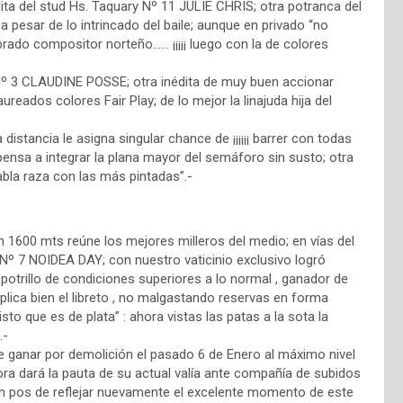
ita del stud Hs. Taquary Nº 11 JULIE CHRIS; otra potranca del
a pesar de lo intrincado del baile; aunque en privado “no
ado compositor norteño…… ¡¡¡¡¡ luego con la de colores
Nº 3 CLAUDINE POSSE; otra inédita de muy buen accionar
ureados colores Fair Play; de lo mejor la linajuda hija del
distancia le asigna singular chance de ¡¡¡¡¡¡ barrer con todas
propensa a integrar la plana mayor del semáforo sin susto; otra
abla raza con las más pintadas”.-
en 1600 mts reúne los mejores milleros del medio; en vías del
b Nº 7 NOIDEA DAY; con nuestro vaticinio exclusivo logró
potrillo de condiciones superiores a lo normal , ganador de
 aplica bien el libreto , no malgastando reservas en forma
risto que es de plata” : ahora vistas las patas a la sota la
.-
 ganar por demolición el pasado 6 de Enero al máximo nivel
a dará la pauta de su actual valía ante compañía de subidos
en pos de reflejar nuevamente el excelente momento de este