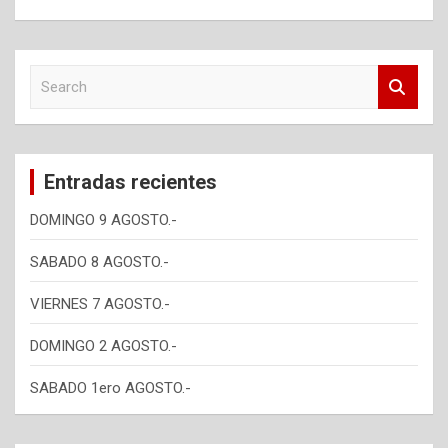
S
e
a
r
c
Entradas recientes
h
DOMINGO 9 AGOSTO.-
SABADO 8 AGOSTO.-
VIERNES 7 AGOSTO.-
DOMINGO 2 AGOSTO.-
SABADO 1ero AGOSTO.-