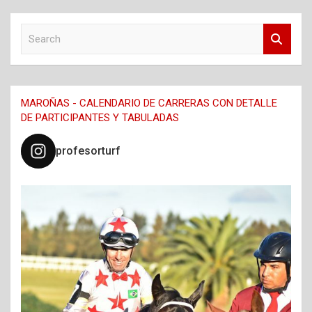
S
e
a
r
c
MAROÑAS - CALENDARIO DE CARRERAS CON DETALLE
h
DE PARTICIPANTES Y TABULADAS
profesorturf