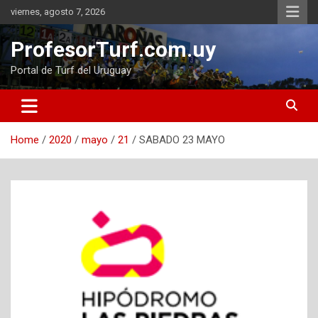
Skip
viernes, agosto 7, 2026
to
content
ProfesorTurf.com.uy
Portal de Turf del Uruguay
Home
2020
mayo
21
SABADO 23 MAYO