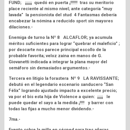
FUND; ¡¡¡¡¡¡ quedó en puerta ¡!!!!!! tras su meritorio
place reciente al mismo nivel; ante categoría “muy
lavada” la pensionista del stud 4 Fantasmas debería
encabezar la nómina a reducido sport sin mayores
dilaciones.-
Enemiga de turno la Nº 8 ALCAFLOR; ya acumula
méritos suficientes para lograr “quebrar el maleficio” ;
por descarte nos parece principal escollo de la
probable favorita; veloz zaina en manos de G.
Giovanetti indicada a integrar la plana mayor del
semáforo sin demasiados argumentos.-
Tercera en litigio la forastera Nº 9 LA RAVISSANTE;
debutó en el legendario escenario sanducero “San
Félix” logrando ajustado impacto a excelente precio;
va por el bis esta hija de Violence a quien: ¡¡¡¡¡ le
puede quedar el sayo a la medida ¡!!!! y barrer con
todas las fijas a mucho menor dividendo.-
7ma.-
Evento sobre la milla en césped para tres añeras