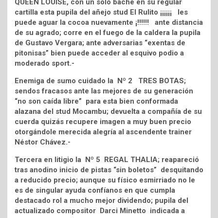
QUEEN LOUISE, con un solo bache en su regular
cartilla esta pupila del añejo stud El Rulito ¡¡¡¡¡¡ les
puede aguar la cocoa nuevamente ¡!!!!!! ante distancia
de su agrado; corre en el fuego de la caldera la pupila
de Gustavo Vergara; ante adversarias “exentas de
pitonisas” bien puede acceder al esquivo podio a
moderado sport.-
Enemiga de sumo cuidado la Nº 2 TRES BOTAS;
sendos fracasos ante las mejores de su generación
“no son caída libre” para esta bien conformada
alazana del stud Mocambu; devuelta a compañía de su
cuerda quizás recupere imagen a muy buen precio
otorgándole merecida alegría al ascendente trainer
Néstor Chávez.-
Tercera en litigio la Nº 5 REGAL THALIA; reapareció
tras anodino inicio de pistas “sin boletos” desquitando
a reducido precio; aunque su físico esmirriado no le
es de singular ayuda confíanos en que cumpla
destacado rol a mucho mejor dividendo; pupila del
actualizado compositor Darci Minetto indicada a