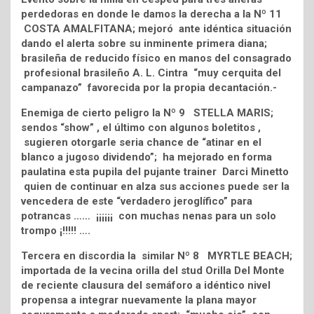
perdedoras en donde le damos la derecha a la Nº 11
COSTA AMALFITANA; mejoró ante idéntica situación
dando el alerta sobre su inminente primera diana;
brasileña de reducido físico en manos del consagrado
profesional brasileño A. L. Cintra “muy cerquita del
campanazo” favorecida por la propia decantación.-
Enemiga de cierto peligro la Nº 9 STELLA MARIS;
sendos “show” , el último con algunos boletitos ,
sugieren otorgarle seria chance de “atinar en el
blanco a jugoso dividendo”; ha mejorado en forma
paulatina esta pupila del pujante trainer Darci Minetto
quien de continuar en alza sus acciones puede ser la
vencedera de este “verdadero jeroglífico” para
potrancas …… ¡¡¡¡¡¡ con muchas nenas para un solo
trompo ¡!!!!! ….
Tercera en discordia la similar Nº 8 MYRTLE BEACH;
importada de la vecina orilla del stud Orilla Del Monte
de reciente clausura del semáforo a idéntico nivel
propensa a integrar nuevamente la plana mayor