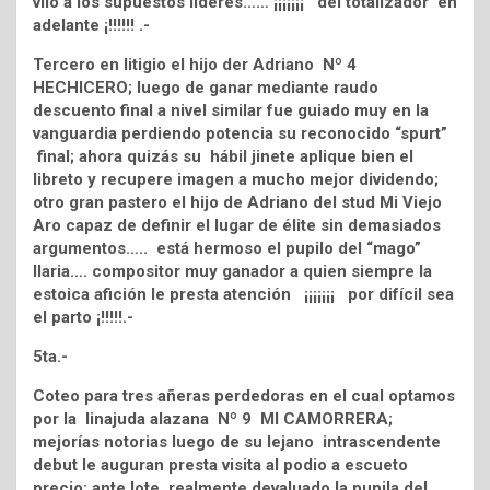
vilo a los supuestos líderes…… ¡¡¡¡¡¡¡ del totalizador en
adelante ¡!!!!!! .-
Tercero en litigio el hijo der Adriano Nº 4
HECHICERO; luego de ganar mediante raudo
descuento final a nivel similar fue guiado muy en la
vanguardia perdiendo potencia su reconocido “spurt”
final; ahora quizás su hábil jinete aplique bien el
libreto y recupere imagen a mucho mejor dividendo;
otro gran pastero el hijo de Adriano del stud Mi Viejo
Aro capaz de definir el lugar de élite sin demasiados
argumentos….. está hermoso el pupilo del “mago”
Ilaria…. compositor muy ganador a quien siempre la
estoica afición le presta atención ¡¡¡¡¡¡¡ por difícil sea
el parto ¡!!!!!.-
5ta.-
Coteo para tres añeras perdedoras en el cual optamos
por la linajuda alazana Nº 9 MI CAMORRERA;
mejorías notorias luego de su lejano intrascendente
debut le auguran presta visita al podio a escueto
precio; ante lote realmente devaluado la pupila del