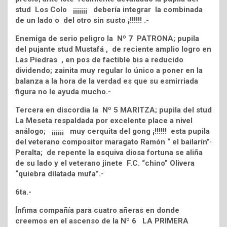
stud Los Colo ¡¡¡¡¡¡¡ debería integrar la combinada
de un lado o del otro sin susto ¡!!!!!! .-
Enemiga de serio peligro la Nº 7 PATRONA; pupila
del pujante stud Mustafá , de reciente amplio logro en
Las Piedras , en pos de factible bis a reducido
dividendo; zainita muy regular lo único a poner en la
balanza a la hora de la verdad es que su esmirriada
figura no le ayuda mucho.-
Tercera en discordia la Nº 5 MARITZA; pupila del stud
La Meseta respaldada por excelente place a nivel
análogo; ¡¡¡¡¡¡ muy cerquita del gong ¡!!!!!! esta pupila
del veterano compositor maragato Ramón “ el bailarín”·
Peralta; de repente la esquiva diosa fortuna se aliña
de su lado y el veterano jinete F.C. “chino” Olivera
“quiebra dilatada mufa”.-
6ta.-
Ínfima compañía para cuatro añeras en donde
creemos en el ascenso de la Nº 6 LA PRIMERA