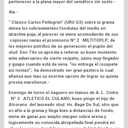
pertenecer a la plana mayor del semáforo sin susto.-
4ta.-
“ Clásico Carlos Pellegrini” (URU G3) sobre la grama
alínea los sobrevivientes fondistas del medio en
atractiva puja; al parecer se viene acomodando de sus
copiosas nanas el promisorio Nº 2 MILTITOPLP; de
los mejores potrillos de su generación el pupilo del
stud Don Tito se apresta a reiterar su buen momento
ante adversarios de cierto respeto; zaino muy llegador
y guapo cuando está de vena “no entrega el rosquete
así nomas”; ha demostrado ser gran pastero lo cual
afianza aun mas su enorme opción de lograr su quinta
presea maroñense.-
Enemigo de turno el zaguero en manos de A. L. Cintra
Nº 3 ATLETICO EL CULANO; buen pingo el hijo de
Alcorano del laureado stud Hs. Bagé Do Sul; otro que
es afín a la grama y llega bien a distancias de fondo;
viene de ganar por amplio margen sobre arena y
lógicamente su conocida atropellada final pondrá en