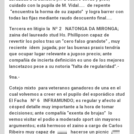
cuidado con la pupila de M. Vidal….. de repente
“encuentra la horma de su zapato” y logra barrer con
todas las fijas mediante raudo descuento final…..
Tercera en litigio la Nº 2 NATONGA DA MIRONGA;
zaina del laureado stud Hs. Phillipson capaz de
revertir los polos tras un “cero falso grandote” , muy
reciente ídem jugada; por las buenas praxis tendría
que ocupar lugar relevante a jugoso precio; ante
compañía de incierta definición es uno de los mejores
lancetazos pese a su notoria “falta de regularidad”.-
9na.-
Cotejo mixto para veteranos ganadores de una en el
cual volvemos a creer en el pupilo del esporádico stud
El Facha Nº 6 INFRAMUNDO; es regular y afecto al
césped detalle muy importante a la hora de tomar
decisiones; ante compañía “exenta de brujas” lo
vemos visitar el podio a moderado sport sin mayores
argumentos; está hermoso el zaino a cargo de Carlos
Ribeiro muy capaz de ¡¡¡¡¡¡¡¡ hacerse un picnic ¡!!!!!!