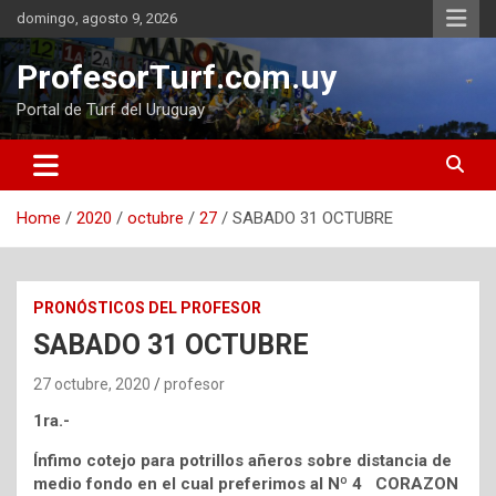
Skip
domingo, agosto 9, 2026
to
content
ProfesorTurf.com.uy
Portal de Turf del Uruguay
Home
2020
octubre
27
SABADO 31 OCTUBRE
PRONÓSTICOS DEL PROFESOR
SABADO 31 OCTUBRE
27 octubre, 2020
profesor
1ra.-
Ínfimo cotejo para potrillos añeros sobre distancia de
medio fondo en el cual preferimos al Nº 4 CORAZON