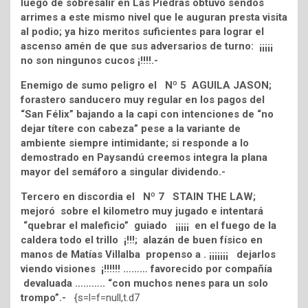
luego de sobresalir en Las Piedras obtuvo sendos
arrimes a este mismo nivel que le auguran presta visita
al podio; ya hizo meritos suficientes para lograr el
ascenso amén de que sus adversarios de turno: ¡¡¡¡¡
no son ningunos cucos ¡!!!!.-
Enemigo de sumo peligro el Nº 5 AGUILA JASON;
forastero sanducero muy regular en los pagos del
“San Félix” bajando a la capi con intenciones de “no
dejar títere con cabeza” pese a la variante de
ambiente siempre intimidante; si responde a lo
demostrado en Paysandú creemos integra la plana
mayor del semáforo a singular dividendo.-
Tercero en discordia el Nº 7 STAIN THE LAW;
mejoró sobre el kilometro muy jugado e intentará
“quebrar el maleficio” guiado ¡¡¡¡¡ en el fuego de la
caldera todo el trillo ¡!!!; alazán de buen físico en
manos de Matías Villalba propenso a . ¡¡¡¡¡¡¡ dejarlos
viendo visiones ¡!!!!!! ……… favorecido por compañía
devaluada ……….. “con muchos nenes para un solo
trompo”.-
{s=l=f=null,t.d7