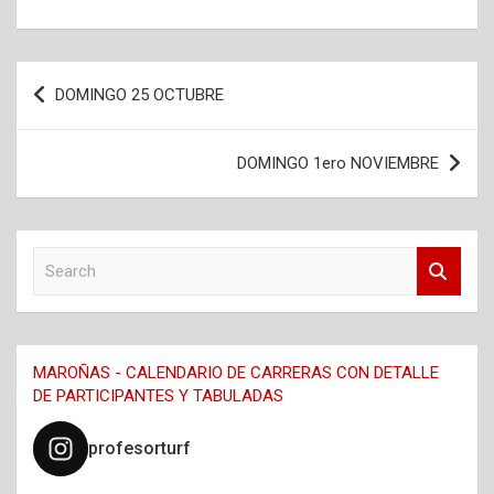
Navegación
DOMINGO 25 OCTUBRE
de
entradas
DOMINGO 1ero NOVIEMBRE
S
e
a
r
c
MAROÑAS - CALENDARIO DE CARRERAS CON DETALLE
h
DE PARTICIPANTES Y TABULADAS
profesorturf