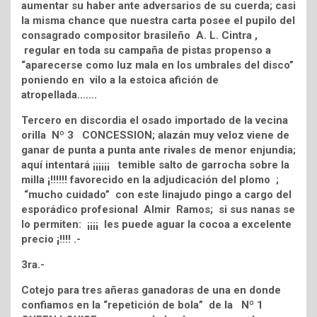
aumentar su haber ante adversarios de su cuerda; casi
la misma chance que nuestra carta posee el pupilo del
consagrado compositor brasileño A. L. Cintra ,
regular en toda su campaña de pistas propenso a
“aparecerse como luz mala en los umbrales del disco”
poniendo en vilo a la estoica afición de
atropellada…….
Tercero en discordia el osado importado de la vecina
orilla Nº 3 CONCESSION; alazán muy veloz viene de
ganar de punta a punta ante rivales de menor enjundia;
aquí intentará ¡¡¡¡¡¡ temible salto de garrocha sobre la
milla ¡!!!!!! favorecido en la adjudicación del plomo ;
“mucho cuidado” con este linajudo pingo a cargo del
esporádico profesional Almir Ramos; si sus nanas se
lo permiten: ¡¡¡¡ les puede aguar la cocoa a excelente
precio ¡!!!! .-
3ra.-
Cotejo para tres añeras ganadoras de una en donde
confiamos en la “repetición de bola” de la Nº 1