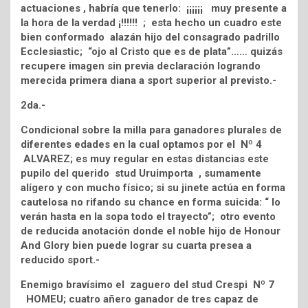
actuaciones , habría que tenerlo: ¡¡¡¡¡¡ muy presente a
la hora de la verdad ¡!!!!!! ; esta hecho un cuadro este
bien conformado alazán hijo del consagrado padrillo
Ecclesiastic; “ojo al Cristo que es de plata”…… quizás
recupere imagen sin previa declaración logrando
merecida primera diana a sport superior al previsto.-
2da.-
Condicional sobre la milla para ganadores plurales de
diferentes edades en la cual optamos por el Nº 4
ALVAREZ; es muy regular en estas distancias este
pupilo del querido stud Uruimporta , sumamente
alígero y con mucho físico; si su jinete actúa en forma
cautelosa no rifando su chance en forma suicida: “ lo
verán hasta en la sopa todo el trayecto”; otro evento
de reducida anotación donde el noble hijo de Honour
And Glory bien puede lograr su cuarta presea a
reducido sport.-
Enemigo bravísimo el zaguero del stud Crespi Nº 7
HOMEU; cuatro añero ganador de tres capaz de