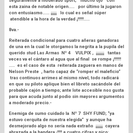
seguramente a moderado sport; “mucho ojo” con
esta zaina de notable origen….. por último la jugaron
con entusiasmo…… ¡¡¡¡¡ lo cual es señal súper
atendible a la hora de la verdad ¡!!!!!…..
8va.-
Reiterada condicional para cuatro añeras ganadoras
de una en la cual le otorgamos la negrita a la pupila del
querido stud Las Armas Nº 4 VULPIX , ¡¡¡¡¡¡¡ tantas
veces va el cántaro al agua que al final se rompe ¡!!!!!!
….. es el caso de esta reiterada zaguera en manos de
Nelson Preste , harto capaz de “romper el maleficio”
tras continuos arrimes al mismo nivel; todo radicará
en que su piloto aplique bien el libreto sacándole del
probable cajón a tiempo; ante lote accesible nos gusta
para que acuda junto al podio sin mayores argumentos
a moderado precio.-
Enemiga de sumo cuidado la Nº 7 SHY FUND; “ya
estuvo cerquita de nuestra elegida” y aunque ha
desmejorado algo no sería nada extraño ¡¡¡¡¡¡ cayera
abrazada a la bandera ¡!!!! a cuatro cifras y pico;