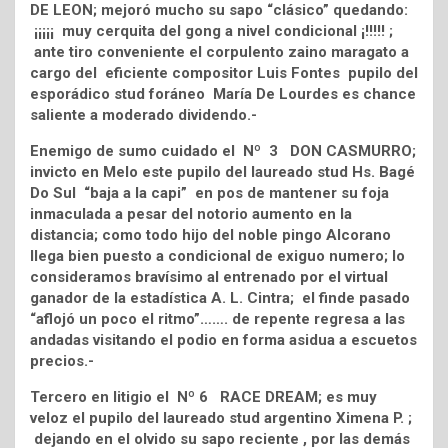
DE LEON; mejoró mucho su sapo “clásico” quedando:
¡¡¡¡¡ muy cerquita del gong a nivel condicional ¡!!!!! ;
ante tiro conveniente el corpulento zaino maragato a
cargo del eficiente compositor Luis Fontes pupilo del
esporádico stud foráneo María De Lourdes es chance
saliente a moderado dividendo.-
Enemigo de sumo cuidado el Nº 3 DON CASMURRO;
invicto en Melo este pupilo del laureado stud Hs. Bagé
Do Sul “baja a la capi” en pos de mantener su foja
inmaculada a pesar del notorio aumento en la
distancia; como todo hijo del noble pingo Alcorano
llega bien puesto a condicional de exiguo numero; lo
consideramos bravísimo al entrenado por el virtual
ganador de la estadística A. L. Cintra; el finde pasado
“aflojó un poco el ritmo”……. de repente regresa a las
andadas visitando el podio en forma asidua a escuetos
precios.-
Tercero en litigio el Nº 6 RACE DREAM; es muy
veloz el pupilo del laureado stud argentino Ximena P. ;
dejando en el olvido su sapo reciente , por las demás