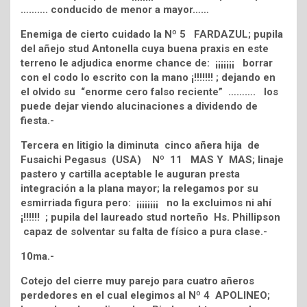
………. conducido de menor a mayor……
Enemiga de cierto cuidado la Nº 5 FARDAZUL; pupila
del añejo stud Antonella cuya buena praxis en este
terreno le adjudica enorme chance de: ¡¡¡¡¡¡¡ borrar
con el codo lo escrito con la mano ¡!!!!!!! ; dejando en
el olvido su “enorme cero falso reciente” ………. los
puede dejar viendo alucinaciones a dividendo de
fiesta.-
Tercera en litigio la diminuta cinco añera hija de
Fusaichi Pegasus (USA) Nº 11 MAS Y MAS; linaje
pastero y cartilla aceptable le auguran presta
integración a la plana mayor; la relegamos por su
esmirriada figura pero: ¡¡¡¡¡¡¡¡ no la excluimos ni ahí
¡!!!!!! ; pupila del laureado stud norteño Hs. Phillipson
capaz de solventar su falta de físico a pura clase.-
10ma.-
Cotejo del cierre muy parejo para cuatro añeros
perdedores en el cual elegimos al Nº 4 APOLINEO;