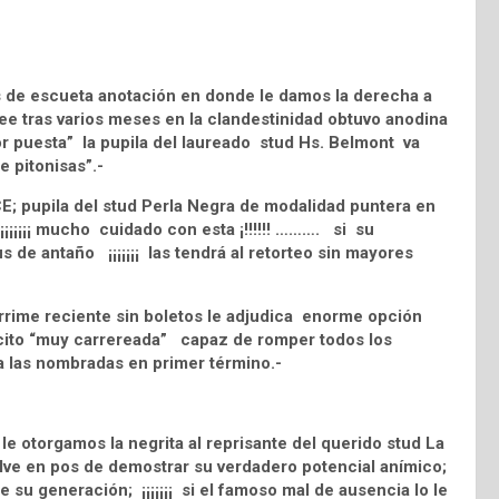
s de escueta anotación en donde le damos la derecha a
e tras varios meses en la clandestinidad obtuvo anodina
or puesta” la pupila del laureado stud Hs. Belmont va
e pitonisas”.-
; pupila del stud Perla Negra de modalidad puntera en
¡¡¡¡¡¡ mucho cuidado con esta ¡!!!!!! ………. si su
 de antaño ¡¡¡¡¡¡¡ las tendrá al retorteo sin mayores
rrime reciente sin boletos le adjudica enorme opción
ecito “muy carrereada” capaz de romper todos los
a las nombradas en primer término.-
le otorgamos la negrita al reprisante del querido stud La
ve en pos de demostrar su verdadero potencial anímico;
su generación; ¡¡¡¡¡¡¡ si el famoso mal de ausencia lo le