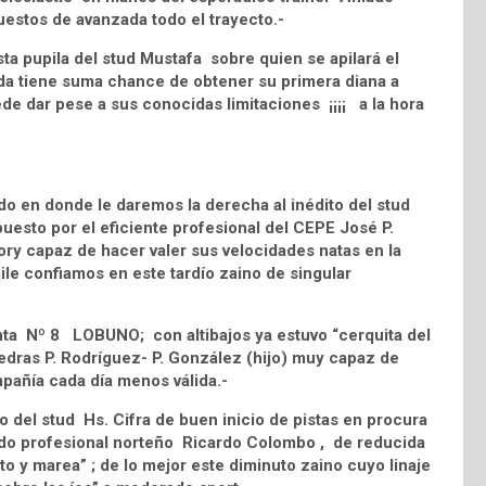
uestos de avanzada todo el trayecto.-
a pupila del stud Mustafa sobre quien se apilará el
rda tiene suma chance de obtener su primera diana a
ede dar pese a sus conocidas limitaciones ¡¡¡¡ a la hora
do en donde le daremos la derecha al inédito del stud
to por el eficiente profesional del CEPE José P.
lory capaz de hacer valer sus velocidades natas en la
ile confiamos en este tardío zaino de singular
enta Nº 8 LOBUNO; con altibajos ya estuvo “cerquita del
edras P. Rodríguez- P. González (hijo) muy capaz de
ompañía cada día menos válida.-
 del stud Hs. Cifra de buen inicio de pistas en procura
ado profesional norteño Ricardo Colombo , de reducida
nto y marea” ; de lo mejor este diminuto zaino cuyo linaje