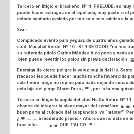
Tercero en litigio el brasileño Nº 4 PRELUDE, es muy 
puede hacer estragos de atropellada, muy pastero el p
estado sanitario avalado por tan solo seis salidas a la 
8va.-
Complicado evento para yeguas de cuatro años ganadora
stud Manatial Verde Nº 10 STRIKE GOOD, “no nos traga
su reiterado piloto Carlos Méndez hizo poco y nada en
bien puede revertir los polos sin previa declaración ¡¡¡¡¡
Enemiga de cierto peligro la veloz pupila del Hs. Sa
fracasos les puede hacer mucha roncha favorecida por 
sola hebra luego no repitió para nada dejando serias du
esta hija del pingo Storm Duro ¡!!!!! , por la buena quiz
Tercero en litigio la pupila del stud Hs Do Retiro Nº 1
chance de integrar la plana mayor del semáforo ¡¡¡¡¡¡¡¡ gu
buen porte al cuidado del suspendido Ivo “máster” Pereir
¡!!!!!!………. a moderado precio.- Ahora que no está en e
brasileño……… ¡¡¡¡¡¡ QUE T’ALCO ¡!!!.-