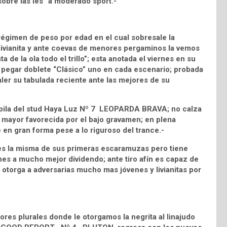
sobre las íes” a moderado sport.-
égimen de peso por edad en el cual sobresale la
ivianita y ante coevas de menores pergaminos la vemos
de la ola todo el trillo”; esta anotada el viernes en su
pegar doblete “Clásico” uno en cada escenario; probada
er su tabulada reciente ante las mejores de su
pupila del stud Haya Luz Nº 7 LEOPARDA BRAVA; no calza
na mayor favorecida por el bajo gravamen; en plena
 en gran forma pese a lo riguroso del trance.-
es la misma de sus primeras escaramuzas pero tiene
nes a mucho mejor dividendo; ante tiro afín es capaz de
 otorga a adversarias mucho mas jóvenes y livianitas por
res plurales donde le otorgamos la negrita al linajudo