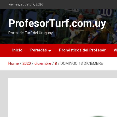
Skip
viernes, agosto 7, 2026
to
content
ProfesorTurf.com.uy
Portal de Turf del Uruguay
Inicio
Portadas
Pronósticos del Profesor
V
Home
2020
diciembre
8
DOMINGO 13 DICIEMBRE