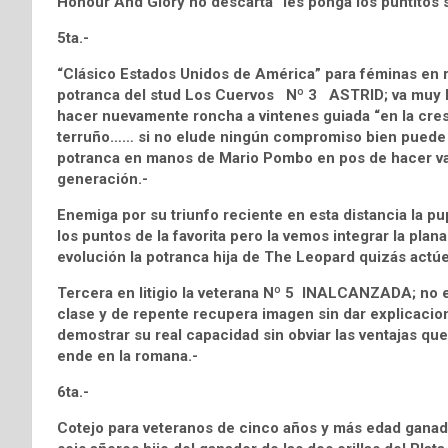
Honour And Glory no descarta “les ponga los puntitos 
5ta.-
“Clásico Estados Unidos de América” para féminas en r
potranca del stud Los Cuervos Nº 3 ASTRID; va muy l
hacer nuevamente roncha a vintenes guiada “en la cresta 
terruño…… si no elude ningún compromiso bien puede 
potranca en manos de Mario Pombo en pos de hacer val
generación.-
Enemiga por su triunfo reciente en esta distancia la 
los puntos de la favorita pero la vemos integrar la pla
evolución la potranca hija de The Leopard quizás actúe
Tercera en litigio la veterana Nº 5 INALCANZADA; no 
clase y de repente recupera imagen sin dar explicacio
demostrar su real capacidad sin obviar las ventajas que
ende en la romana.-
6ta.-
Cotejo para veteranos de cinco años y más edad ganado