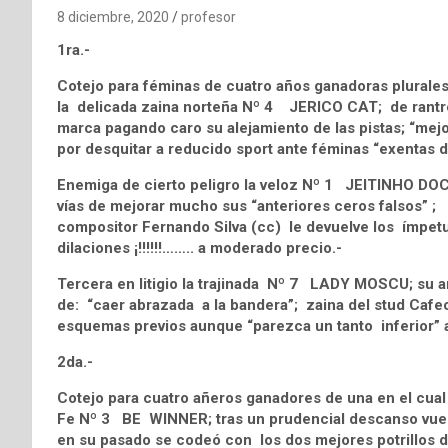
8 diciembre, 2020
profesor
1ra.-
Cotejo para féminas de cuatro años ganadoras plurale
la delicada zaina norteña Nº 4 JERICO CAT; de rantre
marca pagando caro su alejamiento de las pistas; “mej
por desquitar a reducido sport ante féminas “exentas d
Enemiga de cierto peligro la veloz Nº 1 JEITINHO DOCE
vías de mejorar mucho sus “anteriores ceros falsos” ; ¡
compositor Fernando Silva (cc) le devuelve los ímpetus
dilaciones ¡!!!!!!…….. a moderado precio.-
Tercera en litigio la trajinada Nº 7 LADY MOSCU; su a
de: “caer abrazada a la bandera”; zaina del stud Caf
esquemas previos aunque “parezca un tanto inferior” 
2da.-
Cotejo para cuatro añeros ganadores de una en el cual 
Fe Nº 3 BE WINNER; tras un prudencial descanso vuel
en su pasado se codeó con los dos mejores potrillos de 