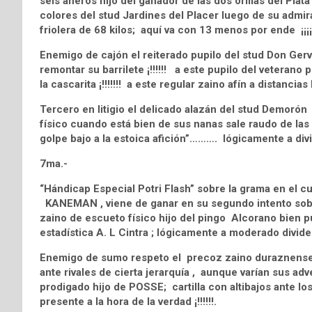
seis añeros hijo del ganador de las dos orillas del 
colores del stud Jardines del Placer luego de su admira
friolera de 68 kilos; aquí va con 13 menos por ende ¡¡¡¡¡¡
Enemigo de cajón el reiterado pupilo del stud Don Ger
remontar su barrilete ¡!!!!!! a este pupilo del veterano p
la cascarita ¡!!!!!!! a este regular zaino afín a dista
Tercero en litigio el delicado alazán del stud Demoró
físico cuando está bien de sus nanas sale raudo de las
golpe bajo a la estoica afición”………. lógicamente a div
7ma.-
“Hándicap Especial Potri Flash” sobre la grama en el cu
KANEMAN , viene de ganar en su segundo intento sobre
zaino de escueto físico hijo del pingo Alcorano bien p
estadística A. L Cintra ; lógicamente a moderado divide
Enemigo de sumo respeto el precoz zaino duraznense 
ante rivales de cierta jerarquía , aunque varían sus adv
prodigado hijo de POSSE; cartilla con altibajos ante los
presente a la hora de la verdad ¡!!!!!!.