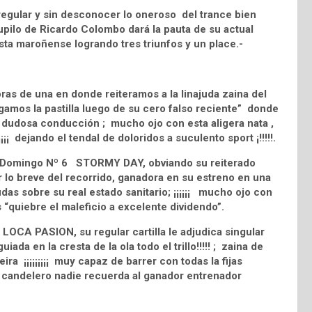
regular y sin desconocer lo oneroso del trance bien
upilo de Ricardo Colombo dará la pauta de su actual
pista maroñense logrando tres triunfos y un place.-
s de una en donde reiteramos a la linajuda zaina del
mos la pastilla luego de su cero falso reciente” donde
 dudosa conducción ; mucho ojo con esta aligera nata ,
¡¡ dejando el tendal de doloridos a suculento sport ¡!!!!!.
nto Domingo Nº 6 STORMY DAY, obviando su reiterado
lo breve del recorrido, ganadora en su estreno en una
das sobre su real estado sanitario; ¡¡¡¡¡¡ mucho ojo con
ás “quiebre el maleficio a excelente dividendo”.
1 LOCA PASION, su regular cartilla le adjudica singular
iada en la cresta de la ola todo el trillo!!!!! ; zaina de
a ¡¡¡¡¡¡¡¡¡ muy capaz de barrer con todas la fijas
l candelero nadie recuerda al ganador entrenador