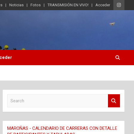
os
Noticias
Fotos
TRANSMISIÓN EN VIVO!
Acceder
ceder
S
e
a
r
c
MAROÑAS - CALENDARIO DE CARRERAS CON DETALLE
h