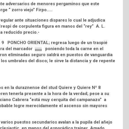
 ante adversarios de menores pergaminos que este
ge “ zorro viejo” Firpo…..
ular ante situaciones dispares lo cual le adjudica
Crespi de corpulenta figura en manos del “rey” A. L.
 a reducido precio.-
Nº 9 PONCHO ORIENTAL; regresa luego de un traspié
ra del marcador ¡¡¡¡¡¡ poniendo toda la carne en el
 fueron eliminadas seguro saldrá en puestos de vanguardia
os umbrales del disco; le sirve la distancia y de repente
s en la duraznense del stud Quiere y Quiere Nº 8
n tenerla presente a la hora de la verdad; pese a su
eliciano Cabrera “está muy cerquita del campanazo” a
robable logre merecidamente el ascenso sin mayores
rios puestos secundarios avalan a la pupila del añejo
Ecclesiastic en manos del esporádico trainer Amado