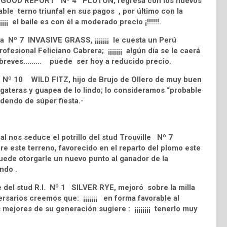
Plata GOOD REPORT Nº 4 PLUTON, regresa con los nuevos
ble terno triunfal en sus pagos , por último con la
¡¡ el baile es con él a moderado precio ¡!!!!!!.
va Nº 7 INVASIVE GRASS, ¡¡¡¡¡¡¡ le cuesta un Perú
rofesional Feliciano Cabrera; ¡¡¡¡¡¡¡ algún día se le caerá
ncias breves……… puede ser hoy a reducido precio.
n Nº 10 WILD FITZ, hijo de Brujo de Ollero de muy buen
 gateras y guapea de lo lindo; lo consideramos “probable
idendo de súper fiesta.-
al nos seduce el potrillo del stud Trouville Nº 7
 este terreno, favorecido en el reparto del plomo este
uede otorgarle un nuevo punto al ganador de la
ndo .
del stud R.I. Nº 1 SILVER RYE, mejoró sobre la milla
ersarios creemos que: ¡¡¡¡¡¡¡ en forma favorable al
 mejores de su generación sugiere : ¡¡¡¡¡¡¡¡ tenerlo muy