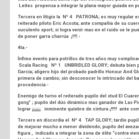
Leites propensa a integrar la plana mayor guiada en p
Tercera en litigio la Nº 4 PATRONA; es muy regular est
reiterado piloto Eric Acosta; ante compañía de su cue
suculento sport; si logra venir mas en el ruido se le pu
de poner garra charrúa ¡!!!!.-
4ta.-
Ínfimo evento para potrillos de tres años muy complica
Scala Racing Nº 1 UNBRIDLED GLORY; debuta bien pues
García; alígero hijo del probado padrillo Honour And G
primera de cambio; sin desconocer lo intrincado del ba
procedencia.-
Enemigo de turno el reiterado pupilo del stud El Cuar
gong” ; pupilo del dúo dinámico mas ganador de Las Pi
lograr ¡¡¡¡¡¡¡ inminente quiebre de cintura ¡!!!!! ante c
Tercero en discordia el Nº 4 TAP GLORY; tardío pupilo
de mejorar mucho a menor dividendo; pupilo del avez
figura , indicado a integrar la zona de élite “contra vie