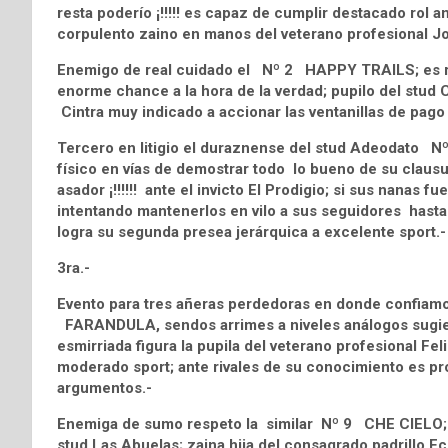
resta poderío ¡!!!!! es capaz de cumplir destacado rol
corpulento zaino en manos del veterano profesional Jor
Enemigo de real cuidado el Nº 2 HAPPY TRAILS; es reg
enorme chance a la hora de la verdad; pupilo del stud 
Cintra muy indicado a accionar las ventanillas de pago
Tercero en litigio el duraznense del stud Adeodato 
físico en vías de demostrar todo lo bueno de su clausu
asador ¡!!!!!! ante el invicto El Prodigio; si sus nanas
intentando mantenerlos en vilo a sus seguidores hasta l
logra su segunda presea jerárquica a excelente sport.-
3ra.-
Evento para tres añeras perdedoras en donde confiamo
FARANDULA, sendos arrimes a niveles análogos sugiere
esmirriada figura la pupila del veterano profesional F
moderado sport; ante rivales de su conocimiento es p
argumentos.-
Enemiga de sumo respeto la similar Nº 9 CHE CIELO; va
stud Las Abuelas; zaina hija del consagrado padrillo 