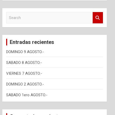
S
e
a
r
c
Entradas recientes
h
DOMINGO 9 AGOSTO.-
SABADO 8 AGOSTO.-
VIERNES 7 AGOSTO.-
DOMINGO 2 AGOSTO.-
SABADO 1ero AGOSTO.-