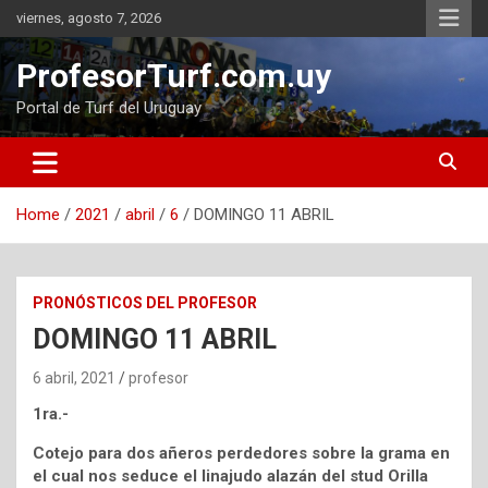
Skip
viernes, agosto 7, 2026
to
content
ProfesorTurf.com.uy
Portal de Turf del Uruguay
Home
2021
abril
6
DOMINGO 11 ABRIL
PRONÓSTICOS DEL PROFESOR
DOMINGO 11 ABRIL
6 abril, 2021
profesor
1ra.-
Cotejo para dos añeros perdedores sobre la grama en
el cual nos seduce el linajudo alazán del stud Orilla