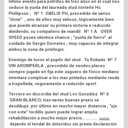
Ínfimo evento para potrillos de tres años en el cual nos
seduce la yunta del laureado stud norteño Hs.
Phillipson ; Nº 1 OBELIX PH, precedido de varios
“show” , uno de ellos muy valioso, lógicamente bien
que puede alcanzar su primera victoria a reducido
dividendo; su compañero de mandil Nº 1 A OVER
SPEED posee idéntica chance ; “yunta de fierro” al
cuidado de Sergio Dorneles ; muy capaces de integrar
ambos la zona de privilegio .
Enemigo de turno el pupilo del stud Ta Robado Nº 7
VIN AROMPERLA , precedido de sendos places
siempre jugado en fija este zaguero de físico mediano
intentara complicar a los mas pintados mediante rauda
a tropellada; seguramente a reducido sport.
Tercero en discordia del stud Los González Nº 6
GRAN BLANCO, tras varias buenas praxis se
desdibujó por último en mucho mayor distancia ; “ojo
con este” tordillo quien puede lograr amplia
rehabilitación a mucho mejor precio…………. ¡¡¡¡¡¡¡¡¡
dejando el tendal de doloridos sin previa declaración