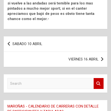
si vuelve a las andadas será temible para los mas
pintados a mucho mejor sport; si en el canter
apreciamos que bajó de peso es obvio tiene tanta
chance como el mejor.-
Navegación
SABADO 10 ABRIL
de
entradas
VIERNES 16 ABRIL
S
e
a
r
c
MAROÑAS - CALENDARIO DE CARRERAS CON DETALLE
h