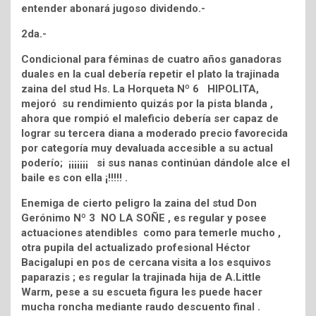
entender abonará jugoso dividendo.-
2da.-
Condicional para féminas de cuatro años ganadoras
duales en la cual debería repetir el plato la trajinada
zaina del stud Hs. La Horqueta Nº 6 HIPOLITA,
mejoró su rendimiento quizás por la pista blanda ,
ahora que rompió el maleficio debería ser capaz de
lograr su tercera diana a moderado precio favorecida
por categoría muy devaluada accesible a su actual
poderío; ¡¡¡¡¡¡¡ si sus nanas continúan dándole alce el
baile es con ella ¡!!!!! .
Enemiga de cierto peligro la zaina del stud Don
Gerónimo Nº 3 NO LA SOÑE , es regular y posee
actuaciones atendibles como para temerle mucho ,
otra pupila del actualizado profesional Héctor
Bacigalupi en pos de cercana visita a los esquivos
paparazis ; es regular la trajinada hija de A.Little
Warm, pese a su escueta figura les puede hacer
mucha roncha mediante raudo descuento final .