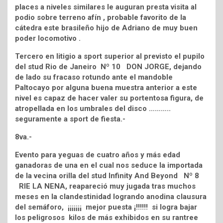
places a niveles similares le auguran presta visita al
podio sobre terreno afín , probable favorito de la
cátedra este brasileño hijo de Adriano de muy buen
poder locomotivo .
Tercero en litigio a sport superior al previsto el pupilo
del stud Rio de Janeiro Nº 10 DON JORGE, dejando
de lado su fracaso rotundo ante el mandoble
Paltocayo por alguna buena muestra anterior a este
nivel es capaz de hacer valer su portentosa figura, de
atropellada en los umbrales del disco ………..
seguramente a sport de fiesta.-
8va.-
Evento para yeguas de cuatro años y más edad
ganadoras de una en el cual nos seduce la importada
de la vecina orilla del stud Infinity And Beyond Nº 8
RIE LA NENA, reapareció muy jugada tras muchos
meses en la clandestinidad logrando anodina clausura
del semáforo, ¡¡¡¡¡¡¡ mejor puesta ¡!!!!!! si logra bajar
los peligrosos kilos de más exhibidos en su rantree