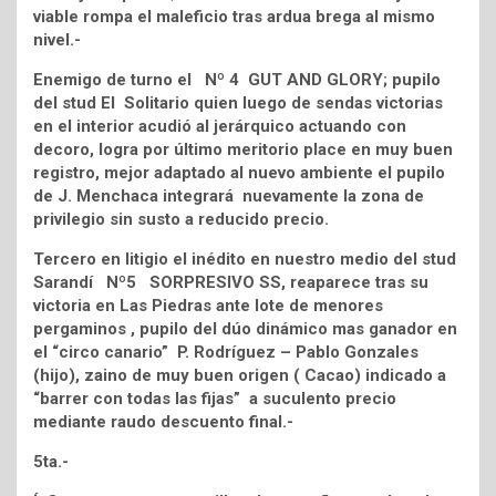
viable rompa el maleficio tras ardua brega al mismo
nivel.-
Enemigo de turno el Nº 4 GUT AND GLORY; pupilo
del stud El Solitario quien luego de sendas victorias
en el interior acudió al jerárquico actuando con
decoro, logra por último meritorio place en muy buen
registro, mejor adaptado al nuevo ambiente el pupilo
de J. Menchaca integrará nuevamente la zona de
privilegio sin susto a reducido precio.
Tercero en litigio el inédito en nuestro medio del stud
Sarandí Nº5 SORPRESIVO SS, reaparece tras su
victoria en Las Piedras ante lote de menores
pergaminos , pupilo del dúo dinámico mas ganador en
el “circo canario” P. Rodríguez – Pablo Gonzales
(hijo), zaino de muy buen origen ( Cacao) indicado a
“barrer con todas las fijas” a suculento precio
mediante raudo descuento final.-
5ta.-