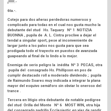
¡!!!!!!.-
6ta.-.
Cotejo para dos añeras perdedoras numeroso y
complicado para todas en el cual nos gusta mucho la
debutante del stud Hs. Taquary Nº 1 NOTIZIA
BUONNA , pupila de A. L. Cintra proclive a dejar el
tendal a singular sport, pese al inconveniente de
largar junto a los palos nos gusta para que sea
prodigada todo el trayecto en puestos de avanzada
guapeando al final de lo lindo a lo mejor.
Enemiga de serio peligro la inédita Nº 3 PECAS, otra
pupila del consagrado Hs. Phillipson en pos de
cumplir destacado roll a moderado dividendo ; pupila
de Raimundo Soares muy indicada a integrar la plana
mayor del esquivo semáforo sin obviar lo oneroso del
trance .
Tercera en litigio otra debutante de notable pedigree
del stud Orilla del Monte Nº 6 MOST WIN, otra hija
del consagrado padrillo Ecclesiastic en vías de rendir