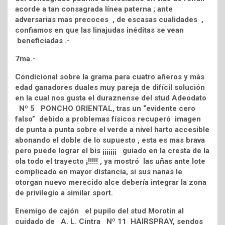
acorde a tan consagrada línea paterna ; ante
adversarias mas precoces , de escasas cualidades ,
confiamos en que las linajudas inéditas se vean
beneficiadas .-
7ma.-
Condicional sobre la grama para cuatro añeros y más
edad ganadores duales muy pareja de difícil solución
en la cual nos gusta el duraznense del stud Adeodato
Nº 5 PONCHO ORIENTAL, tras un “evidente cero
falso” debido a problemas físicos recuperó imagen
de punta a punta sobre el verde a nivel harto accesible
abonando el doble de lo supuesto , esta es mas brava
pero puede lograr el bis ¡¡¡¡¡¡¡ guiado en la cresta de la
ola todo el trayecto ¡!!!!! , ya mostró las uñas ante lote
complicado en mayor distancia, si sus nanas le
otorgan nuevo merecido alce debería integrar la zona
de privilegio a similar sport.
Enemigo de cajón el pupilo del stud Morotin al
cuidado de A. L. Cintra Nº 11 HAIRSPRAY, sendos