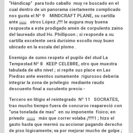
“Hándicap” para todo caballo muy re buscado en el
cual dentro de un panorama ciertamente complicado
nos gusta el Nº 9 MINDCRAFT PLANE, su cartilla
ante ¡¡¡¡¡¡ otros López ¡!!!! le augura muy buena
respuesta a este prodigado amén de corpulento zaino
del laureado stud Hs. Phillipson ; si responde a su
cartilla excelente será durísimo escollo muy buen
ubicado en la escala del plomo .
Enemigo de sumo respeto el pupilo del stud La
Tempestad Nº 8 KEEP CELEBRE, otro que muestra
tabulada de alto nivel ; si repite sus place en Las
Piedras ante eventos sumamente rigurosos debería
integrar la zona de privilegio mediante raudo
descuento final a suculento precio.-
Tercero en litigio el reintegrado Nº 11 SOCRATES,
tras mucho tiempo fuera de concurso reapareció con
“una tonelada de mas” en su imponente físico; en
privado ¡¡¡¡¡¡¡ más que correr volaba ¡!!!!!1 ; hizo el
gasto hasta que mermó su accionar pagando derecho
de piso lógicamente; va por mejorar mucho de golpe ;