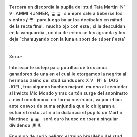
Tercera en discordia la pupila del stud Tata Martin Nº
9 AMMI RUNNER, ¡¡¡¡¡¡¡ siempre sale a beberse los
vientos ¡!!!!!! para luego bajar los decibeles en mitad
de la recta final, mucho ojo con esta , si la descuidan
en la vanguardia , un día de estos se les agranda y los
deja “chamuyando con la luna a sport de súper fiesta”
.
3era.-
Interesante cotejo para potrillos de tres años
ganadores de una en el cual le otorgamos la negrita al
hermoso zaino del stud sanducero X V Nº 6 DOG
JOEL, tras algunos baches mejoró mucho al secundar
al invicto Mio Mondo y tras cartón surge del anonimato
a nivel condicional en forma merecida ; va por el bis
ante coevos de suma enjundia que lo obligaran a
echar el resto ; afín a la distancia el pupilo de Martin
Martínez ¡¡¡¡¡¡¡ será duro hueso de roer a singular
dividendo ¡!!!!!!.
Enemigo de serio peligro el zaino brasileño del stud