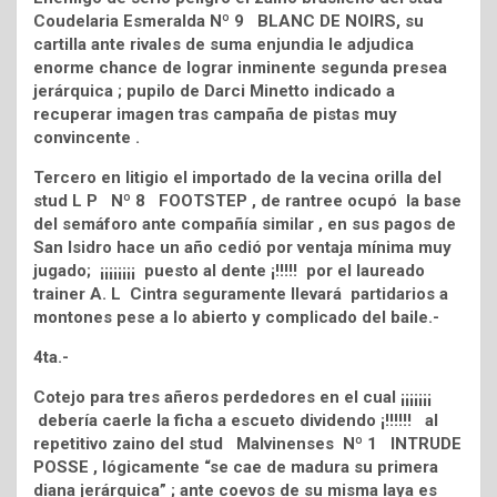
Coudelaria Esmeralda Nº 9 BLANC DE NOIRS, su
cartilla ante rivales de suma enjundia le adjudica
enorme chance de lograr inminente segunda presea
jerárquica ; pupilo de Darci Minetto indicado a
recuperar imagen tras campaña de pistas muy
convincente .
Tercero en litigio el importado de la vecina orilla del
stud L P Nº 8 FOOTSTEP , de rantree ocupó la base
del semáforo ante compañía similar , en sus pagos de
San Isidro hace un año cedió por ventaja mínima muy
jugado; ¡¡¡¡¡¡¡¡ puesto al dente ¡!!!!! por el laureado
trainer A. L Cintra seguramente llevará partidarios a
montones pese a lo abierto y complicado del baile.-
4ta.-
Cotejo para tres añeros perdedores en el cual ¡¡¡¡¡¡¡
debería caerle la ficha a escueto dividendo ¡!!!!!! al
repetitivo zaino del stud Malvinenses Nº 1 INTRUDE
POSSE , lógicamente “se cae de madura su primera
diana jerárquica” ; ante coevos de su misma laya es