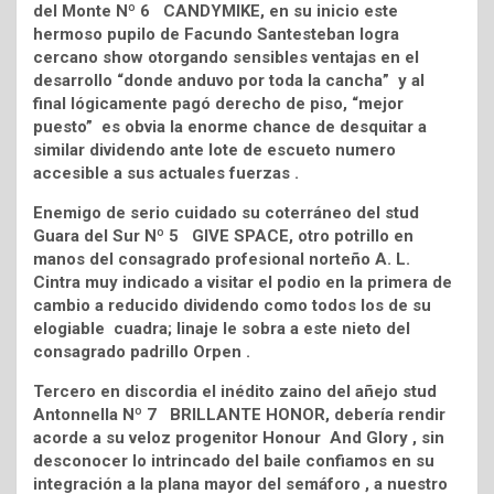
del Monte Nº 6 CANDYMIKE, en su inicio este
hermoso pupilo de Facundo Santesteban logra
cercano show otorgando sensibles ventajas en el
desarrollo “donde anduvo por toda la cancha” y al
final lógicamente pagó derecho de piso, “mejor
puesto” es obvia la enorme chance de desquitar a
similar dividendo ante lote de escueto numero
accesible a sus actuales fuerzas .
Enemigo de serio cuidado su coterráneo del stud
Guara del Sur Nº 5 GIVE SPACE, otro potrillo en
manos del consagrado profesional norteño A. L.
Cintra muy indicado a visitar el podio en la primera de
cambio a reducido dividendo como todos los de su
elogiable cuadra; linaje le sobra a este nieto del
consagrado padrillo Orpen .
Tercero en discordia el inédito zaino del añejo stud
Antonnella Nº 7 BRILLANTE HONOR, debería rendir
acorde a su veloz progenitor Honour And Glory , sin
desconocer lo intrincado del baile confiamos en su
integración a la plana mayor del semáforo , a nuestro