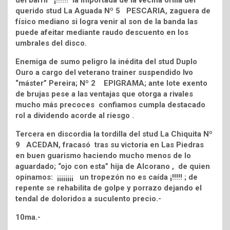
del barril ¡!!!!!! la importada de la vecina orilla del
querido stud La Aguada Nº 5 PESCARIA, zaguera de
físico mediano si logra venir al son de la banda las
puede afeitar mediante raudo descuento en los
umbrales del disco.
Enemiga de sumo peligro la inédita del stud Duplo
Ouro a cargo del veterano trainer suspendido Ivo
“máster” Pereira; Nº 2 EPIGRAMA; ante lote exento
de brujas pese a las ventajas que otorga a rivales
mucho más precoces confiamos cumpla destacado
rol a dividendo acorde al riesgo .
Tercera en discordia la tordilla del stud La Chiquita Nº
9 ACEDAN, fracasó tras su victoria en Las Piedras
en buen guarismo haciendo mucho menos de lo
aguardado; “ojo con esta” hija de Alcorano , de quien
opinamos: ¡¡¡¡¡¡¡¡ un tropezón no es caída ¡!!!!! ; de
repente se rehabilita de golpe y porrazo dejando el
tendal de doloridos a suculento precio.-
10ma.-