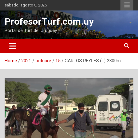
Skip
sábado, agosto 8, 2026
to
content
ProfesorTurf.com.uy
Portal de Turf del Uruguay
Home
2021
octubre
15
CARLOS REYLES (L) 2300m