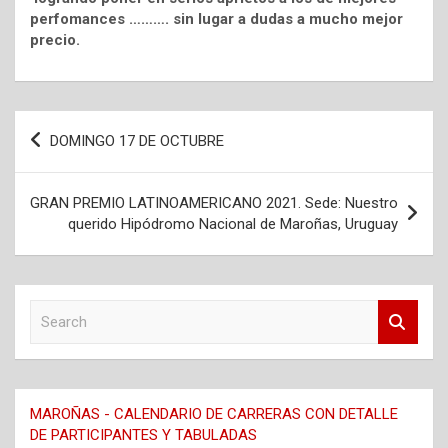
perfomances ………. sin lugar a dudas a mucho mejor
precio.
Navegación
DOMINGO 17 DE OCTUBRE
de
entradas
GRAN PREMIO LATINOAMERICANO 2021. Sede: Nuestro
querido Hipódromo Nacional de Maroñas, Uruguay
S
e
a
r
c
MAROÑAS - CALENDARIO DE CARRERAS CON DETALLE
h
DE PARTICIPANTES Y TABULADAS