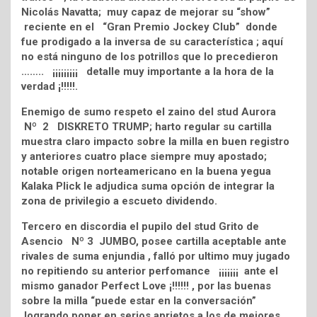
Nicolás Navatta; muy capaz de mejorar su “show”
reciente en el “Gran Premio Jockey Club” donde
fue prodigado a la inversa de su característica ; aquí
no está ninguno de los potrillos que lo precedieron
…….. ¡¡¡¡¡¡¡¡¡ detalle muy importante a la hora de la
verdad ¡!!!!!.
Enemigo de sumo respeto el zaino del stud Aurora
Nº 2 DISKRETO TRUMP; harto regular su cartilla
muestra claro impacto sobre la milla en buen registro
y anteriores cuatro place siempre muy apostado;
notable origen norteamericano en la buena yegua
Kalaka Plick le adjudica suma opción de integrar la
zona de privilegio a escueto dividendo.
Tercero en discordia el pupilo del stud Grito de
Asencio Nº 3 JUMBO, posee cartilla aceptable ante
rivales de suma enjundia , falló por ultimo muy jugado
no repitiendo su anterior perfomance ¡¡¡¡¡¡¡ ante el
mismo ganador Perfect Love ¡!!!!!! , por las buenas
sobre la milla “puede estar en la conversación”
logrando poner en serios aprietos a los de mejores