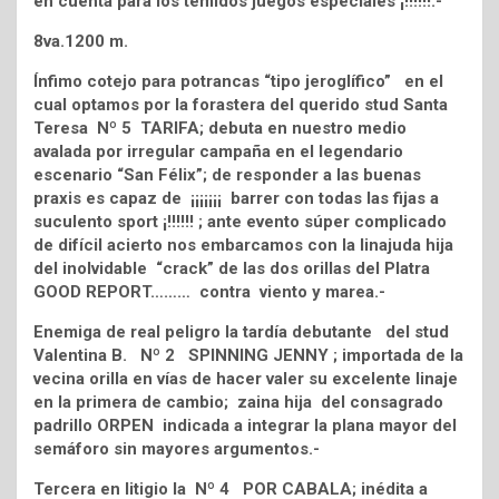
en cuenta para los temidos juegos especiales ¡!!!!!!.-
8va.1200 m.
Ínfimo cotejo para potrancas “tipo jeroglífico” en el
cual optamos por la forastera del querido stud Santa
Teresa Nº 5 TARIFA; debuta en nuestro medio
avalada por irregular campaña en el legendario
escenario “San Félix”; de responder a las buenas
praxis es capaz de ¡¡¡¡¡¡¡ barrer con todas las fijas a
suculento sport ¡!!!!!! ; ante evento súper complicado
de difícil acierto nos embarcamos con la linajuda hija
del inolvidable “crack” de las dos orillas del Platra
GOOD REPORT……… contra viento y marea.-
Enemiga de real peligro la tardía debutante del stud
Valentina B. Nº 2 SPINNING JENNY ; importada de la
vecina orilla en vías de hacer valer su excelente linaje
en la primera de cambio; zaina hija del consagrado
padrillo ORPEN indicada a integrar la plana mayor del
semáforo sin mayores argumentos.-
Tercera en litigio la Nº 4 POR CABALA; inédita a