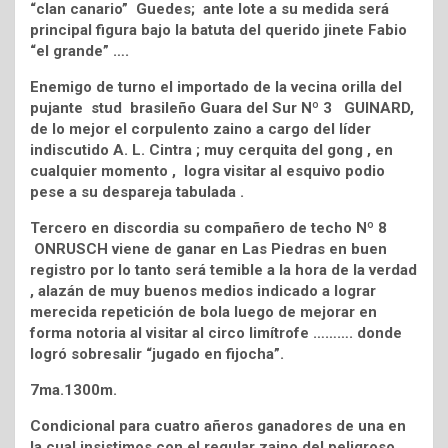
“clan canario” Guedes; ante lote a su medida será
principal figura bajo la batuta del querido jinete Fabio
“el grande” ….
Enemigo de turno el importado de la vecina orilla del
pujante stud brasileño Guara del Sur Nº 3 GUINARD,
de lo mejor el corpulento zaino a cargo del líder
indiscutido A. L. Cintra ; muy cerquita del gong , en
cualquier momento , logra visitar al esquivo podio
pese a su despareja tabulada .
Tercero en discordia su compañero de techo Nº 8
ONRUSCH viene de ganar en Las Piedras en buen
registro por lo tanto será temible a la hora de la verdad
, alazán de muy buenos medios indicado a lograr
merecida repetición de bola luego de mejorar en
forma notoria al visitar al circo limítrofe ………. donde
logró sobresalir “jugado en fijocha”.
7ma.1300m.
Condicional para cuatro añeros ganadores de una en
la cual insistimos con el regular zaino del peligroso