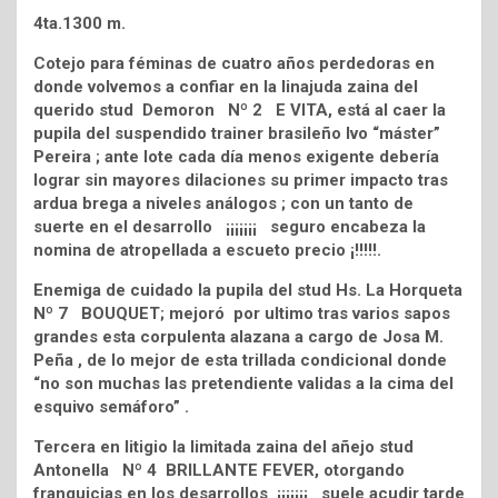
4ta.1300 m.
Cotejo para féminas de cuatro años perdedoras en
donde volvemos a confiar en la linajuda zaina del
querido stud Demoron Nº 2 E VITA, está al caer la
pupila del suspendido trainer brasileño Ivo “máster”
Pereira ; ante lote cada día menos exigente debería
lograr sin mayores dilaciones su primer impacto tras
ardua brega a niveles análogos ; con un tanto de
suerte en el desarrollo ¡¡¡¡¡¡¡ seguro encabeza la
nomina de atropellada a escueto precio ¡!!!!!.
Enemiga de cuidado la pupila del stud Hs. La Horqueta
Nº 7 BOUQUET; mejoró por ultimo tras varios sapos
grandes esta corpulenta alazana a cargo de Josa M.
Peña , de lo mejor de esta trillada condicional donde
“no son muchas las pretendiente validas a la cima del
esquivo semáforo” .
Tercera en litigio la limitada zaina del añejo stud
Antonella Nº 4 BRILLANTE FEVER, otorgando
franquicias en los desarrollos ¡¡¡¡¡¡¡ suele acudir tarde