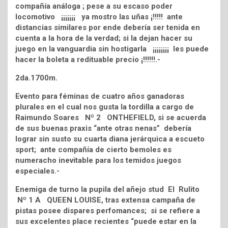
compañía análoga ; pese a su escaso poder
locomotivo ¡¡¡¡¡¡¡ ya mostro las uñas ¡!!!!! ante
distancias similares por ende debería ser tenida en
cuenta a la hora de la verdad; si la dejan hacer su
juego en la vanguardia sin hostigarla ¡¡¡¡¡¡¡¡ les puede
hacer la boleta a redituable precio ¡!!!!!!.-
2da.1700m.
Evento para féminas de cuatro años ganadoras
plurales en el cual nos gusta la tordilla a cargo de
Raimundo Soares Nº 2 ONTHEFIELD, si se acuerda
de sus buenas praxis “ante otras nenas” debería
lograr sin susto su cuarta diana jerárquica a escueto
sport; ante compañía de cierto bemoles es
numeracho inevitable para los temidos juegos
especiales.-
Enemiga de turno la pupila del añejo stud El Rulito
Nº 1 A QUEEN LOUISE, tras extensa campaña de
pistas posee dispares perfomances; si se refiere a
sus excelentes place recientes “puede estar en la