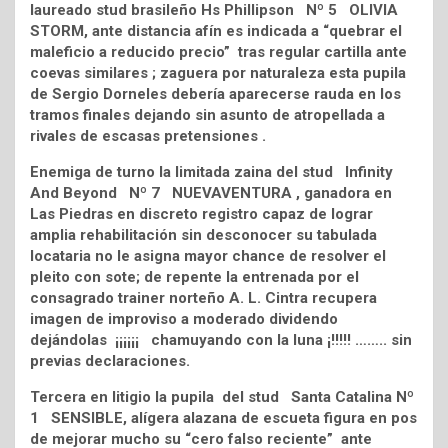
laureado stud brasileño Hs Phillipson Nº 5 OLIVIA
STORM, ante distancia afín es indicada a “quebrar el
maleficio a reducido precio” tras regular cartilla ante
coevas similares ; zaguera por naturaleza esta pupila
de Sergio Dorneles debería aparecerse rauda en los
tramos finales dejando sin asunto de atropellada a
rivales de escasas pretensiones .
Enemiga de turno la limitada zaina del stud Infinity
And Beyond Nº 7 NUEVAVENTURA , ganadora en
Las Piedras en discreto registro capaz de lograr
amplia rehabilitación sin desconocer su tabulada
locataria no le asigna mayor chance de resolver el
pleito con sote; de repente la entrenada por el
consagrado trainer norteño A. L. Cintra recupera
imagen de improviso a moderado dividendo
dejándolas ¡¡¡¡¡¡ chamuyando con la luna ¡!!!!! …….. sin
previas declaraciones.
Tercera en litigio la pupila del stud Santa Catalina Nº
1 SENSIBLE, alígera alazana de escueta figura en pos
de mejorar mucho su “cero falso reciente” ante