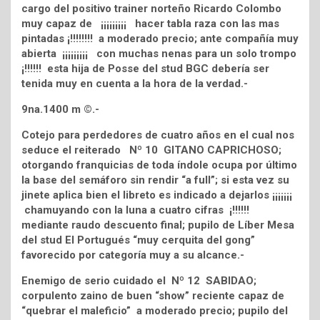
cargo del positivo trainer norteño Ricardo Colombo
muy capaz de ¡¡¡¡¡¡¡¡¡ hacer tabla raza con las mas
pintadas ¡!!!!!!!! a moderado precio; ante compañía muy
abierta ¡¡¡¡¡¡¡¡¡ con muchas nenas para un solo trompo
¡!!!!!! esta hija de Posse del stud BGC debería ser
tenida muy en cuenta a la hora de la verdad.-
9na.1400 m ©.-
Cotejo para perdedores de cuatro años en el cual nos
seduce el reiterado Nº 10 GITANO CAPRICHOSO;
otorgando franquicias de toda índole ocupa por último
la base del semáforo sin rendir “a full”; si esta vez su
jinete aplica bien el libreto es indicado a dejarlos ¡¡¡¡¡¡¡
chamuyando con la luna a cuatro cifras ¡!!!!!!
mediante raudo descuento final; pupilo de Líber Mesa
del stud El Portugués “muy cerquita del gong”
favorecido por categoría muy a su alcance.-
Enemigo de serio cuidado el Nº 12 SABIDAO;
corpulento zaino de buen “show” reciente capaz de
“quebrar el maleficio” a moderado precio; pupilo del