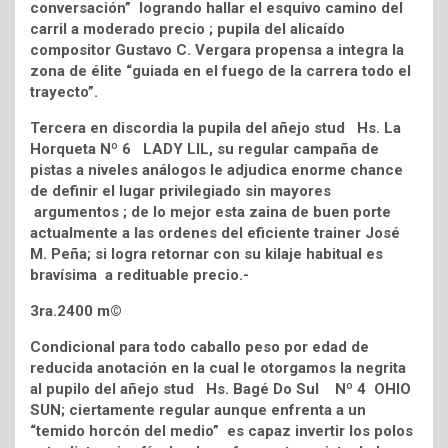
conversación” logrando hallar el esquivo camino del
carril a moderado precio ; pupila del alicaído
compositor Gustavo C. Vergara propensa a integra la
zona de élite “guiada en el fuego de la carrera todo el
trayecto”.
Tercera en discordia la pupila del añejo stud Hs. La
Horqueta Nº 6 LADY LIL, su regular campaña de
pistas a niveles análogos le adjudica enorme chance
de definir el lugar privilegiado sin mayores
argumentos ; de lo mejor esta zaina de buen porte
actualmente a las ordenes del eficiente trainer José
M. Peña; si logra retornar con su kilaje habitual es
bravísima a redituable precio.-
3ra.2400 m©
Condicional para todo caballo peso por edad de
reducida anotación en la cual le otorgamos la negrita
al pupilo del añejo stud Hs. Bagé Do Sul Nº 4 OHIO
SUN; ciertamente regular aunque enfrenta a un
“temido horcón del medio” es capaz invertir los polos