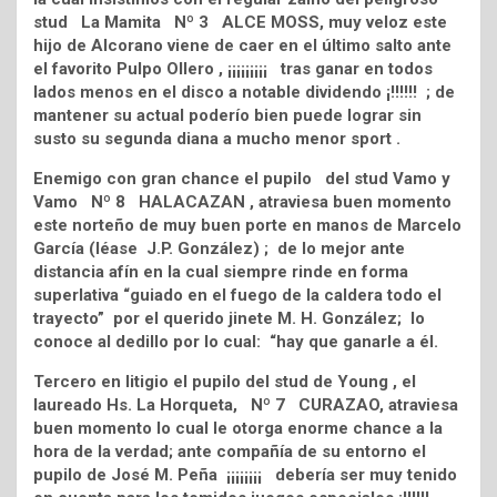
stud La Mamita Nº 3 ALCE MOSS, muy veloz este
hijo de Alcorano viene de caer en el último salto ante
el favorito Pulpo Ollero , ¡¡¡¡¡¡¡¡¡ tras ganar en todos
lados menos en el disco a notable dividendo ¡!!!!!! ; de
mantener su actual poderío bien puede lograr sin
susto su segunda diana a mucho menor sport .
Enemigo con gran chance el pupilo del stud Vamo y
Vamo Nº 8 HALACAZAN , atraviesa buen momento
este norteño de muy buen porte en manos de Marcelo
García (léase J.P. González) ; de lo mejor ante
distancia afín en la cual siempre rinde en forma
superlativa “guiado en el fuego de la caldera todo el
trayecto” por el querido jinete M. H. González; lo
conoce al dedillo por lo cual: “hay que ganarle a él.
Tercero en litigio el pupilo del stud de Young , el
laureado Hs. La Horqueta, Nº 7 CURAZAO, atraviesa
buen momento lo cual le otorga enorme chance a la
hora de la verdad; ante compañía de su entorno el
pupilo de José M. Peña ¡¡¡¡¡¡¡¡ debería ser muy tenido