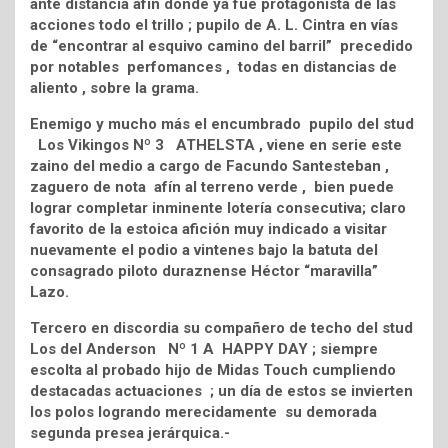
ante distancia afín donde ya fue protagonista de las
acciones todo el trillo ; pupilo de A. L. Cintra en vías
de “encontrar al esquivo camino del barril” precedido
por notables perfomances , todas en distancias de
aliento , sobre la grama.
Enemigo y mucho más el encumbrado pupilo del stud
Los Vikingos Nº 3 ATHELSTA , viene en serie este
zaino del medio a cargo de Facundo Santesteban ,
zaguero de nota afín al terreno verde , bien puede
lograr completar inminente lotería consecutiva; claro
favorito de la estoica afición muy indicado a visitar
nuevamente el podio a vintenes bajo la batuta del
consagrado piloto duraznense Héctor “maravilla”
Lazo.
Tercero en discordia su compañero de techo del stud
Los del Anderson Nº 1 A HAPPY DAY ; siempre
escolta al probado hijo de Midas Touch cumpliendo
destacadas actuaciones ; un día de estos se invierten
los polos logrando merecidamente su demorada
segunda presea jerárquica.-