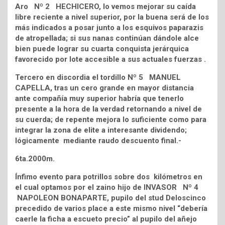
Aro Nº 2 HECHICERO, lo vemos mejorar su caída
libre reciente a nivel superior, por la buena será de los
más indicados a posar junto a los esquivos paparazis
de atropellada; si sus nanas continúan dándole alce
bien puede lograr su cuarta conquista jerárquica
favorecido por lote accesible a sus actuales fuerzas .
Tercero en discordia el tordillo Nº 5 MANUEL
CAPELLA, tras un cero grande en mayor distancia
ante compañía muy superior habría que tenerlo
presente a la hora de la verdad retornando a nivel de
su cuerda; de repente mejora lo suficiente como para
integrar la zona de elite a interesante dividendo;
lógicamente mediante raudo descuento final.-
6ta.2000m.
Ínfimo evento para potrillos sobre dos kilómetros en
el cual optamos por el zaino hijo de INVASOR Nº 4
NAPOLEON BONAPARTE, pupilo del stud Deloscinco
precedido de varios place a este mismo nivel “debería
caerle la ficha a escueto precio” al pupilo del añejo