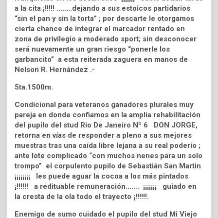
a la cita ¡!!!!! ……..dejando a sus estoicos partidarios
“sin el pan y sin la torta” ; por descarte le otorgamos
cierta chance de integrar el marcador rentado en
zona de privilegio a moderado sport; sin desconocer
será nuevamente un gran riesgo “ponerle los
garbancito” a esta reiterada zaguera en manos de
Nelson R. Hernández .-
5ta.1500m.
Condicional para veteranos ganadores plurales muy
pareja en donde confiamos en la amplia rehabilitación
del pupilo del stud Rio De Janeiro Nº 6 DON JORGE,
retorna en vías de responder a pleno a sus mejores
muestras tras una caída libre lejana a su real poderío ;
ante lote complicado “con muchos nenes para un solo
trompo” el corpulento pupilo de Sebastián San Martin
¡¡¡¡¡¡¡¡ les puede aguar la cocoa a los más pintados
¡!!!!!! a redituable remuneración……. ¡¡¡¡¡¡¡ guiado en
la cresta de la ola todo el trayecto ¡!!!!!!.
Enemigo de sumo cuidado el pupilo del stud Mi Viejo