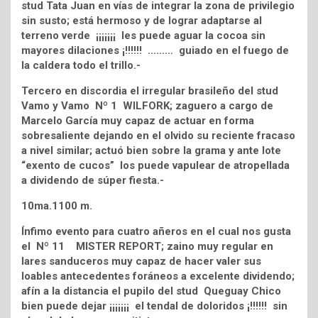
stud Tata Juan en vías de integrar la zona de privilegio
sin susto; está hermoso y de lograr adaptarse al
terreno verde ¡¡¡¡¡¡¡ les puede aguar la cocoa sin
mayores dilaciones ¡!!!!!! ……… guiado en el fuego de
la caldera todo el trillo.-
Tercero en discordia el irregular brasileño del stud
Vamo y Vamo Nº 1 WILFORK; zaguero a cargo de
Marcelo García muy capaz de actuar en forma
sobresaliente dejando en el olvido su reciente fracaso
a nivel similar; actuó bien sobre la grama y ante lote
“exento de cucos” los puede vapulear de atropellada
a dividendo de súper fiesta.-
10ma.1100 m.
Ínfimo evento para cuatro añeros en el cual nos gusta
el Nº 11 MISTER REPORT; zaino muy regular en
lares sanduceros muy capaz de hacer valer sus
loables antecedentes foráneos a excelente dividendo;
afín a la distancia el pupilo del stud Queguay Chico
bien puede dejar ¡¡¡¡¡¡¡ el tendal de doloridos ¡!!!!!! sin