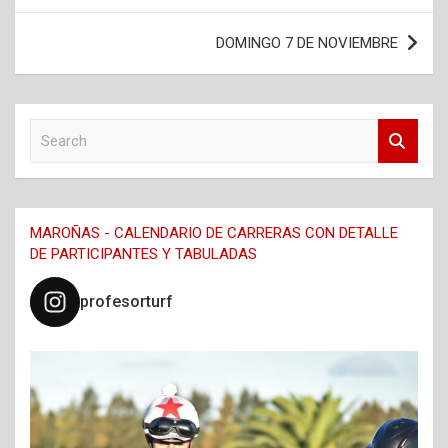
entradas
DOMINGO 7 DE NOVIEMBRE
S
e
a
r
c
MAROÑAS - CALENDARIO DE CARRERAS CON DETALLE
h
DE PARTICIPANTES Y TABULADAS
profesorturf