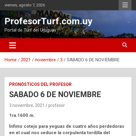
Skip
viernes, agosto 7, 2026
to
content
ProfesorTurf.com.uy
Portal de Turf del Uruguay
Home
2021
noviembre
3
SABADO 6 DE NOVIEMBRE
PRONÓSTICOS DEL PROFESOR
SABADO 6 DE NOVIEMBRE
3 noviembre, 2021
profesor
1ra.1600 m.
Ínfimo cotejo para yeguas de cuatro años perdedoras
en el cual nos seduce la corpulenta tordilla del