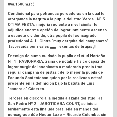
8va.1500m.(c)
Condicional para potrancas perdedoras en la cual le
otorgamos la negrita a la pupila del stud Verde Nº 5
OTIMA FESTA; mejoría reciente a nivel similar le
adjudica enorme opción de lograr inminente ascenso
a escueto dividendo, otra pupila del consagrado
profesional A. L. Cintra “muy cerquita del campanazo”
favorecida por rivales ¡¡¡¡¡¡ exentas de brujas ¡!!!!!.
Enemiga de sumo cuidado la pupila del stud Norteño
Nº 4 PASIONARIA, zaina de notable físico capaz de
lograr surgir del anonimato a moderado precio tras
regular campaña de pistas ; de lo mejor la pupila de
Facundo Santesteban quien por lo realizado estará
presente en la definición bajo la batuta de Luis
“cacerola” Cáceres.
Tercera en discordia la inédita alazana del stud Hs.
San Pedro Nº 2 JABOTICABA COURT, se inicia
tardíamente esta linajuda brasileña en manos del
consagrado dúo Héctor Lazo – Ricardo Colombo; sin