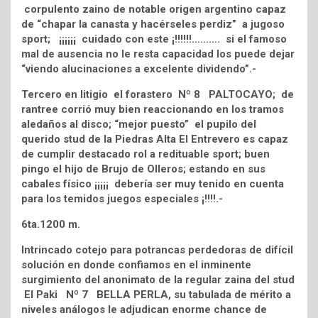
corpulento zaino de notable origen argentino capaz
de “chapar la canasta y hacérseles perdiz” a jugoso
sport; ¡¡¡¡¡¡ cuidado con este ¡!!!!!!………. si el famoso
mal de ausencia no le resta capacidad los puede dejar
“viendo alucinaciones a excelente dividendo”.-
Tercero en litigio el forastero Nº 8 PALTOCAYO; de
rantree corrió muy bien reaccionando en los tramos
aledaños al disco; “mejor puesto” el pupilo del
querido stud de la Piedras Alta El Entrevero es capaz
de cumplir destacado rol a redituable sport; buen
pingo el hijo de Brujo de Olleros; estando en sus
cabales físico ¡¡¡¡¡ debería ser muy tenido en cuenta
para los temidos juegos especiales ¡!!!!.-
6ta.1200 m.
Intrincado cotejo para potrancas perdedoras de difícil
solución en donde confiamos en el inminente
surgimiento del anonimato de la regular zaina del stud
El Paki Nº 7 BELLA PERLA, su tabulada de mérito a
niveles análogos le adjudican enorme chance de