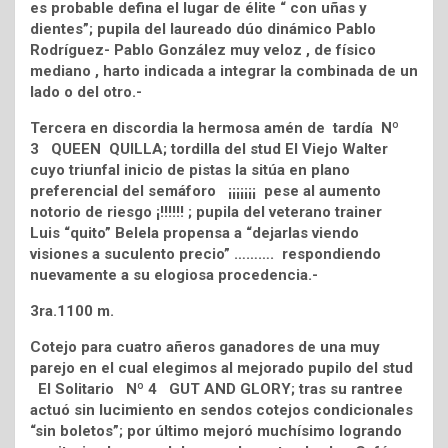
es probable defina el lugar de élite “ con uñas y
dientes”; pupila del laureado dúo dinámico Pablo
Rodríguez- Pablo González muy veloz , de físico
mediano , harto indicada a integrar la combinada de un
lado o del otro.-
Tercera en discordia la hermosa amén de tardía Nº
3 QUEEN QUILLA; tordilla del stud El Viejo Walter
cuyo triunfal inicio de pistas la sitúa en plano
preferencial del semáforo ¡¡¡¡¡¡¡ pese al aumento
notorio de riesgo ¡!!!!!! ; pupila del veterano trainer
Luis “quito” Belela propensa a “dejarlas viendo
visiones a suculento precio” ………. respondiendo
nuevamente a su elogiosa procedencia.-
3ra.1100 m.
Cotejo para cuatro añeros ganadores de una muy
parejo en el cual elegimos al mejorado pupilo del stud
El Solitario Nº 4 GUT AND GLORY; tras su rantree
actuó sin lucimiento en sendos cotejos condicionales
“sin boletos”; por último mejoró muchísimo logrando