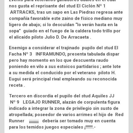
nos gusta el reprisante del stud El Ciclón Nº 1
ARTRACKS, tras un sapo en Las Piedras regresa ante
compañía favorable este zaino de físico mediano muy
ligero de abajo; si lo descuidan “lo verán hasta en la
sopa” guiado en el fuego de la caldera todo trillo por
el alicaído piloto Julio D. De Arracaeta .
Enemigo a considerar el trajinado pupilo del stud El
Facha Nº 3 INFRAMUNDO, presenta tabulada dispar
pero hay momento en los que descuenta raudo
poniendo en vilo a sus estoicos partidarios ; ante lote
a su medida el conducido por el veterano piloto H.
Eugui será principal rival empleando su reconocida
receta .
Tercero en discordia el pupilo del stud Aquiles JJ
Nº 9 LEGAJO RUNNER, alazán de corpulenta figura
indicado a integrar la zona de privilegio sin susto de
atropellada; poseedor de varios arrimes el hijo de Red
Runner ¡¡¡¡¡¡¡¡ debería ser tomado muy en cuenta
para los temidos juegos especiales ¡!!!!!!.-