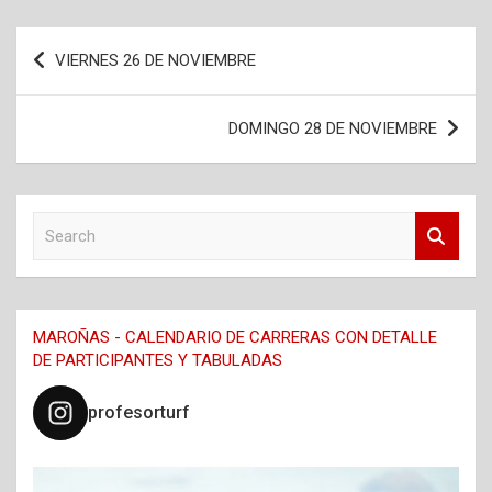
Navegación
VIERNES 26 DE NOVIEMBRE
de
entradas
DOMINGO 28 DE NOVIEMBRE
S
e
a
r
c
MAROÑAS - CALENDARIO DE CARRERAS CON DETALLE
h
DE PARTICIPANTES Y TABULADAS
profesorturf