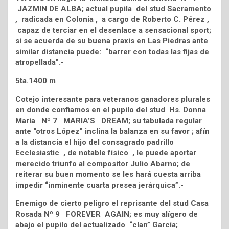
JAZMIN DE ALBA; actual pupila del stud Sacramento
, radicada en Colonia , a cargo de Roberto C. Pérez ,
capaz de terciar en el desenlace a sensacional sport;
si se acuerda de su buena praxis en Las Piedras ante
similar distancia puede: “barrer con todas las fijas de
atropellada”.-
5ta.1400 m
Cotejo interesante para veteranos ganadores plurales
en donde confiamos en el pupilo del stud Hs. Donna
María Nº 7 MARIA’S DREAM; su tabulada regular
ante “otros López” inclina la balanza en su favor ; afín
a la distancia el hijo del consagrado padrillo
Ecclesiastic , de notable físico , le puede aportar
merecido triunfo al compositor Julio Abarno; de
reiterar su buen momento se les hará cuesta arriba
impedir “inminente cuarta presea jerárquica”.-
Enemigo de cierto peligro el reprisante del stud Casa
Rosada Nº 9 FOREVER AGAIN; es muy alígero de
abajo el pupilo del actualizado “clan” García;