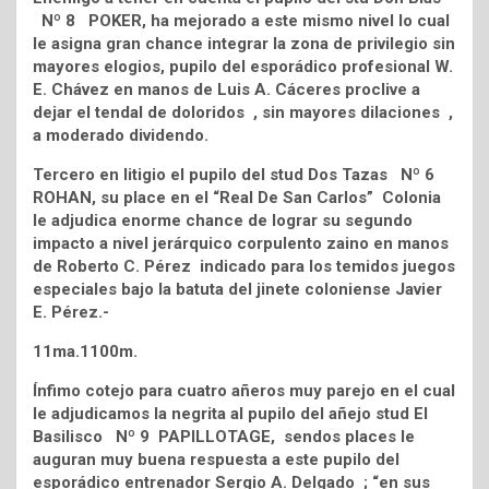
Nº 8 POKER, ha mejorado a este mismo nivel lo cual
le asigna gran chance integrar la zona de privilegio sin
mayores elogios, pupilo del esporádico profesional W.
E. Chávez en manos de Luis A. Cáceres proclive a
dejar el tendal de doloridos , sin mayores dilaciones ,
a moderado dividendo.
Tercero en litigio el pupilo del stud Dos Tazas Nº 6
ROHAN, su place en el “Real De San Carlos” Colonia
le adjudica enorme chance de lograr su segundo
impacto a nivel jerárquico corpulento zaino en manos
de Roberto C. Pérez indicado para los temidos juegos
especiales bajo la batuta del jinete coloniense Javier
E. Pérez.-
11ma.1100m.
Ínfimo cotejo para cuatro añeros muy parejo en el cual
le adjudicamos la negrita al pupilo del añejo stud El
Basilisco Nº 9 PAPILLOTAGE, sendos places le
auguran muy buena respuesta a este pupilo del
esporádico entrenador Sergio A. Delgado ; “en sus