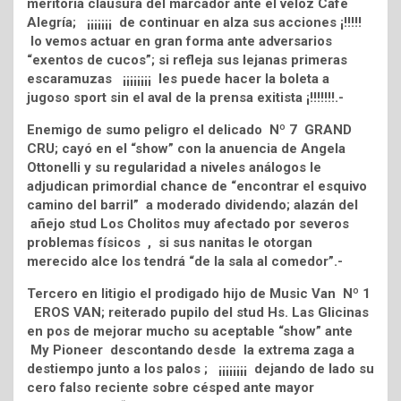
meritoria clausura del marcador ante el veloz Café
Alegría; ¡¡¡¡¡¡¡ de continuar en alza sus acciones ¡!!!!!
lo vemos actuar en gran forma ante adversarios
“exentos de cucos”; si refleja sus lejanas primeras
escaramuzas ¡¡¡¡¡¡¡¡ les puede hacer la boleta a
jugoso sport sin el aval de la prensa exitista ¡!!!!!!!.-
Enemigo de sumo peligro el delicado Nº 7 GRAND
CRU; cayó en el “show” con la anuencia de Angela
Ottonelli y su regularidad a niveles análogos le
adjudican primordial chance de “encontrar el esquivo
camino del barril” a moderado dividendo; alazán del
añejo stud Los Cholitos muy afectado por severos
problemas físicos , si sus nanitas le otorgan
merecido alce los tendrá “de la sala al comedor”.-
Tercero en litigio el prodigado hijo de Music Van Nº 1
EROS VAN; reiterado pupilo del stud Hs. Las Glicinas
en pos de mejorar mucho su aceptable “show” ante
My Pioneer descontando desde la extrema zaga a
destiempo junto a los palos ; ¡¡¡¡¡¡¡¡ dejando de lado su
cero falso reciente sobre césped ante mayor