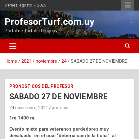
Skip
viernes, agosto 7, 2026
to
content
ProfesorTurf.com.uy
Portal de Turf del Uruguay
Home
2021
noviembre
24
SABADO 27 DE NOVIEMBRE
PRONÓSTICOS DEL PROFESOR
SABADO 27 DE NOVIEMBRE
24 noviembre, 2021
profesor
1ra.1400 m.
Evento mixto para veteranos perdedores muy
devaluado en el cual “debería caerle la ficha” al