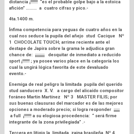
distancia ¡!!!!!! “es el probable golpe bajo a la estoica
afición” ……… a cuatro cifras y pico.-
4ta.1400 m.
Ínfima competencia para yeguas de cuatro años en la
cual nos seduce la pupila del añejo stud Cacique Nº
1 CHOCOLATE TOUCH; arrime reciente ante el
destape de Japira sobre la grama le adjudica gran
chance de: ¡¡¡¡¡¡¡¡ desquitar de inmediato a reducido
sport ¡!!!!!! ; ya posee varios place en la categoría los
cual la ungirá lógica favorita de este devaluado
evento.-
Enemiga de real peligro la limitada pupila del querido
stud sanducero X. V. a cargo del alicaído compositor
foráneo Martin Martínez Nº 3 MASTER FILIS; por
sus buenas clausuras del marcador es de las mejores
opciones a moderado precio; si logra responder ¡¡¡¡¡
a full ¡!!!!!! a su elogiosa procedencia: “ será firme
integrante de la zona privilegiada” .-
Tercera en litigio la limitada zaina brasileña Nº 4