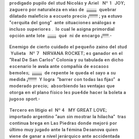
prodigado pupilo del stud Nicolás y Ariel Nº 1 JOY;
zaguero por naturaleza en vías de ¡¡¡¡¡¡¡¡ quebrar
dilatado maleficio a escueto precio ¡!!!!!!! ; ya estuvo
“cerquita del gong” ante situaciones análogas e
incluso superiores . lo cual le asigna primordial
opción ante lote ¡¡¡¡¡¡¡ qué ni de encargo ¡!!!!!.-
Enemigo de cierto cuidado el pequeño zaino del stud
Yulieta Nº 7 NIRVANA ROCKET; es ganador en el
“Real De San Carlos” Colonia y su tabulada en dicho
escenario le avala ante compañía de escasos
bemoles; ¡¡¡¡¡¡¡¡ de repente le queda el sayo a su
medida ¡!!!!!!! Y logra “barrer con todas las fijas” a
moderado precio; absorbiendo las ventajas que
otorga en el plano físico les pue4de hacer la boleta a
jugoso sport.-
Tercero en litigio el Nº 4 MY GREAT LOVE;
importado argentino “aun sin mostrar la hilacha” tras
continua brega en Las Piedras donde mejoró por
último muy jugado ante la fémina Desanova quien
viene de ganar a nivel jerárquico ante accidentada