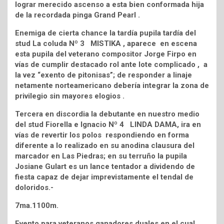
lograr merecido ascenso a esta bien conformada hija
de la recordada pinga Grand Pearl .
Enemiga de cierta chance la tardía pupila tardía del
stud La coluda Nº 3 MISTIKA , aparece en escena
esta pupila del veterano compositor Jorge Firpo en
vías de cumplir destacado rol ante lote complicado , a
la vez “exento de pitonisas”; de responder a linaje
netamente norteamericano debería integrar la zona de
privilegio sin mayores elogios .
Tercera en discordia la debutante en nuestro medio
del stud Fiorella e Ignacio Nº 4 LINDA DAMA, ira en
vías de revertir los polos respondiendo en forma
diferente a lo realizado en su anodina clausura del
marcador en Las Piedras; en su terruño la pupila
Josiane Gulart es un lance tentador a dividendo de
fiesta capaz de dejar imprevistamente el tendal de
doloridos.-
7ma.1100m.
Evento para veteranos ganadores duales en el cual