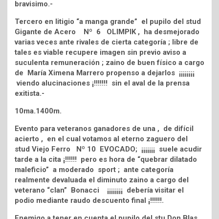
bravisimo.-
Tercero en litigio “a manga grande” el pupilo del stud
Gigante de Acero Nº 6 OLIMPIK , ha desmejorado
varias veces ante rivales de cierta categoría ; libre de
tales es viable recupere imagen sin previo aviso a
suculenta remuneración ; zaino de buen físico a cargo
de María Ximena Marrero propenso a dejarlos ¡¡¡¡¡¡¡¡
viendo alucinaciones ¡!!!!!!! sin el aval de la prensa
exitista.-
10ma.1400m.
Evento para veteranos ganadores de una , de difícil
acierto , en el cual votamos al eterno zaguero del
stud Viejo Ferro Nº 10 EVOCADO; ¡¡¡¡¡¡¡ suele acudir
tarde a la cita ¡!!!!!! pero es hora de “quebrar dilatado
maleficio” a moderado sport ; ante categoría
realmente devaluada el diminuto zaino a cargo del
veterano “clan” Bonacci ¡¡¡¡¡¡¡¡ debería visitar el
podio mediante raudo descuento final ¡!!!!!!.
Enemigo a tener en cuenta el pupilo del stu Don Blas