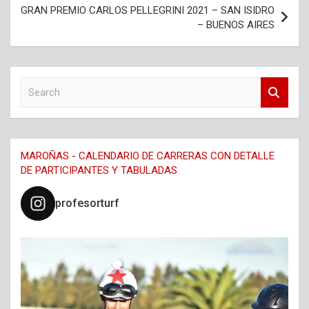
entradas
GRAN PREMIO CARLOS PELLEGRINI 2021 – SAN ISIDRO
– BUENOS AIRES
S
e
a
r
c
MAROÑAS - CALENDARIO DE CARRERAS CON DETALLE
h
DE PARTICIPANTES Y TABULADAS
profesorturf