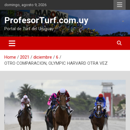
Skip
domingo, agosto 9, 2026
to
content
ProfesorTurf.com.uy
Portal de Turf del Uruguay
Home
2021
diciembre
6
OTRO COMPARACION, OLYMPIC HARVARD OTRA VEZ