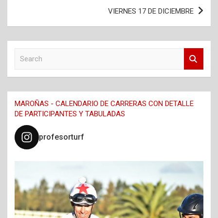
entradas
VIERNES 17 DE DICIEMBRE
S
e
a
r
c
MAROÑAS - CALENDARIO DE CARRERAS CON DETALLE
h
DE PARTICIPANTES Y TABULADAS
profesorturf