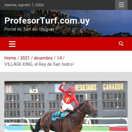
Skip
viernes, agosto 7, 2026
to
content
ProfesorTurf.com.uy
Portal de Turf del Uruguay
Home
2021
diciembre
14
VILLAGE KING, el Rey de San Isidro!