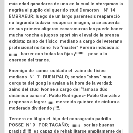
más edad ganadores de una en la cual le otorgamos la
negrita al pupilo del querido stud Demoron N° 14
EMBRAEUR; luego de un largo paréntesis reapareció
no logrando todavía recuperar imagen; si se acuerda
de sus primera aligeras escaramuzas les puede hacer
mucha roncha a jugoso sport sin el aval de la prensa
exitista; zaino de físico mediano a cargo del veterano
profesional norteño Ivo “master” Pereira indicado a:
¡¡¡¡¡¡¡ barrer con todas las fijas ¡!!!!!!! pese a lo
oneroso del trance.-
Enemigo de sumo cuidado el zaino de físico
mediano N° 7 BUEN PALO; sendos “show” muy
cerquita del gong le avalan a la hora de la verdad;
zaino del stud Ivonne a cargo del “famoso dúo
dinámico canario”: Pablo Rodríguez- Pablo González
propenso a lograr ¡¡¡¡¡ merecido quiebre de cintura a
moderado dividendo ¡!!!!.-
Tercero en litigio el hijo del consagrado padrillo
POSSE N° 9 POR TACAÑO; ¡¡¡¡¡¡¡ por las buenas
praxis ¡!!!!!! es capaz de rehabilitarse ampliamente del