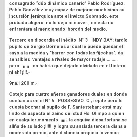
consagrado “dúo dinámico canario” Pablo Rodríguez.
Pablo González muy capaz de mejorar muchísimo su
incursión jerárquica ante el invicto Sobrando, este
probado aligero no lo dejo ni mover ; en esta no
enfrentara al mencionado horcón del medio.-
Tercero en discordia el inédito N° 3 INDY BAY; tardío
pupilo de Sergio Dorneles al cual le puede quedar el
sayo a la medida y “barrer con todas las fijcohas”; da
sensibles ventajas a rivales de mayor rodaje ………
pero: ¡¡¡¡¡ no habría que dejarlo olvidado en el tintero
ni ahí ¡!!!.-
9na.1200 m.-
Cotejo para cuatro añeros ganadores duales en donde
confiamos en el N° 6 POSSESIVO O ; repite pero le
cuesta bochar al pupilo de F. Santesteban; está muy
lindo de aspecto el zaino del stud Hs. Olimpo a quien
en cualquier momento ¡¡¡¡¡ la esquiva diosa fortuna se
aliña de su lado ¡!!!!! y logra su ansiada tercera diana a
moderado precio; ante distancia propicia lo vemos