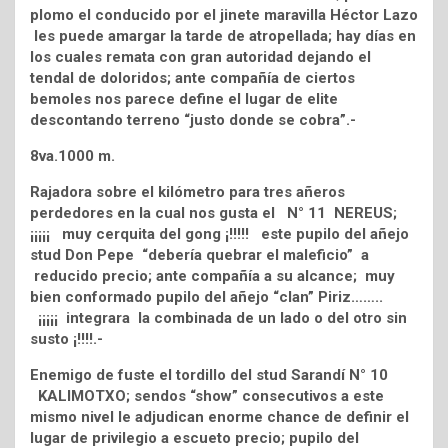
plomo el conducido por el jinete maravilla Héctor Lazo
les puede amargar la tarde de atropellada; hay días en
los cuales remata con gran autoridad dejando el
tendal de doloridos; ante compañía de ciertos
bemoles nos parece define el lugar de elite
descontando terreno “justo donde se cobra”.-
8va.1000 m.
Rajadora sobre el kilómetro para tres añeros
perdedores en la cual nos gusta el N° 11 NEREUS;
¡¡¡¡¡ muy cerquita del gong ¡!!!!! este pupilo del añejo
stud Don Pepe “debería quebrar el maleficio” a
reducido precio; ante compañía a su alcance; muy
bien conformado pupilo del añejo “clan” Piriz……..
¡¡¡¡¡ integrara la combinada de un lado o del otro sin
susto ¡!!!!.-
Enemigo de fuste el tordillo del stud Sarandí N° 10
KALIMOTXO; sendos “show” consecutivos a este
mismo nivel le adjudican enorme chance de definir el
lugar de privilegio a escueto precio; pupilo del