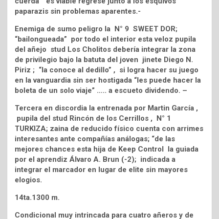
cuerda” es viable regrese junto a los esquivos
paparazis sin problemas aparentes.-
Enemiga de sumo peligro la N° 9 SWEET DOR;
“bailongueada” por todo el interior esta veloz pupila
del añejo stud Los Cholitos debería integrar la zona
de privilegio bajo la batuta del joven jinete Diego N.
Piriz ; “la conoce al dedillo” , si logra hacer su juego
en la vanguardia sin ser hostigada “les puede hacer la
boleta de un solo viaje” ….. a escueto dividendo. –
Tercera en discordia la entrenada por Martin García ,
pupila del stud Rincón de los Cerrillos , N° 1
TURKIZA; zaina de reducido físico cuenta con arrimes
interesantes ante compañías análogas; “de las
mejores chances esta hija de Keep Control la guiada
por el aprendiz Álvaro A. Brun (-2); indicada a
integrar el marcador en lugar de elite sin mayores
elogios.
14ta.1300 m.
Condicional muy intrincada para cuatro añeros y de