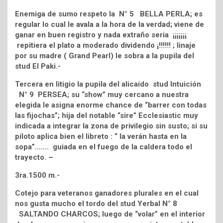
Enemiga de sumo respeto la N° 5 BELLA PERLA; es
regular lo cual le avala a la hora de la verdad; viene de
ganar en buen registro y nada extraño seria ¡¡¡¡¡¡¡
repitiera el plato a moderado dividendo ¡!!!!!! ; linaje
por su madre ( Grand Pearl) le sobra a la pupila del
stud El Paki.-
Tercera en litigio la pupila del alicaído stud Intuición
N° 9 PERSEA; su “show” muy cercano a nuestra
elegida le asigna enorme chance de “barrer con todas
las fijochas”; hija del notable “sire” Ecclesiastic muy
indicada a integrar la zona de privilegio sin susto; si su
piloto aplica bien el libreto : “ la verán hasta en la
sopa”……. guiada en el fuego de la caldera todo el
trayecto. –
3ra.1500 m.-
Cotejo para veteranos ganadores plurales en el cual
nos gusta mucho el tordo del stud Yerbal N° 8
SALTANDO CHARCOS; luego de “volar” en el interior