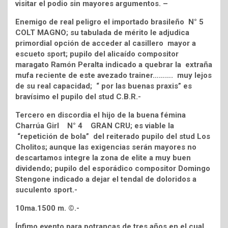
visitar el podio sin mayores argumentos. –
Enemigo de real peligro el importado brasileño N° 5
COLT MAGNO; su tabulada de mérito le adjudica
primordial opción de acceder al casillero mayor a
escueto sport; pupilo del alicaído compositor
maragato Ramón Peralta indicado a quebrar la extraña
mufa reciente de este avezado trainer………. muy lejos
de su real capacidad; “ por las buenas praxis” es
bravísimo el pupilo del stud C.B.R.-
Tercero en discordia el hijo de la buena fémina
Charrúa Girl N° 4 GRAN CRU; es viable la
“repetición de bola” del reiterado pupilo del stud Los
Cholitos; aunque las exigencias serán mayores no
descartamos integre la zona de elite a muy buen
dividendo; pupilo del esporádico compositor Domingo
Stengone indicado a dejar el tendal de doloridos a
suculento sport.-
10ma.1500 m. ©.-
Ínfimo evento para potrancas de tres años en el cual