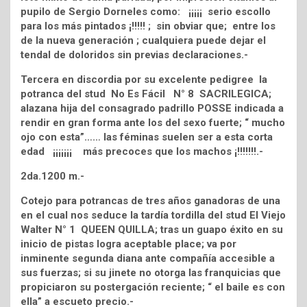
pupilo de Sergio Dorneles como: ¡¡¡¡¡ serio escollo
para los más pintados ¡!!!!! ; sin obviar que; entre los
de la nueva generación ; cualquiera puede dejar el
tendal de doloridos sin previas declaraciones.-
Tercera en discordia por su excelente pedigree la
potranca del stud No Es Fácil N° 8 SACRILEGICA;
alazana hija del consagrado padrillo POSSE indicada a
rendir en gran forma ante los del sexo fuerte; “ mucho
ojo con esta”…… las féminas suelen ser a esta corta
edad ¡¡¡¡¡¡¡ más precoces que los machos ¡!!!!!!!.-
2da.1200 m.-
Cotejo para potrancas de tres años ganadoras de una
en el cual nos seduce la tardía tordilla del stud El Viejo
Walter N° 1 QUEEN QUILLA; tras un guapo éxito en su
inicio de pistas logra aceptable place; va por
inminente segunda diana ante compañía accesible a
sus fuerzas; si su jinete no otorga las franquicias que
propiciaron su postergación reciente; “ el baile es con
ella” a escueto precio.-