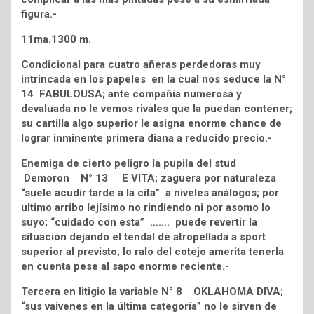
figura.-
11ma.1300 m.
Condicional para cuatro añeras perdedoras muy
intrincada en los papeles en la cual nos seduce la N°
14 FABULOUSA; ante compañía numerosa y
devaluada no le vemos rivales que la puedan contener;
su cartilla algo superior le asigna enorme chance de
lograr inminente primera diana a reducido precio.-
Enemiga de cierto peligro la pupila del stud
Demoron N° 13 E VITA; zaguera por naturaleza
“suele acudir tarde a la cita” a niveles análogos; por
ultimo arribo lejísimo no rindiendo ni por asomo lo
suyo; “cuidado con esta” ……. puede revertir la
situación dejando el tendal de atropellada a sport
superior al previsto; lo ralo del cotejo amerita tenerla
en cuenta pese al sapo enorme reciente.-
Tercera en litigio la variable N° 8 OKLAHOMA DIVA;
“sus vaivenes en la última categoría” no le sirven de