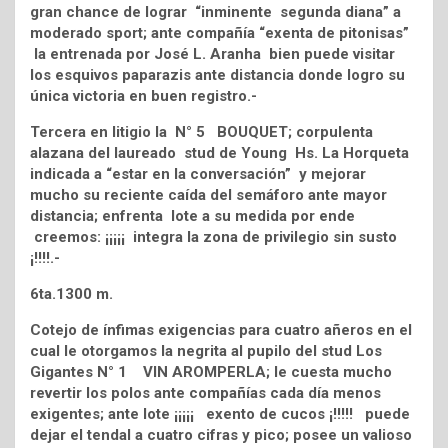
gran chance de lograr “inminente segunda diana” a
moderado sport; ante compañía “exenta de pitonisas”
la entrenada por José L. Aranha bien puede visitar
los esquivos paparazis ante distancia donde logro su
única victoria en buen registro.-
Tercera en litigio la N° 5 BOUQUET; corpulenta
alazana del laureado stud de Young Hs. La Horqueta
indicada a “estar en la conversación” y mejorar
mucho su reciente caída del semáforo ante mayor
distancia; enfrenta lote a su medida por ende
creemos: ¡¡¡¡¡ integra la zona de privilegio sin susto
¡!!!!.-
6ta.1300 m.
Cotejo de ínfimas exigencias para cuatro añeros en el
cual le otorgamos la negrita al pupilo del stud Los
Gigantes N° 1 VIN AROMPERLA; le cuesta mucho
revertir los polos ante compañías cada día menos
exigentes; ante lote ¡¡¡¡¡ exento de cucos ¡!!!!! puede
dejar el tendal a cuatro cifras y pico; posee un valioso