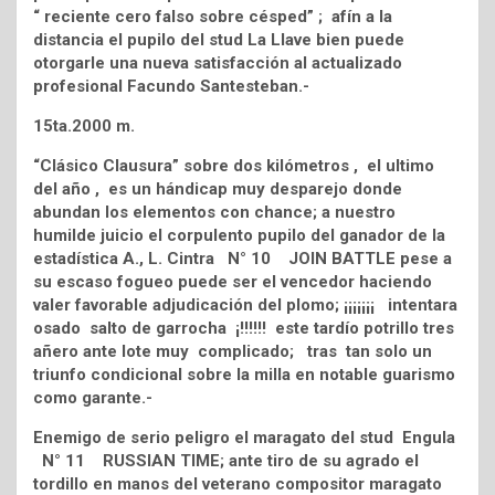
“ reciente cero falso sobre césped” ; afín a la
distancia el pupilo del stud La Llave bien puede
otorgarle una nueva satisfacción al actualizado
profesional Facundo Santesteban.-
15ta.2000 m.
“Clásico Clausura” sobre dos kilómetros , el ultimo
del año , es un hándicap muy desparejo donde
abundan los elementos con chance; a nuestro
humilde juicio el corpulento pupilo del ganador de la
estadística A., L. Cintra N° 10 JOIN BATTLE pese a
su escaso fogueo puede ser el vencedor haciendo
valer favorable adjudicación del plomo; ¡¡¡¡¡¡¡ intentara
osado salto de garrocha ¡!!!!!! este tardío potrillo tres
añero ante lote muy complicado; tras tan solo un
triunfo condicional sobre la milla en notable guarismo
como garante.-
Enemigo de serio peligro el maragato del stud Engula
N° 11 RUSSIAN TIME; ante tiro de su agrado el
tordillo en manos del veterano compositor maragato