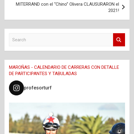
entradas
MITERRAND con el “Chino” Olivera CLAUSURARON el
2021!
S
e
a
r
c
MAROÑAS - CALENDARIO DE CARRERAS CON DETALLE
h
DE PARTICIPANTES Y TABULADAS
profesorturf