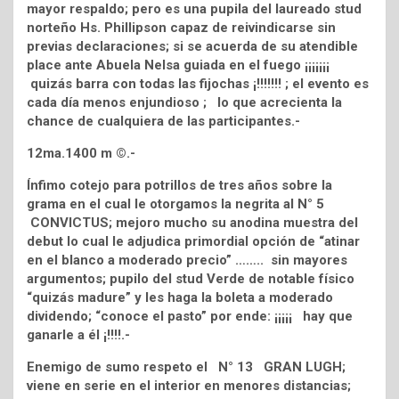
mayor respaldo; pero es una pupila del laureado stud
norteño Hs. Phillipson capaz de reivindicarse sin
previas declaraciones; si se acuerda de su atendible
place ante Abuela Nelsa guiada en el fuego ¡¡¡¡¡¡¡
quizás barra con todas las fijochas ¡!!!!!!! ; el evento es
cada día menos enjundioso ; lo que acrecienta la
chance de cualquiera de las participantes.-
12ma.1400 m ©.-
Ínfimo cotejo para potrillos de tres años sobre la
grama en el cual le otorgamos la negrita al N° 5
CONVICTUS; mejoro mucho su anodina muestra del
debut lo cual le adjudica primordial opción de “atinar
en el blanco a moderado precio” …….. sin mayores
argumentos; pupilo del stud Verde de notable físico
“quizás madure” y les haga la boleta a moderado
dividendo; “conoce el pasto” por ende: ¡¡¡¡¡ hay que
ganarle a él ¡!!!!.-
Enemigo de sumo respeto el N° 13 GRAN LUGH;
viene en serie en el interior en menores distancias;