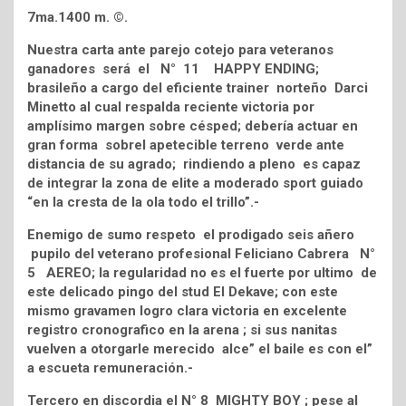
7ma.1400 m. ©.
Nuestra carta ante parejo cotejo para veteranos
ganadores será el N° 11 HAPPY ENDING;
brasileño a cargo del eficiente trainer norteño Darci
Minetto al cual respalda reciente victoria por
amplísimo margen sobre césped; debería actuar en
gran forma sobrel apetecible terreno verde ante
distancia de su agrado; rindiendo a pleno es capaz
de integrar la zona de elite a moderado sport guiado
“en la cresta de la ola todo el trillo”.-
Enemigo de sumo respeto el prodigado seis añero
pupilo del veterano profesional Feliciano Cabrera N°
5 AEREO; la regularidad no es el fuerte por ultimo de
este delicado pingo del stud El Dekave; con este
mismo gravamen logro clara victoria en excelente
registro cronografico en la arena ; si sus nanitas
vuelven a otorgarle merecido alce” el baile es con el”
a escueta remuneración.-
Tercero en discordia el N° 8 MIGHTY BOY ; pese al