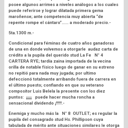
posee algunos arrimes a niveles análogos a los cuales
puede referirse y lograr dilatada primera gema
maroñense; ante competencia muy abierta “de
repente rompe el cántaro”…… a moderado precio.-
5ta.1300 m.-
Condicional para féminas de cuatro años ganadoras
de una en donde volvemos a otorgarle audaz carta de
crédito a la pupila del querido stud La Fe N° 4
CARTERA RYE; tardía zaina importada de la vecina
orilla de notable físico luego de ganar en su estreno
no repitió para nada muy jugada; por ultimo
defeccionó totalmente arribando fuera de carrera en
el último puesto; confiando en que su veterano
compositor Luis Belela la presente con los diez
puntos: ¡¡¡¡¡ puede hacer mucha roncha a
sensacional dividendo ¡!!!!!.-
Enemiga y mucho más la N° 8 OUTLET; es regular la
pupila del consagrado stud Hs. Phillipson cuya
tabulada de mérito ante situaciones similares le otorga