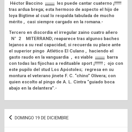
Héctor Baccino ¡¡¡¡¡¡¡¡ les puede cantar cuaterno ¡!!!!!!
tras ardua brega; esta hermoso de aspecto el hijo de
Ioya Bigtime al cual lo respalda tabulada de mucho
mérito , casi siempre cargado en la romana.-
Tercero en discordia el irregular zaino cuatro añero
N° 2 MITERRAND; reaparece tras algunos baches
lejanos a su real capacidad; si recuerda su place ante
el superior pingo Atlético El Culano , haciendo el
gasto raudo en la vanguardia , es viable ¡¡¡¡¡¡¡¡ barra
con todas las fijochas a redituable sport ¡!!!!!!! ; ojo con
este pupilo del stud Los Apóstoles; regresa en su
montura el veterano jinete F. C. “chino” Olivera; con
quien escolto al pingo de A. L. Cintra “guiado boca
abajo en la delantera”.-
Navegación
DOMINGO 19 DE DICIEMBRE
de