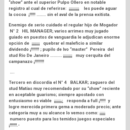
“show” ante el superior Pulpo Ollero en notable
registro al cual de referirse: ¡¡¡¡¡¡¡¡¡ les puede aguar
la cocoa ¡!!!!! …….. sin el aval de la prensa exitista.
Enemigo de serio cuidado el regular hijo de Mogador
N° 2 HIL MANAGER; varios arrimes muy jugado
guiado en puestos de vanguardia le adjudican enorme
opción de ¡¡¡¡¡¡¡ quebrar el maleficio a similar
dividendo ¡!!!!!!! ; pupilo de Ivo “master” Pereira del
stud Rio De Janeiro ………. ¡¡¡¡¡¡¡¡ muy cerquita del
campanazo ¡!!!!!!!!
….
Tercero en discordia el N° 4 BALKAR; zaguero del
stud Matías muy recomendado por su “show” reciente
en aceptable guarismo; siempre apostado con
entusiasmo es viable ¡¡¡¡¡¡¿ responda a full ¡!!!!! y
logre merecida primera gema a moderado precio; ante
categoría muy a su alcance lo vemos como: ¡¡¡¡¡
numero puesto para los temidos juegos especiales
¡!!!!!!.-