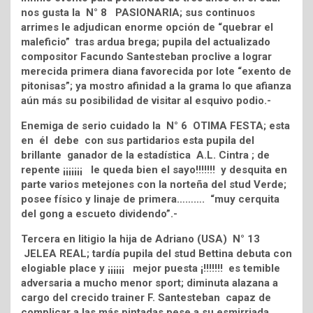
nos gusta la N° 8 PASIONARIA; sus continuos
arrimes le adjudican enorme opción de “quebrar el
maleficio” tras ardua brega; pupila del actualizado
compositor Facundo Santesteban proclive a lograr
merecida primera diana favorecida por lote “exento de
pitonisas”; ya mostro afinidad a la grama lo que afianza
aún más su posibilidad de visitar al esquivo podio.-
Enemiga de serio cuidado la N° 6 OTIMA FESTA; esta
en él debe con sus partidarios esta pupila del
brillante ganador de la estadística A.L. Cintra ; de
repente ¡¡¡¡¡¡¡ le queda bien el sayo!!!!!!! y desquita en
parte varios metejones con la norteña del stud Verde;
posee físico y linaje de primera………. “muy cerquita
del gong a escueto dividendo”.-
Tercera en litigio la hija de Adriano (USA) N° 13
JELEA REAL; tardía pupila del stud Bettina debuta con
elogiable place y ¡¡¡¡¡¡ mejor puesta ¡!!!!!!! es temible
adversaria a mucho menor sport; diminuta alazana a
cargo del crecido trainer F. Santesteban capaz de
complicar a las más pintadas pese a su esmirriada