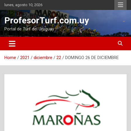
Skip
lunes, agosto 10, 2026
to
content
ProfesorTurf.com.uy
Portal de Turf del Uruguay
Home
2021
diciembre
22
DOMINGO 26 DE DICIEMBRE