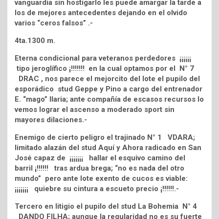
vanguardia sin hostigarlo les puede amargar la tarde a
los de mejores antecedentes dejando en el olvido
varios “ceros falsos” .-
4ta.1300 m.
Eterna condicional para veteranos perdedores ¡¡¡¡¡¡
tipo jeroglífico ¡!!!!!!! en la cual optamos por el N° 7
DRAC , nos parece el mejorcito del lote el pupilo del
esporádico stud Geppe y Pino a cargo del entrenador
E. “mago” Ilaria; ante compañía de escasos recursos lo
vemos lograr el ascenso a moderado sport sin
mayores dilaciones.-
Enemigo de cierto peligro el trajinado N° 1 VDARA;
limitado alazán del stud Aquí y Ahora radicado en San
José capaz de ¡¡¡¡¡¡¡ hallar el esquivo camino del
barril ¡!!!!!! tras ardua brega; “no es nada del otro
mundo” pero ante lote exento de cucos es viable:
¡¡¡¡¡¡¡ quiebre su cintura a escueto precio ¡!!!!!!.-
Tercero en litigio el pupilo del stud La Bohemia N° 4
DANDO FILHA; aunque la regularidad no es su fuerte