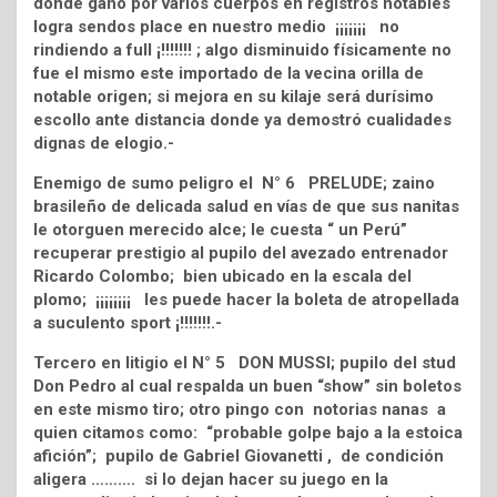
donde gano por varios cuerpos en registros notables
logra sendos place en nuestro medio ¡¡¡¡¡¡¡ no
rindiendo a full ¡!!!!!!! ; algo disminuido físicamente no
fue el mismo este importado de la vecina orilla de
notable origen; si mejora en su kilaje será durísimo
escollo ante distancia donde ya demostró cualidades
dignas de elogio.-
Enemigo de sumo peligro el N° 6 PRELUDE; zaino
brasileño de delicada salud en vías de que sus nanitas
le otorguen merecido alce; le cuesta “ un Perú”
recuperar prestigio al pupilo del avezado entrenador
Ricardo Colombo; bien ubicado en la escala del
plomo; ¡¡¡¡¡¡¡¡ les puede hacer la boleta de atropellada
a suculento sport ¡!!!!!!!.-
Tercero en litigio el N° 5 DON MUSSI; pupilo del stud
Don Pedro al cual respalda un buen “show” sin boletos
en este mismo tiro; otro pingo con notorias nanas a
quien citamos como: “probable golpe bajo a la estoica
afición”; pupilo de Gabriel Giovanetti , de condición
aligera ………. si lo dejan hacer su juego en la