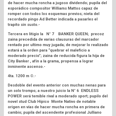
de hacer mucha roncha a jugoso dividendo; pupila del
esporádico compositor Williams Mattos capaz de
romper con todos los esquemas previos; nieta del
recordado pingo Ad Better indicada a pasarles el
trapito sin susto.-
Tercera en litigio la N° 7 BANKER QUEEN; precoz
zaina precedida de varias clausuras del marcador
rentado por ultimo muy jugada; de mejorar lo realizado
estará a la orden para “quebrar el maleficio a
moderado precio”; zaina de reducida figura la hija de
City Banker , afín a la grama, propensa a lograr
inminente ascenso.-
4ta. 1200 m ©.-
Desdoble del evento anterior con muchas nenas para
un solo trompo; a nuestro juicio la N° 6 ENDLESS
POWER será temible rival a moderado sport; pupilo del
novel stud Club Hípico Monte Nativo de notable
origen en vías de hacer mucha roncha en primera de
cambio; pupila del ascendente profesional Julliano