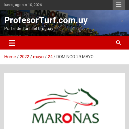
Skip
lunes, agosto 10, 2026
to
content
ProfesorTurf.com.uy
Portal de Turf del Uruguay
Home
2022
mayo
24
DOMINGO 29 MAYO