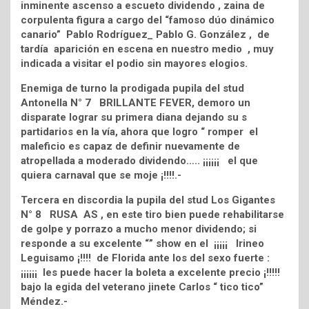
inminente ascenso a escueto dividendo , zaina de
corpulenta figura a cargo del “famoso dúo dinámico
canario” Pablo Rodríguez_ Pablo G. González , de
tardía aparición en escena en nuestro medio , muy
indicada a visitar el podio sin mayores elogios.
Enemiga de turno la prodigada pupila del stud
Antonella N° 7 BRILLANTE FEVER, demoro un
disparate lograr su primera diana dejando su s
partidarios en la vía, ahora que logro “ romper el
maleficio es capaz de definir nuevamente de
atropellada a moderado dividendo….. ¡¡¡¡¡¡ el que
quiera carnaval que se moje ¡!!!!.-
Tercera en discordia la pupila del stud Los Gigantes
N° 8 RUSA AS , en este tiro bien puede rehabilitarse
de golpe y porrazo a mucho menor dividendo; si
responde a su excelente “” show en el ¡¡¡¡¡ Irineo
Leguisamo ¡!!!! de Florida ante los del sexo fuerte :
¡¡¡¡¡¡ les puede hacer la boleta a excelente precio ¡!!!!!
bajo la egida del veterano jinete Carlos “ tico tico”
Méndez.-