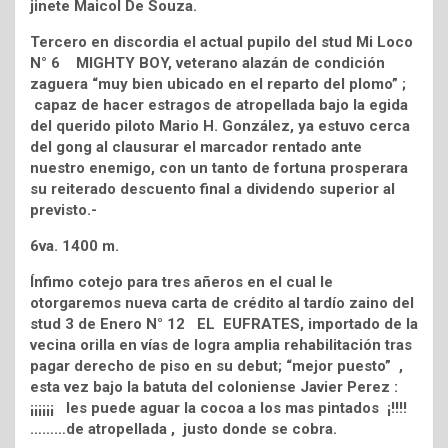
jinete Maicol De Souza.
Tercero en discordia el actual pupilo del stud Mi Loco
N° 6 MIGHTY BOY, veterano alazán de condición
zaguera “muy bien ubicado en el reparto del plomo” ;
capaz de hacer estragos de atropellada bajo la egida
del querido piloto Mario H. González, ya estuvo cerca
del gong al clausurar el marcador rentado ante
nuestro enemigo, con un tanto de fortuna prosperara
su reiterado descuento final a dividendo superior al
previsto.-
6va. 1400 m.
Ínfimo cotejo para tres añeros en el cual le
otorgaremos nueva carta de crédito al tardío zaino del
stud 3 de Enero N° 12 EL EUFRATES, importado de la
vecina orilla en vías de logra amplia rehabilitación tras
pagar derecho de piso en su debut; “mejor puesto” ,
esta vez bajo la batuta del coloniense Javier Perez :
¡¡¡¡¡¡ les puede aguar la cocoa a los mas pintados ¡!!!!
………de atropellada , justo donde se cobra.