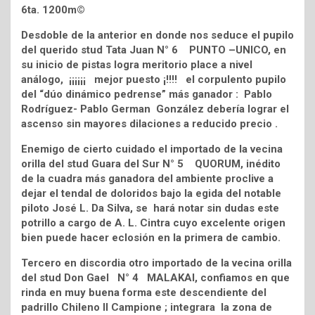
6ta. 1200m©
Desdoble de la anterior en donde nos seduce el pupilo
del querido stud Tata Juan N° 6 PUNTO –UNICO, en
su inicio de pistas logra meritorio place a nivel
análogo, ¡¡¡¡¡¡ mejor puesto ¡!!!! el corpulento pupilo
del “dúo dinámico pedrense” más ganador : Pablo
Rodríguez- Pablo German González debería lograr el
ascenso sin mayores dilaciones a reducido precio .
Enemigo de cierto cuidado el importado de la vecina
orilla del stud Guara del Sur N° 5 QUORUM, inédito
de la cuadra más ganadora del ambiente proclive a
dejar el tendal de doloridos bajo la egida del notable
piloto José L. Da Silva, se hará notar sin dudas este
potrillo a cargo de A. L. Cintra cuyo excelente origen
bien puede hacer eclosión en la primera de cambio.
Tercero en discordia otro importado de la vecina orilla
del stud Don Gael N° 4 MALAKAI, confiamos en que
rinda en muy buena forma este descendiente del
padrillo Chileno ll Campione ; integrara la zona de