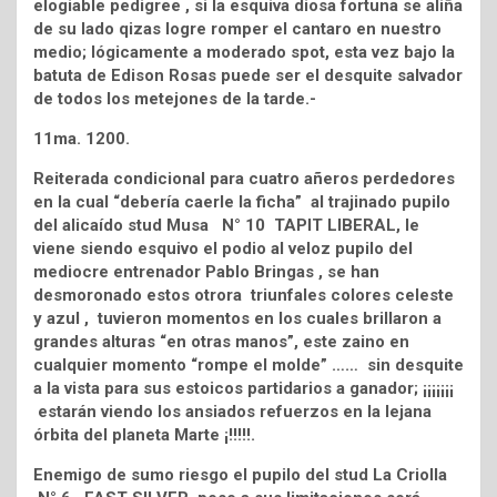
elogiable pedigree , si la esquiva diosa fortuna se aliña
de su lado qizas logre romper el cantaro en nuestro
medio; lógicamente a moderado spot, esta vez bajo la
batuta de Edison Rosas puede ser el desquite salvador
de todos los metejones de la tarde.-
11ma. 1200.
Reiterada condicional para cuatro añeros perdedores
en la cual “debería caerle la ficha” al trajinado pupilo
del alicaído stud Musa N° 10 TAPIT LIBERAL, le
viene siendo esquivo el podio al veloz pupilo del
mediocre entrenador Pablo Bringas , se han
desmoronado estos otrora triunfales colores celeste
y azul , tuvieron momentos en los cuales brillaron a
grandes alturas “en otras manos”, este zaino en
cualquier momento “rompe el molde” …… sin desquite
a la vista para sus estoicos partidarios a ganador; ¡¡¡¡¡¡¡
estarán viendo los ansiados refuerzos en la lejana
órbita del planeta Marte ¡!!!!!.
Enemigo de sumo riesgo el pupilo del stud La Criolla