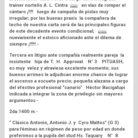
trainer norteño A. L. Cintra ¡¡¡¡¡¡ en vías de romper el
cántaro ¡!!!! luego de campaña de pistas muy
irregular; por las buenas praxis la compañera de
techo de nuestra carta será de las principales figuras
de este decadente evento condicional; ¡¡¡¡¡¡¡
nuevamente el estoico aficionado ante el dilema de
siempre ¡!!!!!.-
Tercera en litigio ante compañía realmente pareja la
insistente hija de T. H. Approval. N° 3 PITUASH;
es muy veloz y atraviesa excelente momento; sus
buenos arrimes le adjudican enorme chance de lograr
el ascenso a escueto precio; pequeña alazana a cargo
del efectivo profesional “canario” Héctor Bacigalupi
indicada a integrar la zona de privilegio sin mayores
argumentos.-
2da.1400 m.-
“ Clásico Antonio, Antonio J. y Cyro Mattos” (G 3)
para féminas en régimen de peso por edad en donde
preferimos a la pupila del stud Hs. Taquary N° 8