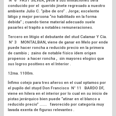
N° 6 FAST SILVER, pese a sus limitaciones será
conducido por el querido jinete regresado a nuestro
ambiente Julio C. “pibe de oro” . Jorge; excelente
látigo y mejor persona “no habilitado en la forma
debida” ; cuando tiene material adecuado suele
pasarles el trapito a notables remuneraciones.
Tercero en litigio el debutante del stud Calamar Y Cía.
N° 3 MONTALBAN, viene de ganar en Melo por ende
puede hacer roncha a reducido precio en la primera
de cambio ; zaino de notable físico ídem origen
propenso a hacer roncha , sin mayores elogios que
sus logros positivos en el Interior .
12ma. 1100m.
Ínfimo cotejo para tres añeros en el cual optamos por
el pupilo del stuyd Don Francisco N° 11 BARDO DF,
viene en hilera en el interior por lo cual en su inicio de
pistas jerárquico bien puede “atinar en el blanco a
reducido precio” ……. favorecido por categoría muy
lavada exenta de figuras relevantes .