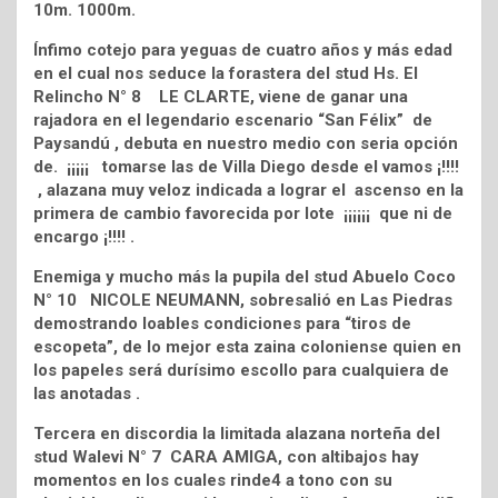
10m. 1000m.
Ínfimo cotejo para yeguas de cuatro años y más edad
en el cual nos seduce la forastera del stud Hs. El
Relincho N° 8 LE CLARTE, viene de ganar una
rajadora en el legendario escenario “San Félix” de
Paysandú , debuta en nuestro medio con seria opción
de. ¡¡¡¡¡ tomarse las de Villa Diego desde el vamos ¡!!!!
, alazana muy veloz indicada a lograr el ascenso en la
primera de cambio favorecida por lote ¡¡¡¡¡¡ que ni de
encargo ¡!!!! .
Enemiga y mucho más la pupila del stud Abuelo Coco
N° 10 NICOLE NEUMANN, sobresalió en Las Piedras
demostrando loables condiciones para “tiros de
escopeta”, de lo mejor esta zaina coloniense quien en
los papeles será durísimo escollo para cualquiera de
las anotadas .
Tercera en discordia la limitada alazana norteña del
stud Walevi N° 7 CARA AMIGA, con altibajos hay
momentos en los cuales rinde4 a tono con su