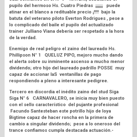
pupilo del hermoso Hs. Cuatro Piedras ¡¡¡¡¡¡ puede
atinar en el blanco a redituable precio ¡!!!! bajo la
batuta del veterano piloto Everton Rodrigues , pese a
lo complicado del baile el pupilo del actualizado
trainer Julliano Viana debería ser respetado a la hora
de la verdad.
Enemigo de real peligro el zaino del laureado Hs.
Phillipson N° 1 QUELUZ PIPO, mejoro mucho dando
el alerta sobre su inminente ascenso a mucho menor
dividendo; otro hijo del laureado padrillo POSSE muy
capaz de accionar laS ventanillas de pago
respondiendo a pleno a interesante pedigree.
Tercero en discordia el inédito zaino del stud Siga
Siga N° 6 CARNAVALERO, se inicia muy bien puesto
con el sello característico del pujante profesional
Facundo Santesteban este potrillo hijo de Ioya
Bigtime capaz de hacer roncha en la primera de
cambio a singular dividendo; pese a lo oneroso del
trance confiamos cumpla destacada actuación.-