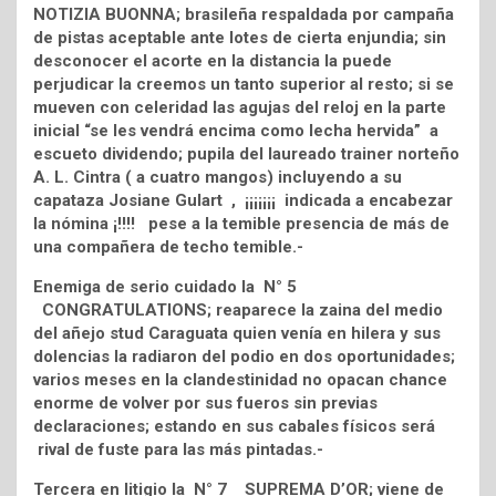
NOTIZIA BUONNA; brasileña respaldada por campaña
de pistas aceptable ante lotes de cierta enjundia; sin
desconocer el acorte en la distancia la puede
perjudicar la creemos un tanto superior al resto; si se
mueven con celeridad las agujas del reloj en la parte
inicial “se les vendrá encima como lecha hervida” a
escueto dividendo; pupila del laureado trainer norteño
A. L. Cintra ( a cuatro mangos) incluyendo a su
capataza Josiane Gulart , ¡¡¡¡¡¡¡ indicada a encabezar
la nómina ¡!!!! pese a la temible presencia de más de
una compañera de techo temible.-
Enemiga de serio cuidado la N° 5
CONGRATULATIONS; reaparece la zaina del medio
del añejo stud Caraguata quien venía en hilera y sus
dolencias la radiaron del podio en dos oportunidades;
varios meses en la clandestinidad no opacan chance
enorme de volver por sus fueros sin previas
declaraciones; estando en sus cabales físicos será
rival de fuste para las más pintadas.-
Tercera en litigio la N° 7 SUPREMA D’OR; viene de