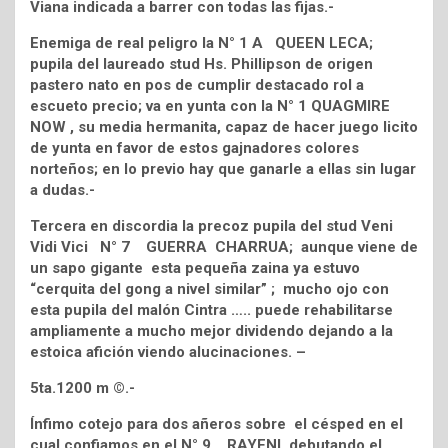
Viana indicada a barrer con todas las fijas.-
Enemiga de real peligro la N° 1 A QUEEN LECA;
pupila del laureado stud Hs. Phillipson de origen
pastero nato en pos de cumplir destacado rol a
escueto precio; va en yunta con la N° 1 QUAGMIRE
NOW , su media hermanita, capaz de hacer juego licito
de yunta en favor de estos gajnadores colores
norteños; en lo previo hay que ganarle a ellas sin lugar
a dudas.-
Tercera en discordia la precoz pupila del stud Veni
Vidi Vici N° 7 GUERRA CHARRUA; aunque viene de
un sapo gigante esta pequeña zaina ya estuvo
“cerquita del gong a nivel similar” ; mucho ojo con
esta pupila del malón Cintra ….. puede rehabilitarse
ampliamente a mucho mejor dividendo dejando a la
estoica afición viendo alucinaciones. –
5ta.1200 m ©.-
Ínfimo cotejo para dos añeros sobre el césped en el
cual confiamos en el N° 9 RAYENI, debutando el