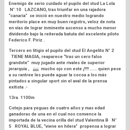
Enemigo de serio cuidado el pupilo del stud La Lola
N° 10 LAZCANO, tras triunfar en una rajadora
“canaria” se inició en nuestro medio logrando
meritorio place en muy buen registro, veloz de nota
en vías de lograr inminente ascenso a mucho menor
dividendo bajo la reiterada batuta del excelente piloto
Federico F. Piriz .
Tercero en litigio el pupilo del stud El Angelito N° 2
TIENE MAGIA, reaparece “tras un cero falso
grandote” muy jugado ante rivales de superior
jerarquía , ¡¡¡¡¡ mucho ojo con este ¡!!!! …… quien pese
a su rantree les puede aguar la cocoa a los más
pintados a singular sport sin el aval de la prensa
exitista .-
13ra. 1100m
Cotejo para yeguas de cuatro años y mas edad
ganadoras de una en el cual nos convence la
importada de la vecina orilla del stud Valentina B N°
5 ROYAL BLUE, “viene en hilera” propensa a lograr