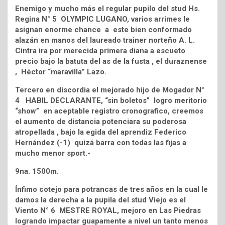
Enemigo y mucho más el regular pupilo del stud Hs.
Regina N° 5 OLYMPIC LUGANO, varios arrimes le
asignan enorme chance a este bien conformado
alazán en manos del laureado trainer norteño A. L.
Cintra ira por merecida primera diana a escueto
precio bajo la batuta del as de la fusta , el duraznense
, Héctor “maravilla” Lazo.
Tercero en discordia el mejorado hijo de Mogador N°
4 HABIL DECLARANTE, “sin boletos” logro meritorio
“show” en aceptable registro cronografico, creemos
el aumento de distancia potenciara su poderosa
atropellada , bajo la egida del aprendiz Federico
Hernández (-1) quizá barra con todas las fijas a
mucho menor sport.-
9na. 1500m.
Ínfimo cotejo para potrancas de tres años en la cual le
damos la derecha a la pupila del stud Viejo es el
Viento N° 6 MESTRE ROYAL, mejoro en Las Piedras
logrando impactar guapamente a nivel un tanto menos