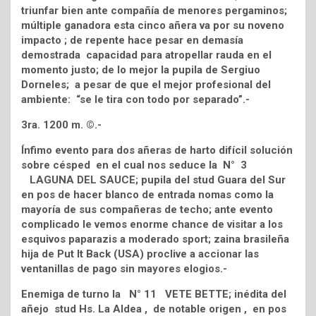
triunfar bien ante compañía de menores pergaminos;
múltiple ganadora esta cinco añera va por su noveno
impacto ; de repente hace pesar en demasía
demostrada capacidad para atropellar rauda en el
momento justo; de lo mejor la pupila de Sergiuo
Dorneles; a pesar de que el mejor profesional del
ambiente: “se le tira con todo por separado”.-
3ra. 1200 m. ©.-
Ínfimo evento para dos añeras de harto difícil solución
sobre césped en el cual nos seduce la N° 3
LAGUNA DEL SAUCE; pupila del stud Guara del Sur
en pos de hacer blanco de entrada nomas como la
mayoría de sus compañeras de techo; ante evento
complicado le vemos enorme chance de visitar a los
esquivos paparazis a moderado sport; zaina brasileña
hija de Put It Back (USA) proclive a accionar las
ventanillas de pago sin mayores elogios.-
Enemiga de turno la N° 11 VETE BETTE; inédita del
añejo stud Hs. La Aldea , de notable origen , en pos