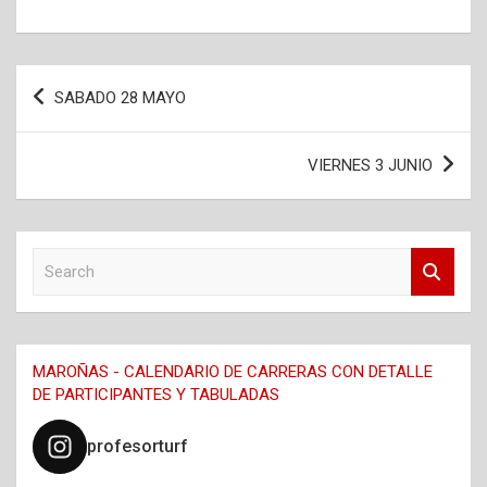
Navegación
SABADO 28 MAYO
de
entradas
VIERNES 3 JUNIO
S
e
a
r
c
MAROÑAS - CALENDARIO DE CARRERAS CON DETALLE
h
DE PARTICIPANTES Y TABULADAS
profesorturf