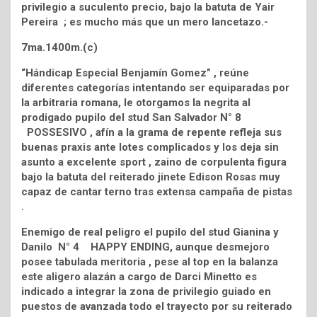
privilegio a suculento precio, bajo la batuta de Yair
Pereira ; es mucho más que un mero lancetazo.-
7ma.1400m.(c)
“Hándicap Especial Benjamín Gomez” , reúne
diferentes categorías intentando ser equiparadas por
la arbitraria romana, le otorgamos la negrita al
prodigado pupilo del stud San Salvador N° 8
POSSESIVO , afín a la grama de repente refleja sus
buenas praxis ante lotes complicados y los deja sin
asunto a excelente sport , zaino de corpulenta figura
bajo la batuta del reiterado jinete Edison Rosas muy
capaz de cantar terno tras extensa campaña de pistas
.
Enemigo de real peligro el pupilo del stud Gianina y
Danilo N° 4 HAPPY ENDING, aunque desmejoro
posee tabulada meritoria , pese al top en la balanza
este aligero alazán a cargo de Darci Minetto es
indicado a integrar la zona de privilegio guiado en
puestos de avanzada todo el trayecto por su reiterado