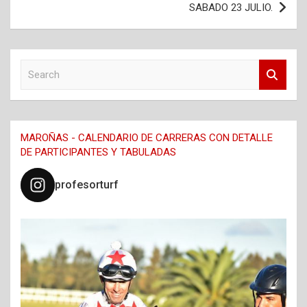
SABADO 23 JULIO.
S
e
a
r
c
MAROÑAS - CALENDARIO DE CARRERAS CON DETALLE
h
DE PARTICIPANTES Y TABULADAS
profesorturf