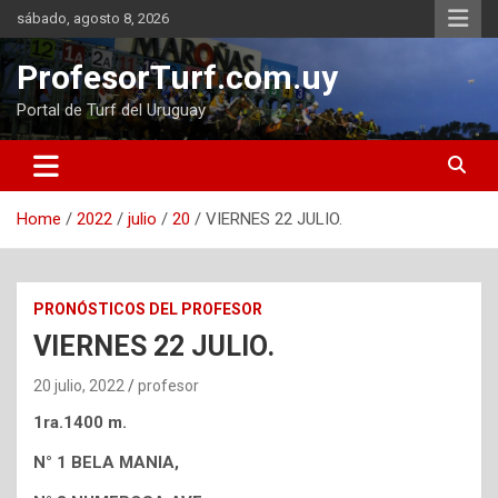
Skip
sábado, agosto 8, 2026
to
content
ProfesorTurf.com.uy
Portal de Turf del Uruguay
Home
2022
julio
20
VIERNES 22 JULIO.
PRONÓSTICOS DEL PROFESOR
VIERNES 22 JULIO.
20 julio, 2022
profesor
1ra.1400 m.
N° 1 BELA MANIA,