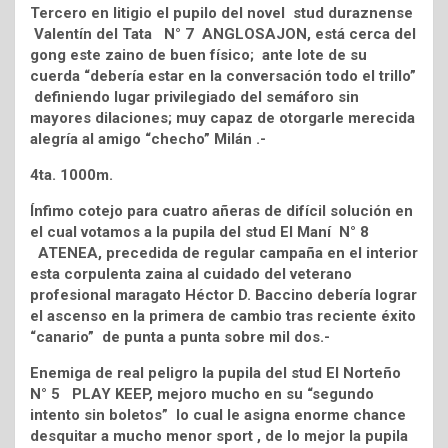
Tercero en litigio el pupilo del novel stud duraznense
Valentín del Tata N° 7 ANGLOSAJON, está cerca del
gong este zaino de buen físico; ante lote de su
cuerda “debería estar en la conversación todo el trillo”
definiendo lugar privilegiado del semáforo sin
mayores dilaciones; muy capaz de otorgarle merecida
alegría al amigo “checho” Milán .-
4ta. 1000m.
Ínfimo cotejo para cuatro añeras de difícil solución en
el cual votamos a la pupila del stud El Maní N° 8
ATENEA, precedida de regular campaña en el interior
esta corpulenta zaina al cuidado del veterano
profesional maragato Héctor D. Baccino debería lograr
el ascenso en la primera de cambio tras reciente éxito
“canario” de punta a punta sobre mil dos.-
Enemiga de real peligro la pupila del stud El Norteño
N° 5 PLAY KEEP, mejoro mucho en su “segundo
intento sin boletos” lo cual le asigna enorme chance
desquitar a mucho menor sport , de lo mejor la pupila