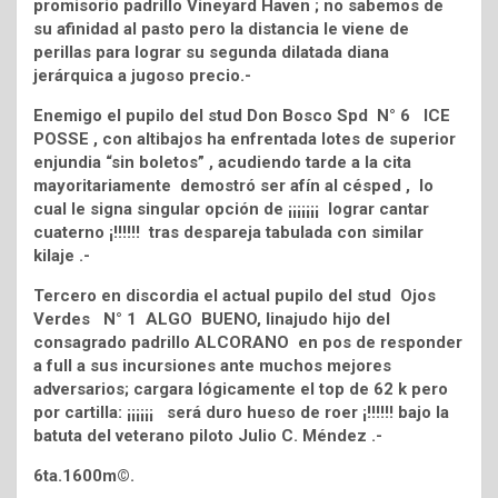
promisorio padrillo Vineyard Haven ; no sabemos de
su afinidad al pasto pero la distancia le viene de
perillas para lograr su segunda dilatada diana
jerárquica a jugoso precio.-
Enemigo el pupilo del stud Don Bosco Spd N° 6 ICE
POSSE , con altibajos ha enfrentada lotes de superior
enjundia “sin boletos” , acudiendo tarde a la cita
mayoritariamente demostró ser afín al césped , lo
cual le signa singular opción de ¡¡¡¡¡¡¡ lograr cantar
cuaterno ¡!!!!!! tras despareja tabulada con similar
kilaje .-
Tercero en discordia el actual pupilo del stud Ojos
Verdes N° 1 ALGO BUENO, linajudo hijo del
consagrado padrillo ALCORANO en pos de responder
a full a sus incursiones ante muchos mejores
adversarios; cargara lógicamente el top de 62 k pero
por cartilla: ¡¡¡¡¡¡ será duro hueso de roer ¡!!!!!! bajo la
batuta del veterano piloto Julio C. Méndez .-
6ta.1600m©.