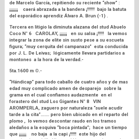
de Marcelo García, repitiendo su reciente “show” :
¡¡¡¡¡¡¡ caerá abrazada a la bandera ¡!!!!!! bajo la batuta
del esporádico aprendiz Álvaro A. Brun (-1) .
Tercera en litigio la diminuta alazana del stud Abuelo
Coco N° 6 CAROLAY, ¡¡¡¡¡¡ en su salsa ¡!!!!! la vemos
integrar la zona de elite sin susto pese a su escueta
figura; “muy cerquita del campanazo” esta conducida
por J. L. De Leivas; lógicamente llevara partidarios a
montones a la hora de la verdad.-
5ta.1600 m ©.-
“Hándicap” para todo caballo de cuatro años y de mas
edad muy complicado amen de desparejo sobre la
grama en el cual confiamos audazmente en el
forastero del stud Los Gigantes N° 8 VIN
AROMPERLA, zaguero por naturaleza “suele acudir
tarde a la cita”……. pero bien ubicado en el reparto del
plomo , lo vemos descontar raudo en los tramos
aledaños a la esquiva “boca pintada”; hace un tiempo
que ¡¡¡¡¡¡ no baja a la capi ¡!!!!! este hijo del