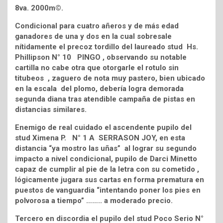
8va. 2000m©.
Condicional para cuatro añeros y de más edad
ganadores de una y dos en la cual sobresale
nítidamente el precoz tordillo del laureado stud Hs.
Phillipson N° 10 PINGO , observando su notable
cartilla no cabe otra que otorgarle el rotulo sin
titubeos , zaguero de nota muy pastero, bien ubicado
en la escala del plomo, debería logra demorada
segunda diana tras atendible campaña de pistas en
distancias similares.
Enemigo de real cuidado el ascendente pupilo del
stud Ximena P. N° 1 A SERRASON JOY, en esta
distancia “ya mostro las uñas” al lograr su segundo
impacto a nivel condicional, pupilo de Darci Minetto
capaz de cumplir al pie de la letra con su cometido ,
lógicamente jugara sus cartas en forma prematura en
puestos de vanguardia “intentando poner los pies en
polvorosa a tiempo” …….. a moderado precio.
Tercero en discordia el pupilo del stud Poco Serio N°