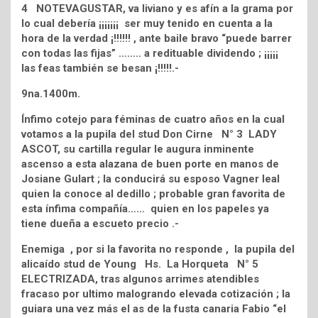
4 NOTEVAGUSTAR, va liviano y es afín a la grama por
lo cual debería ¡¡¡¡¡¡¡ ser muy tenido en cuenta a la
hora de la verdad ¡!!!!!! , ante baile bravo “puede barrer
con todas las fijas” …….. a redituable dividendo ; ¡¡¡¡¡
las feas también se besan ¡!!!!!.-
9na.1400m.
Ínfimo cotejo para féminas de cuatro años en la cual
votamos a la pupila del stud Don Cirne N° 3 LADY
ASCOT, su cartilla regular le augura inminente
ascenso a esta alazana de buen porte en manos de
Josiane Gulart ; la conducirá su esposo Vagner leal
quien la conoce al dedillo ; probable gran favorita de
esta ínfima compañía…… quien en los papeles ya
tiene dueña a escueto precio .-
Enemiga , por si la favorita no responde , la pupila del
alicaído stud de Young Hs. La Horqueta N° 5
ELECTRIZADA, tras algunos arrimes atendibles
fracaso por ultimo malogrando elevada cotización ; la
guiara una vez más el as de la fusta canaria Fabio “el