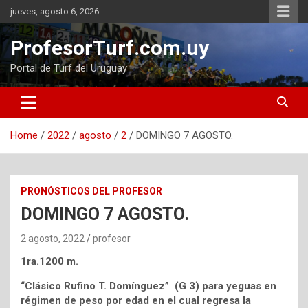
Skip
jueves, agosto 6, 2026
to
content
ProfesorTurf.com.uy
Portal de Turf del Uruguay
Home
2022
agosto
2
DOMINGO 7 AGOSTO.
PRONÓSTICOS DEL PROFESOR
DOMINGO 7 AGOSTO.
2 agosto, 2022
profesor
1ra.1200 m.
“Clásico Rufino T. Domínguez” (G 3) para yeguas en
régimen de peso por edad en el cual regresa la