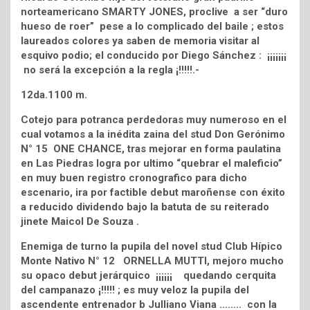
norteamericano SMARTY JONES, proclive a ser “duro
hueso de roer” pese a lo complicado del baile ; estos
laureados colores ya saben de memoria visitar al
esquivo podio; el conducido por Diego Sánchez : ¡¡¡¡¡¡¡
no será la excepción a la regla ¡!!!!!.-
12da.1100 m.
Cotejo para potranca perdedoras muy numeroso en el
cual votamos a la inédita zaina del stud Don Gerónimo
N° 15 ONE CHANCE, tras mejorar en forma paulatina
en Las Piedras logra por ultimo “quebrar el maleficio”
en muy buen registro cronografico para dicho
escenario, ira por factible debut maroñense con éxito
a reducido dividendo bajo la batuta de su reiterado
jinete Maicol De Souza .
Enemiga de turno la pupila del novel stud Club Hípico
Monte Nativo N° 12 ORNELLA MUTTI, mejoro mucho
su opaco debut jerárquico ¡¡¡¡¡¡ quedando cerquita
del campanazo ¡!!!!! ; es muy veloz la pupila del
ascendente entrenador b Julliano Viana …….. con la