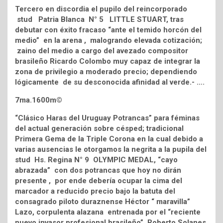
Tercero en discordia el pupilo del reincorporado
stud Patria Blanca N° 5 LITTLE STUART, tras
debutar con éxito fracaso “ante el temido horcón del
medio” en la arena , malogrando elevada cotización;
zaino del medio a cargo del avezado compositor
brasileño Ricardo Colombo muy capaz de integrar la
zona de privilegio a moderado precio; dependiendo
lógicamente de su desconocida afinidad al verde.- ….
7ma.1600m©
“Clásico Haras del Uruguay Potrancas” para féminas
del actual generación sobre césped; tradicional
Primera Gema de la Triple Corona en la cual debido a
varias ausencias le otorgamos la negrita a la pupila del
stud Hs. Regina N° 9 OLYMPIC MEDAL, “cayo
abrazada” con dos potrancas que hoy no dirán
presente , por ende debería ocupar la cima del
marcador a reducido precio bajo la batuta del
consagrado piloto duraznense Héctor “ maravilla”
Lazo, corpulenta alazana entrenada por el “reciente
nuevo invasor profesional brasileño” Roberto Solanes