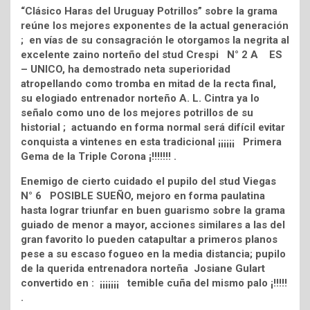
“Clásico Haras del Uruguay Potrillos” sobre la grama
reúne los mejores exponentes de la actual generación
; en vías de su consagración le otorgamos la negrita al
excelente zaino norteño del stud Crespi N° 2 A ES
– UNICO, ha demostrado neta superioridad
atropellando como tromba en mitad de la recta final,
su elogiado entrenador norteño A. L. Cintra ya lo
señalo como uno de los mejores potrillos de su
historial ; actuando en forma normal será difícil evitar
conquista a vintenes en esta tradicional ¡¡¡¡¡¡ Primera
Gema de la Triple Corona ¡!!!!!!! .
Enemigo de cierto cuidado el pupilo del stud Viegas
N° 6 POSIBLE SUEÑO, mejoro en forma paulatina
hasta lograr triunfar en buen guarismo sobre la grama
guiado de menor a mayor, acciones similares a las del
gran favorito lo pueden catapultar a primeros planos
pese a su escaso fogueo en la media distancia; pupilo
de la querida entrenadora norteña Josiane Gulart
convertido en : ¡¡¡¡¡¡¡ temible cuña del mismo palo ¡!!!!!
.