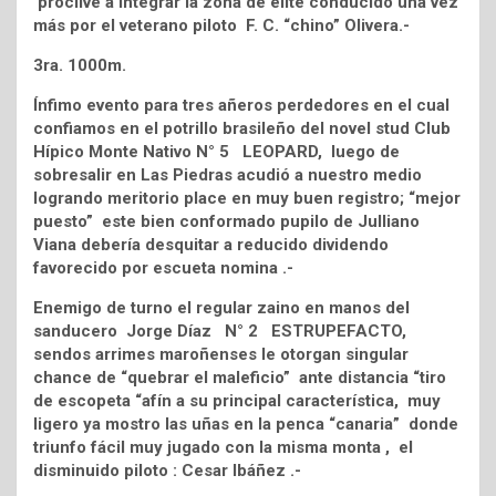
proclive a integrar la zona de elite conducido una vez
más por el veterano piloto F. C. “chino” Olivera.-
3ra. 1000m.
Ínfimo evento para tres añeros perdedores en el cual
confiamos en el potrillo brasileño del novel stud Club
Hípico Monte Nativo N° 5 LEOPARD, luego de
sobresalir en Las Piedras acudió a nuestro medio
logrando meritorio place en muy buen registro; “mejor
puesto” este bien conformado pupilo de Julliano
Viana debería desquitar a reducido dividendo
favorecido por escueta nomina .-
Enemigo de turno el regular zaino en manos del
sanducero Jorge Díaz N° 2 ESTRUPEFACTO,
sendos arrimes maroñenses le otorgan singular
chance de “quebrar el maleficio” ante distancia “tiro
de escopeta “afín a su principal característica, muy
ligero ya mostro las uñas en la penca “canaria” donde
triunfo fácil muy jugado con la misma monta , el
disminuido piloto : Cesar Ibáñez .-