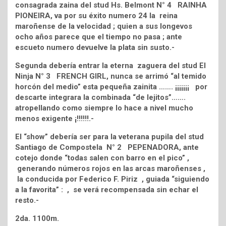
consagrada zaina del stud Hs. Belmont N° 4 RAINHA
PIONEIRA, va por su éxito numero 24 la reina
maroñense de la velocidad ; quien a sus longevos
ocho años parece que el tiempo no pasa ; ante
escueto numero devuelve la plata sin susto.-
Segunda debería entrar la eterna zaguera del stud El
Ninja N° 3 FRENCH GIRL, nunca se arrimó “al temido
horcón del medio” esta pequeña zainita ……. ¡¡¡¡¡¡¡ por
descarte integrara la combinada “de lejitos”…….
atropellando como siempre lo hace a nivel mucho
menos exigente ¡!!!!!!.-
El “show” debería ser para la veterana pupila del stud
Santiago de Compostela N° 2 PEPENADORA, ante
cotejo donde “todas salen con barro en el pico” ,
generando números rojos en las arcas maroñenses ,
la conducida por Federico F. Piriz , guiada “siguiendo
a la favorita” : , se verá recompensada sin echar el
resto.-
2da. 1100m.