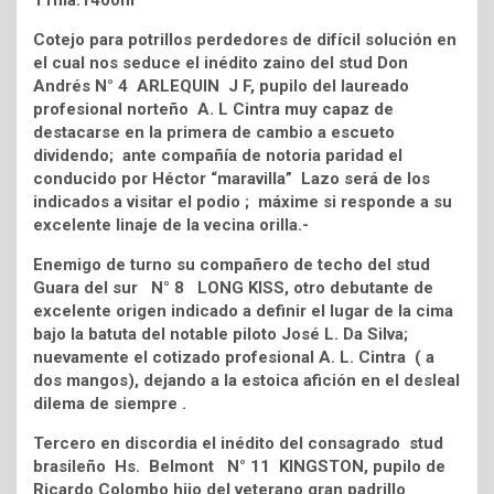
11ma.1400m
Cotejo para potrillos perdedores de difícil solución en
el cual nos seduce el inédito zaino del stud Don
Andrés N° 4 ARLEQUIN J F, pupilo del laureado
profesional norteño A. L Cintra muy capaz de
destacarse en la primera de cambio a escueto
dividendo; ante compañía de notoria paridad el
conducido por Héctor “maravilla” Lazo será de los
indicados a visitar el podio ; máxime si responde a su
excelente linaje de la vecina orilla.-
Enemigo de turno su compañero de techo del stud
Guara del sur N° 8 LONG KISS, otro debutante de
excelente origen indicado a definir el lugar de la cima
bajo la batuta del notable piloto José L. Da Silva;
nuevamente el cotizado profesional A. L. Cintra ( a
dos mangos), dejando a la estoica afición en el desleal
dilema de siempre .
Tercero en discordia el inédito del consagrado stud
brasileño Hs. Belmont N° 11 KINGSTON, pupilo de
Ricardo Colombo hijo del veterano gran padrillo