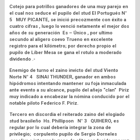
Cotejo para potrillos ganadores de una muy parejo en
el cual nos seduce el pupilo del stud El Portugués N°
5 MUY PICANTE, se inició precozmente con éxito a
cuatro cifras , luego lo venció netamente el mejor dos
años de su generación Es – Único , por ultimo
secundo al aligero coevo Trueno en excelente
registro para el kilómetro; por derecho propio el
pupilo de Líber Mesa se gana el rotulo a moderado
dividendo .-
Enemigo de turno el zaino invicto del stud Viento
Norte N° 4 SINAI THUNDER, ganador en ambos
hipódromos intentando mantener su foja inmaculada
ante evento a su alcance, pupilo del añejo “clan” Piriz
muy indicado a encabezar la nómina conducido por el
notable piloto Federico F. Piriz.
Tercero en discordia el reiterado zaino del elogiado
stud brasileño Hs. Phillipson N° 3 QUIHERO, es
regular por lo cual debería integrar la zona de
privilegio; corpulento pupilo de Sergio Dorneles