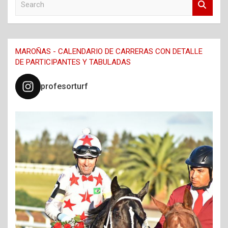
e
a
r
c
MAROÑAS - CALENDARIO DE CARRERAS CON DETALLE
h
DE PARTICIPANTES Y TABULADAS
profesorturf