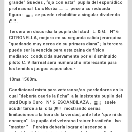
grande” Guedes , “ojo con esta” pupila del esporádico
profesional Luis Borba …….. pese a su reducida
figura : ¡¡¡¡¡¡ se puede rehabilitar a singular dividendo
¡!!!!! .
Tercera en discordia la pupila del stud L. & G. N° 6
CITRONELLA, mejoro en su segunda salida jerárquica
“quedando muy cerca de su primera diana” ; la tercera
puede ser la vencida para esta zaina de físico
mediano; conducida nuevamente por el disminuido
piloto C. Villarreal será numeracho interesante para
los temidos juegos especiales.-
10ma.1500m.
Condicional mixta para veteranos/as perdedores en la
cual “debería caerle la ficha” a la insistente pupilo del
stud Duplo Ouro N° 6 ESCANDILAZA , ¡¡¡¡¡¡ suele
acudir tarde a la cita ¡!!!!! mostrando serias
limitaciones a la hora de la verdad, ante lote “que ni de
encargo” la pupila del veterano trainer brasileño Ivo
“master ” Pereira debería lograr el ascenso a