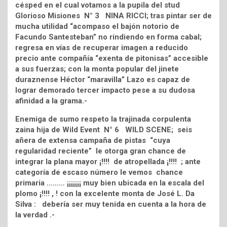
césped en el cual votamos a la pupila del stud
Glorioso Misiones N° 3 NINA RICCI; tras pintar ser de
mucha utilidad “acompaso el bajón notorio de
Facundo Santesteban” no rindiendo en forma cabal;
regresa en vías de recuperar imagen a reducido
precio ante compañía “exenta de pitonisas” accesible
a sus fuerzas; con la monta popular del jinete
duraznense Héctor “maravilla” Lazo es capaz de
lograr demorado tercer impacto pese a su dudosa
afinidad a la grama.-
Enemiga de sumo respeto la trajinada corpulenta
zaina hija de Wild Event N° 6 WILD SCENE; seis
añera de extensa campaña de pistas “cuya
regularidad reciente” le otorga gran chance de
integrar la plana mayor ¡!!!! de atropellada ¡!!!! ; ante
categoría de escaso número le vemos chance
primaria ……… ¡¡¡¡¡¡¡ muy bien ubicada en la escala del
plomo ¡!!!! , ! con la excelente monta de José L. Da
Silva : debería ser muy tenida en cuenta a la hora de
la verdad .-