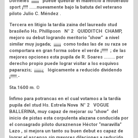
Dorneles ¡¡¡¡¡¡ puede quebrar el maleficio a moderado
sport ¡!!!! ……nuevamente bajo la batuta del veterano
piloto Julio C. Méndez .
Tercera en litigio la tardía zaina del laureado stud
brasileño Hs. Phillipson N° 2 QUIDDITCH CHAMP,
mejoro su debut logrando meritorio “show” a nivel
similar muy jugada; ¡¡¡¡¡¡ como todas las de su raza se
comportara en gran forma sobre el verde ¡!!!!! ; de las
mejores opciones esta pupila de R. Soares ……… por
derecho propio puede lograr visitar a los esquivos
paparazis; ¡¡¡¡¡¡¿ lógicamente a reducido dividendo
¡!!!!!.-
5ta.1600 m. ©
Ínfimo para potrancas en el cual votamos a la tardía
pupila del stud Hs. Estrela Nova N° 2 VOGUE
BALLERINA, muy capaz de mejorar su “show” del
inicio de pistas esta corpulenta alazana conducida por
el consagrado piloto duraznense Héctor “maravilla”
Lazo , si mejora un tanto su buen debut es capaz de
lograr el ascenso sin mayores dilaciones a reducido