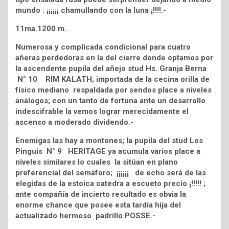
mundo : ¡¡¡¡¡¡ chamullando con la luna ¡!!!!.-
11ma.1200 m.
Numerosa y complicada condicional para cuatro
añeras perdedoras en la del cierre donde optamos por
la ascendente pupila del añejo stud Hs. Granja Berna
N° 10 RIM KALATH; importada de la cecina orilla de
físico mediano respaldada por sendos place a niveles
análogos; con un tanto de fortuna ante un desarrollo
indescifrable la vemos lograr merecidamente el
ascenso a moderado dividendo.-
Enemigas las hay a montones; la pupila del stud Los
Pinguis N° 9 HERITAGE ya acumula varios place a
niveles similares lo cuales la sitúan en plano
preferencial del semáforo; ¡¡¡¡¡¡ de echo será de las
elegidas de la estoica catedra a escueto precio ¡!!!!! ;
ante compañía de incierto resultado es obvia la
enorme chance que posee esta tardía hija del
actualizado hermoso padrillo POSSE.-