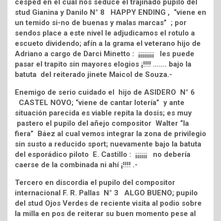
césped en el cual nos seduce el trajinado pupilo del
stud Gianina y Danilo N° 8 HAPPY ENDING , “viene en
un temido si-no de buenas y malas marcas” ; por
sendos place a este nivel le adjudicamos el rotulo a
escueto dividendo; afín a la grama el veterano hijo de
Adriano a cargo de Darci Minetto : ¡¡¡¡¡¡¡¡ les puede
pasar el trapito sin mayores elogios ¡!!!! ……. bajo la
batuta del reiterado jinete Maicol de Souza.-
Enemigo de serio cuidado el hijo de ASIDERO N° 6
CASTEL NOVO; “viene de cantar lotería” y ante
situación parecida es viable repita la dosis; es muy
pastero el pupilo del añejo compositor Walter “la
fiera” Báez al cual vemos integrar la zona de privilegio
sin susto a reducido sport; nuevamente bajo la batuta
del esporádico piloto E. Castillo : ¡¡¡¡¡¡ no debería
caerse de la combinada ni ahí ¡!!!! .-
Tercero en discordia el pupilo del compositor
internacional F. R. Pallas N° 3 ALGO BUENO; pupilo
del stud Ojos Verdes de reciente visita al podio sobre
la milla en pos de reiterar su buen momento pese al