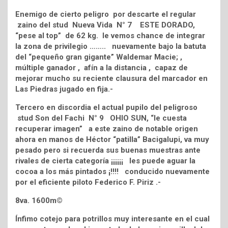
Enemigo de cierto peligro por descarte el regular
zaino del stud Nueva Vida N° 7 ESTE DORADO,
“pese al top” de 62 kg. le vemos chance de integrar
la zona de privilegio …….. nuevamente bajo la batuta
del “pequeño gran gigante” Waldemar Macie; ,
múltiple ganador , afín a la distancia , capaz de
mejorar mucho su reciente clausura del marcador en
Las Piedras jugado en fija.-
Tercero en discordia el actual pupilo del peligroso
stud Son del Fachi N° 9 OHIO SUN, “le cuesta
recuperar imagen” a este zaino de notable origen
ahora en manos de Héctor “patilla” Bacigalupi, va muy
pesado pero si recuerda sus buenas muestras ante
rivales de cierta categoría ¡¡¡¡¡¡ les puede aguar la
cocoa a los más pintados ¡!!!! conducido nuevamente
por el eficiente piloto Federico F. Piriz .-
8va. 1600m©
Ínfimo cotejo para potrillos muy interesante en el cual