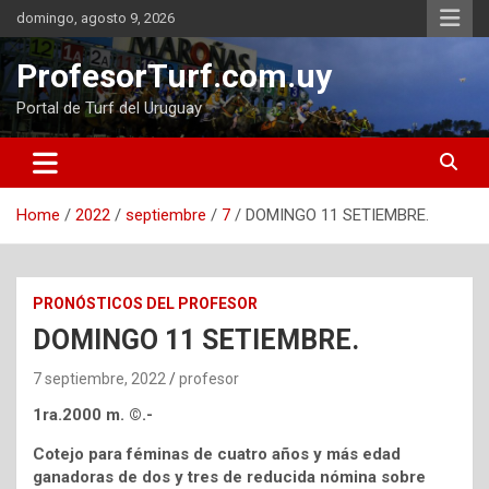
Skip
domingo, agosto 9, 2026
to
content
ProfesorTurf.com.uy
Portal de Turf del Uruguay
Home
2022
septiembre
7
DOMINGO 11 SETIEMBRE.
PRONÓSTICOS DEL PROFESOR
DOMINGO 11 SETIEMBRE.
7 septiembre, 2022
profesor
1ra.2000 m. ©.-
Cotejo para féminas de cuatro años y más edad
ganadoras de dos y tres de reducida nómina sobre