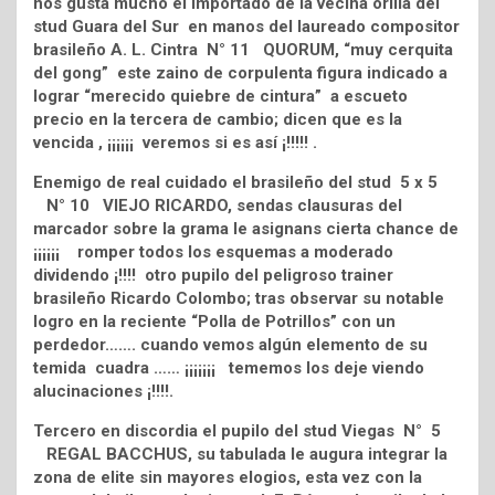
nos gusta mucho el importado de la vecina orilla del
stud Guara del Sur en manos del laureado compositor
brasileño A. L. Cintra N° 11 QUORUM, “muy cerquita
del gong” este zaino de corpulenta figura indicado a
lograr “merecido quiebre de cintura” a escueto
precio en la tercera de cambio; dicen que es la
vencida , ¡¡¡¡¡¡ veremos si es así ¡!!!!! .
Enemigo de real cuidado el brasileño del stud 5 x 5
N° 10 VIEJO RICARDO, sendas clausuras del
marcador sobre la grama le asignans cierta chance de
¡¡¡¡¡¡ romper todos los esquemas a moderado
dividendo ¡!!!! otro pupilo del peligroso trainer
brasileño Ricardo Colombo; tras observar su notable
logro en la reciente “Polla de Potrillos” con un
perdedor……. cuando vemos algún elemento de su
temida cuadra …… ¡¡¡¡¡¡¡ tememos los deje viendo
alucinaciones ¡!!!!.
Tercero en discordia el pupilo del stud Viegas N° 5
REGAL BACCHUS, su tabulada le augura integrar la
zona de elite sin mayores elogios, esta vez con la