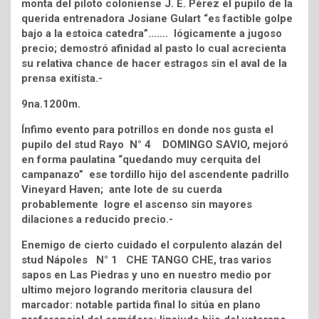
monta del piloto coloniense J. E. Pérez el pupilo de la
querida entrenadora Josiane Gulart “es factible golpe
bajo a la estoica catedra”……. lógicamente a jugoso
precio; demostró afinidad al pasto lo cual acrecienta
su relativa chance de hacer estragos sin el aval de la
prensa exitista.-
9na.1200m.
Ínfimo evento para potrillos en donde nos gusta el
pupilo del stud Rayo N° 4 DOMINGO SAVIO, mejoró
en forma paulatina “quedando muy cerquita del
campanazo” ese tordillo hijo del ascendente padrillo
Vineyard Haven; ante lote de su cuerda
probablemente logre el ascenso sin mayores
dilaciones a reducido precio.-
Enemigo de cierto cuidado el corpulento alazán del
stud Nápoles N° 1 CHE TANGO CHE, tras varios
sapos en Las Piedras y uno en nuestro medio por
ultimo mejoro logrando meritoria clausura del
marcador: notable partida final lo sitúa en plano