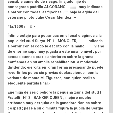
sensible aumento de riesgo; linajudo hijo del
consagrado padrillo ALCORANO : ¡¡¡¡¡¡ muy indicado
a barrer con todas las fijochas ¡!!!! bajo la egida del
veterano piloto Julio Cesar Méndez. –
4ta.1600 m. ©.-
Ínfimo cotejo para potrancas en el cual elegimos a la
pupila del stud Surya N° 1 MONCLER, ¡¡¡¡¡¡ indicada
a borrar con el codo lo escrito con la mano ¡!!!! ; viene
de enorme sapo muy jugada a este mismo nivel , por
sendas buenas praxis anteriores sobre la grama
confiamos en su amplia rehabilitación a moderado
dividendo; ejercita en gran forma presagiando puede
revertir los polos sin previas declaraciones; con la
variante de monta M. Figueroa, con quien realizo
elocuente partida final.-
Enemiga de serio peligro la pequeña zaina del stud l
Fratelli N° 3 BANKER QUEEN , mejoro mucho
arribando muy cerquita de la ganadora Nanica sobre
césped ; pese a su diminuta figura la pupila de Sergio