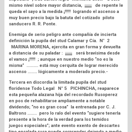
mismo nivel sobre mayor distancia, ¡¡¡¡¡¡ de repente le
queda el sayo a la medida ¡!!!!! logrando el ascenso a
muy buen precio bajo la batuta del cotizado piloto
sanducero R. R. Ponte.
Enemiga de serio peligro ante compañía de incierta
definición la pupila del stud Calamar y Cía. N° 2
MARINA MORENA, ejercita en gran forma y devuelta
a distancia de su paladar : ¡¡¡¡¡¡ será bravísima desde
el vamos ¡!!!!! ; aunque en nuestro medio “no es la
misma” ………. está muy cerquita de lograr merecido
ascenso …….. lógicamente a moderado precio.-
Tercera en discordia la limitada pupila del stud
floridense Todo Legal N° 5 PICHINCHA, reaparece
esta pequeña alazana hija del recordado Rusoperez
en pos de rehabilitarse ampliamente a notable
dividendo; “no es gran cosa” la entrenada por C. J.
Baltrons …….. pero lo ralo del evento “sugiere tenerla
presente a la hora de la verdad para los temidos
juegos especiales”; ante evento exento de descartes
tipo ensalada rusa puede sorprender dejando a medio