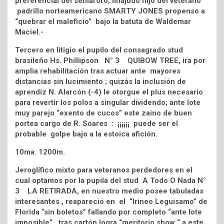
preferencial del semáforo; linajudo hijo del veterano
padrillo norteamericano SMARTY JONES propenso a
“quebrar el maleficio” bajo la batuta de Waldemar
Maciel.-
Tercero en litigio el pupilo del consagrado stud
brasileño Hs. Phillipson N° 3 QUIBOW TREE, ira por
amplia rehabilitación tras actuar ante mayores
distancias sin lucimiento ; quizás la inclusión de
aprendiz N. Alarcón (-4) le otorgue el plus necesario
para revertir los polos a singular dividendo; ante lote
muy parejo “exento de cucos” este zaino de buen
portea cargo de R. Soares : ¡¡¡¡¡¡ puede ser el
probable golpe bajo a la estoica afición.
10ma. 1200m.
Jeroglífico mixto para veteranos perdedores en el
cual optamos por la pupila del stud A Todo O Nada N°
3 LA RETIRADA, en nuestro medio posee tabuladas
interesantes , reapareció en el “Irineo Leguisamo” de
Florida “sin boletos” fallando por completo “ante lote
imposible” , tras cartón logra “meritorio show “ a este