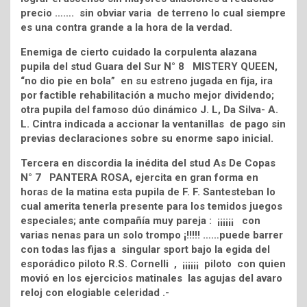
precio ……. sin obviar varia de terreno lo cual siempre
es una contra grande a la hora de la verdad.
Enemiga de cierto cuidado la corpulenta alazana
pupila del stud Guara del Sur N° 8 MISTERY QUEEN,
“no dio pie en bola” en su estreno jugada en fija, ira
por factible rehabilitación a mucho mejor dividendo;
otra pupila del famoso dúo dinámico J. L, Da Silva- A.
L. Cintra indicada a accionar la ventanillas de pago sin
previas declaraciones sobre su enorme sapo inicial.
Tercera en discordia la inédita del stud As De Copas
N° 7 PANTERA ROSA, ejercita en gran forma en
horas de la matina esta pupila de F. F. Santesteban lo
cual amerita tenerla presente para los temidos juegos
especiales; ante compañía muy pareja : ¡¡¡¡¡¡ con
varias nenas para un solo trompo ¡!!!!! ……puede barrer
con todas las fijas a singular sport bajo la egida del
esporádico piloto R.S. Cornelli , ¡¡¡¡¡¡ piloto con quien
movió en los ejercicios matinales las agujas del avaro
reloj con elogiable celeridad .-