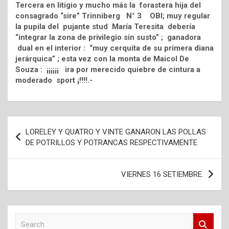
Tercera en litigio y mucho más la forastera hija del
consagrado “sire” Trinniberg N° 3 OBI; muy regular
la pupila del pujante stud María Teresita debería
“integrar la zona de privilegio sin susto” ; ganadora
dual en el interior : “muy cerquita de su primera diana
jerárquica” ; esta vez con la monta de Maicol De
Souza : ¡¡¡¡¡¡ ira por merecido quiebre de cintura a
moderado sport ¡!!!!.-
Navegación
LORELEY Y QUATRO Y VINTE GANARON LAS POLLAS
de
DE POTRILLOS Y POTRANCAS RESPECTIVAMENTE
entradas
VIERNES 16 SETIEMBRE.
S