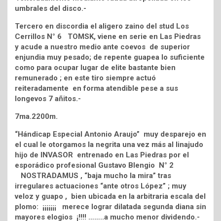
umbrales del disco.-
Tercero en discordia el aligero zaino del stud Los
Cerrillos N° 6 TOMSK, viene en serie en Las Piedras
y acude a nuestro medio ante coevos de superior
enjundia muy pesado; de repente guapea lo suficiente
como para ocupar lugar de elite bastante bien
remunerado ; en este tiro siempre actuó
reiteradamente en forma atendible pese a sus
longevos 7 añitos.-
7ma.2200m.
“Hándicap Especial Antonio Araujo” muy desparejo en
el cual le otorgamos la negrita una vez más al linajudo
hijo de INVASOR entrenado en Las Piedras por el
esporádico profesional Gustavo Blengio N° 2
NOSTRADAMUS , “baja mucho la mira” tras
irregulares actuaciones “ante otros López” ; muy
veloz y guapo , bien ubicada en la arbitraria escala del
plomo: ¡¡¡¡¡¡¡ merece lograr dilatada segunda diana sin
mayores elogios ¡!!!! ……..a mucho menor dividendo.-