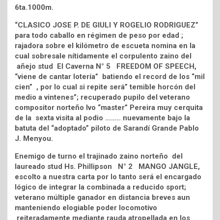
6ta.1000m.
“CLASICO JOSE P. DE GIULI Y ROGELIO RODRIGUEZ”
para todo caballo en régimen de peso por edad ;
rajadora sobre el kilómetro de escueta nomina en la
cual sobresale nítidamente el corpulento zaino del
añejo stud El Caverna N° 5 FREEDOM OF SPEECH,
“viene de cantar lotería” batiendo el record de los “mil
cien” , por lo cual si repite será” temible horcón del
medio a vintenes”; recuperado pupilo del veterano
compositor norteño Ivo “master” Pereira muy cerquita
de la sexta visita al podio …….. nuevamente bajo la
batuta del “adoptado” piloto de Sarandí Grande Pablo
J. Menyou.
Enemigo de turno el trajinado zaino norteño del
laureado stud Hs. Phillipson N° 2 MANGO JANGLE,
escolto a nuestra carta por lo tanto será el encargado
lógico de integrar la combinada a reducido sport;
veterano múltiple ganador en distancia breves aun
manteniendo elogiable poder locomotivo
reiteradamente mediante rauda atropellada en los