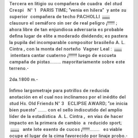
Tercera en litigio su compañera de cuadra del stud
Crespi N° 1 PARIS TIME; “venia en hilera” y ante su
superior compañera de techo PACHOLLI ¡¡¡¡¡¡
clausuro el semáforo sin ser de real peligro ¡!!!!!! ;
ahora libre de tan enjundiosa adversaria es probable
defina lugar de elite a moderado dividendo; es pastera
la pupila del incomparable compositor brasileño A. L.
Cintra , con la monta del norteño Vagner Leal : ¡¡¡¡¡¡
intentara cantar cuaterno ¡!!!!!!! luego de escueta
campaña de pistas……… mayoritariamente sobre este
terreno.-
2da.1800 m.-
Ínfimo largometraje para potrillos de reducida
anotación en el cual nos inclinamos por el inédito del
stud Hs. Old Friends N° 3 ECLIPSE AWARD; “se inicia
bien puesto” ……. con el sello indiscutido del amplio
líder de la estadística A. L. Cintra , en vías de hacer
impacto en la primera de cambio a reducido sport;
¡¡¡¡¡¡¡ ante lote exento de cucos ¡!!!!!!…….. es viable
ocupe el lugar de la cima favorecido por linaje probo.-