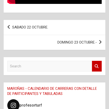
Navegación
SABADO 22 OCTUBRE.
de
entradas
DOMINGO 23 OCTUBRE.-
S
e
a
r
c
MAROÑAS - CALENDARIO DE CARRERAS CON DETALLE
h
DE PARTICIPANTES Y TABULADAS
profesorturf