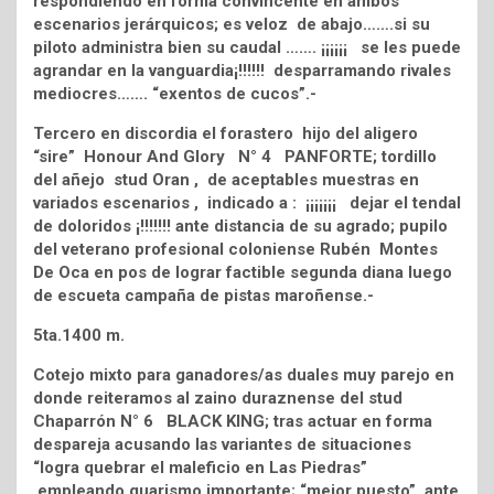
respondiendo en forma convincente en ambos
escenarios jerárquicos; es veloz de abajo…….si su
piloto administra bien su caudal ……. ¡¡¡¡¡¡ se les puede
agrandar en la vanguardia¡!!!!!! desparramando rivales
mediocres……. “exentos de cucos”.-
Tercero en discordia el forastero hijo del aligero
“sire” Honour And Glory N° 4 PANFORTE; tordillo
del añejo stud Oran , de aceptables muestras en
variados escenarios , indicado a : ¡¡¡¡¡¡¡ dejar el tendal
de doloridos ¡!!!!!!! ante distancia de su agrado; pupilo
del veterano profesional coloniense Rubén Montes
De Oca en pos de lograr factible segunda diana luego
de escueta campaña de pistas maroñense.-
5ta.1400 m.
Cotejo mixto para ganadores/as duales muy parejo en
donde reiteramos al zaino duraznense del stud
Chaparrón N° 6 BLACK KING; tras actuar en forma
despareja acusando las variantes de situaciones
“logra quebrar el maleficio en Las Piedras”
empleando guarismo importante; “mejor puesto” ante