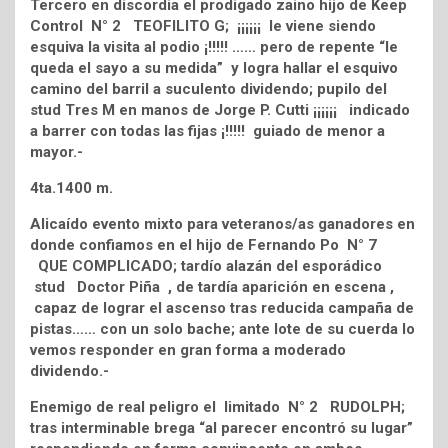
Tercero en discordia el prodigado zaino hijo de Keep
Control N° 2 TEOFILITO G; ¡¡¡¡¡¡ le viene siendo
esquiva la visita al podio ¡!!!!! …… pero de repente “le
queda el sayo a su medida” y logra hallar el esquivo
camino del barril a suculento dividendo; pupilo del
stud Tres M en manos de Jorge P. Cutti ¡¡¡¡¡¡ indicado
a barrer con todas las fijas ¡!!!!! guiado de menor a
mayor.-
4ta.1400 m.
Alicaído evento mixto para veteranos/as ganadores en
donde confiamos en el hijo de Fernando Po N° 7
QUE COMPLICADO; tardío alazán del esporádico
stud Doctor Piña , de tardía aparición en escena ,
capaz de lograr el ascenso tras reducida campaña de
pistas…… con un solo bache; ante lote de su cuerda lo
vemos responder en gran forma a moderado
dividendo.-
Enemigo de real peligro el limitado N° 2 RUDOLPH;
tras interminable brega “al parecer encontró su lugar”