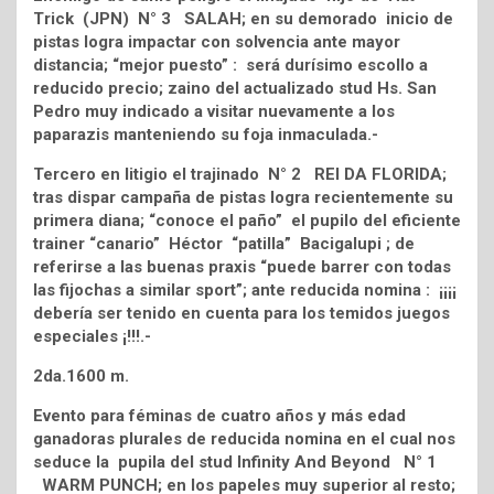
Trick (JPN) N° 3 SALAH; en su demorado inicio de
pistas logra impactar con solvencia ante mayor
distancia; “mejor puesto” : será durísimo escollo a
reducido precio; zaino del actualizado stud Hs. San
Pedro muy indicado a visitar nuevamente a los
paparazis manteniendo su foja inmaculada.-
Tercero en litigio el trajinado N° 2 REI DA FLORIDA;
tras dispar campaña de pistas logra recientemente su
primera diana; “conoce el paño” el pupilo del eficiente
trainer “canario” Héctor “patilla” Bacigalupi ; de
referirse a las buenas praxis “puede barrer con todas
las fijochas a similar sport”; ante reducida nomina : ¡¡¡¡
debería ser tenido en cuenta para los temidos juegos
especiales ¡!!!.-
2da.1600 m.
Evento para féminas de cuatro años y más edad
ganadoras plurales de reducida nomina en el cual nos
seduce la pupila del stud Infinity And Beyond N° 1
WARM PUNCH; en los papeles muy superior al resto;