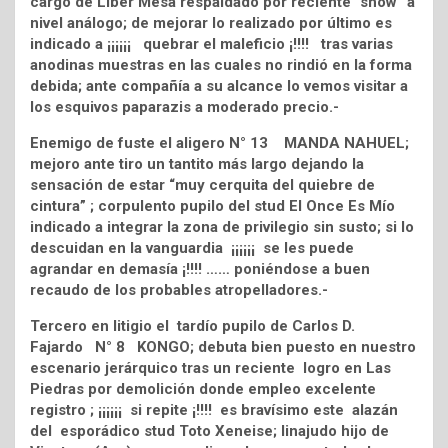
cargo de Líber Mesa respaldado por reciente “show” a
nivel análogo; de mejorar lo realizado por último es
indicado a ¡¡¡¡¡¡ quebrar el maleficio ¡!!!! tras varias
anodinas muestras en las cuales no rindió en la forma
debida; ante compañía a su alcance lo vemos visitar a
los esquivos paparazis a moderado precio.-
Enemigo de fuste el aligero N° 13 MANDA NAHUEL;
mejoro ante tiro un tantito más largo dejando la
sensación de estar “muy cerquita del quiebre de
cintura” ; corpulento pupilo del stud El Once Es Mío
indicado a integrar la zona de privilegio sin susto; si lo
descuidan en la vanguardia ¡¡¡¡¡¡ se les puede
agrandar en demasía ¡!!!! …… poniéndose a buen
recaudo de los probables atropelladores.-
Tercero en litigio el tardío pupilo de Carlos D.
Fajardo N° 8 KONGO; debuta bien puesto en nuestro
escenario jerárquico tras un reciente logro en Las
Piedras por demolición donde empleo excelente
registro ; ¡¡¡¡¡¡ si repite ¡!!!! es bravísimo este alazán
del esporádico stud Toto Xeneise; linajudo hijo de