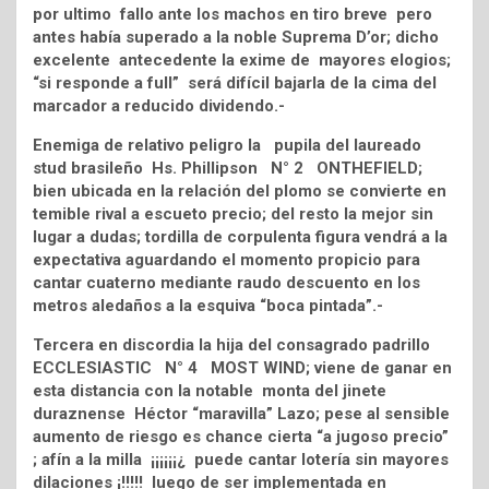
por ultimo fallo ante los machos en tiro breve pero
antes había superado a la noble Suprema D’or; dicho
excelente antecedente la exime de mayores elogios;
“si responde a full” será difícil bajarla de la cima del
marcador a reducido dividendo.-
Enemiga de relativo peligro la pupila del laureado
stud brasileño Hs. Phillipson N° 2 ONTHEFIELD;
bien ubicada en la relación del plomo se convierte en
temible rival a escueto precio; del resto la mejor sin
lugar a dudas; tordilla de corpulenta figura vendrá a la
expectativa aguardando el momento propicio para
cantar cuaterno mediante raudo descuento en los
metros aledaños a la esquiva “boca pintada”.-
Tercera en discordia la hija del consagrado padrillo
ECCLESIASTIC N° 4 MOST WIND; viene de ganar en
esta distancia con la notable monta del jinete
duraznense Héctor “maravilla” Lazo; pese al sensible
aumento de riesgo es chance cierta “a jugoso precio”
; afín a la milla ¡¡¡¡¡¡¿ puede cantar lotería sin mayores
dilaciones ¡!!!!! luego de ser implementada en