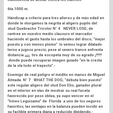
6ta.1000 m.
Hándicap a criterio para tres añeros y de más edad en
donde le otorgamos la negrita al aligero pupilo del
stud Quebracho Tricolor N° 4 NEVER LOSE; de
rantree en nuestro medio clausuro el marcador
haciendo el gasto hasta los umbrales del disco; “mejor
puesto y con menos plomo” lo vemos lograr dilatado
terno a jugoso precio; pese al severo trance enfrenta
distancia ¡¡¡¡¡ tiro de escopeta muy de su agrado ¡!!!!!!
donde puede recuperar imagen guiado “en la cresta
de la ola todo el trayecto”.-
Enemigo de real peligro el inédito en manos de Miguel
Almada N° 7 WHAT THE DOG; “debuta bien puesto”
este regular aligero del stud Don Elio; ganador plural
en el interior en vías de mostrar su real faceta
favorecido por peso oblea; ya supo vencer en el
“Irineo Leguisamo” de Florida a uno de los seguros
favoritos; las ventajas en la balanza pueden incidir en
su factible primera diana a reducido dividendo.-