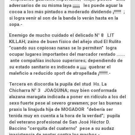
adversarios de su misma laya ¡¡¡¡¡¡ les puede aguar la
cocoa a los más pintados a moderado dividendo ¡!!!!!! ;
si logra venir al son de la banda lo verán hasta en la
sopa.-
Enemigo de mucho cuidado el delicado N° 8 LIT
KILLAH; zaino de buen físico del añejo stud El Rulito
“cuando sus copiosas nanas se lo permiten” logra
ocupar lugares importantes del marcador rentado …….
ante compañías incluso superiores; dependiendo de
su estado sanitario es indicado a ¡¡¡¡¡ quebrar el
maleficio a reducido sport de atropellada ¡!!!!!!!.-
Tercera en discordia la pupila del stud Hs. La
Chicharra N° 3 JOAQUINA; muy bien conformada
alazana maragata indicada a poner en ridículo a los del
sexo fuerte pese al severo gravamen; por las buenas
praxis la linajuda hija de MOGADOR “debería ser
tenida muy en cuenta a la hora de la verdad”; pupila
del veterano profesional de San José Héctor D.
Baccino “cerquita del cuaterno” pese a su audaz
inasistencia de anotar contra los machos.-