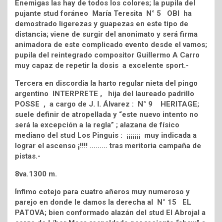
Enemigas las hay de todos los colores; la pupila del
pujante stud foráneo María Teresita N° 5 OBI ha
demostrado ligerezas y guapezas en este tipo de
distancia; viene de surgir del anonimato y será firma
animadora de este complicado evento desde el vamos;
pupila del reintegrado compositor Guillermo A Carro
muy capaz de repetir la dosis a excelente sport.-
Tercera en discordia la harto regular nieta del pingo
argentino INTERPRETE , hija del laureado padrillo
POSSE , a cargo de J. I. Álvarez : N° 9 HERITAGE;
suele definir de atropellada y “este nuevo intento no
será la excepción a la regla” ; alazana de físico
mediano del stud Los Pinguis : ¡¡¡¡¡¡¡ muy indicada a
lograr el ascenso ¡!!!! ……… tras meritoria campaña de
pistas.-
8va.1300 m.
Ínfimo cotejo para cuatro añeros muy numeroso y
parejo en donde le damos la derecha al N° 15 EL
PATOVA; bien conformado alazán del stud El Abrojal a