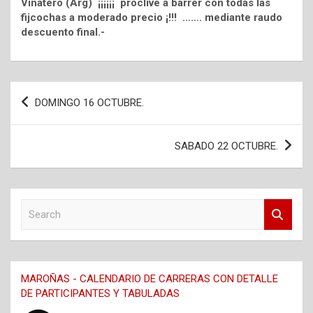
Vinatero (Arg) ¡¡¡¡¡¡ proclive a barrer con todas las
fijcochas a moderado precio ¡!!! ……. mediante raudo
descuento final.-
Navegación
DOMINGO 16 OCTUBRE.
de
entradas
SABADO 22 OCTUBRE.
S
e
a
r
c
MAROÑAS - CALENDARIO DE CARRERAS CON DETALLE
h
DE PARTICIPANTES Y TABULADAS