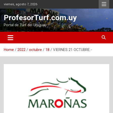
Skip
viernes, agosto 7, 2026
to
content
ProfesorTurf.com.uy
Portal de Turf del Uruguay
Home
2022
octubre
18
VIERNES 21 OCTUBRE.-