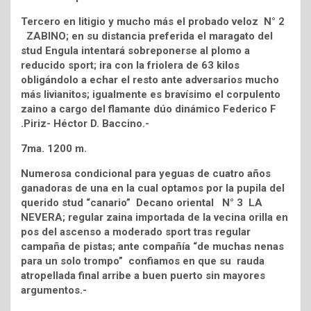
Tercero en litigio y mucho más el probado veloz N° 2
ZABINO; en su distancia preferida el maragato del
stud Engula intentará sobreponerse al plomo a
reducido sport; ira con la friolera de 63 kilos
obligándolo a echar el resto ante adversarios mucho
más livianitos; igualmente es bravísimo el corpulento
zaino a cargo del flamante dúo dinámico Federico F
.Piriz- Héctor D. Baccino.-
7ma. 1200 m.
Numerosa condicional para yeguas de cuatro años
ganadoras de una en la cual optamos por la pupila del
querido stud “canario” Decano oriental N° 3 LA
NEVERA; regular zaina importada de la vecina orilla en
pos del ascenso a moderado sport tras regular
campaña de pistas; ante compañía “de muchas nenas
para un solo trompo” confiamos en que su rauda
atropellada final arribe a buen puerto sin mayores
argumentos.-