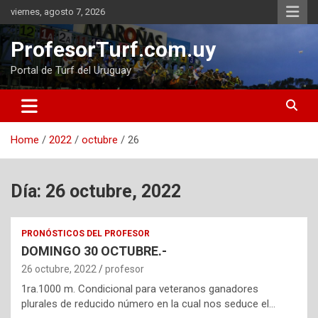
Skip
viernes, agosto 7, 2026
to
content
ProfesorTurf.com.uy
Portal de Turf del Uruguay
Home
2022
octubre
26
Día:
26 octubre, 2022
PRONÓSTICOS DEL PROFESOR
DOMINGO 30 OCTUBRE.-
26 octubre, 2022
profesor
1ra.1000 m. Condicional para veteranos ganadores
plurales de reducido número en la cual nos seduce el…