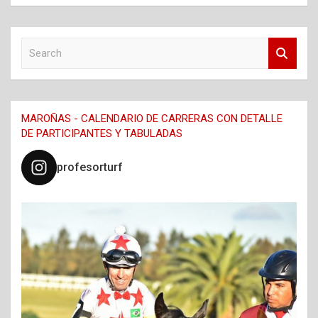
S
e
a
r
c
MAROÑAS - CALENDARIO DE CARRERAS CON DETALLE
h
DE PARTICIPANTES Y TABULADAS
profesorturf