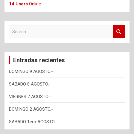
14 Users
Online
S
e
a
r
c
Entradas recientes
h
DOMINGO 9 AGOSTO.-
SABADO 8 AGOSTO.-
VIERNES 7 AGOSTO.-
DOMINGO 2 AGOSTO.-
SABADO 1ero AGOSTO.-