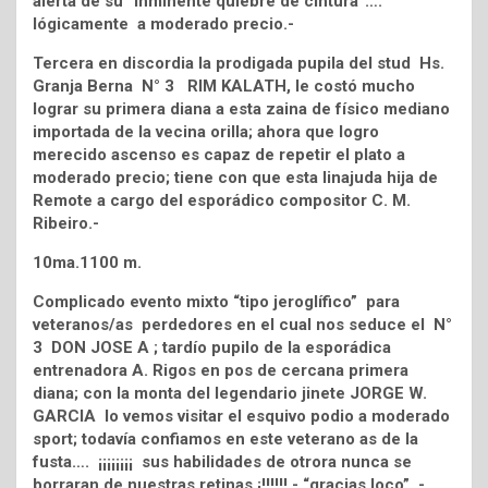
alerta de su “inminente quiebre de cintura”….
lógicamente a moderado precio.-
Tercera en discordia la prodigada pupila del stud Hs.
Granja Berna N° 3 RIM KALATH, le costó mucho
lograr su primera diana a esta zaina de físico mediano
importada de la vecina orilla; ahora que logro
merecido ascenso es capaz de repetir el plato a
moderado precio; tiene con que esta linajuda hija de
Remote a cargo del esporádico compositor C. M.
Ribeiro.-
10ma.1100 m.
Complicado evento mixto “tipo jeroglífico” para
veteranos/as perdedores en el cual nos seduce el N°
3 DON JOSE A ; tardío pupilo de la esporádica
entrenadora A. Rigos en pos de cercana primera
diana; con la monta del legendario jinete JORGE W.
GARCIA lo vemos visitar el esquivo podio a moderado
sport; todavía confiamos en este veterano as de la
fusta…. ¡¡¡¡¡¡¡¡ sus habilidades de otrora nunca se
borraran de nuestras retinas ¡!!!!!!.- “gracias loco” .-