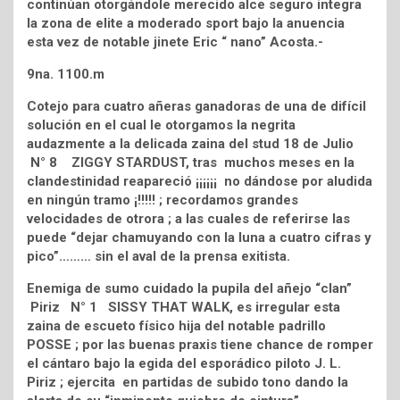
continúan otorgándole merecido alce seguro integra
la zona de elite a moderado sport bajo la anuencia
esta vez de notable jinete Eric “ nano” Acosta.-
9na. 1100.m
Cotejo para cuatro añeras ganadoras de una de difícil
solución en el cual le otorgamos la negrita
audazmente a la delicada zaina del stud 18 de Julio
N° 8 ZIGGY STARDUST, tras muchos meses en la
clandestinidad reapareció ¡¡¡¡¡¡ no dándose por aludida
en ningún tramo ¡!!!!! ; recordamos grandes
velocidades de otrora ; a las cuales de referirse las
puede “dejar chamuyando con la luna a cuatro cifras y
pico”……… sin el aval de la prensa exitista.
Enemiga de sumo cuidado la pupila del añejo “clan”
Piriz N° 1 SISSY THAT WALK, es irregular esta
zaina de escueto físico hija del notable padrillo
POSSE ; por las buenas praxis tiene chance de romper
el cántaro bajo la egida del esporádico piloto J. L.
Piriz ; ejercita en partidas de subido tono dando la