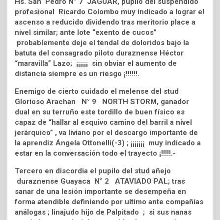
Hs. San Pedro N° 7 JAGUAR, pupilo del suspendido
profesional Ricardo Colombo muy indicado a lograr el
ascenso a reducido dividendo tras meritorio place a
nivel similar; ante lote “exento de cucos”
probablemente deje el tendal de doloridos bajo la
batuta del consagrado piloto duraznense Héctor
“maravilla” Lazo; ¡¡¡¡¡¡ sin obviar el aumento de
distancia siempre es un riesgo ¡!!!!!!.
Enemigo de cierto cuidado el melense del stud
Glorioso Arachan N° 9 NORTH STORM, ganador
dual en su terruño este tordillo de buen físico es
capaz de “hallar al esquivo camino del barril a nivel
jerárquico” , va liviano por el descargo importante de
la aprendiz Ángela Ottonelli(-3) ; ¡¡¡¡¡¡¡ muy indicado a
estar en la conversación todo el trayecto ¡!!!!!.-
Tercero en discordia el pupilo del stud añejo
duraznense Guayaca N° 2 ATAVIADO PAL; tras
sanar de una lesión importante se desempeña en
forma atendible definiendo por ultimo ante compañías
análogas ; linajudo hijo de Palpitado ; si sus nanas