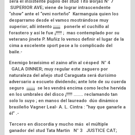
será el insistente pupilo del stud Tito Borjas N° 7
SUPERIOR AVE; viene de lograr intrascendente
“show” ante el “ovni norteño” Karmanguia quien los
desparramo desde el vamos mostrándose muy
superior; allí intento ¡¡¡¡¡¡ ponerle el cuchillo al
forastero y así le fue ¡!!!!! ; mas contemplado por su
veterano jinete P. Muñiz lo vemos definir el lugar de la
cima a excelente sport pese a lo complicado del
baile.-
Enemigo bravísimo el zaino afín al césped N° 4
GALA DINNER; muy regular este zaguero por
naturaleza del añejo stud Caraguata será durísimo
adversario a escueto dividendo; ante lote de su cuerda
seguro ¡¡¡¡¡¡¡ se les vendrá encima como leche hervida
en los umbrales del disco ¡!!!!! …….. reclamando tan
solo lo suyo ; en manos del laureado dúo dinámico
brasileño Vagner Leal- A. L. Cintra : “hay que ganarle a
él” .-
Tercero en discordia y mucho más el múltiple
ganador del stud Tata Martin N° 3 JUSTICE CAT;