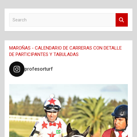
S
e
a
r
c
MAROÑAS - CALENDARIO DE CARRERAS CON DETALLE
h
DE PARTICIPANTES Y TABULADAS
profesorturf