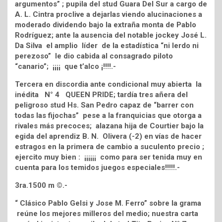
argumentos” ; pupila del stud Guara Del Sur a cargo de
A. L. Cintra proclive a dejarlas viendo alucinaciones a
moderado dividendo bajo la extraña monta de Pablo
Rodríguez; ante la ausencia del notable jockey José L.
Da Silva el amplio líder de la estadística “ni lerdo ni
perezoso” le dio cabida al consagrado piloto
“canario”; ¡¡¡¡ que t’alco ¡!!!!.-
Tercera en discordia ante condicional muy abierta la
inédita N° 4 QUEEN PRIDE; tardía tres añera del
peligroso stud Hs. San Pedro capaz de “barrer con
todas las fijochas” pese a la franquicias que otorga a
rivales más precoces; alazana hija de Courtier bajo la
egida del aprendiz B. N. Olivera (-2) en vías de hacer
estragos en la primera de cambio a suculento precio ;
ejercito muy bien : ¡¡¡¡¡¡ como para ser tenida muy en
cuenta para los temidos juegos especiales!!!!!.-
3ra.1500 m ©.-
“ Clásico Pablo Gelsi y Jose M. Ferro” sobre la grama
reúne los mejores milleros del medio; nuestra carta