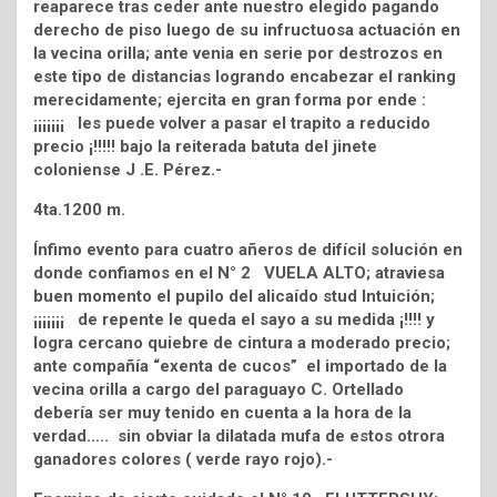
reaparece tras ceder ante nuestro elegido pagando
derecho de piso luego de su infructuosa actuación en
la vecina orilla; ante venia en serie por destrozos en
este tipo de distancias logrando encabezar el ranking
merecidamente; ejercita en gran forma por ende :
¡¡¡¡¡¡¡ les puede volver a pasar el trapito a reducido
precio ¡!!!!! bajo la reiterada batuta del jinete
coloniense J .E. Pérez.-
4ta.1200 m.
Ínfimo evento para cuatro añeros de difícil solución en
donde confiamos en el N° 2 VUELA ALTO; atraviesa
buen momento el pupilo del alicaído stud Intuición;
¡¡¡¡¡¡¡ de repente le queda el sayo a su medida ¡!!!! y
logra cercano quiebre de cintura a moderado precio;
ante compañía “exenta de cucos” el importado de la
vecina orilla a cargo del paraguayo C. Ortellado
debería ser muy tenido en cuenta a la hora de la
verdad….. sin obviar la dilatada mufa de estos otrora
ganadores colores ( verde rayo rojo).-