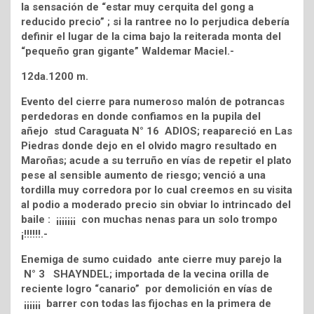
la sensación de “estar muy cerquita del gong a
reducido precio” ; si la rantree no lo perjudica debería
definir el lugar de la cima bajo la reiterada monta del
“pequeño gran gigante” Waldemar Maciel.-
12da.1200 m.
Evento del cierre para numeroso malón de potrancas
perdedoras en donde confiamos en la pupila del
añejo stud Caraguata N° 16 ADIOS; reapareció en Las
Piedras donde dejo en el olvido magro resultado en
Maroñas; acude a su terruño en vías de repetir el plato
pese al sensible aumento de riesgo; venció a una
tordilla muy corredora por lo cual creemos en su visita
al podio a moderado precio sin obviar lo intrincado del
baile : ¡¡¡¡¡¡¡ con muchas nenas para un solo trompo
¡!!!!!!.-
Enemiga de sumo cuidado ante cierre muy parejo la
N° 3 SHAYNDEL; importada de la vecina orilla de
reciente logro “canario” por demolición en vías de
¡¡¡¡¡¡ barrer con todas las fijochas en la primera de