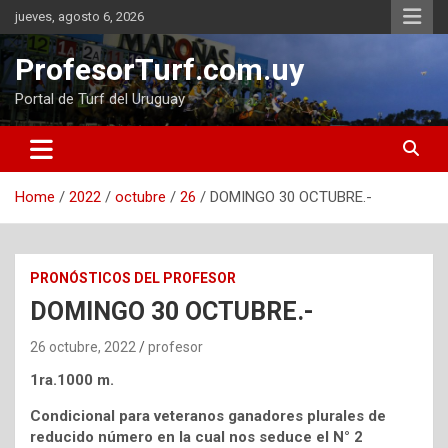
Skip
jueves, agosto 6, 2026
to
content
ProfesorTurf.com.uy
Portal de Turf del Uruguay
Home
2022
octubre
26
DOMINGO 30 OCTUBRE.-
PRONÓSTICOS DEL PROFESOR
DOMINGO 30 OCTUBRE.-
26 octubre, 2022
profesor
1ra.1000 m.
Condicional para veteranos ganadores plurales de
reducido número en la cual nos seduce el N° 2