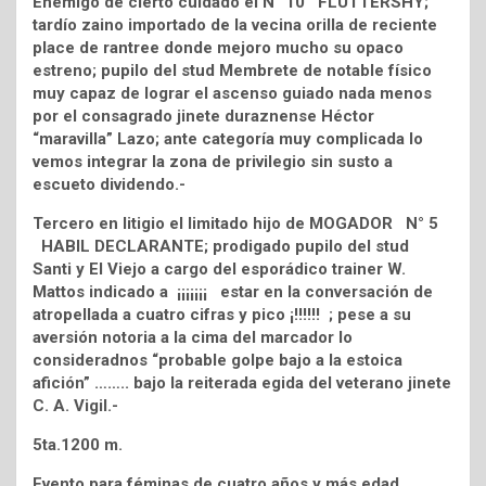
Enemigo de cierto cuidado el N° 10 FLUTTERSHY;
tardío zaino importado de la vecina orilla de reciente
place de rantree donde mejoro mucho su opaco
estreno; pupilo del stud Membrete de notable físico
muy capaz de lograr el ascenso guiado nada menos
por el consagrado jinete duraznense Héctor
“maravilla” Lazo; ante categoría muy complicada lo
vemos integrar la zona de privilegio sin susto a
escueto dividendo.-
Tercero en litigio el limitado hijo de MOGADOR N° 5
HABIL DECLARANTE; prodigado pupilo del stud
Santi y El Viejo a cargo del esporádico trainer W.
Mattos indicado a ¡¡¡¡¡¡¡ estar en la conversación de
atropellada a cuatro cifras y pico ¡!!!!!! ; pese a su
aversión notoria a la cima del marcador lo
consideradnos “probable golpe bajo a la estoica
afición” …….. bajo la reiterada egida del veterano jinete
C. A. Vigil.-
5ta.1200 m.
Evento para féminas de cuatro años y más edad