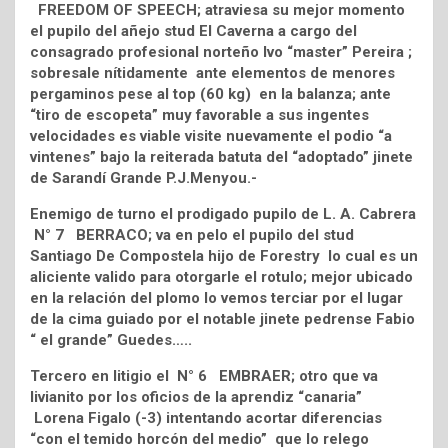
FREEDOM OF SPEECH; atraviesa su mejor momento
el pupilo del añejo stud El Caverna a cargo del
consagrado profesional norteño Ivo “master” Pereira ;
sobresale nítidamente ante elementos de menores
pergaminos pese al top (60 kg) en la balanza; ante
“tiro de escopeta” muy favorable a sus ingentes
velocidades es viable visite nuevamente el podio “a
vintenes” bajo la reiterada batuta del “adoptado” jinete
de Sarandí Grande P.J.Menyou.-
Enemigo de turno el prodigado pupilo de L. A. Cabrera
N° 7 BERRACO; va en pelo el pupilo del stud
Santiago De Compostela hijo de Forestry lo cual es un
aliciente valido para otorgarle el rotulo; mejor ubicado
en la relación del plomo lo vemos terciar por el lugar
de la cima guiado por el notable jinete pedrense Fabio
“ el grande” Guedes…..
Tercero en litigio el N° 6 EMBRAER; otro que va
livianito por los oficios de la aprendiz “canaria”
Lorena Figalo (-3) intentando acortar diferencias
“con el temido horcón del medio” que lo relego