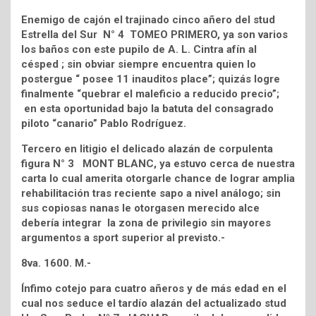
Enemigo de cajón el trajinado cinco añero del stud
Estrella del Sur N° 4 TOMEO PRIMERO, ya son varios
los baños con este pupilo de A. L. Cintra afín al
césped ; sin obviar siempre encuentra quien lo
postergue “ posee 11 inauditos place”; quizás logre
finalmente “quebrar el maleficio a reducido precio”;
en esta oportunidad bajo la batuta del consagrado
piloto “canario” Pablo Rodríguez.
Tercero en litigio el delicado alazán de corpulenta
figura N° 3 MONT BLANC, ya estuvo cerca de nuestra
carta lo cual amerita otorgarle chance de lograr amplia
rehabilitación tras reciente sapo a nivel análogo; sin
sus copiosas nanas le otorgasen merecido alce
debería integrar la zona de privilegio sin mayores
argumentos a sport superior al previsto.-
8va. 1600. M.-
Ínfimo cotejo para cuatro añeros y de más edad en el
cual nos seduce el tardío alazán del actualizado stud