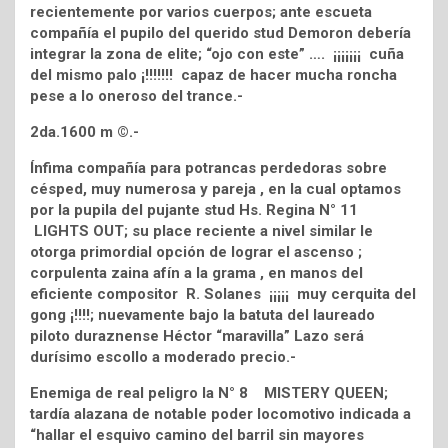
recientemente por varios cuerpos; ante escueta
compañía el pupilo del querido stud Demoron debería
integrar la zona de elite; “ojo con este” …. ¡¡¡¡¡¡¡ cuña
del mismo palo ¡!!!!!!! capaz de hacer mucha roncha
pese a lo oneroso del trance.-
2da.1600 m ©.-
Ínfima compañía para potrancas perdedoras sobre
césped, muy numerosa y pareja , en la cual optamos
por la pupila del pujante stud Hs. Regina N° 11
LIGHTS OUT; su place reciente a nivel similar le
otorga primordial opción de lograr el ascenso ;
corpulenta zaina afín a la grama , en manos del
eficiente compositor R. Solanes ¡¡¡¡¡ muy cerquita del
gong ¡!!!!; nuevamente bajo la batuta del laureado
piloto duraznense Héctor “maravilla” Lazo será
durísimo escollo a moderado precio.-
Enemiga de real peligro la N° 8 MISTERY QUEEN;
tardía alazana de notable poder locomotivo indicada a
“hallar el esquivo camino del barril sin mayores