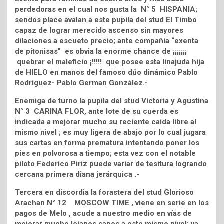
perdedoras en el cual nos gusta la N° 5 HISPANIA;
sendos place avalan a este pupila del stud El Timbo
capaz de lograr merecido ascenso sin mayores
dilaciones a escueto precio; ante compañía “exenta
de pitonisas” es obvia la enorme chance de ¡¡¡¡¡¡¡
quebrar el maleficio ¡!!!!! que posee esta linajuda hija
de HIELO en manos del famoso dúo dinámico Pablo
Rodríguez- Pablo German González.-
Enemiga de turno la pupila del stud Victoria y Agustina
N° 3 CARINA FLOR, ante lote de su cuerda es
indicada a mejorar mucho su reciente caída libre al
mismo nivel ; es muy ligera de abajo por lo cual jugara
sus cartas en forma prematura intentando poner los
pies en polvorosa a tiempo; esta vez con el notable
piloto Federico Piriz puede variar de tesitura logrando
cercana primera diana jerárquica .-
Tercera en discordia la forastera del stud Glorioso
Arachan N° 12 MOSCOW TIME , viene en serie en los
pagos de Melo , acude a nuestro medio en vías de