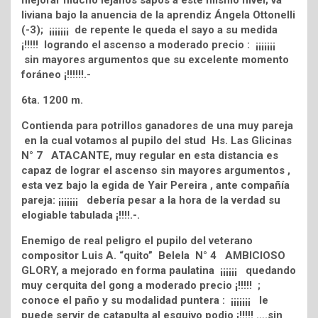
mejorar mucho lejanos sapos a este mismo nivel; va
liviana bajo la anuencia de la aprendiz Ángela Ottonelli
(-3); ¡¡¡¡¡¡¡ de repente le queda el sayo a su medida
¡!!!!! logrando el ascenso a moderado precio : ¡¡¡¡¡¡¡
sin mayores argumentos que su excelente momento
foráneo ¡!!!!!!.-
6ta. 1200 m.
Contienda para potrillos ganadores de una muy pareja
en la cual votamos al pupilo del stud Hs. Las Glicinas
N° 7 ATACANTE, muy regular en esta distancia es
capaz de lograr el ascenso sin mayores argumentos ,
esta vez bajo la egida de Yair Pereira , ante compañía
pareja: ¡¡¡¡¡¡¡ debería pesar a la hora de la verdad su
elogiable tabulada ¡!!!!.-.
Enemigo de real peligro el pupilo del veterano
compositor Luis A. “quito” Belela N° 4 AMBICIOSO
GLORY, a mejorado en forma paulatina ¡¡¡¡¡¡ quedando
muy cerquita del gong a moderado precio ¡!!!!! ;
conoce el paño y su modalidad puntera : ¡¡¡¡¡¡¡ le
puede servir de catapulta al esquivo podio ¡!!!!! ….sin