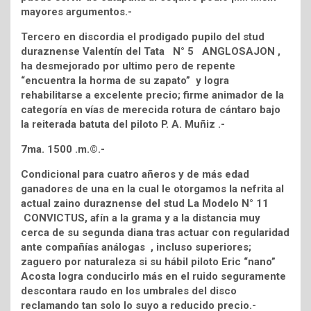
mayores argumentos.-
Tercero en discordia el prodigado pupilo del stud
duraznense Valentín del Tata N° 5 ANGLOSAJON ,
ha desmejorado por ultimo pero de repente
“encuentra la horma de su zapato” y logra
rehabilitarse a excelente precio; firme animador de la
categoría en vías de merecida rotura de cántaro bajo
la reiterada batuta del piloto P. A. Muñiz .-
7ma. 1500 .m.©.-
Condicional para cuatro añeros y de más edad
ganadores de una en la cual le otorgamos la nefrita al
actual zaino duraznense del stud La Modelo N° 11
CONVICTUS, afín a la grama y a la distancia muy
cerca de su segunda diana tras actuar con regularidad
ante compañías análogas , incluso superiores;
zaguero por naturaleza si su hábil piloto Eric “nano”
Acosta logra conducirlo más en el ruido seguramente
descontara raudo en los umbrales del disco
reclamando tan solo lo suyo a reducido precio.-