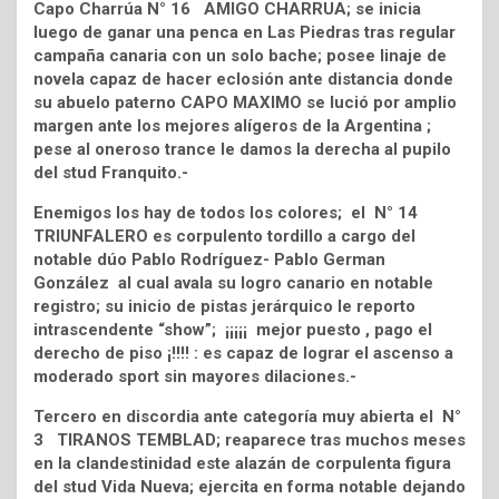
Capo Charrúa N° 16 AMIGO CHARRUA; se inicia
luego de ganar una penca en Las Piedras tras regular
campaña canaria con un solo bache; posee linaje de
novela capaz de hacer eclosión ante distancia donde
su abuelo paterno CAPO MAXIMO se lució por amplio
margen ante los mejores alígeros de la Argentina ;
pese al oneroso trance le damos la derecha al pupilo
del stud Franquito.-
Enemigos los hay de todos los colores; el N° 14
TRIUNFALERO es corpulento tordillo a cargo del
notable dúo Pablo Rodríguez- Pablo German
González al cual avala su logro canario en notable
registro; su inicio de pistas jerárquico le reporto
intrascendente “show”; ¡¡¡¡¡ mejor puesto , pago el
derecho de piso ¡!!!! : es capaz de lograr el ascenso a
moderado sport sin mayores dilaciones.-
Tercero en discordia ante categoría muy abierta el N°
3 TIRANOS TEMBLAD; reaparece tras muchos meses
en la clandestinidad este alazán de corpulenta figura
del stud Vida Nueva; ejercita en forma notable dejando