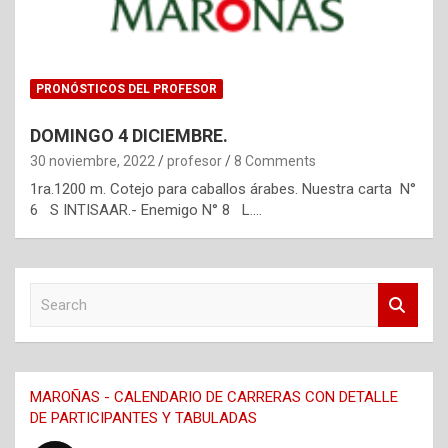
PRONÓSTICOS DEL PROFESOR
DOMINGO 4 DICIEMBRE.
30 noviembre, 2022
profesor
8 Comments
1ra.1200 m. Cotejo para caballos árabes. Nuestra carta N°
6 S INTISAAR.- Enemigo N° 8 L.…
S
e
a
r
c
MAROÑAS - CALENDARIO DE CARRERAS CON DETALLE
h
DE PARTICIPANTES Y TABULADAS