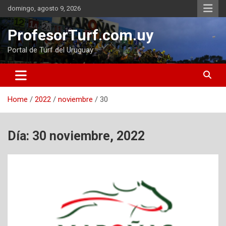
Skip
domingo, agosto 9, 2026
to
content
ProfesorTurf.com.uy
Portal de Turf del Uruguay
Home
2022
noviembre
30
Día:
30 noviembre, 2022