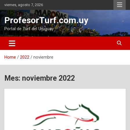
Skip
viernes, agosto 7, 2026
to
content
ProfesorTurf.com.uy
Portal de Turf del Uruguay
Home
2022
noviembre
Mes:
noviembre 2022