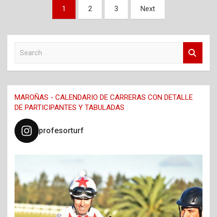
Navegación
1
2
3
Next
de
entradas
S
e
a
r
c
MAROÑAS - CALENDARIO DE CARRERAS CON DETALLE
h
DE PARTICIPANTES Y TABULADAS
profesorturf