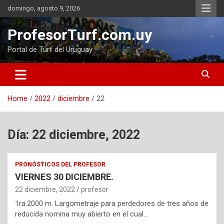
Skip
domingo, agosto 9, 2026
to
content
ProfesorTurf.com.uy
Portal de Turf del Uruguay
Home
2022
diciembre
22
Día:
22 diciembre, 2022
PRONÓSTICOS DEL PROFESOR
VIERNES 30 DICIEMBRE.
22 diciembre, 2022
profesor
1ra.2000 m. Largometraje para perdedores de tres años de
reducida nomina muy abierto en el cual…