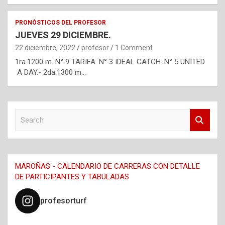
PRONÓSTICOS DEL PROFESOR
JUEVES 29 DICIEMBRE.
22 diciembre, 2022
profesor
1 Comment
1ra.1200 m. N° 9 TARIFA. N° 3 IDEAL CATCH. N° 5 UNITED
A DAY.- 2da.1300 m…
S
e
a
r
c
MAROÑAS - CALENDARIO DE CARRERAS CON DETALLE
h
DE PARTICIPANTES Y TABULADAS
profesorturf