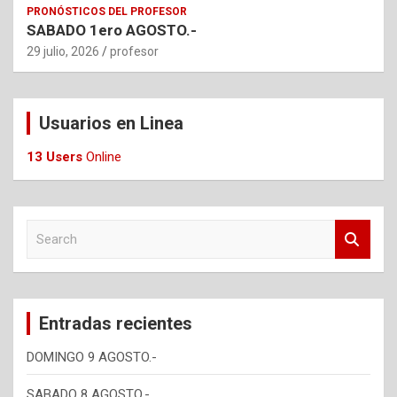
PRONÓSTICOS DEL PROFESOR
SABADO 1ero AGOSTO.-
29 julio, 2026
profesor
Usuarios en Linea
13 Users
Online
S
e
a
r
c
Entradas recientes
h
DOMINGO 9 AGOSTO.-
SABADO 8 AGOSTO.-