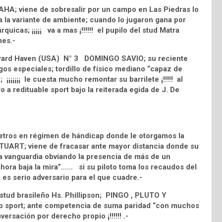
A; viene de sobresalir por un campo en Las Piedras lo
a la variante de ambiente; cuando lo jugaron gana por
icas; ¡¡¡¡¡ va a mas ¡!!!!!! el pupilo del stud Matra
nes.-
ineyard Haven (USA) N° 3 DOMINGO SAVIO; su reciente
os especiales; tordillo de físico mediano “capaz de
¡¡¡¡¡¡ le cuesta mucho remontar su barrilete ¡!!!!! al
 a redituable sport bajo la reiterada egida de J. De
metros en régimen de hándicap donde le otorgamos la
 STUART; viene de fracasar ante mayor distancia donde su
la vanguardia obviando la presencia de más de un
ora baja la mira”…… si su piloto toma los recaudos del
a es serio adversario para el que cuadre.-
 stud brasileño Hs. Phillipson; PINGO , PLUTO Y
sport; ante competencia de suma paridad “con muchos
ersación por derecho propio ¡!!!!!! .-