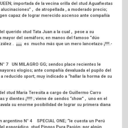
EN; importada de la vecina orilla del stud Aguafiestas
alucinaciones” , de atropellada , a moderado precio;
rigen capaz de lograr merecido ascenso ante compañía
el querido stud Tata Juan a la cual , pese a su
ana mayor del semáforo; en manos del famoso “dúo
lez . ¡¡¡¡¡ es mucho más que un mero lancetazo ¡!!!!.-
al N° 7 UN MILAGRO GG; sendos place recientes le
mayores elogios; ante compañía devaluada el pupilo del
s a reducido sport; muy indicado a “hallar la horma de su
l stud María Teresita a cargo de Guillermo Carro
as y dientes ¡!!!!! ; viene de sendos “show” , uno en el
 avala su enorme posibilidad de lograr su primera diana
gen argentino N° 4 SPECIAL ONE; “le cuesta un Perú
del esporádico stud Pingos Pura Pasión; por algún