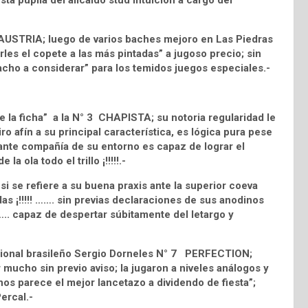
a pupila del alicaído stud Intuición a cargo del
 AUSTRIA; luego de varios baches mejoro en Las Piedras
rles el copete a las más pintadas” a jugoso precio; sin
cho a considerar” para los temidos juegos especiales.-
e la ficha” a la N° 3 CHAPISTA; su notoria regularidad le
o afín a su principal característica, es lógica pura pese
; ante compañía de su entorno es capaz de lograr el
a ola todo el trillo ¡!!!!!.-
 se refiere a su buena praxis ante la superior coeva
as ¡!!!!! ……. sin previas declaraciones de sus anodinos
….. capaz de despertar súbitamente del letargo y
fesional brasileño Sergio Dorneles N° 7 PERFECTION;
mucho sin previo aviso; la jugaron a niveles análogos y
nos parece el mejor lancetazo a dividendo de fiesta”;
ercal.-