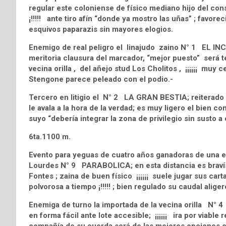
regular este coloniense de físico mediano hijo del cons
¡!!!!! ante tiro afín “donde ya mostro las uñas” ; favore
esquivos paparazis sin mayores elogios.
Enemigo de real peligro el linajudo zaino N° 1 EL I
meritoria clausura del marcador, “mejor puesto” será t
vecina orilla , del añejo stud Los Cholitos , ¡¡¡¡¡¡ muy 
Stengone parece peleado con el podio.-
Tercero en litigio el N° 2 LA GRAN BESTIA; reiterado 
le avala a la hora de la verdad; es muy ligero el bien 
suyo “debería integrar la zona de privilegio sin susto a
6ta.1100 m.
Evento para yeguas de cuatro años ganadoras de una en
Lourdes N° 9 PARABOLICA; en esta distancia es bravísi
Fontes ; zaina de buen físico ¡¡¡¡¡¡ suele jugar sus ca
polvorosa a tiempo ¡!!!!! ; bien regulado su caudal alig
Enemiga de turno la importada de la vecina orilla N° 4
en forma fácil ante lote accesible; ¡¡¡¡¡¡ ira por viable r