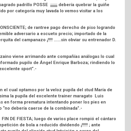
agrado padrillo POSSE ¡¡¡¡¡¡ debería quebrar la guiñe
cido por categoría muy lavada lo vemos visitar a los
NCONSCIENTE; de rantree pago derecho de piso logrando
emible adversario a escueto precio; importado de la
cerquita del campanazo ¡!!!! ……sin obviar su entrenador D.
zaino viene arrimando ante compañías análogas lo cual
conformado pupilo de Ángel Enrique Barboza; rindiendo lo
 excelente sport”.-
 el cual optamos por la veloz pupila del stud María de
ma la pupila del excelente trainer maragato Luis
rtas en forma prematura intentando poner los pies en
ero “no debería caerse de la combinada”.-
 FIN DE FIESTA; luego de varios place rompió el cántaro
epetición de bola a reducido dividendo ¡!!!!! ; ante