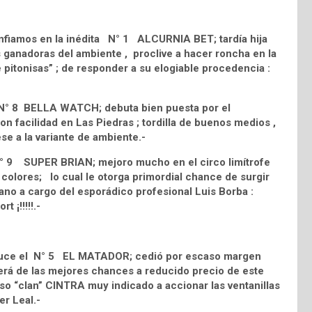
onfiamos en la inédita N° 1 ALCURNIA BET; tardía hija
ganadoras del ambiente , proclive a hacer roncha en la
pitonisas” ; de responder a su elogiable procedencia :
N° 8 BELLA WATCH; debuta bien puesta por el
n facilidad en Las Piedras ; tordilla de buenos medios ,
se a la variante de ambiente.-
 N° 9 SUPER BRIAN; mejoro mucho en el circo limítrofe
 colores; lo cual le otorga primordial chance de surgir
ano a cargo del esporádico profesional Luis Borba :
t ¡!!!!!.-
educe el N° 5 EL MATADOR; cedió por escaso margen
erá de las mejores chances a reducido precio de este
o “clan” CINTRA muy indicado a accionar las ventanillas
er Leal.-