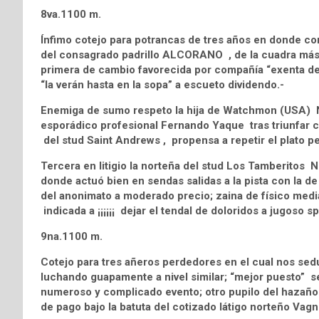
8va.1100 m.
Ínfimo cotejo para potrancas de tres años en donde c
del consagrado padrillo ALCORANO , de la cuadra más 
primera de cambio favorecida por compañía “exenta de 
“la verán hasta en la sopa” a escueto dividendo.-
Enemiga de sumo respeto la hija de Watchmon (USA) 
esporádico profesional Fernando Yaque tras triunfar co
del stud Saint Andrews , propensa a repetir el plato pe
Tercera en litigio la norteña del stud Los Tamberitos
donde actuó bien en sendas salidas a la pista con la de
del anonimato a moderado precio; zaina de físico medi
indicada a ¡¡¡¡¡¡ dejar el tendal de doloridos a jugoso spor
9na.1100 m.
Cotejo para tres añeros perdedores en el cual nos s
luchando guapamente a nivel similar; “mejor puesto” s
numeroso y complicado evento; otro pupilo del hazaños
de pago bajo la batuta del cotizado látigo norteño Vagn