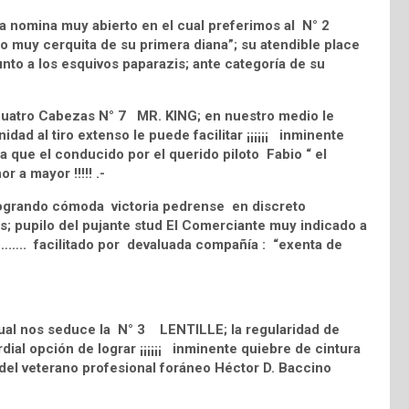
 nomina muy abierto en el cual preferimos al N° 2
muy cerquita de su primera diana”; su atendible place
nto a los esquivos paparazis; ante categoría de su
 Cuatro Cabezas N° 7 MR. KING; en nuestro medio le
ad al tiro extenso le puede facilitar ¡¡¡¡¡¡ inminente
ria que el conducido por el querido piloto Fabio “ el
 a mayor !!!!! .-
 logrando cómoda victoria pedrense en discreto
is; pupilo del pujante stud El Comerciante muy indicado a
!!!…….. facilitado por devaluada compañía : “exenta de
cual nos seduce la N° 3 LENTILLE; la regularidad de
dial opción de lograr ¡¡¡¡¡¡ inminente quiebre de cintura
la del veterano profesional foráneo Héctor D. Baccino