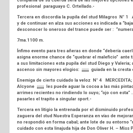
compañía de su cuerda será de las mejores opciones est
profesional paraguayo C. Ortellado.-
Tercera en discordia la pupila del stud Milagros N° 1
y de continuar en alza sus acciones es indicada a “baja
desconocer lo oneroso del trance puede ser : “numera
7ma.1100 m.
Ínfimo evento para tres añeras en donde “debería caerl
asigna enorme chance de “quebrar el maleficio” ante tir
a sus limitaciones esta pupila del stud Diego y Valeria
ascenso sin mayores elogios: ¡¡¡¡¡¡ guiada en la cresta de l
Enemiga de cierto cuidado la veloz N° 4 MERCEDITA; si
Alcyone ¡¡¡¡¡¡ les puede aguar la cocoa a las más pintad
arrimes recientes no rindiendo lo suyo; “ojo con esta” 
pasarles el trapito a singular sport.-
Tercera en litigio la entrenada por el disminuido pro
zaguera del stud Nuestra Esperanza en vías de mejorar 
no respondió en forma cabal; ante lote de su entorno “
cuidado con esta linajuda hija de Don Oliver H. – Miss P