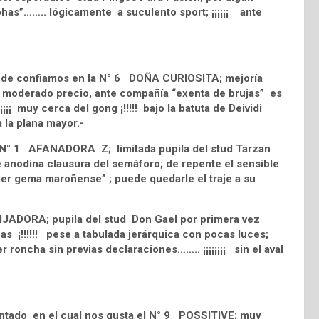
cohas”…….. lógicamente a suculento sport; ¡¡¡¡¡¡ ante
onde confiamos en la N° 6 DOÑA CURIOSITA; mejoría
 a moderado precio, ante compañía “exenta de brujas” es
¡¡¡¡ muy cerca del gong ¡!!!!! bajo la batuta de Deividi
a la plana mayor.-
 la N° 1 AFANADORA Z; limitada pupila del stud Tarzan
e anodina clausura del semáforo; de repente el sensible
imer gema maroñense” ; puede quedarle el traje a su
 FIJADORA; pupila del stud Don Gael por primera vez
ochas ¡!!!!!! pese a tabulada jerárquica con pocas luces;
 roncha sin previas declaraciones…….. ¡¡¡¡¡¡¡¡ sin el aval
ntado en el cual nos gusta el N° 9 POSSITIVE; muy