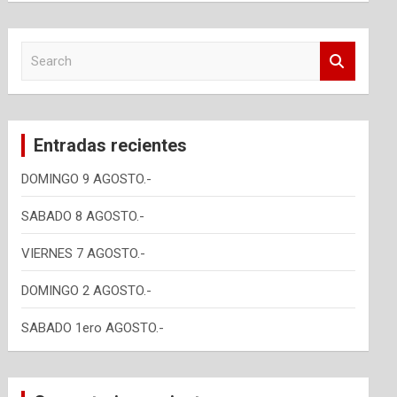
S
e
a
r
c
Entradas recientes
h
DOMINGO 9 AGOSTO.-
SABADO 8 AGOSTO.-
VIERNES 7 AGOSTO.-
DOMINGO 2 AGOSTO.-
SABADO 1ero AGOSTO.-