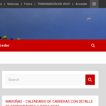
os
Noticias
Fotos
TRANSMISIÓN EN VIVO!
Acceder
ceder
S
e
a
r
c
MAROÑAS - CALENDARIO DE CARRERAS CON DETALLE
h