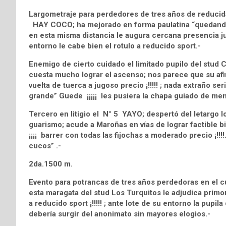
Largometraje para perdedores de tres años de reducida
HAY COCO; ha mejorado en forma paulatina “quedando 
en esta misma distancia le augura cercana presencia ju
entorno le cabe bien el rotulo a reducido sport.-
Enemigo de cierto cuidado el limitado pupilo del stud
cuesta mucho lograr el ascenso; nos parece que su afinid
vuelta de tuerca a jugoso precio ¡!!!!! ; nada extraño se
grande” Guede ¡¡¡¡¡ les pusiera la chapa guiado de menor
Tercero en litigio el N° 5 YAYO; despertó del letargo
guarismo; acude a Maroñas en vías de lograr factible b
¡¡¡¡ barrer con todas las fijochas a moderado precio ¡!
cucos” .-
2da.1500 m.
Evento para potrancas de tres años perdedoras en el 
esta maragata del stud Los Turquitos le adjudica primor
a reducido sport ¡!!!!! ; ante lote de su entorno la pupi
debería surgir del anonimato sin mayores elogios.-