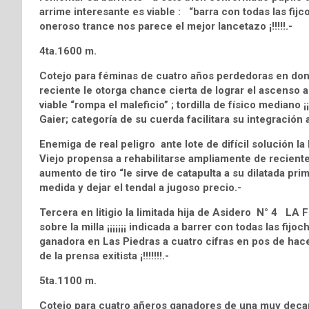
arrime interesante es viable : “barra con todas las fij
oneroso trance nos parece el mejor lancetazo ¡!!!!!.-
4ta.1600 m.
Cotejo para féminas de cuatro años perdedoras en d
reciente le otorga chance cierta de lograr el ascenso
viable “rompa el maleficio” ; tordilla de físico mediano ¡¡
Gaier; categoría de su cuerda facilitara su integración 
Enemiga de real peligro ante lote de difícil solución
Viejo propensa a rehabilitarse ampliamente de recient
aumento de tiro “le sirve de catapulta a su dilatada pr
medida y dejar el tendal a jugoso precio.-
Tercera en litigio la limitada hija de Asidero N° 4 LA
sobre la milla ¡¡¡¡¡¡¡ indicada a barrer con todas las fij
ganadora en Las Piedras a cuatro cifras en pos de hacer
de la prensa exitista ¡!!!!!!!.-
5ta.1100 m.
Cotejo para cuatro añeros ganadores de una muy deca