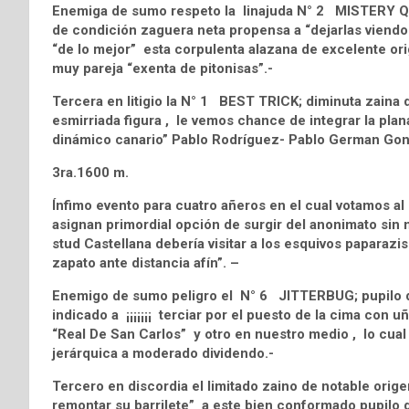
Enemiga de sumo respeto la linajuda N° 2 MISTERY QUE
de condición zaguera neta propensa a “dejarlas viendo 
“de lo mejor” esta corpulenta alazana de excelente o
muy pareja “exenta de pitonisas”.-
Tercera en litigio la N° 1 BEST TRICK; diminuta zaina d
esmirriada figura , le vemos chance de integrar la pl
dinámico canario” Pablo Rodríguez- Pablo German Gonzá
3ra.1600 m.
Ínfimo evento para cuatro añeros en el cual votamos 
asignan primordial opción de surgir del anonimato sin 
stud Castellana debería visitar a los esquivos paparazi
zapato ante distancia afín”. –
Enemigo de sumo peligro el N° 6 JITTERBUG; pupilo de
indicado a ¡¡¡¡¡¡¡ terciar por el puesto de la cima con uñ
“Real De San Carlos” y otro en nuestro medio , lo cual
jerárquica a moderado dividendo.-
Tercero en discordia el limitado zaino de notable ori
remontar su barrilete” a este bien conformado pupilo 