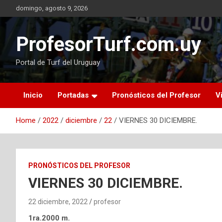
Skip
domingo, agosto 9, 2026
to
content
ProfesorTurf.com.uy
Portal de Turf del Uruguay
Inicio
Portadas
Pronósticos del Profesor
V
Home
2022
diciembre
22
VIERNES 30 DICIEMBRE.
PRONÓSTICOS DEL PROFESOR
VIERNES 30 DICIEMBRE.
22 diciembre, 2022
profesor
1ra.2000 m.