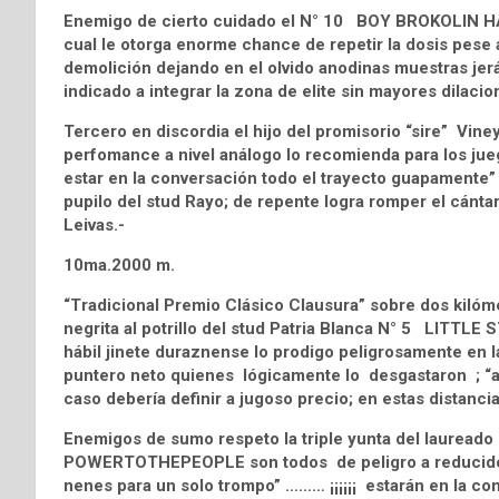
Enemigo de cierto cuidado el N° 10 BOY BROKOLIN HAH
cual le otorga enorme chance de repetir la dosis pese 
demolición dejando en el olvido anodinas muestras jerárqu
indicado a integrar la zona de elite sin mayores dilacio
Tercero en discordia el hijo del promisorio “sire” V
perfomance a nivel análogo lo recomienda para los jueg
estar en la conversación todo el trayecto guapamente” ; ¡
pupilo del stud Rayo; de repente logra romper el cántaro
Leivas.-
10ma.2000 m.
“Tradicional Premio Clásico Clausura” sobre dos kiló
negrita al potrillo del stud Patria Blanca N° 5 LITTLE
hábil jinete duraznense lo prodigo peligrosamente en 
puntero neto quienes lógicamente lo desgastaron ; “ah
caso debería definir a jugoso precio; en estas distanci
Enemigos de sumo respeto la triple yunta del laureado
POWERTOTHEPEOPLE son todos de peligro a reducido 
nenes para un solo trompo” ……… ¡¡¡¡¡¡ estarán en la conv