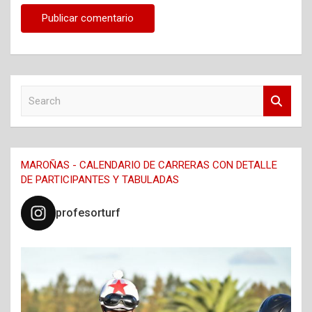
S
e
a
r
c
MAROÑAS - CALENDARIO DE CARRERAS CON DETALLE
h
DE PARTICIPANTES Y TABULADAS
profesorturf