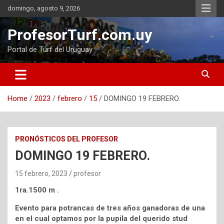
Skip
domingo, agosto 9, 2026
to
content
ProfesorTurf.com.uy
Portal de Turf del Uruguay
Home
2023
febrero
15
DOMINGO 19 FEBRERO.
PRONÓSTICOS DEL PROFESOR
DOMINGO 19 FEBRERO.
15 febrero, 2023
profesor
1ra.1500 m .
Evento para potrancas de tres años ganadoras de una
en el cual optamos por la pupila del querido stud