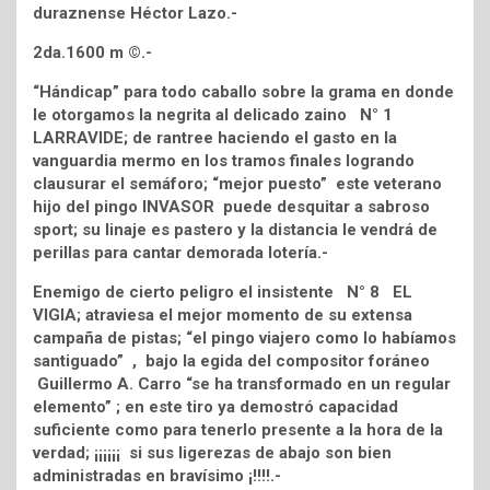
duraznense Héctor Lazo.-
2da.1600 m ©.-
“Hándicap” para todo caballo sobre la grama en donde
le otorgamos la negrita al delicado zaino N° 1
LARRAVIDE; de rantree haciendo el gasto en la
vanguardia mermo en los tramos finales logrando
clausurar el semáforo; “mejor puesto” este veterano
hijo del pingo INVASOR puede desquitar a sabroso
sport; su linaje es pastero y la distancia le vendrá de
perillas para cantar demorada lotería.-
Enemigo de cierto peligro el insistente N° 8 EL
VIGIA; atraviesa el mejor momento de su extensa
campaña de pistas; “el pingo viajero como lo habíamos
santiguado” , bajo la egida del compositor foráneo
Guillermo A. Carro “se ha transformado en un regular
elemento” ; en este tiro ya demostró capacidad
suficiente como para tenerlo presente a la hora de la
verdad; ¡¡¡¡¡¡ si sus ligerezas de abajo son bien
administradas en bravísimo ¡!!!!.-