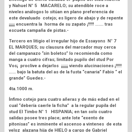
y Nahuel N° 5 MACARELO; su atendible roce a
niveles análogos lo sitúan en plano preferencia de
este devaluado cotejo; es ligero de abajo y de repente
¡¡¡¡¡ encuentra la horma de su zapato ¡!!!!! ……. tras
escueta campaña de pistas.-
Tercero en litigio el irregular hijo de Essayons N° 7
EL MARQUES; su clausura del marcador muy cerca
del campanazo “sin boletos” lo recomienda como
manga a cuatro cifras; limitado pupilo del stud Por
Vos¡ proclive a dejarlos ¡¡¡¡¡¡ viendo alucinaciones ¡!!!!!
…… bajo la batuta del as de la fusta “canaria” Fabio “ el
grande” Guedes.-
4ta.1000 m.
Ínfimo cotejo para cuatro añeras y de más edad en el
cual “debería caerle la ficha” a la regular pupila del
stud El Timbo N° 1 HISPANIA; en tan solo cuatro
salidas posee tres place; ante lote “exento de
pitonisas” es inminente el ascenso a vintenes de esta
veloz alazana hija de HIELO a cargo de Gabriel