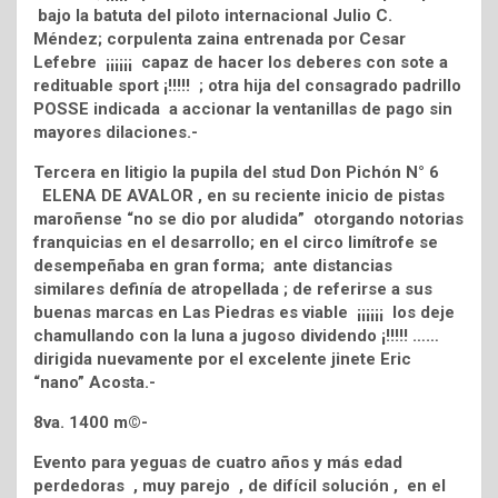
bajo la batuta del piloto internacional Julio C.
Méndez; corpulenta zaina entrenada por Cesar
Lefebre ¡¡¡¡¡¡ capaz de hacer los deberes con sote a
redituable sport ¡!!!!! ; otra hija del consagrado padrillo
POSSE indicada a accionar la ventanillas de pago sin
mayores dilaciones.-
Tercera en litigio la pupila del stud Don Pichón N° 6
ELENA DE AVALOR , en su reciente inicio de pistas
maroñense “no se dio por aludida” otorgando notorias
franquicias en el desarrollo; en el circo limítrofe se
desempeñaba en gran forma; ante distancias
similares definía de atropellada ; de referirse a sus
buenas marcas en Las Piedras es viable ¡¡¡¡¡¡ los deje
chamullando con la luna a jugoso dividendo ¡!!!!! ……
dirigida nuevamente por el excelente jinete Eric
“nano” Acosta.-
8va. 1400 m©-
Evento para yeguas de cuatro años y más edad
perdedoras , muy parejo , de difícil solución , en el