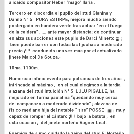
alicaído compositor Heber “mago” Ilaria .
Tercero en discordia el pupilo del stud Gianina y
Danilo N° 5 PURA ESTIRPE, mejoro mucho siendo
postergado en bandera verde tras actuar “en el fuego
de la caldera” …… ante mayor distancia; de continuar
en alza sus acciones este pupilo de Darci Minetto ¡¡¡¡¡
bien puede barrer con todas las fijochas a moderado
precio ¡!!!! conducido una vez más por el actualizado
jinete Maicol De Souza.-
10ma. 1100m.
Numeroso ínfimo evento para potrancas de tres años ,
intrincado al máximo , en el cual elegimos a la tardía
alazana del stud Intuición N° 5 LULU PIGALLE, ha
mejorado en forma paulatina “quedando muy cerca
del campanazo a moderado dividendo” ; alazana de
físico mediano hija del notable “ sire” POSSE ¡¡¡¡¡¡ muy
capaz de romper el cántaro ¡!!!! bajo la batuta , en
esta ocasión , del jinete norteño Vagner Leal .
Enemiga de sumo cuidado la zaina del stud El Norteño