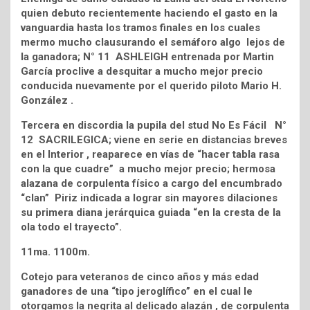
quien debuto recientemente haciendo el gasto en la
vanguardia hasta los tramos finales en los cuales
mermo mucho clausurando el semáforo algo lejos de
la ganadora; N° 11 ASHLEIGH entrenada por Martin
García proclive a desquitar a mucho mejor precio
conducida nuevamente por el querido piloto Mario H.
González .
Tercera en discordia la pupila del stud No Es Fácil N°
12 SACRILEGICA; viene en serie en distancias breves
en el Interior , reaparece en vías de “hacer tabla rasa
con la que cuadre” a mucho mejor precio; hermosa
alazana de corpulenta físico a cargo del encumbrado
“clan” Piriz indicada a lograr sin mayores dilaciones
su primera diana jerárquica guiada “en la cresta de la
ola todo el trayecto”.
11ma. 1100m.
Cotejo para veteranos de cinco años y más edad
ganadores de una “tipo jeroglífico” en el cual le
otorgamos la negrita al delicado alazán , de corpulenta