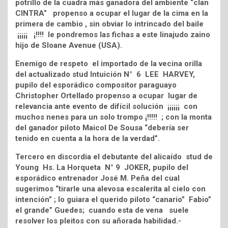
potrillo de la cuadra más ganadora del ambiente “clan
CINTRA” propenso a ocupar el lugar de la cima en la
primera de cambio , sin obviar lo intrincado del baile
¡¡¡¡¡ ¡!!!! le pondremos las fichas a este linajudo zaino
hijo de Sloane Avenue (USA).
Enemigo de respeto el importado de la vecina orilla
del actualizado stud Intuición N° 6 LEE HARVEY,
pupilo del esporádico compositor paraguayo
Christopher Ortellado propenso a ocupar lugar de
relevancia ante evento de difícil solución ¡¡¡¡¡¡ con
muchos nenes para un solo trompo ¡!!!!! ; con la monta
del ganador piloto Maicol De Sousa “debería ser
tenido en cuenta a la hora de la verdad”.
Tercero en discordia el debutante del alicaído stud de
Young Hs. La Horqueta N° 9 JOKER, pupilo del
esporádico entrenador José M. Peña del cual
sugerimos “tirarle una alevosa escalerita al cielo con
intención” ; lo guiara el querido piloto “canario” Fabio”
el grande” Guedes; cuando esta de vena suele
resolver los pleitos con su añorada habilidad.-