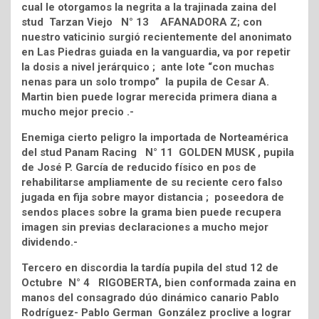
cual le otorgamos la negrita a la trajinada zaina del
stud Tarzan Viejo N° 13 AFANADORA Z; con
nuestro vaticinio surgió recientemente del anonimato
en Las Piedras guiada en la vanguardia, va por repetir
la dosis a nivel jerárquico ; ante lote “con muchas
nenas para un solo trompo” la pupila de Cesar A.
Martin bien puede lograr merecida primera diana a
mucho mejor precio .-
Enemiga cierto peligro la importada de Norteamérica
del stud Panam Racing N° 11 GOLDEN MUSK , pupila
de José P. García de reducido físico en pos de
rehabilitarse ampliamente de su reciente cero falso
jugada en fija sobre mayor distancia ; poseedora de
sendos places sobre la grama bien puede recupera
imagen sin previas declaraciones a mucho mejor
dividendo.-
Tercero en discordia la tardía pupila del stud 12 de
Octubre N° 4 RIGOBERTA, bien conformada zaina en
manos del consagrado dúo dinámico canario Pablo
Rodríguez- Pablo German González proclive a lograr