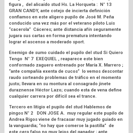
figura , del alicaído stud Hs. La Horqueta : N° 13
GRAN CANDY, ante cotejo de incierta definición
confiamos en este aligero pupilo de José M. Peña
conducido una vez más por el veterano piloto Luis
“cacerola” Cáceres; ante distancia afín seguramente
jugara sus cartas en forma prematura intentando
lograr el ascenso a moderado sport.
Enemigo de sumo cuidado el pupilo del stud Si Quiero
Tengo N° 7 EXEQUIEL , reaparece este bien
conformado zaguero entrenado por María X. Marrero ;
“ante compañía exenta de cucos” lo vemos descontar
raudo sorteando problemas de tráfico en el momento
justo; llevara en su montura al consagrado jinete
duraznense Héctor Lazo; cuando esta de vena define
cualquier carrera por difícil sea el trance.
Tercero en litigio el pupilo del stud Hablemos de
pingos N° 2 DON JOSE A. muy regular este pupilo de
Andrea Rigos viene de fracasar muy jugado guiado en
la vanguardia; “no hay que comerse la pastilla” de
este cero falso no muy lejos del ganador ; ante