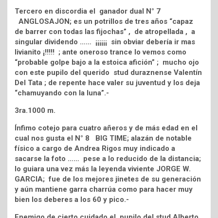
Tercero en discordia el ganador dual N° 7
ANGLOSAJON; es un potrillos de tres años “capaz
de barrer con todas las fijochas” , de atropellada , a
singular dividendo …… ¡¡¡¡¡¡ sin obviar debería ir mas
livianito ¡!!!!! ; ante oneroso trance lo vemos como
“probable golpe bajo a la estoica afición” ; mucho ojo
con este pupilo del querido stud duraznense Valentín
Del Tata ; de repente hace valer su juventud y los deja
“chamuyando con la luna”.-
3ra.1000 m.
Ínfimo cotejo para cuatro añeros y de más edad en el
cual nos gusta el N° 8 BIG TIME; alazán de notable
físico a cargo de Andrea Rigos muy indicado a
sacarse la foto …… pese a lo reducido de la distancia;
lo guiara una vez más la leyenda viviente JORGE W.
GARCIA; fue de los mejores jinetes de su generación
y aún mantiene garra charrúa como para hacer muy
bien los deberes a los 60 y pico.-
Enemigo de cierto cuidado el pupilo del stud Alberto