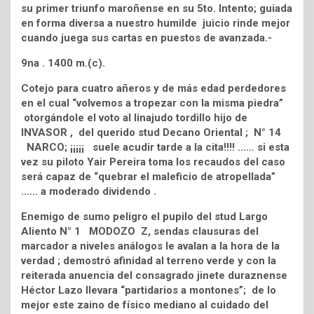
su primer triunfo maroñense en su 5to. Intento; guiada
en forma diversa a nuestro humilde juicio rinde mejor
cuando juega sus cartas en puestos de avanzada.-
9na . 1400 m.(c).
Cotejo para cuatro añeros y de más edad perdedores
en el cual “volvemos a tropezar con la misma piedra”
otorgándole el voto al linajudo tordillo hijo de
INVASOR , del querido stud Decano Oriental ; N° 14
NARCO; ¡¡¡¡¡ suele acudir tarde a la cita!!!! …… si esta
vez su piloto Yair Pereira toma los recaudos del caso
será capaz de “quebrar el maleficio de atropellada”
…… a moderado dividendo .
Enemigo de sumo peligro el pupilo del stud Largo
Aliento N° 1 MODOZO Z, sendas clausuras del
marcador a niveles análogos le avalan a la hora de la
verdad ; demostró afinidad al terreno verde y con la
reiterada anuencia del consagrado jinete duraznense
Héctor Lazo llevara “partidarios a montones”; de lo
mejor este zaino de físico mediano al cuidado del