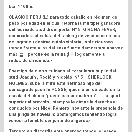
6ta. 1100m.
CLASICO PERU (L) para todo caballo en régimen de
peso por edad en el cual retorna la múltiple ganadora
del laureado stud Uruimporta N° 8 GIRONA FEVER,
dominadora absoluta del ranking de velocidad en pos
de lograr su décimo quinta victoria ; ante riguroso
trance frente a los del sexo fuerte demostrara una vez
más ¡¡¡¡¡ porque es la reina ¡!!!! logicamente a
reducido dividendo.-
Enemigo de cierto cuidado el corpulento pupilo del
stud Joaquín , Roció y Nicolás N° 5 SHERLOCK
HOLMES, sube la mira este hermoso hijo del
consagrado padrillo POSSE, quien bien ubicado en la
escala del plomo “puede cantar cuaterno” …… a sport
superior al previsto ; siempre le dimos la derecha al
conducido por Nicol Romero ,hoy ante la presencia de
una pinga de novela lo postergamos temiendo logra
vencer a temible conjunto de alígeros.-
Tercero en discordia ante oneroso trance el osado