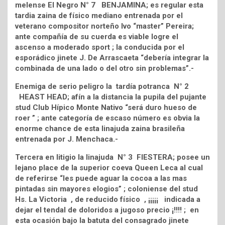
melense El Negro N° 7 BENJAMINA; es regular esta
tardia zaina de físico mediano entrenada por el
veterano compositor norteño Ivo “master” Pereira;
ante compañía de su cuerda es viable logre el
ascenso a moderado sport ; la conducida por el
esporádico jinete J. De Arrascaeta “debería integrar la
combinada de una lado o del otro sin problemas”.-
Enemiga de serio peligro la tardía potranca N° 2
HEAST HEAD; afín a la distancia la pupila del pujante
stud Club Hípico Monte Nativo “será duro hueso de
roer ” ; ante categoría de escaso número es obvia la
enorme chance de esta linajuda zaina brasileña
entrenada por J. Menchaca.-
Tercera en litigio la linajuda N° 3 FIESTERA; posee un
lejano place de la superior coeva Queen Leca al cual
de referirse “les puede aguar la cocoa a las mas
pintadas sin mayores elogios” ; coloniense del stud
Hs. La Victoria , de reducido físico , ¡¡¡¡¡ indicada a
dejar el tendal de doloridos a jugoso precio ¡!!!! ; en
esta ocasión bajo la batuta del consagrado jinete