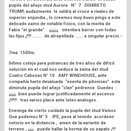
pupilo del añejo stud Aurora N° 7 DISKRETO
TRUMP, audazmente le saldrá al cruce a rivales de
superior enjundia , lo creemos muy buen pingo a este
delicado zaino de notable físico, con la monta de
Fabio “el grande” : ¡¡¡¡¡¡¿ intentara barrer con todas
las fijas ¡!!!! …….. de atropellada ……. a singular precio.-
7ma. 1500m.
Ínfimo cotejo para potrancas de tres años de difícil
solución en el cual nos seduce la zaina del stud
Cuatro Cabezas N° 10 AMY WINEHOUSE, ante
compañía harto devaluada “exenta de pitonisas” esta
diminuta pupila del añejo “clan” pedrense Guedes :
¡¡¡¡¡¡ bien puede lograr justificadamente el ascenso
¡!!!!!! tras varios place ante lotes análogos .
Enemiga de cierto cuidado la pupila del stud Vamos
Que podemos N° 5 IPE, pese al temido acordeón
notorio en la distancia , amen de la variante de
terreno , ¡¡¡¡¡ puede hallar la horma de su zapato ¡!!!