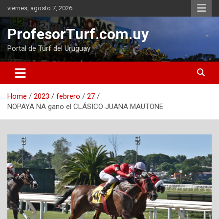
Skip
viernes, agosto 7, 2026
to
content
ProfesorTurf.com.uy
Portal de Turf del Uruguay
Home
2023
febrero
27
NOPAYA NA gano el CLÁSICO JUANA MAUTONE