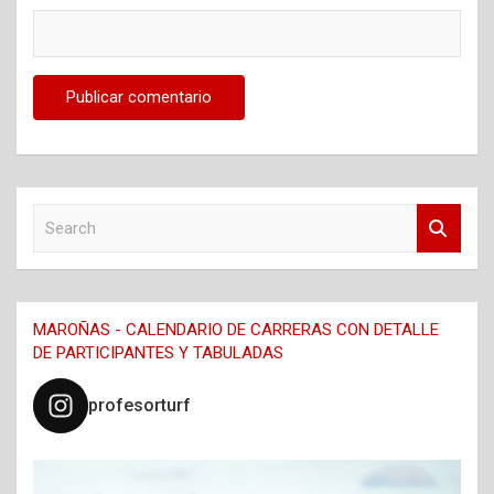
S
e
a
r
c
MAROÑAS - CALENDARIO DE CARRERAS CON DETALLE
h
DE PARTICIPANTES Y TABULADAS
profesorturf