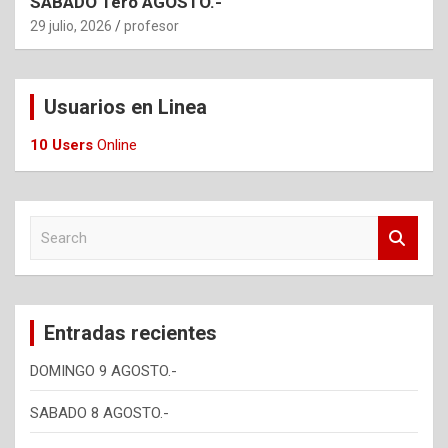
SABADO 1ero AGOSTO.-
29 julio, 2026
profesor
Usuarios en Linea
10 Users
Online
S
e
a
r
c
Entradas recientes
h
DOMINGO 9 AGOSTO.-
SABADO 8 AGOSTO.-