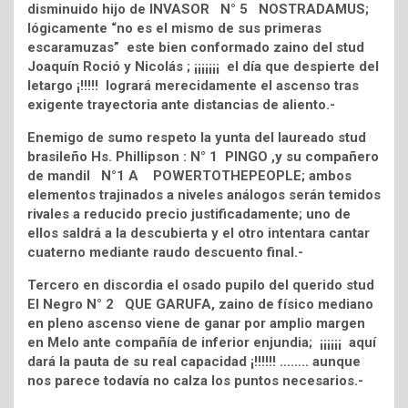
disminuido hijo de INVASOR N° 5 NOSTRADAMUS;
lógicamente “no es el mismo de sus primeras
escaramuzas” este bien conformado zaino del stud
Joaquín Roció y Nicolás ; ¡¡¡¡¡¡¡ el día que despierte del
letargo ¡!!!!! logrará merecidamente el ascenso tras
exigente trayectoria ante distancias de aliento.-
Enemigo de sumo respeto la yunta del laureado stud
brasileño Hs. Phillipson : N° 1 PINGO ,y su compañero
de mandil N°1 A POWERTOTHEPEOPLE; ambos
elementos trajinados a niveles análogos serán temidos
rivales a reducido precio justificadamente; uno de
ellos saldrá a la descubierta y el otro intentara cantar
cuaterno mediante raudo descuento final.-
Tercero en discordia el osado pupilo del querido stud
El Negro N° 2 QUE GARUFA, zaino de físico mediano
en pleno ascenso viene de ganar por amplio margen
en Melo ante compañía de inferior enjundia; ¡¡¡¡¡¡ aquí
dará la pauta de su real capacidad ¡!!!!!! …….. aunque
nos parece todavía no calza los puntos necesarios.-