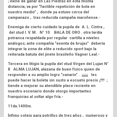
; viene de ganar en Las Piedras en esta misma
distancia; va por “factible repetición de bola en
nuestro medio” , donde ya estuvo cerca del
campanazo , tras reducida campaña maroñense.-
Enemiga de cierto cuidado la pupila de A. L. Cintra ,
del stud I. V. M. N° 10 BALA DE ORO . otra tardía
potranca respaldada por regular cartilla a niveles
análogos; ante compañía “exenta de brujas” debería
integrar la zona de elite a reducido sport bajo la
reiterada batuta del jinete brasileño Vagner Leal.-
Tercera en litigio la pupila del stud Virgen del Lujan N°
8 ALMA LUJAN, alazana de buen físico quien de
responder a su amplio logro “canario” . ¡¡¡¡¡¡ les
puede hacer la boleta sin susto a escueto precio ¡!!!! ;
tiende a mejorar su atendible place reciente en
nuestro escenario donde otorgo importantes
franquicias al soltar algo fría.-
11da.1400m.
Ínfimo cotejo para potrillos de tres años , numeroso y