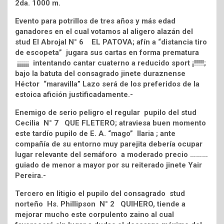
2da. 1000 m.
Evento para potrillos de tres años y más edad
ganadores en el cual votamos al aligero alazán del
stud El Abrojal N° 6 EL PATOVA; afín a “distancia tiro
de escopeta” jugara sus cartas en forma prematura
¡¡¡¡¡¡ intentando cantar cuaterno a reducido sport ¡!!!!!;
bajo la batuta del consagrado jinete duraznense
Héctor “maravilla” Lazo será de los preferidos de la
estoica afición justificadamente.-
Enemigo de serio peligro el regular pupilo del stud
Cecilia N° 7 QUE FLETERO; atraviesa buen momento
este tardío pupilo de E. A. “mago” Ilaria ; ante
compañía de su entorno muy parejita debería ocupar
lugar relevante del semáforo a moderado precio ………
guiado de menor a mayor por su reiterado jinete Yair
Pereira.-
Tercero en litigio el pupilo del consagrado stud
norteño Hs. Phillipson N° 2 QUIHERO, tiende a
mejorar mucho este corpulento zaino al cual