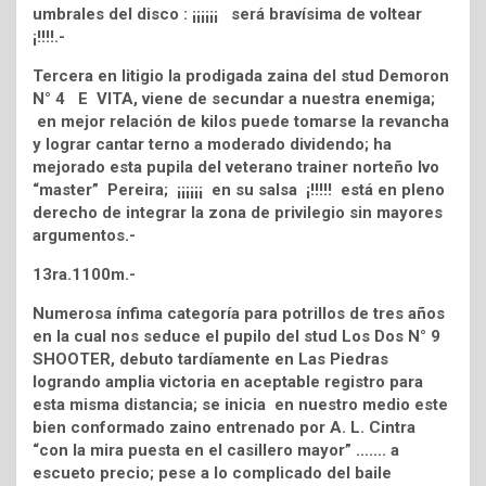
umbrales del disco : ¡¡¡¡¡¡ será bravísima de voltear
¡!!!!.-
Tercera en litigio la prodigada zaina del stud Demoron
N° 4 E VITA, viene de secundar a nuestra enemiga;
en mejor relación de kilos puede tomarse la revancha
y lograr cantar terno a moderado dividendo; ha
mejorado esta pupila del veterano trainer norteño Ivo
“master” Pereira; ¡¡¡¡¡¡ en su salsa ¡!!!!! está en pleno
derecho de integrar la zona de privilegio sin mayores
argumentos.-
13ra.1100m.-
Numerosa ínfima categoría para potrillos de tres años
en la cual nos seduce el pupilo del stud Los Dos N° 9
SHOOTER, debuto tardíamente en Las Piedras
logrando amplia victoria en aceptable registro para
esta misma distancia; se inicia en nuestro medio este
bien conformado zaino entrenado por A. L. Cintra
“con la mira puesta en el casillero mayor” ……. a
escueto precio; pese a lo complicado del baile