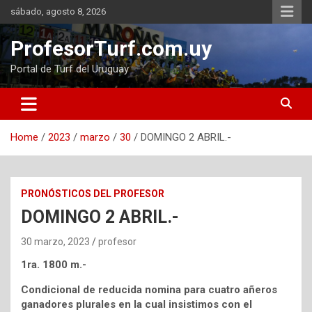
Skip
sábado, agosto 8, 2026
to
content
ProfesorTurf.com.uy
Portal de Turf del Uruguay
Home
2023
marzo
30
DOMINGO 2 ABRIL.-
PRONÓSTICOS DEL PROFESOR
DOMINGO 2 ABRIL.-
30 marzo, 2023
profesor
1ra. 1800 m.-
Condicional de reducida nomina para cuatro añeros
ganadores plurales en la cual insistimos con el