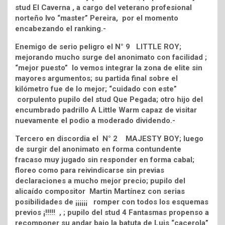
stud El Caverna , a cargo del veterano profesional
norteño Ivo “master” Pereira, por el momento
encabezando el ranking.-
Enemigo de serio peligro el N° 9 LITTLE ROY;
mejorando mucho surge del anonimato con facilidad ;
“mejor puesto” lo vemos integrar la zona de elite sin
mayores argumentos; su partida final sobre el
kilómetro fue de lo mejor; “cuidado con este”
corpulento pupilo del stud Que Pegada; otro hijo del
encumbrado padrillo A Little Warm capaz de visitar
nuevamente el podio a moderado dividendo.-
Tercero en discordia el N° 2 MAJESTY BOY; luego
de surgir del anonimato en forma contundente
fracaso muy jugado sin responder en forma cabal;
floreo como para reivindicarse sin previas
declaraciones a mucho mejor precio; pupilo del
alicaído compositor Martin Martínez con serias
posibilidades de ¡¡¡¡¡¡ romper con todos los esquemas
previos ¡!!!!! , ; pupilo del stud 4 Fantasmas propenso a
recomponer su andar bajo la batuta de Luis “cacerola”