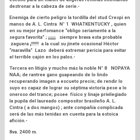
destronar a la cabeza de serie.-
Enemiga de cierto peligro la tordilla del stud Crespi en
manos de A. L. Cintra N° 1 WHATKENTUCKY , quien
en su mejor perfomance “obligo seriamente a la
segura favorita” ; ¡¡¡¡¡¡ siempre brava esta probable
zaguera ¡!!!!!! a la cual su jinete ocasional Héctor
“maravilla” Lazo deberá extremar pericia para evitar
el terrible cajón en los palos.-
Tercera en litigio y mucho más la noble N° 8 NOPAYA
NAA; de rantree gano guapeando de lo lindo
recuperando imagen a escueto precio; de rendir lo
suyo es capaz de lograr su séptima victoria pese a lo
oneroso del trance; posee físico y linaje privilegiado
la pupila del laureado compositor brasileño A. L.
Cintra ( a dos mangos) ; ante compañía complicada
será de las más tenidas en cuenta para la estoica
afición.-
8va. 2400 m.