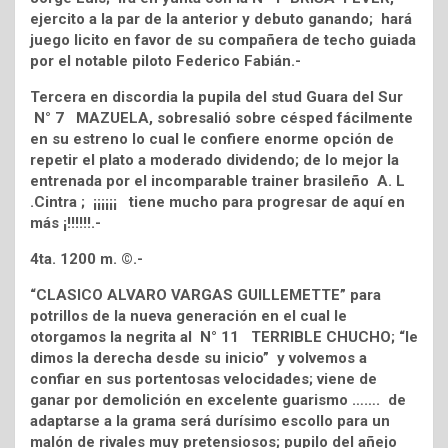
ejercito a la par de la anterior y debuto ganando; hará
juego licito en favor de su compañera de techo guiada
por el notable piloto Federico Fabián.-
Tercera en discordia la pupila del stud Guara del Sur
N° 7 MAZUELA, sobresalió sobre césped fácilmente
en su estreno lo cual le confiere enorme opción de
repetir el plato a moderado dividendo; de lo mejor la
entrenada por el incomparable trainer brasileño A. L
.Cintra ; ¡¡¡¡¡¡ tiene mucho para progresar de aquí en
más ¡!!!!!!.-
4ta. 1200 m. ©.-
“CLASICO ALVARO VARGAS GUILLEMETTE” para
potrillos de la nueva generación en el cual le
otorgamos la negrita al N° 11 TERRIBLE CHUCHO; “le
dimos la derecha desde su inicio” y volvemos a
confiar en sus portentosas velocidades; viene de
ganar por demolición en excelente guarismo ……. de
adaptarse a la grama será durísimo escollo para un
malón de rivales muy pretensiosos; pupilo del añejo