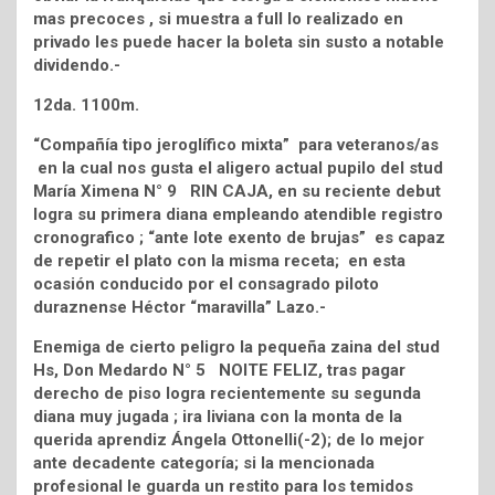
mas precoces , si muestra a full lo realizado en
privado les puede hacer la boleta sin susto a notable
dividendo.-
12da. 1100m.
“Compañía tipo jeroglífico mixta” para veteranos/as
en la cual nos gusta el aligero actual pupilo del stud
María Ximena N° 9 RIN CAJA, en su reciente debut
logra su primera diana empleando atendible registro
cronografico ; “ante lote exento de brujas” es capaz
de repetir el plato con la misma receta; en esta
ocasión conducido por el consagrado piloto
duraznense Héctor “maravilla” Lazo.-
Enemiga de cierto peligro la pequeña zaina del stud
Hs, Don Medardo N° 5 NOITE FELIZ, tras pagar
derecho de piso logra recientemente su segunda
diana muy jugada ; ira liviana con la monta de la
querida aprendiz Ángela Ottonelli(-2); de lo mejor
ante decadente categoría; si la mencionada
profesional le guarda un restito para los temidos