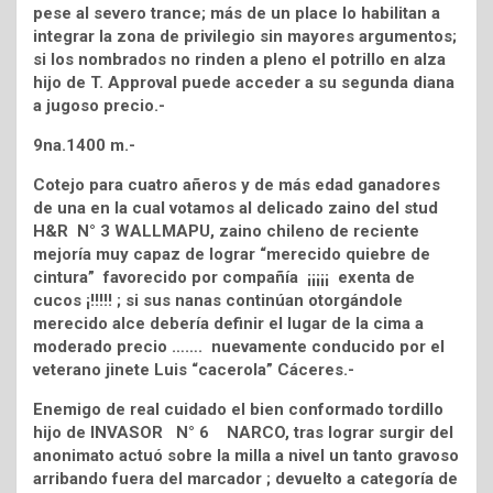
pese al severo trance; más de un place lo habilitan a
integrar la zona de privilegio sin mayores argumentos;
si los nombrados no rinden a pleno el potrillo en alza
hijo de T. Approval puede acceder a su segunda diana
a jugoso precio.-
9na.1400 m.-
Cotejo para cuatro añeros y de más edad ganadores
de una en la cual votamos al delicado zaino del stud
H&R N° 3 WALLMAPU, zaino chileno de reciente
mejoría muy capaz de lograr “merecido quiebre de
cintura” favorecido por compañía ¡¡¡¡¡ exenta de
cucos ¡!!!!! ; si sus nanas continúan otorgándole
merecido alce debería definir el lugar de la cima a
moderado precio ……. nuevamente conducido por el
veterano jinete Luis “cacerola” Cáceres.-
Enemigo de real cuidado el bien conformado tordillo
hijo de INVASOR N° 6 NARCO, tras lograr surgir del
anonimato actuó sobre la milla a nivel un tanto gravoso
arribando fuera del marcador ; devuelto a categoría de