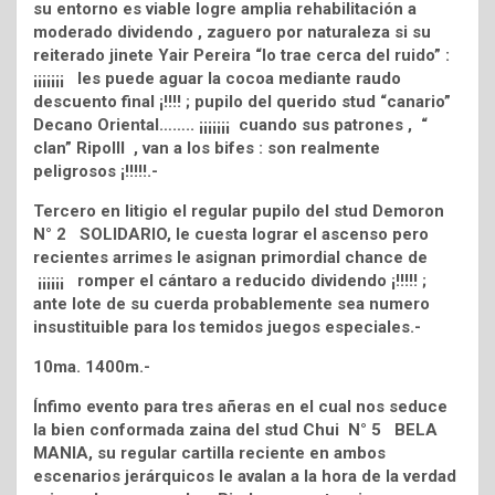
su entorno es viable logre amplia rehabilitación a
moderado dividendo , zaguero por naturaleza si su
reiterado jinete Yair Pereira “lo trae cerca del ruido” :
¡¡¡¡¡¡¡ les puede aguar la cocoa mediante raudo
descuento final ¡!!!! ; pupilo del querido stud “canario”
Decano Oriental…….. ¡¡¡¡¡¡¡ cuando sus patrones , “
clan” Ripolll , van a los bifes : son realmente
peligrosos ¡!!!!!.-
Tercero en litigio el regular pupilo del stud Demoron
N° 2 SOLIDARIO, le cuesta lograr el ascenso pero
recientes arrimes le asignan primordial chance de
¡¡¡¡¡¡ romper el cántaro a reducido dividendo ¡!!!!! ;
ante lote de su cuerda probablemente sea numero
insustituible para los temidos juegos especiales.-
10ma. 1400m.-
Ínfimo evento para tres añeras en el cual nos seduce
la bien conformada zaina del stud Chui N° 5 BELA
MANIA, su regular cartilla reciente en ambos
escenarios jerárquicos le avalan a la hora de la verdad