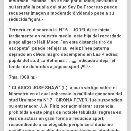
incursión “canaria” no se dio por aludida; devuelta a
su terruño la pupila del stud Soy De Progreso puede
recuperar imagen a moderado dividendo pese a su
reducida figura.-
Tercera en discordia la N° 6 JODELA; se inicia
tardíamente en nuestro medio este hija del recordado
pingo aligero Half Moon; “en esta distancia tiro de
escopeta” puede reflejar su veloz línea paterna
dejando en olvido magro desempeño en Las Piedras;
pupila del stud La Bohemia : ¡¡¡¡¡¡ indicada a dejar el
tendal de doloridos a jugoso sport ¡!!!!!.-
7ma.1000 m.-
“ CLASICO JOSE SHAW” (L) a puro vértigo sobre el
kilómetro en el cual sobresale la múltiple ganadora del
stud Uruimporta N° 7 GIRONA FEVER; fue suspendido
su entrenador J. A. Piriz por administrar sustancia
prohibida a este pinga de notable tabulada; regresa en
vías de actuar en gran forma a reducido sport;
respondiendo a su elogiable periplo será durísimo
escollo para un malón de aligeras féminas intentando