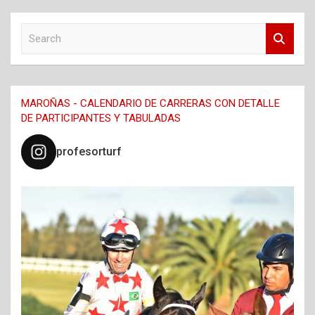
S
e
a
r
c
MAROÑAS - CALENDARIO DE CARRERAS CON DETALLE
h
DE PARTICIPANTES Y TABULADAS
profesorturf