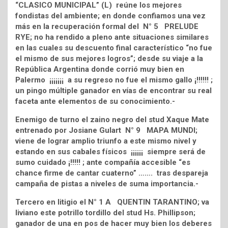
“CLASICO MUNICIPAL” (L) reúne los mejores
fondistas del ambiente; en donde confiamos una vez
más en la recuperación formal del N° 5 PRELUDE
RYE; no ha rendido a pleno ante situaciones similares
en las cuales su descuento final característico “no fue
el mismo de sus mejores logros”; desde su viaje a la
República Argentina donde corrió muy bien en
Palermo ¡¡¡¡¡¡¡ a su regreso no fue el mismo gallo ¡!!!!!! ;
un pingo múltiple ganador en vías de encontrar su real
faceta ante elementos de su conocimiento.-
Enemigo de turno el zaino negro del stud Xaque Mate
entrenado por Josiane Gulart N° 9 MAPA MUNDI;
viene de lograr amplio triunfo a este mismo nivel y
estando en sus cabales físicos ¡¡¡¡¡¡ siempre será de
sumo cuidado ¡!!!!! ; ante compañía accesible “es
chance firme de cantar cuaterno” ……. tras despareja
campaña de pistas a niveles de suma importancia.-
Tercero en litigio el N° 1 A QUENTIN TARANTINO; va
liviano este potrillo tordillo del stud Hs. Phillipson;
ganador de una en pos de hacer muy bien los deberes