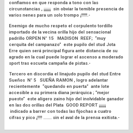
confiamos en que responda a tono con las
circunstancias , ¡¡¡¡¡¡ sin obviar la temible presencia de
varios nenes para un solo trompo ¡!!!!!.-
Enemigo de mucho respeto el corpulento tordillo
importado de la vecina orilla hijo del sensacional
padrillo ORPEN N° 15 MADISON REEF; “muy
cerquita del campanazo” este pupilo del stud Jota
Erre quien será principal figura ante distancia de su
agrado en la cual puede lograr el ascenso a moderado
sport tras escueta campaña de pistas.-
Tercero en discordia el linajudo pupilo del stud Entre
Sueños N° 5 SUEÑA RAMON , logro adelantar
recientemente “quedando en puerta” ante lote
accesible a su primera diana jerárquica ; “mejor
puesto” este aligero zaino hijo del inolvidable ganador
en las dos orillas del Plata GOOD REPORT ¡¡¡¡¡¡
indicado a barrer con todas las fijochas a cuatro
cifras y pico ¡!!!! ……. sin el aval de la prensa exitista.-