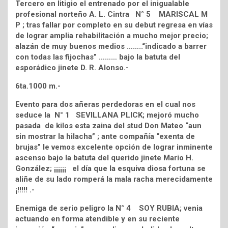
Tercero en litigio el entrenado por el inigualable
profesional norteño A. L. Cintra N° 5 MARISCAL M
P ; tras fallar por completo en su debut regresa en vías
de lograr amplia rehabilitación a mucho mejor precio;
alazán de muy buenos medios ……..“indicado a barrer
con todas las fijochas” ……… bajo la batuta del
esporádico jinete D. R. Alonso.-
6ta.1000 m.-
Evento para dos añeras perdedoras en el cual nos
seduce la N° 1 SEVILLANA PLICK; mejoró mucho
pasada de kilos esta zaina del stud Don Mateo “aun
sin mostrar la hilacha” ; ante compañía “exenta de
brujas” le vemos excelente opción de lograr inminente
ascenso bajo la batuta del querido jinete Mario H.
González; ¡¡¡¡¡¡ el día que la esquiva diosa fortuna se
aliñe de su lado romperá la mala racha merecidamente
¡!!!!! .-
Enemiga de serio peligro la N° 4 SOY RUBIA; venia
actuando en forma atendible y en su reciente