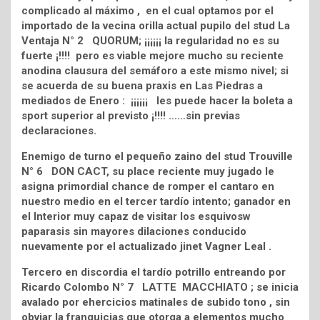
complicado al máximo , en el cual optamos por el
importado de la vecina orilla actual pupilo del stud La
Ventaja N° 2 QUORUM; ¡¡¡¡¡¡ la regularidad no es su
fuerte ¡!!!! pero es viable mejore mucho su reciente
anodina clausura del semáforo a este mismo nivel; si
se acuerda de su buena praxis en Las Piedras a
mediados de Enero : ¡¡¡¡¡¡ les puede hacer la boleta a
sport superior al previsto ¡!!!! ……sin previas
declaraciones.
Enemigo de turno el pequeño zaino del stud Trouville
N° 6 DON CACT, su place reciente muy jugado le
asigna primordial chance de romper el cantaro en
nuestro medio en el tercer tardío intento; ganador en
el Interior muy capaz de visitar los esquivosw
paparasis sin mayores dilaciones conducido
nuevamente por el actualizado jinet Vagner Leal .
Tercero en discordia el tardío potrillo entreando por
Ricardo Colombo N° 7 LATTE MACCHIATO ; se inicia
avalado por ehercicios matinales de subido tono , sin
obviar la franquicias que otorga a elementos mucho