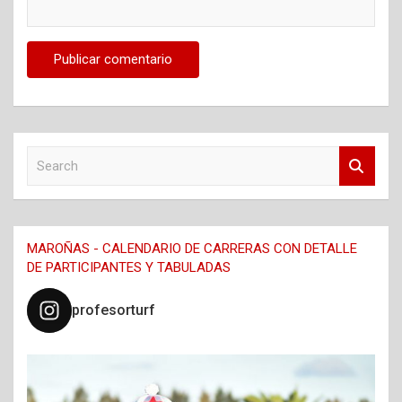
S
e
a
r
c
MAROÑAS - CALENDARIO DE CARRERAS CON DETALLE
h
DE PARTICIPANTES Y TABULADAS
profesorturf