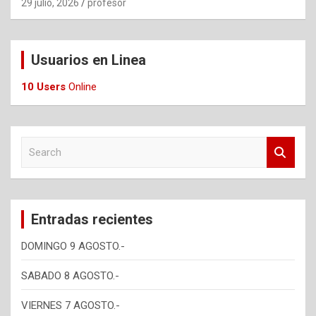
29 julio, 2026
profesor
Usuarios en Linea
10 Users
Online
S
e
a
r
c
Entradas recientes
h
DOMINGO 9 AGOSTO.-
SABADO 8 AGOSTO.-
VIERNES 7 AGOSTO.-