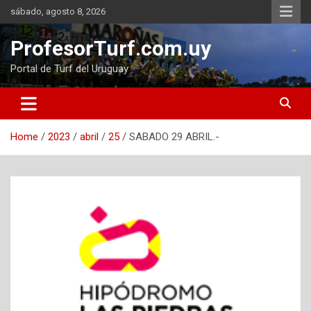
Skip
sábado, agosto 8, 2026
to
content
ProfesorTurf.com.uy
Portal de Turf del Uruguay
Home
2023
abril
25
SABADO 29 ABRIL.-