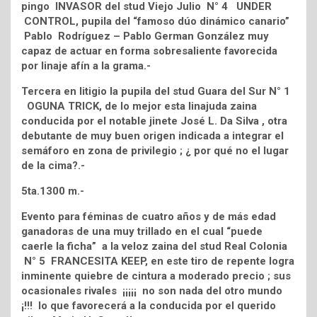
pingo INVASOR del stud Viejo Julio N° 4 UNDER
CONTROL, pupila del “famoso dúo dinámico canario”
Pablo Rodríguez – Pablo German González muy
capaz de actuar en forma sobresaliente favorecida
por linaje afín a la grama.-
Tercera en litigio la pupila del stud Guara del Sur N° 1
OGUNA TRICK, de lo mejor esta linajuda zaina
conducida por el notable jinete José L. Da Silva , otra
debutante de muy buen origen indicada a integrar el
semáforo en zona de privilegio ; ¿ por qué no el lugar
de la cima?.-
5ta.1300 m.-
Evento para féminas de cuatro años y de más edad
ganadoras de una muy trillado en el cual “puede
caerle la ficha” a la veloz zaina del stud Real Colonia
N° 5 FRANCESITA KEEP, en este tiro de repente logra
inminente quiebre de cintura a moderado precio ; sus
ocasionales rivales ¡¡¡¡¡ no son nada del otro mundo
¡!!! lo que favorecerá a la conducida por el querido