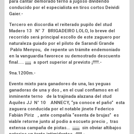
para cantar demorado terno a jugoso dividendo
conducido por el especialista en tiros cortos Deividi
Gaier.-
Tercero en discordia el reiterado pupilo del stud
Madero 13 N° 7 BRIGADEIRO LOLO, lo breve del
recorrido será principal escollo de este zaguero por
naturaleza guiado por el piloto de Sarandí Grande
Pablo Menyou, de repente un trámite endemoniado
en la vanguardia favorece su demostrado descuento
final….. ¡¡¡¡¡ a sport superior al previsto ¡!!!!!.-
9na.1200m.-
Evento mixto para ganadores de una, las yeguas
ganadoras de una y dos , en el cual confiamos en el
inminente terno de la trajinada alazana del stud
Aquiles JJ N° 10 ANNECY, “ya conoce el paño” esta
zaguera conducida por el notable jinete Federico
Fabián Piriz , ante compañía “exenta de brujas” es
viable retorne junto al podio a escueto precio , tras
extensa campaña de pistas… ¡¡¡¡¡¡ sin obviar altibajos