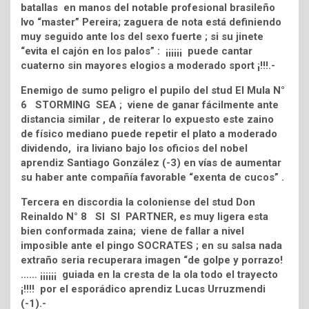
batallas en manos del notable profesional brasileño
Ivo “master” Pereira; zaguera de nota está definiendo
muy seguido ante los del sexo fuerte ; si su jinete
“evita el cajón en los palos” : ¡¡¡¡¡¡ puede cantar
cuaterno sin mayores elogios a moderado sport ¡!!!.-
Enemigo de sumo peligro el pupilo del stud El Mula N°
6 STORMING SEA ; viene de ganar fácilmente ante
distancia similar , de reiterar lo expuesto este zaino
de físico mediano puede repetir el plato a moderado
dividendo, ira liviano bajo los oficios del nobel
aprendiz Santiago González (-3) en vías de aumentar
su haber ante compañía favorable “exenta de cucos” .
Tercera en discordia la coloniense del stud Don
Reinaldo N° 8 SI SI PARTNER, es muy ligera esta
bien conformada zaina; viene de fallar a nivel
imposible ante el pingo SOCRATES ; en su salsa nada
extraño seria recuperara imagen “de golpe y porrazo!
…… ¡¡¡¡¡¡ guiada en la cresta de la ola todo el trayecto
¡!!!! por el esporádico aprendiz Lucas Urruzmendi
(-1).-