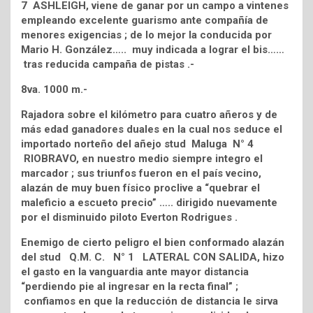
7 ASHLEIGH, viene de ganar por un campo a vintenes
empleando excelente guarismo ante compañía de
menores exigencias ; de lo mejor la conducida por
Mario H. González….. muy indicada a lograr el bis……
tras reducida campaña de pistas .-
8va. 1000 m.-
Rajadora sobre el kilómetro para cuatro añeros y de
más edad ganadores duales en la cual nos seduce el
importado norteño del añejo stud Maluga N° 4
RIOBRAVO, en nuestro medio siempre integro el
marcador ; sus triunfos fueron en el país vecino,
alazán de muy buen físico proclive a “quebrar el
maleficio a escueto precio” ….. dirigido nuevamente
por el disminuido piloto Everton Rodrigues .
Enemigo de cierto peligro el bien conformado alazán
del stud Q.M. C. N° 1 LATERAL CON SALIDA, hizo
el gasto en la vanguardia ante mayor distancia
“perdiendo pie al ingresar en la recta final” ;
confiamos en que la reducción de distancia le sirva