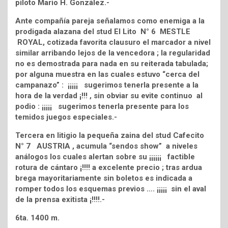
piloto Mario H. González.-
Ante compañía pareja señalamos como enemiga a la
prodigada alazana del stud El Lito N° 6 MESTLE
ROYAL, cotizada favorita clausuro el marcador a nivel
similar arribando lejos de la vencedora ; la regularidad
no es demostrada para nada en su reiterada tabulada;
por alguna muestra en las cuales estuvo “cerca del
campanazo” : ¡¡¡¡¡ sugerimos tenerla presente a la
hora de la verdad ¡!!! , sin obviar su evite continuo al
podio : ¡¡¡¡¡ sugerimos tenerla presente para los
temidos juegos especiales.-
Tercera en litigio la pequeña zaina del stud Cafecito
N° 7 AUSTRIA , acumula “sendos show” a niveles
análogos los cuales alertan sobre su ¡¡¡¡¡¡ factible
rotura de cántaro ¡!!!! a excelente precio ; tras ardua
brega mayoritariamente sin boletos es indicada a
romper todos los esquemas previos …. ¡¡¡¡¡ sin el aval
de la prensa exitista ¡!!!!.-
6ta. 1400 m.