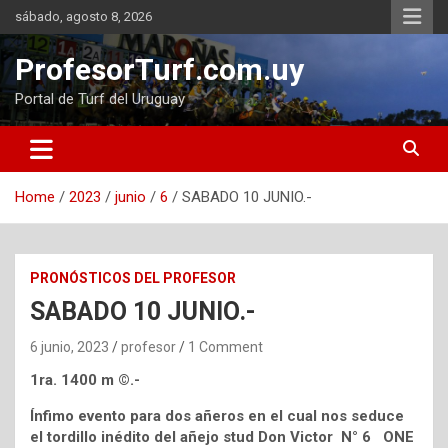
Skip
sábado, agosto 8, 2026
to
content
ProfesorTurf.com.uy
Portal de Turf del Uruguay
Home
2023
junio
6
SABADO 10 JUNIO.-
PRONÓSTICOS DEL PROFESOR
SABADO 10 JUNIO.-
6 junio, 2023
profesor
1 Comment
1ra. 1400 m ©.-
Ínfimo evento para dos añeros en el cual nos seduce
el tordillo inédito del añejo stud Don Victor N° 6 ONE