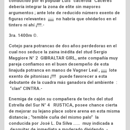
conducido por el popular Luis “cacerola” Cáceres
debería integrar la zona de elite sin mayores
argumentos ; ante lote de reducido número exento de
figuras relevantes ¡¡¡¡¡ no habría que olvidarlos en el
tintero ni ahí ¡!!!!.-
3ra. 1400m ©.
Cotejo para potrancas de dos años perdedoras en el
cual nos seduce la zaina inédita del stud Sergio
Maggiore N° 2 GIBRALTAR GIRL, ante compañía muy
pareja confiamos en el buen desempeño de esta
linajuda potranca en manos de Vagner Leal , ¡¡¡¡¡ lote
exento de pitonisas ¡!!!! puede favorecer a esta
debutante de la cuadra más ganadora del ambiente :
“clan” CINTRA.-
Enemiga de cajón su compañera de techo del stud
Estrella del Sur N° 4 RUSTICA, posee chance cierta
de mejorar su lejano place sobre arena en esta misma
distancia ; “temible cuña del mismo palo” la
conducida por José L. Da Silva …… muy indicada a
desquitar de inmediato a moderado dividendo .-