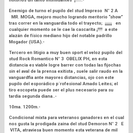
notorios un tanto intimidantes ¡!!!!!.-
Enemigo de turno el pupilo del stud Impreso N° 2 A
MR. MOGA, mejoro mucho logrando meritorio “show”
tras correr en la vanguardia todo el trayecto; ¡¡¡¡¡¡ en
cualquier momento se le cae la cascarita ¡!!!! a este
alazán de físico mediano hijo del notable padrillo
Mogador (USA).-
Tercero en litigio a muy buen sport el veloz pupilo del
stud Rock Romantico N° 3 OBELIX PH, en esta
distancia es viable logre barrer con todas las fijochas
sin el aval de la prensa exitista , suele salir raudo en la
vanguardfia ante mayores distancias, ojo con este
pupilo del esporádico p´rofesional Amado Leites; el
tiro escopeta puede ser el plus necesario para su
tardia segunda diana..-
10ma. 1200m.-
Condicional mixta para veteranos ganadores en el cual
nos gusta la prodigada zaina del stud Demoron N° 2 E
VITA, atraviesa buen momento esta veterana de mil