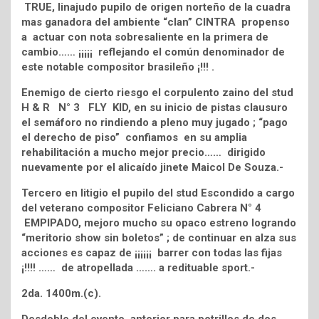
TRUE, linajudo pupilo de origen norteño de la cuadra
mas ganadora del ambiente “clan” CINTRA propenso
a actuar con nota sobresaliente en la primera de
cambio…… ¡¡¡¡¡ reflejando el común denominador de
este notable compositor brasileño ¡!!! .
Enemigo de cierto riesgo el corpulento zaino del stud
H & R N° 3 FLY KID, en su inicio de pistas clausuro
el semáforo no rindiendo a pleno muy jugado ; “pago
el derecho de piso” confiamos en su amplia
rehabilitación a mucho mejor precio…… dirigido
nuevamente por el alicaído jinete Maicol De Souza.-
Tercero en litigio el pupilo del stud Escondido a cargo
del veterano compositor Feliciano Cabrera N° 4
EMPIPADO, mejoro mucho su opaco estreno logrando
“meritorio show sin boletos” ; de continuar en alza sus
acciones es capaz de ¡¡¡¡¡¡ barrer con todas las fijas
¡!!!! …… de atropellada ……. a redituable sport.-
2da. 1400m.(c).