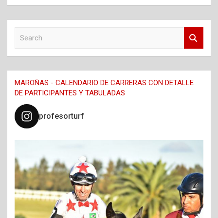
S
e
a
r
c
MAROÑAS - CALENDARIO DE CARRERAS CON DETALLE
h
DE PARTICIPANTES Y TABULADAS
profesorturf