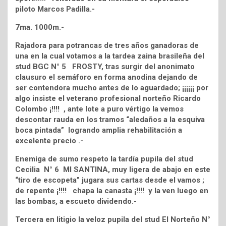
piloto Marcos Padilla.-
7ma. 1000m.-
Rajadora para potrancas de tres años ganadoras de
una en la cual votamos a la tardea zaina brasileña del
stud BGC N° 5 FROSTY, tras surgir del anonimato
clausuro el semáforo en forma anodina dejando de
ser contendora mucho antes de lo aguardado; ¡¡¡¡¡¡ por
algo insiste el veterano profesional norteño Ricardo
Colombo ¡!!!! , ante lote a puro vértigo la vemos
descontar rauda en los tramos “aledaños a la esquiva
boca pintada” logrando amplia rehabilitación a
excelente precio .-
Enemiga de sumo respeto la tardía pupila del stud
Cecilia N° 6 MI SANTINA, muy ligera de abajo en este
“tiro de escopeta” jugara sus cartas desde el vamos ;
de repente ¡!!!! chapa la canasta ¡!!!! y la ven luego en
las bombas, a escueto dividendo.-
Tercera en litigio la veloz pupila del stud El Norteño N°