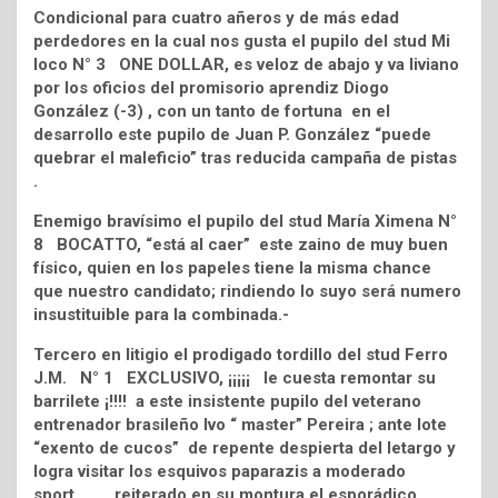
Condicional para cuatro añeros y de más edad
perdedores en la cual nos gusta el pupilo del stud Mi
loco N° 3 ONE DOLLAR, es veloz de abajo y va liviano
por los oficios del promisorio aprendiz Diogo
González (-3) , con un tanto de fortuna en el
desarrollo este pupilo de Juan P. González “puede
quebrar el maleficio” tras reducida campaña de pistas
.
Enemigo bravísimo el pupilo del stud María Ximena N°
8 BOCATTO, “está al caer” este zaino de muy buen
físico, quien en los papeles tiene la misma chance
que nuestro candidato; rindiendo lo suyo será numero
insustituible para la combinada.-
Tercero en litigio el prodigado tordillo del stud Ferro
J.M. N° 1 EXCLUSIVO, ¡¡¡¡¡ le cuesta remontar su
barrilete ¡!!!! a este insistente pupilo del veterano
entrenador brasileño Ivo “ master” Pereira ; ante lote
“exento de cucos” de repente despierta del letargo y
logra visitar los esquivos paparazis a moderado
sport…… reiterado en su montura el esporádico