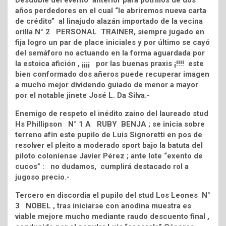
Desdoble del evento anterior para potrillos de dos
años perdedores en el cual “le abriremos nueva carta
de crédito” al linajudo alazán importado de la vecina
orilla N° 2 PERSONAL TRAINER, siempre jugado en
fija logro un par de place iniciales y por último se cayó
del semáforo no actuando en la forma aguardada por
la estoica afición , ¡¡¡¡ por las buenas praxis ¡!!!! este
bien conformado dos añeros puede recuperar imagen
a mucho mejor dividendo guiado de menor a mayor
por el notable jinete José L. Da Silva.-
Enemigo de respeto el inédito zaino del laureado stud
Hs Phillipson N° 1 A RUBY BENJA ; se inicia sobre
terreno afín este pupilo de Luis Signoretti en pos de
resolver el pleito a moderado sport bajo la batuta del
piloto coloniense Javier Pérez ; ante lote “exento de
cucos” : no dudamos, cumplirá destacado rol a
jugoso precio.-
Tercero en discordia el pupilo del stud Los Leones N°
3 NOBEL , tras iniciarse con anodina muestra es
viable mejore mucho mediante raudo descuento final ,