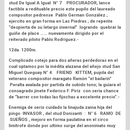
stud De Igual A Igual N° 7 PROCURADOR, lance
factible a redituable precio este pupilo del laureado
compositor pedrense Pablo German González ;
ejercito en gran forma en Las Piedras ; de repente
“despierta de su letargo invernal” logrando quebrar la
guiñe de place …… nuevamente dirigido por el
reiterado piloto Pablo Rodríguez.-
12da. 1200m.
Complicado cotejo para dos añeras perdedoras en el
cual optamos por la inédita alazana del añejo stud San
Miguel Queguay N° 4 FRIEND KITTEM, pupila del
veterano compositor maragato Ramón “el bailarín”
Peralta avalada por partida de subido tono; la guiara el
consagrado jinete Federico F. Piriz con seria chance
de “barrer con todas las fijochas a excelente precio”.-
Enemiga de serio cuidado la linajuda zaina hija del
pingo INVASOR , del stud Donisanti : N° 6 RAMO DE
SUEÑOS , mejoro en forma paulatina en el circo
limítrofe donde por ultimo surge del anonimato muy