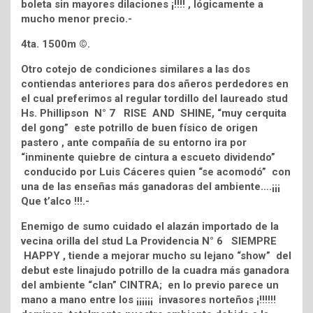
boleta sin mayores dilaciones ¡!!!! , lógicamente a
mucho menor precio.-
4ta. 1500m ©.
Otro cotejo de condiciones similares a las dos
contiendas anteriores para dos añeros perdedores en
el cual preferimos al regular tordillo del laureado stud
Hs. Phillipson N° 7 RISE AND SHINE, “muy cerquita
del gong” este potrillo de buen físico de origen
pastero , ante compañía de su entorno ira por
“inminente quiebre de cintura a escueto dividendo”
conducido por Luis Cáceres quien “se acomodó” con
una de las enseñas más ganadoras del ambiente….¡¡¡
Que t’alco !!!.-
Enemigo de sumo cuidado el alazán importado de la
vecina orilla del stud La Providencia N° 6 SIEMPRE
HAPPY , tiende a mejorar mucho su lejano “show” del
debut este linajudo potrillo de la cuadra más ganadora
del ambiente “clan” CINTRA; en lo previo parece un
mano a mano entre los ¡¡¡¡¡¡ invasores norteños ¡!!!!!!