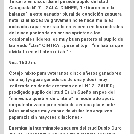
Tercero en discordia el pesado pupilo del stud
Caraguata N° 7 GALA DINNER; “le tiraron con la
balanza” a este ganador plural de condición zaguera
neta; si el excesivo gravamen no le hace mella es
indicado a aparecer raudo en escena en los umbrales
del disco poniendo en serios aprietos a los
ocasionales líderes; es muy buen pastero el pupilo del
laureado “clan” CINTRA… pese al top : “no habría que
olvidarlo en el tintero ni ahí”.-
9na. 1500 m.
Cotejo mixto para veteranos cinco añeros ganadores
de una, (yeguas ganadoras de una y dos) muy
reiterado en donde creemos en el N° 7 ZAHER;
prodigado pupilo del stud Es Un Sueño en pos del
“merecido quiebre de cintura” a moderado sport;
corpulento zaino precedido de sendos place ante
lotes análogos muy capaz de visitar los esquivos
paparazis sin mayores dilaciones.-
Enemiga la interminable zaguera del stud Duplo Ouro