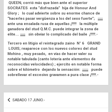
QUEEN; corrió más que bien ante el superior
SOCRATES esta “disfrazada” hija de Honour And
Glory ; lo cual advierte sobre su enorme chance de
“hacerles pasar vergüenza a los del sexo fuerte”; ¡¡¡¡¡
ante una ensalada rusa de aquellas ¡!!!!! la múltiple
ganadora del stud Q.M.C. puede integrar la zona de
elite…. ¡¡¡¡¡ sin obviar lo complicado del baile ¡!!!!!.-
Tercero en litigio el reintegrado zaino N° 6 GRAND
LOUIS; reaparece con los nuevos colores del stud
Mohino , muy pesado, en vías de hacer valer su
notable tabulada (canto lotería ante elementos de
reconocidas velocidades) ; ejercito en notable forma
sobre el kilómetro dejando la sensación: ¡¡¡¡¡¡ puede
sobrellevar el excesivo gravamen a pura clase ¡!!!!!.-
Navegación
SABADO 17 JUNIO.-
de