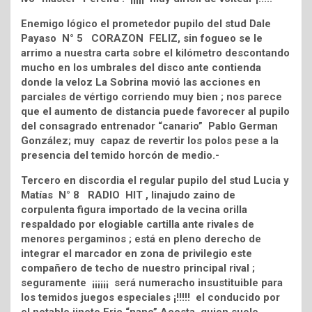
Enemigo lógico el prometedor pupilo del stud Dale
Payaso N° 5 CORAZON FELIZ, sin fogueo se le
arrimo a nuestra carta sobre el kilómetro descontando
mucho en los umbrales del disco ante contienda
donde la veloz La Sobrina movió las acciones en
parciales de vértigo corriendo muy bien ; nos parece
que el aumento de distancia puede favorecer al pupilo
del consagrado entrenador “canario” Pablo German
González; muy capaz de revertir los polos pese a la
presencia del temido horcón de medio.-
Tercero en discordia el regular pupilo del stud Lucia y
Matías N° 8 RADIO HIT , linajudo zaino de
corpulenta figura importado de la vecina orilla
respaldado por elogiable cartilla ante rivales de
menores pergaminos ; está en pleno derecho de
integrar el marcador en zona de privilegio este
compañero de techo de nuestro principal rival ;
seguramente ¡¡¡¡¡¡ será numeracho insustituible para
los temidos juegos especiales ¡!!!!! el conducido por