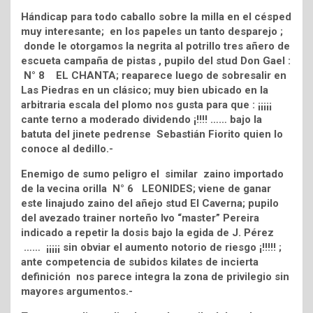
Hándicap para todo caballo sobre la milla en el césped
muy interesante; en los papeles un tanto desparejo ;
donde le otorgamos la negrita al potrillo tres añero de
escueta campaña de pistas , pupilo del stud Don Gael :
N° 8 EL CHANTA; reaparece luego de sobresalir en
Las Piedras en un clásico; muy bien ubicado en la
arbitraria escala del plomo nos gusta para que : ¡¡¡¡¡
cante terno a moderado dividendo ¡!!!! …… bajo la
batuta del jinete pedrense Sebastián Fiorito quien lo
conoce al dedillo.-
Enemigo de sumo peligro el similar zaino importado
de la vecina orilla N° 6 LEONIDES; viene de ganar
este linajudo zaino del añejo stud El Caverna; pupilo
del avezado trainer norteño Ivo “master” Pereira
indicado a repetir la dosis bajo la egida de J. Pérez
…… ¡¡¡¡¡ sin obviar el aumento notorio de riesgo ¡!!!!! ;
ante competencia de subidos kilates de incierta
definición nos parece integra la zona de privilegio sin
mayores argumentos.-