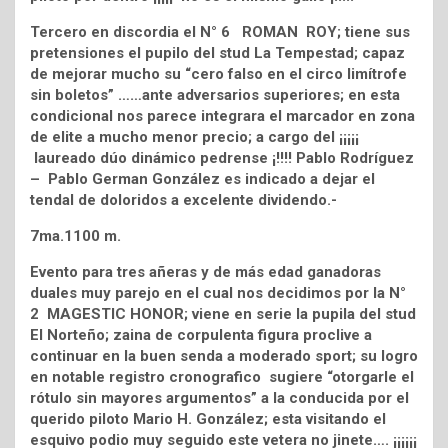
Tercero en discordia el N° 6 ROMAN ROY; tiene sus
pretensiones el pupilo del stud La Tempestad; capaz
de mejorar mucho su “cero falso en el circo limítrofe
sin boletos” ……ante adversarios superiores; en esta
condicional nos parece integrara el marcador en zona
de elite a mucho menor precio; a cargo del ¡¡¡¡¡
laureado dúo dinámico pedrense ¡!!!! Pablo Rodríguez
– Pablo German González es indicado a dejar el
tendal de doloridos a excelente dividendo.-
7ma.1100 m.
Evento para tres añeras y de más edad ganadoras
duales muy parejo en el cual nos decidimos por la N°
2 MAGESTIC HONOR; viene en serie la pupila del stud
El Norteño; zaina de corpulenta figura proclive a
continuar en la buen senda a moderado sport; su logro
en notable registro cronografico sugiere “otorgarle el
rótulo sin mayores argumentos” a la conducida por el
querido piloto Mario H. González; esta visitando el
esquivo podio muy seguido este vetera no jinete…. ¡¡¡¡¡¡