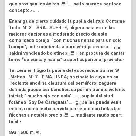
que prosigan los éxitos ¡!!!!!…. se lo merece por todo
concepto.-…..
Enemiga de cierto cuidado la pupila del stud Contame
Todo N° 3 SRA. SUERTE; aligera nata es de las
mejores opciones a moderado precio de este
complicado cotejo “con muchas nenas para un solo
trompo”; ante contienda a puro vértigo seguro : ¡¡¡¡¡¡
saldrá vendiendo boletines ¡!!!! : en procura de cantar
terno “de punta y hacha” a sport superior al previsto.-
Tercera en litigio la pupila del esporádico trainer W
.Mattos N° 7 TINA LINDA; no rindió lo suyo en su
reciente anodina clausura del semáforo; zaguera
definida puede ser beneficiada por un trámite violento
inicial; “ mucho ojo con esta” ….. pupila del stud
foráneo Soy De Caraguata”…. ¡¡¡¡ se les puede venir
encima como lecha hervida barriendo con todas las
fijochas a notable precio ¡!!! …. mediante raudo spurt
final.-
8va.1600 m. ©.