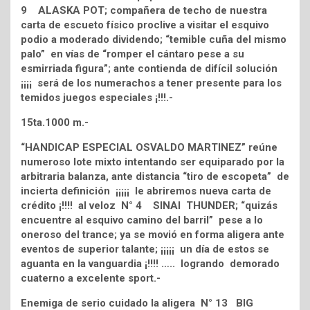
9 ALASKA POT; compañera de techo de nuestra
carta de escueto físico proclive a visitar el esquivo
podio a moderado dividendo; “temible cuña del mismo
palo” en vías de “romper el cántaro pese a su
esmirriada figura”; ante contienda de difícil solución
¡¡¡¡ será de los numerachos a tener presente para los
temidos juegos especiales ¡!!!.-
15ta.1000 m.-
“HANDICAP ESPECIAL OSVALDO MARTINEZ” reúne
numeroso lote mixto intentando ser equiparado por la
arbitraria balanza, ante distancia “tiro de escopeta” de
incierta definición ¡¡¡¡¡ le abriremos nueva carta de
crédito ¡!!!! al veloz N° 4 SINAI THUNDER; “quizás
encuentre al esquivo camino del barril” pese a lo
oneroso del trance; ya se movió en forma aligera ante
eventos de superior talante; ¡¡¡¡¡ un día de estos se
aguanta en la vanguardia ¡!!!! ….. logrando demorado
cuaterno a excelente sport.-
Enemiga de serio cuidado la aligera N° 13 BIG