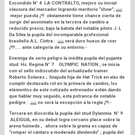
Escondido N° 4 LA CONTRALTO, mejoro su inicial
clausura del marcador logrando meritorio “show”; ¡¡¡¡¡
mejor puesta ¡!!! obviamente tiene chance cierta de
surgir del anonimato en la tercera de cambio a
reducido precio; bajo la batuta del notable piloto J. L
Da Silva la pupila del incomparable profesional
brasileño A.L. Cintra : ¡¡¡¡¡ será duro hueso de roer
¡!!!!….. ante categoría de su entorno.-
Enemiga de serio peligro la inédita pupila del pujante
stud Hs. Regina N° 7 OLYMPIC NATION , se inicia
con el sello indiscutido del actualizado trainer
Roberto Solanes ; linajuda hija de Hat Trick en vías de
cumplir destacado rol en la primera de cambio; los
elementos de este cotizado entrenador están dando
que hablar muy seguido, esta potranca de notable
pedigre : ¡¡¡¡¡ no será la excepción a la regla ¡!!!.-
Tercera en discordia la pupila del stud Dylanmia N° 9
ALEIGUA, en su debut logra cercano place sobre la
arena húmeda , ahora sobre la grama es capaz de
“romper el cántaro a moderado dividendo” ; pupila del