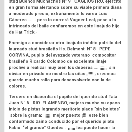
stud Buenos Muchachos N° 9 CAGLIOSTRO, ejercito
en gran forma alertando sobre su viable primera diana
a moderado precio; extrañamente lo vareo Luis
Cáceres ……. pero lo correrá Vagner Leal; pese a lo
intrincado del baile confiaremos en este linajudo hijo
de Hat Trick.-
Enemigo a considerar otro linajudo inédito potrillo del
laureado stud brasileño Hs. Belmont N° 8 PEPE
CORVINA, pupilo del avezado veterano compositor
brasileño Ricardo Colombo de excelente linaje
proclive a realizar muy bien los deberes …. ¡¡¡¡¡¡ sin
obviar en privado no mostro las uñas ¡!!!!! ; creemos
guardo mucho rollo para desenvolverlo con la de
colores.-
Tercero en discordia el pupilo del querido stud Tata
Juan N° 6 RIO FLAMENGO, mejoro mucho su opaco
inicio de pistas logrando meritorio place “sin boletos”
sobre la grama; ¡¡¡¡¡ mejor puesto ¡!!! este bien
conformado zaino conducido por el querido piloto
Fabio “el grande” Guedes : ¡¡¡¡¡¡ les puede hacer la