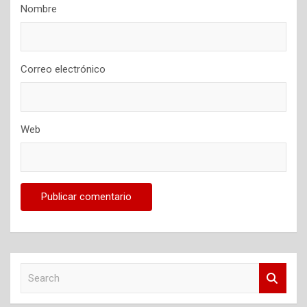
Nombre
Correo electrónico
Web
S
e
a