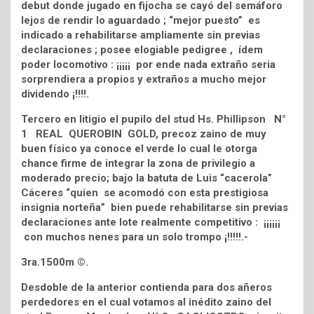
debut donde jugado en fijocha se cayó del semáforo
lejos de rendir lo aguardado ; “mejor puesto” es
indicado a rehabilitarse ampliamente sin previas
declaraciones ; posee elogiable pedigree , ídem
poder locomotivo : ¡¡¡¡¡ por ende nada extraño seria
sorprendiera a propios y extraños a mucho mejor
dividendo ¡!!!!.
Tercero en litigio el pupilo del stud Hs. Phillipson N°
1 REAL QUEROBIN GOLD, precoz zaino de muy
buen físico ya conoce el verde lo cual le otorga
chance firme de integrar la zona de privilegio a
moderado precio; bajo la batuta de Luis “cacerola”
Cáceres “quien se acomodó con esta prestigiosa
insignia norteña” bien puede rehabilitarse sin previas
declaraciones ante lote realmente competitivo : ¡¡¡¡¡¡
con muchos nenes para un solo trompo ¡!!!!!.-
3ra.1500m ©.
Desdoble de la anterior contienda para dos añeros
perdedores en el cual votamos al inédito zaino del