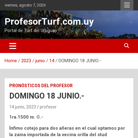
Skip
viernes, agosto 7, 2026
to
content
ProfesorTurf.com.uy
Portal de Turf del Uruguay
Home
2023
junio
14
DOMINGO 18 JUNIO.-
PRONÓSTICOS DEL PROFESOR
DOMINGO 18 JUNIO.-
14 junio, 2023
profesor
1ra.1500 m. ©.-
Ínfimo cotejo para dos añeras en el cual optamos por
la zaina importada de la vecina orilla del stud