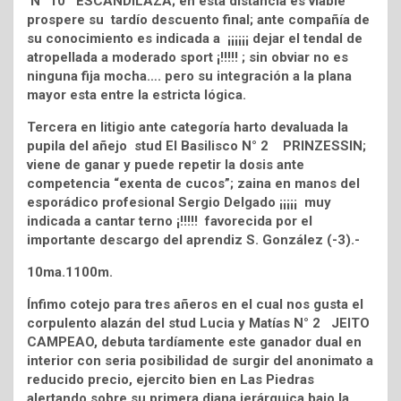
N° 10 ESCANDILAZA; en esta distancia es viable
prospere su tardío descuento final; ante compañía de
su conocimiento es indicada a ¡¡¡¡¡¡ dejar el tendal de
atropellada a moderado sport ¡!!!!! ; sin obviar no es
ninguna fija mocha…. pero su integración a la plana
mayor esta entre la estricta lógica.
Tercera en litigio ante categoría harto devaluada la
pupila del añejo stud El Basilisco N° 2 PRINZESSIN;
viene de ganar y puede repetir la dosis ante
competencia “exenta de cucos”; zaina en manos del
esporádico profesional Sergio Delgado ¡¡¡¡¡ muy
indicada a cantar terno ¡!!!!! favorecida por el
importante descargo del aprendiz S. González (-3).-
10ma.1100m.
Ínfimo cotejo para tres añeros en el cual nos gusta el
corpulento alazán del stud Lucia y Matías N° 2 JEITO
CAMPEAO, debuta tardíamente este ganador dual en
interior con seria posibilidad de surgir del anonimato a
reducido precio, ejercito bien en Las Piedras
alertando sobre su primera diana jerárquica bajo la