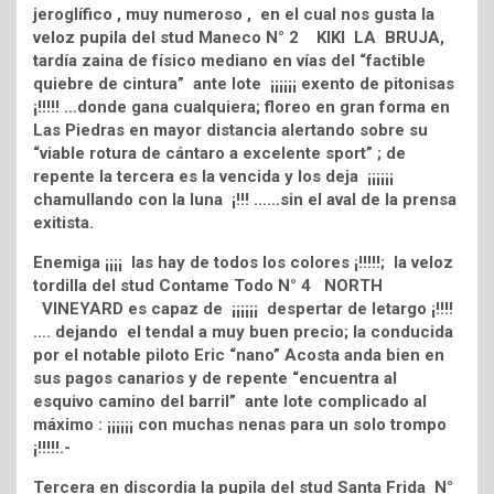
jeroglífico , muy numeroso , en el cual nos gusta la
veloz pupila del stud Maneco N° 2 KIKI LA BRUJA,
tardía zaina de físico mediano en vías del “factible
quiebre de cintura” ante lote ¡¡¡¡¡¡ exento de pitonisas
¡!!!!! …donde gana cualquiera; floreo en gran forma en
Las Piedras en mayor distancia alertando sobre su
“viable rotura de cántaro a excelente sport” ; de
repente la tercera es la vencida y los deja ¡¡¡¡¡¡
chamullando con la luna ¡!!! ……sin el aval de la prensa
exitista.
Enemiga ¡¡¡¡ las hay de todos los colores ¡!!!!!; la veloz
tordilla del stud Contame Todo N° 4 NORTH
VINEYARD es capaz de ¡¡¡¡¡¡ despertar de letargo ¡!!!!
…. dejando el tendal a muy buen precio; la conducida
por el notable piloto Eric “nano” Acosta anda bien en
sus pagos canarios y de repente “encuentra al
esquivo camino del barril” ante lote complicado al
máximo : ¡¡¡¡¡¡ con muchas nenas para un solo trompo
¡!!!!!.-
Tercera en discordia la pupila del stud Santa Frida N°