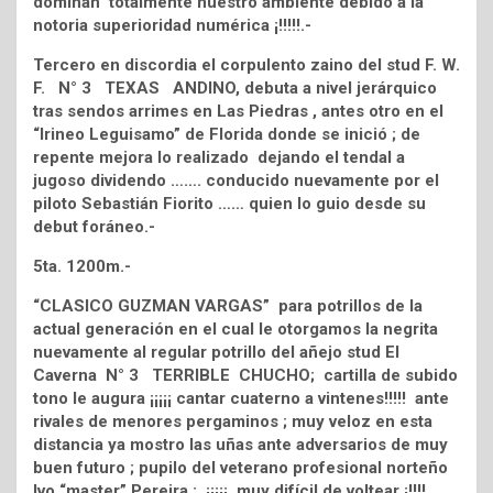
dominan totalmente nuestro ambiente debido a la
notoria superioridad numérica ¡!!!!!.-
Tercero en discordia el corpulento zaino del stud F. W.
F. N° 3 TEXAS ANDINO, debuta a nivel jerárquico
tras sendos arrimes en Las Piedras , antes otro en el
“Irineo Leguisamo” de Florida donde se inició ; de
repente mejora lo realizado dejando el tendal a
jugoso dividendo ……. conducido nuevamente por el
piloto Sebastián Fiorito …… quien lo guio desde su
debut foráneo.-
5ta. 1200m.-
“CLASICO GUZMAN VARGAS” para potrillos de la
actual generación en el cual le otorgamos la negrita
nuevamente al regular potrillo del añejo stud El
Caverna N° 3 TERRIBLE CHUCHO; cartilla de subido
tono le augura ¡¡¡¡¡ cantar cuaterno a vintenes!!!!! ante
rivales de menores pergaminos ; muy veloz en esta
distancia ya mostro las uñas ante adversarios de muy
buen futuro ; pupilo del veterano profesional norteño
Ivo “master” Pereira : ¡¡¡¡¡ muy difícil de voltear ¡!!!!.