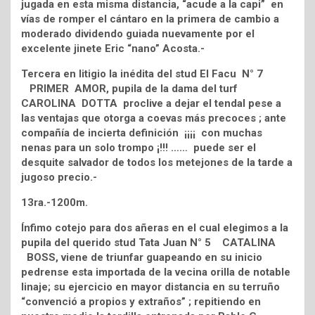
jugada en esta misma distancia, “acude a la capi” en
vías de romper el cántaro en la primera de cambio a
moderado dividendo guiada nuevamente por el
excelente jinete Eric “nano” Acosta.-
Tercera en litigio la inédita del stud El Facu N° 7
PRIMER AMOR, pupila de la dama del turf
CAROLINA DOTTA proclive a dejar el tendal pese a
las ventajas que otorga a coevas más precoces ; ante
compañía de incierta definición ¡¡¡¡ con muchas
nenas para un solo trompo ¡!!! …… puede ser el
desquite salvador de todos los metejones de la tarde a
jugoso precio.-
13ra.-1200m.
Ínfimo cotejo para dos añeras en el cual elegimos a la
pupila del querido stud Tata Juan N° 5 CATALINA
BOSS, viene de triunfar guapeando en su inicio
pedrense esta importada de la vecina orilla de notable
linaje; su ejercicio en mayor distancia en su terruño
“convenció a propios y extraños” ; repitiendo en