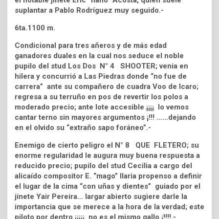
el notable jinete Eric “nano” Acosta, quien suele
suplantar a Pablo Rodríguez muy seguido.-
6ta.1100 m.
Condicional para tres añeros y de más edad
ganadores duales en la cual nos seduce el noble
pupilo del stud Los Dos N° 4 SHOOTER; venia en
hilera y concurrió a Las Piedras donde “no fue de
carrera” ante su compañero de cuadra Voo de Icaro;
regresa a su terruño en pos de revertir los polos a
moderado precio; ante lote accesible ¡¡¡¡ lo vemos
cantar terno sin mayores argumentos ¡!!! ……dejando
en el olvido su “extraño sapo foráneo”.-
Enemigo de cierto peligro el N° 8 QUE FLETERO; su
enorme regularidad le augura muy buena respuesta a
reducido precio; pupilo del stud Cecilia a cargo del
alicaído compositor E. “mago” Ilaria propenso a definir
el lugar de la cima “con uñas y dientes” guiado por el
jinete Yair Pereira… largar abierto sugiere darle la
importancia que se merece a la hora de la verdad; este
piloto por dentro ¡¡¡¡¡ no es el mismo gallo ¡!!!!.-