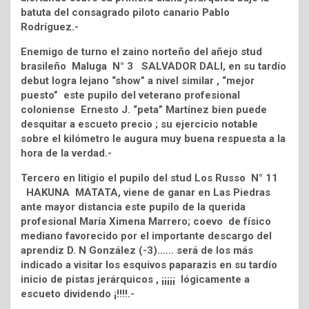
batuta del consagrado piloto canario Pablo
Rodríguez.-
Enemigo de turno el zaino norteño del añejo stud
brasileño Maluga N° 3 SALVADOR DALI, en su tardío
debut logra lejano “show” a nivel similar , “mejor
puesto” este pupilo del veterano profesional
coloniense Ernesto J. “peta” Martínez bien puede
desquitar a escueto precio ; su ejercicio notable
sobre el kilómetro le augura muy buena respuesta a la
hora de la verdad.-
Tercero en litigio el pupilo del stud Los Russo N° 11
HAKUNA MATATA, viene de ganar en Las Piedras
ante mayor distancia este pupilo de la querida
profesional María Ximena Marrero; coevo de físico
mediano favorecido por el importante descargo del
aprendiz D. N González (-3)…… será de los más
indicado a visitar los esquivos paparazis en su tardío
inicio de pistas jerárquicos , ¡¡¡¡¡ lógicamente a
escueto dividendo ¡!!!!.-