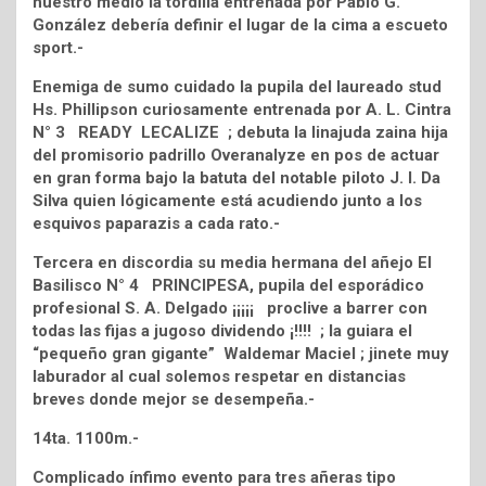
nuestro medio la tordilla entrenada por Pablo G.
González debería definir el lugar de la cima a escueto
sport.-
Enemiga de sumo cuidado la pupila del laureado stud
Hs. Phillipson curiosamente entrenada por A. L. Cintra
N° 3 READY LECALIZE ; debuta la linajuda zaina hija
del promisorio padrillo Overanalyze en pos de actuar
en gran forma bajo la batuta del notable piloto J. l. Da
Silva quien lógicamente está acudiendo junto a los
esquivos paparazis a cada rato.-
Tercera en discordia su media hermana del añejo El
Basilisco N° 4 PRINCIPESA, pupila del esporádico
profesional S. A. Delgado ¡¡¡¡¡ proclive a barrer con
todas las fijas a jugoso dividendo ¡!!!! ; la guiara el
“pequeño gran gigante” Waldemar Maciel ; jinete muy
laburador al cual solemos respetar en distancias
breves donde mejor se desempeña.-
14ta. 1100m.-
Complicado ínfimo evento para tres añeras tipo