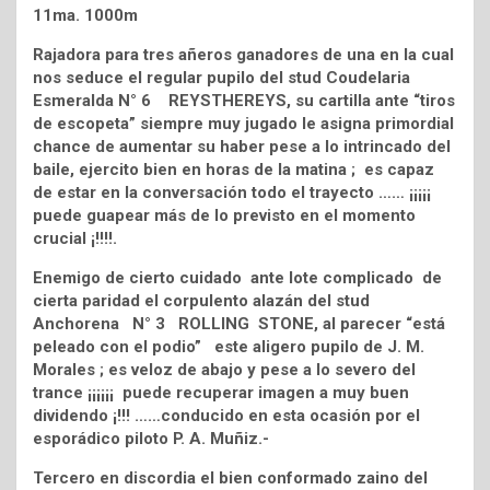
11ma. 1000m
Rajadora para tres añeros ganadores de una en la cual
nos seduce el regular pupilo del stud Coudelaria
Esmeralda N° 6 REYSTHEREYS, su cartilla ante “tiros
de escopeta” siempre muy jugado le asigna primordial
chance de aumentar su haber pese a lo intrincado del
baile, ejercito bien en horas de la matina ; es capaz
de estar en la conversación todo el trayecto …… ¡¡¡¡¡
puede guapear más de lo previsto en el momento
crucial ¡!!!!.
Enemigo de cierto cuidado ante lote complicado de
cierta paridad el corpulento alazán del stud
Anchorena N° 3 ROLLING STONE, al parecer “está
peleado con el podio” este aligero pupilo de J. M.
Morales ; es veloz de abajo y pese a lo severo del
trance ¡¡¡¡¡¡ puede recuperar imagen a muy buen
dividendo ¡!!! ……conducido en esta ocasión por el
esporádico piloto P. A. Muñiz.-
Tercero en discordia el bien conformado zaino del