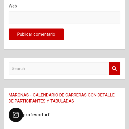
Web
S
e
a
r
c
MAROÑAS - CALENDARIO DE CARRERAS CON DETALLE
h
DE PARTICIPANTES Y TABULADAS
profesorturf