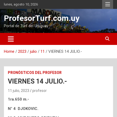
Skip
lunes, agosto 10, 2026
to
content
ProfesorTurf.com.uy
Portal de Turf del Uruguay
Home
2023
julio
11
VIERNES 14 JULIO.-
PRONÓSTICOS DEL PROFESOR
VIERNES 14 JULIO.-
11 julio, 2023
profesor
1ra.650 m.-
N° 4 DJOKOVIC.