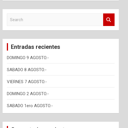
S
e
a
r
c
Entradas recientes
h
DOMINGO 9 AGOSTO.-
SABADO 8 AGOSTO.-
VIERNES 7 AGOSTO.-
DOMINGO 2 AGOSTO.-
SABADO 1ero AGOSTO.-