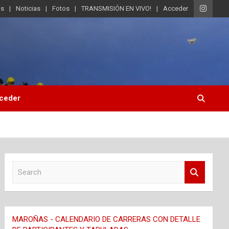
os
Noticias
Fotos
TRANSMISIÓN EN VIVO!
Acceder
ceder
S
e
a
r
c
MAROÑAS - CALENDARIO DE CARRERAS CON DETALLE
h