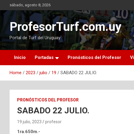
Skip
sábado, agosto 8, 2026
to
content
ProfesorTurf.com.uy
Portal de Turf del Uruguay
Inicio
Portadas
Pronósticos del Profesor
V
Home
2023
julio
19
SABADO 22 JULIO.
PRONÓSTICOS DEL PROFESOR
SABADO 22 JULIO.
19 julio, 2023
profesor
1ra.650m.-