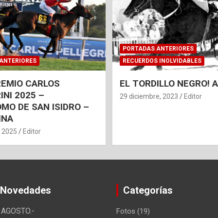
PORTADAS ANTERIORES
ANTERIORES
RECUERDOS INOLVIDABLES
REMIO CARLOS
EL TORDILLO NEGRO!
INI 2025 –
29 diciembre, 2023
Editor
MO DE SAN ISIDRO –
INA
, 2025
Editor
 Novedades
Categorías
AGOSTO.-
Fotos
(19)