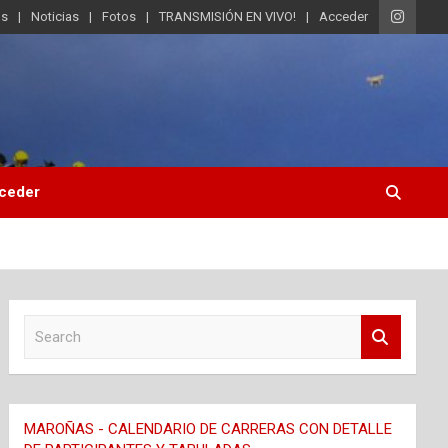
os
Noticias
Fotos
TRANSMISIÓN EN VIVO!
Acceder
ceder
S
e
a
r
c
MAROÑAS - CALENDARIO DE CARRERAS CON DETALLE
h