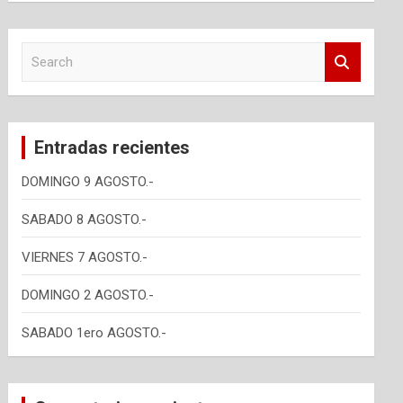
S
e
a
r
c
Entradas recientes
h
DOMINGO 9 AGOSTO.-
SABADO 8 AGOSTO.-
VIERNES 7 AGOSTO.-
DOMINGO 2 AGOSTO.-
SABADO 1ero AGOSTO.-