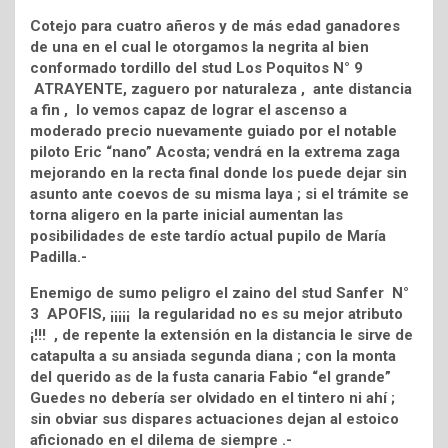
Cotejo para cuatro añeros y de más edad ganadores
de una en el cual le otorgamos la negrita al bien
conformado tordillo del stud Los Poquitos N° 9
ATRAYENTE, zaguero por naturaleza , ante distancia
a fin , lo vemos capaz de lograr el ascenso a
moderado precio nuevamente guiado por el notable
piloto Eric “nano” Acosta; vendrá en la extrema zaga
mejorando en la recta final donde los puede dejar sin
asunto ante coevos de su misma laya ; si el trámite se
torna aligero en la parte inicial aumentan las
posibilidades de este tardío actual pupilo de María
Padilla.-
Enemigo de sumo peligro el zaino del stud Sanfer N°
3 APOFIS, ¡¡¡¡¡ la regularidad no es su mejor atributo
¡!!! , de repente la extensión en la distancia le sirve de
catapulta a su ansiada segunda diana ; con la monta
del querido as de la fusta canaria Fabio “el grande”
Guedes no debería ser olvidado en el tintero ni ahí ;
sin obviar sus dispares actuaciones dejan al estoico
aficionado en el dilema de siempre .-