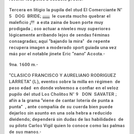
Tercera en litigio la pupila del stud El Comerciante N°
5 DOG BRIDE; ¡¡¡¡¡¡ le cuesta mucho quebrar el
maleficio ¡!!! a esta zaina de buen porte muy
prodigada ; oso actuar a niveles muy superiores
lógicamente arribando lejos de sendas féminas
consagradas; aquí “bajando la mira” de repente
recupera imagen a moderado sport guiada una vez
más por el notable jinete Eric “nano” Acosta.-
9na. 1600 m.-
“CLASICO FRANCISCO Y AURELIANO RODRIGUEZ
LARRETA” (L), eventos sobre la milla en régimen de
peso edad en donde volvemos a confiar en el veloz
pupilo del stud Los Cholitos N° 9 DON SAVATER ;
afín a la grama “viene de cantar lotería de punta a
punta” , ante compañía de su cuerda bien puede
dejarlos sin asunto en una sola hebra a reducido
dividendo; dependerá sin dudas de las habilidades de
su piloto Carlos Vigil quien lo conoce como las palmas
de sus manos.-