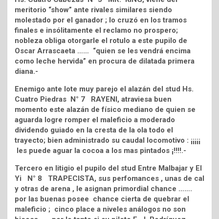
meritorio “show” ante rivales similares siendo
molestado por el ganador ; lo cruzó en los tramos
finales e insólitamente el reclamo no prospero;
nobleza obliga otorgarle el rotulo a este pupilo de
Oscar Arrascaeta …… “quien se les vendrá encima
como leche hervida” en procura de dilatada primera
diana.-
Enemigo ante lote muy parejo el alazán del stud Hs.
Cuatro Piedras N° 7 RAYENI, atraviesa buen
momento este alazán de físico mediano de quien se
aguarda logre romper el maleficio a moderado
dividendo guiado en la cresta de la ola todo el
trayecto; bien administrado su caudal locomotivo : ¡¡¡¡¡
les puede aguar la cocoa a los mas pintados ¡!!!!.-
Tercero en litigio el pupilo del stud Entre Malbajar y El
Yi N° 8 TRAPECISTA, sus perfomances , unas de cal
y otras de arena , le asignan primordial chance …….
por las buenas posee chance cierta de quebrar el
maleficio ; cinco place a niveles análogos no son