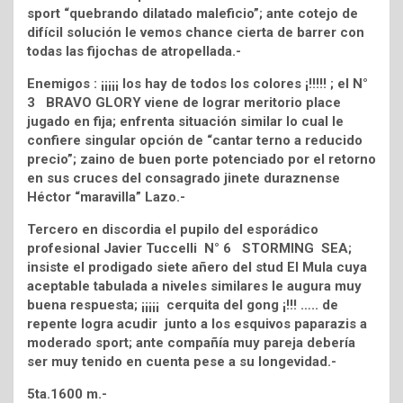
sport “quebrando dilatado maleficio”; ante cotejo de
difícil solución le vemos chance cierta de barrer con
todas las fijochas de atropellada.-
Enemigos : ¡¡¡¡¡ los hay de todos los colores ¡!!!!! ; el N°
3 BRAVO GLORY viene de lograr meritorio place
jugado en fija; enfrenta situación similar lo cual le
confiere singular opción de “cantar terno a reducido
precio”; zaino de buen porte potenciado por el retorno
en sus cruces del consagrado jinete duraznense
Héctor “maravilla” Lazo.-
Tercero en discordia el pupilo del esporádico
profesional Javier Tuccelli N° 6 STORMING SEA;
insiste el prodigado siete añero del stud El Mula cuya
aceptable tabulada a niveles similares le augura muy
buena respuesta; ¡¡¡¡¡ cerquita del gong ¡!!! ….. de
repente logra acudir junto a los esquivos paparazis a
moderado sport; ante compañía muy pareja debería
ser muy tenido en cuenta pese a su longevidad.-
5ta.1600 m.-