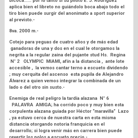
bicoca…… por lo tanto si su piloto E. J. Rodríguez
aplica bien el libreto no guiándolo boca abajo todo el
tiro bien puede surgir del anonimato a sport superior
al previsto.-
8va. 2000 m.-
Cotejo para yeguas de cuatro años y de más edad
ganadoras de una y dos en el cual le otorgamos la
negrita a la regular zaina del pujante stud Hs. Regina
N° 2 OLYMPIC MIAMI, afín a la distancia , ante lote
accesible , la vemos cantar terno a escueto dividendo
; muy cerquita del ascenso esta pupila de Alejandro
Álvarez a quien vemos integrar la combinada de un
lado o del otro sin susto.-
Enemiga de real peligro la tardía alazana N° 6
PALAVRA AMIGA; ha corrido poco y muy bien esta
corpulenta alazana guiada por Héctor “maravilla” Lazo
, ya estuvo cerca de nuestra carta en esta misma
distancia otorgando notoria franquicia en el
desarrollo; si logra venir más en carrera bien puede
revertir los polos a escueto precio.-