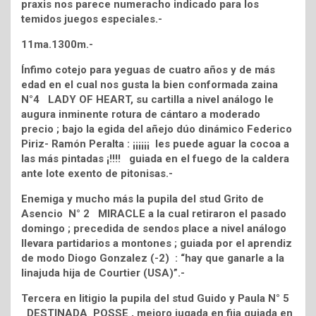
praxis nos parece numeracho indicado para los
temidos juegos especiales.-
11ma.1300m.-
Ínfimo cotejo para yeguas de cuatro años y de más
edad en el cual nos gusta la bien conformada zaina
N°4 LADY OF HEART, su cartilla a nivel análogo le
augura inminente rotura de cántaro a moderado
precio ; bajo la egida del añejo dúo dinámico Federico
Piriz- Ramón Peralta : ¡¡¡¡¡¡ les puede aguar la cocoa a
las más pintadas ¡!!!! guiada en el fuego de la caldera
ante lote exento de pitonisas.-
Enemiga y mucho más la pupila del stud Grito de
Asencio N° 2 MIRACLE a la cual retiraron el pasado
domingo ; precedida de sendos place a nivel análogo
llevara partidarios a montones ; guiada por el aprendiz
de modo Diogo Gonzalez (-2) : “hay que ganarle a la
linajuda hija de Courtier (USA)”.-
Tercera en litigio la pupila del stud Guido y Paula N° 5
DESTINADA POSSE , mejoro jugada en fija guiada en