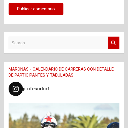
S
e
a
r
c
MAROÑAS - CALENDARIO DE CARRERAS CON DETALLE
h
DE PARTICIPANTES Y TABULADAS
profesorturf