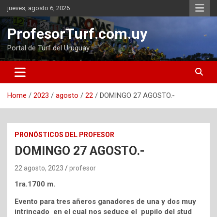
Skip
jueves, agosto 6, 2026
to
content
ProfesorTurf.com.uy
Portal de Turf del Uruguay
Home
2023
agosto
22
DOMINGO 27 AGOSTO.-
PRONÓSTICOS DEL PROFESOR
DOMINGO 27 AGOSTO.-
22 agosto, 2023
profesor
1ra.1700 m.
Evento para tres añeros ganadores de una y dos muy
intrincado en el cual nos seduce el pupilo del stud