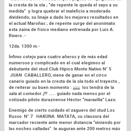
la cresta de la ola ; “de repente le queda el sayo a su
medida” y logra quebrar el maleficio a moderado
dividendo; su linaje a dado los mejores resultados en
el actual Maroñas ; de repente surge del anonimato
esta zaina de físico mediano entrenada por Luis A:
Rivero .-
12da. 1300 m.-
Ínfimo cotejo para cuatro añeros y de más edad
numeroso y complicado en el cual elegimos al
debutante del stud Club Hípico Monte Nativo N° 5
JUAN CABALLERO, viene de ganar en el circo
canario guiado en la cresta de la ola todo el trayecto ,
de reiterar su buen momento : ¡¡¡¡¡¡ los tendrá de la
sala al comedor ¡!!! …… guiado nada menos por el
cotizado piloto duraznense Héctor “maravilla” Lazo.
Enemigo de cierto cuidado el zaguero del stud Los
Russo N° 7 HAKUNA MATATA, su clausura del
marcador reciente ante menor distancia “viniendo por
las noches calladas” le auguran ante 200 metros más