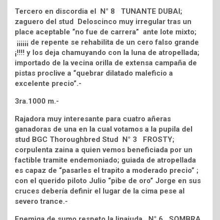
Tercero en discordia el N° 8 TUNANTE DUBAI;
zaguero del stud Deloscinco muy irregular tras un
place aceptable “no fue de carrera” ante lote mixto;
¡¡¡¡¡¡ de repente se rehabilita de un cero falso grande
¡!!!! y los deja chamuyando con la luna de atropellada;
importado de la vecina orilla de extensa campaña de
pistas proclive a “quebrar dilatado maleficio a
excelente precio”.-
3ra.1000 m.-
Rajadora muy interesante para cuatro añeras
ganadoras de una en la cual votamos a la pupila del
stud BGC Thoroughbred Stud N° 3 FROSTY;
corpulenta zaina a quien vemos beneficiada por un
factible tramite endemoniado; guiada de atropellada
es capaz de “pasarles el trapito a moderado precio” ;
con el querido piloto Julio “pibe de oro” Jorge en sus
cruces debería definir el lugar de la cima pese al
severo trance.-
Enemiga de sumo respeto la linajuda N° 6 SOMBRA