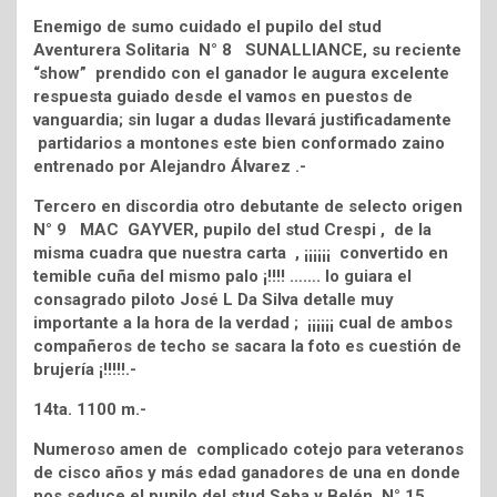
Enemigo de sumo cuidado el pupilo del stud
Aventurera Solitaria N° 8 SUNALLIANCE, su reciente
“show” prendido con el ganador le augura excelente
respuesta guiado desde el vamos en puestos de
vanguardia; sin lugar a dudas llevará justificadamente
partidarios a montones este bien conformado zaino
entrenado por Alejandro Álvarez .-
Tercero en discordia otro debutante de selecto origen
N° 9 MAC GAYVER, pupilo del stud Crespi , de la
misma cuadra que nuestra carta , ¡¡¡¡¡¡ convertido en
temible cuña del mismo palo ¡!!!! ……. lo guiara el
consagrado piloto José L Da Silva detalle muy
importante a la hora de la verdad ; ¡¡¡¡¡¡ cual de ambos
compañeros de techo se sacara la foto es cuestión de
brujería ¡!!!!!.-
14ta. 1100 m.-
Numeroso amen de complicado cotejo para veteranos
de cisco años y más edad ganadores de una en donde
nos seduce el pupilo del stud Seba y Belén N° 15