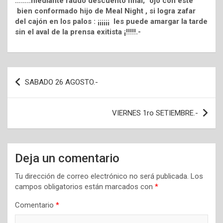
……..mediante raudo descuento final; “ojo con este”
bien conformado hijo de Meal Night , si logra zafar
del cajón en los palos : ¡¡¡¡¡¡ les puede amargar la tarde
sin el aval de la prensa exitista ¡!!!!!.-
Navegación
SABADO 26 AGOSTO.-
de
entradas
VIERNES 1ro SETIEMBRE.-
Deja un comentario
Tu dirección de correo electrónico no será publicada.
Los
campos obligatorios están marcados con
*
Comentario
*