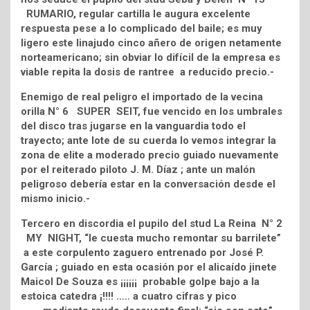
RUMARIO, regular cartilla le augura excelente
respuesta pese a lo complicado del baile; es muy
ligero este linajudo cinco añero de origen netamente
norteamericano; sin obviar lo difícil de la empresa es
viable repita la dosis de rantree a reducido precio.-
Enemigo de real peligro el importado de la vecina
orilla N° 6 SUPER SEIT, fue vencido en los umbrales
del disco tras jugarse en la vanguardia todo el
trayecto; ante lote de su cuerda lo vemos integrar la
zona de elite a moderado precio guiado nuevamente
por el reiterado piloto J. M. Díaz ; ante un malón
peligroso debería estar en la conversación desde el
mismo inicio.-
Tercero en discordia el pupilo del stud La Reina N° 2
MY NIGHT, “le cuesta mucho remontar su barrilete”
a este corpulento zaguero entrenado por José P.
García ; guiado en esta ocasión por el alicaído jinete
Maicol De Souza es ¡¡¡¡¡¡ probable golpe bajo a la
estoica catedra ¡!!!! ….. a cuatro cifras y pico