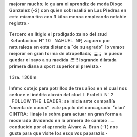
mejorar mucho; lo guiara el aprendiz de moda Diogo
Gonzalez (-2) con quien sobresalió en Las Piedras en
este mismo tiro con 3 kilos menos empleando notable
registro.-
Tercero en litigio el prodigado zaino del stud
Kefantastico N° 10 NAHUEL NP, zaguero por
naturaleza en esta distancia “de su agrado” lo vemos
mejorar en gran forma de atropellada; ¡¡¡¡¡¡ le puede
quedar el sayo a su medida ¡!!!!!! logrando dilatada
primera diana a sport superior al previsto.-
13ra. 1300m.
Ínfimo cotejo para potrillos de tres años en el cual nos
seduce el inédito alazán del stud I Fratelli N° 2
FOLLOW THE LEADER; se inicia ante compañía
“exenta de cucos” este pupilo del consagrado “clan”
CINTRA; linaje le sobra para actuar en gran forma a
moderado dividendo en la primera de cambio ……
conducido por el aprendiz Álvaro A. Brun (-1) nos
gusta para que visite los esquivos paparazis.-