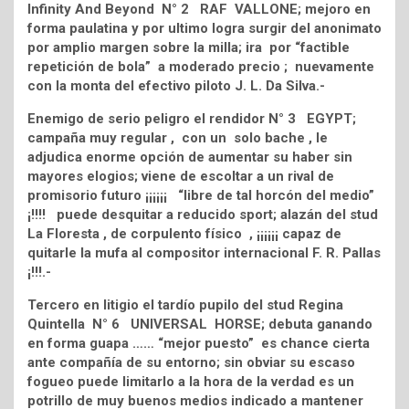
Infinity And Beyond N° 2 RAF VALLONE; mejoro en
forma paulatina y por ultimo logra surgir del anonimato
por amplio margen sobre la milla; ira por “factible
repetición de bola” a moderado precio ; nuevamente
con la monta del efectivo piloto J. L. Da Silva.-
Enemigo de serio peligro el rendidor N° 3 EGYPT;
campaña muy regular , con un solo bache , le
adjudica enorme opción de aumentar su haber sin
mayores elogios; viene de escoltar a un rival de
promisorio futuro ¡¡¡¡¡¡ “libre de tal horcón del medio”
¡!!!! puede desquitar a reducido sport; alazán del stud
La Floresta , de corpulento físico , ¡¡¡¡¡¡ capaz de
quitarle la mufa al compositor internacional F. R. Pallas
¡!!!.-
Tercero en litigio el tardío pupilo del stud Regina
Quintella N° 6 UNIVERSAL HORSE; debuta ganando
en forma guapa …… “mejor puesto” es chance cierta
ante compañía de su entorno; sin obviar su escaso
fogueo puede limitarlo a la hora de la verdad es un
potrillo de muy buenos medios indicado a mantener