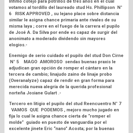
Ínfimo cotejo para potrillos de tres años en el cual
votamos al tordillo del laureado stud Hs. Phillipson N°
6 RISK APPROVED , su lejano place sobre distancia
similar le asigna chance primaria ante rivales de su
misma laya ; corre en el fuego de la carrera el pupilo
de José A. Da Silva por ende es capaz de surgir del
anonimato a moderado dividendo sin mayores
elogios.-
Enemigo de serio cuidado el pupilo del stud Don Cirne
N° 5 MAGO AMOROSO sendas buenas praxis le
adjudican gran opción de romper el cántaro en la
tercera de cambio; linajudo zaino de linaje probo
(Overanalyze) capaz de rendir en gran forma para
merecida nueva alegría de la querida profesional
norteña Josiane Gulart .-
Tercero en litigio el pupilo del stud Reencuentro N° 7
VAMOS QUE PODEMOS , mejoro mucho jugado en
fija lo cual le asigna chance cierta de “romper el
molde” guiado en puesto de vanguardia por el
excelente jinete Eric “nano” Acosta; por la buenas