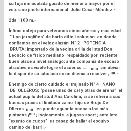
su foja inmaculada guiado de menor a mayor por el
veterano jinete internacional Julio Cesar Méndez.-
2da.1100 m.-
Ínfimo cotejo para veteranos cinco añeros y más edad
“ tipo jeroglífico” de harto difícil solución en donde
confiamos en el veloz alazán N° 2 POTENCIA
BRUTA; importado de la vecina orilla del stud Don
Leoncio de físico mediano respaldado por reciente
buen place a nivel análogo; ante compañía de escaso
atractivo es viable logre el ascenso …… ¡¡¡¡¡¡ sin obviar
lo dispar de su tabulada es un dilema a resolver ¡!!!!!.-
Enemigo de cierto cuidado el trajinado N° 4 NANO
DE OLLEROS; “posee unas de cal y otras de arena” el
actual pupilo del stud Ana Carolina; si se refiere a sus
buenas praxis el limitado zaino hijo de Brujo De
Olleros ¡¡¡¡¡¡ les puede aguar la cocoa a los más
pintados ¡!!!!! ; lógicamente a jugoso sport ; ante lote
“exento de cucos” es capaz de hallar al esquivo
camino del barril.-