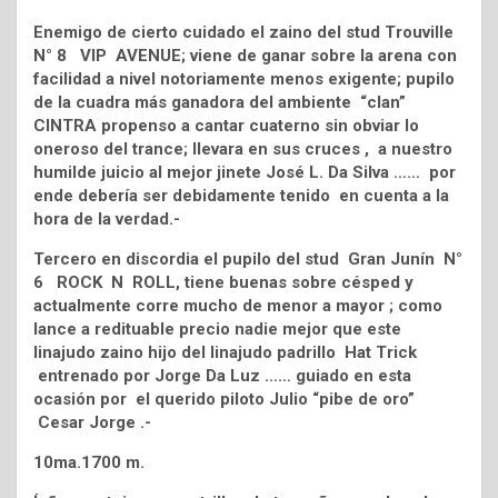
Enemigo de cierto cuidado el zaino del stud Trouville
N° 8 VIP AVENUE; viene de ganar sobre la arena con
facilidad a nivel notoriamente menos exigente; pupilo
de la cuadra más ganadora del ambiente “clan”
CINTRA propenso a cantar cuaterno sin obviar lo
oneroso del trance; llevara en sus cruces , a nuestro
humilde juicio al mejor jinete José L. Da Silva …… por
ende debería ser debidamente tenido en cuenta a la
hora de la verdad.-
Tercero en discordia el pupilo del stud Gran Junín N°
6 ROCK N ROLL, tiene buenas sobre césped y
actualmente corre mucho de menor a mayor ; como
lance a redituable precio nadie mejor que este
linajudo zaino hijo del linajudo padrillo Hat Trick
entrenado por Jorge Da Luz …… guiado en esta
ocasión por el querido piloto Julio “pibe de oro”
Cesar Jorge .-
10ma.1700 m.