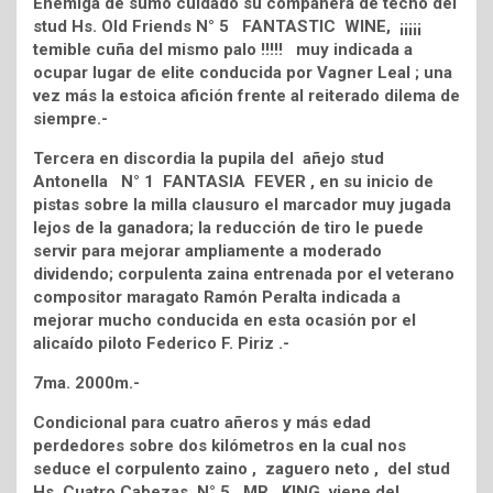
Enemiga de sumo cuidado su compañera de techo del
stud Hs. Old Friends N° 5 FANTASTIC WINE, ¡¡¡¡¡
temible cuña del mismo palo !!!!! muy indicada a
ocupar lugar de elite conducida por Vagner Leal ; una
vez más la estoica afición frente al reiterado dilema de
siempre.-
Tercera en discordia la pupila del añejo stud
Antonella N° 1 FANTASIA FEVER , en su inicio de
pistas sobre la milla clausuro el marcador muy jugada
lejos de la ganadora; la reducción de tiro le puede
servir para mejorar ampliamente a moderado
dividendo; corpulenta zaina entrenada por el veterano
compositor maragato Ramón Peralta indicada a
mejorar mucho conducida en esta ocasión por el
alicaído piloto Federico F. Piriz .-
7ma. 2000m.-
Condicional para cuatro añeros y más edad
perdedores sobre dos kilómetros en la cual nos
seduce el corpulento zaino , zaguero neto , del stud
Hs. Cuatro Cabezas N° 5 MR. KING, viene del