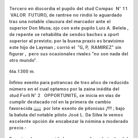
Tercero en discordia el pupilo del stud Compac N° 11
VALOR FUTURO, de rantree no rindió lo aguardado
tras una notable clausura del marcador ante el
superior Don Musa; ojo con este pupilo Luis A. Belela ,
de repente se rehabilita de sendos baches a sport
superior al previsto; por la buena praxis es bravísimo
este hijo de Layman ; corrió el “G, P, RAMIREZ” sin
figurar , pero sus ocasionales rivales “no son nada del
otro mundo”.
6ta.1300 m.
Ínfimo evento para potrancas de tres años de reducido
número en el cual optamos por la zaina inédita del
stud Forli N° 2 OPPORTUNITE, se inicia en vías de
cumplir destacado rol en la primera de cambio
favorecida ¡¡¡¡¡¡ por lote exento de pitonisas ¡!!!! ; bajo
la batuta del notable piloto José L. Da Silva le vemos
excelente opción de encabezar la nómina a moderado
precio.-