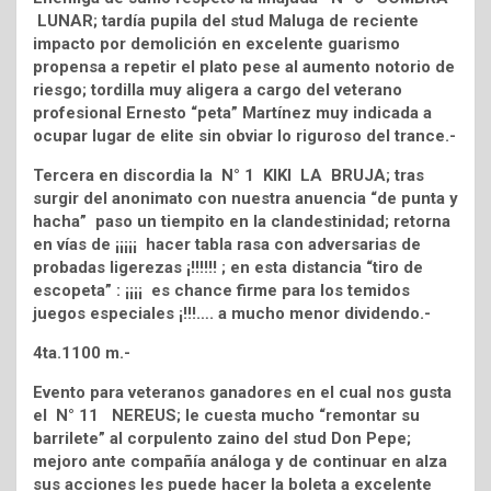
LUNAR; tardía pupila del stud Maluga de reciente
impacto por demolición en excelente guarismo
propensa a repetir el plato pese al aumento notorio de
riesgo; tordilla muy aligera a cargo del veterano
profesional Ernesto “peta” Martínez muy indicada a
ocupar lugar de elite sin obviar lo riguroso del trance.-
Tercera en discordia la N° 1 KIKI LA BRUJA; tras
surgir del anonimato con nuestra anuencia “de punta y
hacha” paso un tiempito en la clandestinidad; retorna
en vías de ¡¡¡¡¡ hacer tabla rasa con adversarias de
probadas ligerezas ¡!!!!!! ; en esta distancia “tiro de
escopeta” : ¡¡¡¡ es chance firme para los temidos
juegos especiales ¡!!!…. a mucho menor dividendo.-
4ta.1100 m.-
Evento para veteranos ganadores en el cual nos gusta
el N° 11 NEREUS; le cuesta mucho “remontar su
barrilete” al corpulento zaino del stud Don Pepe;
mejoro ante compañía análoga y de continuar en alza
sus acciones les puede hacer la boleta a excelente