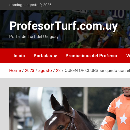
Skip
domingo, agosto 9, 2026
to
content
ProfesorTurf.com.uy
Portal de Turf del Uruguay
Inicio
Portadas
Pronósticos del Profesor
V
Home
2023
agosto
22
QUEEN OF CLUBS se quedó con 