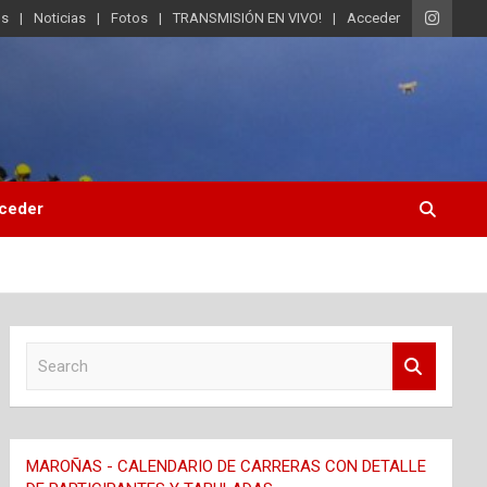
os
Noticias
Fotos
TRANSMISIÓN EN VIVO!
Acceder
ceder
S
e
a
r
c
MAROÑAS - CALENDARIO DE CARRERAS CON DETALLE
h