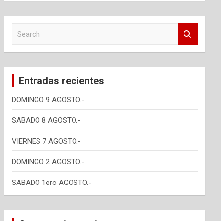
S
e
a
r
c
Entradas recientes
h
DOMINGO 9 AGOSTO.-
SABADO 8 AGOSTO.-
VIERNES 7 AGOSTO.-
DOMINGO 2 AGOSTO.-
SABADO 1ero AGOSTO.-