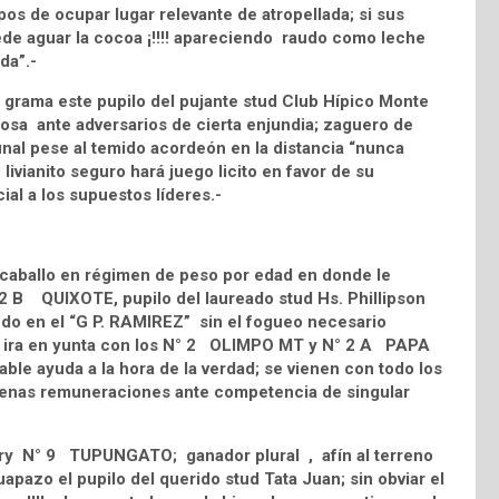
s de ocupar lugar relevante de atropellada; si sus
ede aguar la cocoa ¡!!!! apareciendo raudo como leche
da”.-
a grama este pupilo del pujante stud Club Hípico Monte
rosa ante adversarios de cierta enjundia; zaguero de
final pese al temido acordeón en la distancia “nunca
ivianito seguro hará juego licito en favor de su
al a los supuestos líderes.-
caballo en régimen de peso por edad en donde le
2 B QUIXOTE, pupilo del laureado stud Hs. Phillipson
undo en el “G P. RAMIREZ” sin el fogueo necesario
o; ira en yunta con los N° 2 OLIMPO MT y N° 2 A PAPA
le ayuda a la hora de la verdad; se vienen con todo los
uenas remuneraciones ante competencia de singular
try N° 9 TUPUNGATO; ganador plural , afín al terreno
uapazo el pupilo del querido stud Tata Juan; sin obviar el