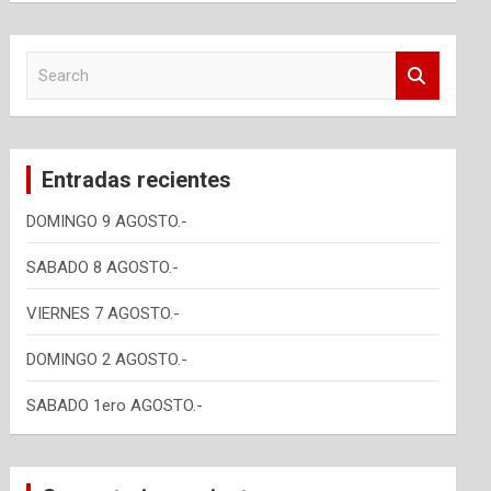
S
e
a
r
c
Entradas recientes
h
DOMINGO 9 AGOSTO.-
SABADO 8 AGOSTO.-
VIERNES 7 AGOSTO.-
DOMINGO 2 AGOSTO.-
SABADO 1ero AGOSTO.-