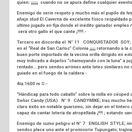
quien: ¡¡¡¡¡¡ cuando no se apura define cualquier evento ¡
Enemigo de serio respeto y mucho más el pupilo de I
añejo stud El Caverna de excelente físico respaldado po
ultimo jugado en fija donde el inédito ganador empleo not
será otro gallo el que cante ¡!!!!!.-
Tercero en discordia el N° 11 CONQUISTADOR SOY; pup
en el “Real de San Carlos” Colonia ¡¡¡¡¡ retornando a la c
buen porte importado de la vecina orilla dirigido en es
muy indicado a dejarlos “chamuyando con la luna” a ju
rentado… pero sendos arrimes ante lotes similares no de
guiado en el fuego de la caldera.-
4ta.1600 m ©.-
“Hándicap para todo caballo” sobre la milla en césped
Señor Candy (USA) N° 9 CANDYMIKE; tras mucho tiemp
claro éxito en notable guarismo; sin dejar en el tintero
capaz de cantar lotería de atropellada ¡!!!! ; estando sa
Enemigo de sumo peligro el N° 7 ENGLISH STYLE; impor
sendos place uno ante el promisorio Tupungato; traji