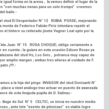
igual forma en la arena , la vemos definir el lugar de la
ución “con muchas nenas para un solo trompo” creemos
el baile.-
 del stud El Despertador N° 12 RUBIA POSSE, mejorando
monta de Federico Fabián Piriz intentara repetir el
n el tintero su reiterado jinete Vagner Leal opto por la
ud Tata Juan N° 15 ROSA CHOQUE; obligo seriamente a
r en cuenta ; la guiara en esta ocasión Edison Rosas ya
a alazana del stud Hs, Los Seis , potranca muy capaz de
 por amplio margen ; ambas tres añeras al cuidado de F.
to ¡!!!!.-
otamos a la hija del pingo INVASOR del stud Donisanti N°
lace a nivel análogo tras actuar en puesto de avanzada
ce de esta linajuda pupila de D. Salinas.-
s. Bage do Sul N° 5 CELTIC, se inicia en nuestro medio
ses , ante lote “exento de pitonisas” es viable logre