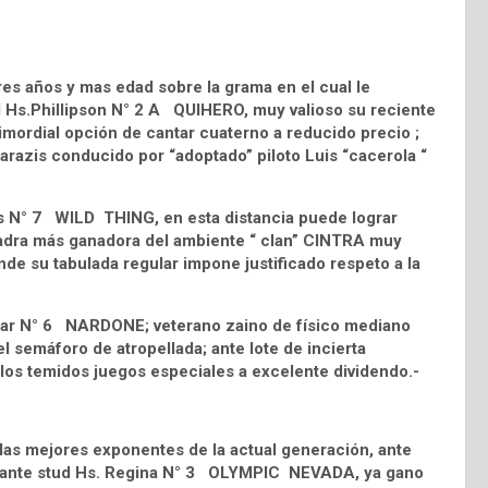
s años y mas edad sobre la grama en el cual le
d Hs.Phillipson N° 2 A QUIHERO, muy valioso su reciente
mordial opción de cantar cuaterno a reducido precio ;
parazis conducido por “adoptado” piloto Luis “cacerola “
s N° 7 WILD THING, en esta distancia puede lograr
uadra más ganadora del ambiente “ clan” CINTRA muy
nde su tabulada regular impone justificado respeto a la
ronar N° 6 NARDONE; veterano zaino de físico mediano
l semáforo de atropellada; ante lote de incierta
los temidos juegos especiales a excelente dividendo.-
 mejores exponentes de la actual generación, ante
 pujante stud Hs. Regina N° 3 OLYMPIC NEVADA, ya gano