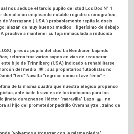
ual nos seduce el tardío pupilo del stud Los Dos N° 1
or demolición empleando notable registro cronografico;
jo de Verrazano ( USA ) probablemente repita la dosis
sgo; alazán de muy buenos medios , ligerísimo de debajo
A proclive a mantener su foja inmaculada a reducido
LOSO; precoz pupilo del stud La Bendición bajando
ños; retorna tras varios sapos en vías de recuperar
ste hijo de Trinniberg (USA) indicado a rehabilitarse
orcón del medio ¡!!!! ; sus propietarios futbolistas no
niel “tero” Navatta “regrese como el ave fénix”.-
ettina de la misma cuadra que nuestro elegido propenso
istas; ante baile bravo es de los indicados para los
 jinete duraznense Héctor “maravilla” Lazo ¡¡¡¡¡ no
 sobra al hijo del prometedor padrillo Overanalyze , zaino de
onde “volvemos a tropezar con la misma piedra”