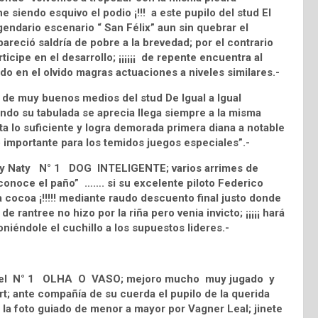
 siendo esquivo el podio ¡!!! a este pupilo del stud El
endario escenario “ San Félix” aun sin quebrar el
areció saldría de pobre a la brevedad; por el contrario
cipe en el desarrollo; ¡¡¡¡¡¡ de repente encuentra al
ndo en el olvido magras actuaciones a niveles similares.-
e muy buenos medios del stud De Igual a Igual
ndo su tabulada se aprecia llega siempre a la misma
nta lo suficiente y logra demorada primera diana a notable
 importante para los temidos juegos especiales”.-
co y Naty N° 1 DOG INTELIGENTE; varios arrimes de
“conoce el paño” ……. si su excelente piloto Federico
 la cocoa ¡!!!!! mediante raudo descuento final justo donde
rantree no hizo por la riña pero venia invicto; ¡¡¡¡¡ hará
poniéndole el cuchillo a los supuestos lideres.-
 en el N° 1 OLHA O VASO; mejoro mucho muy jugado y
rt; ante compañía de su cuerda el pupilo de la querida
la foto guiado de menor a mayor por Vagner Leal; jinete