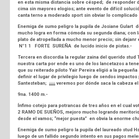
en esta misma distancia sobre césped; de responder de 
cima sin mayores elogios; ante evento de difícil sol
canta terno a moderado sport sin obviar lo complicado d
Enemiga de sumo peligro la pupila de Josiane Gulart
mucho logra en forma cómoda su segunda diana; con la 
plato de atropellada a mucho menor precio; sin dejanr e
N°1 1 FORTE SUREÑA de lucido inicio de pistas.-
Tercera en discordia la regular zaina del querido st
nuestra carta por ende es uno de los lancetazos a tene
que su reiterado piloto Yair Pereira eligió a la pequeñ
definir el lugar de privilegio luego de sendos impactos
Santesteban; ¡¡¡¡¡ veremos por dónde saca la cabeza el pa
9na. 1400 m.-
Ínfimo cotejo para potrancas de tres años en el cual v
2 RAMO DE SUEÑOS, mejoro mucho logrando meritorio p
desde el vamos; “mejor puesta” en obvia la enorme chan
Enemiga de sumo peligro la pupila del laureado stud H
luego de un fallido segundo intento en sus pagos melen