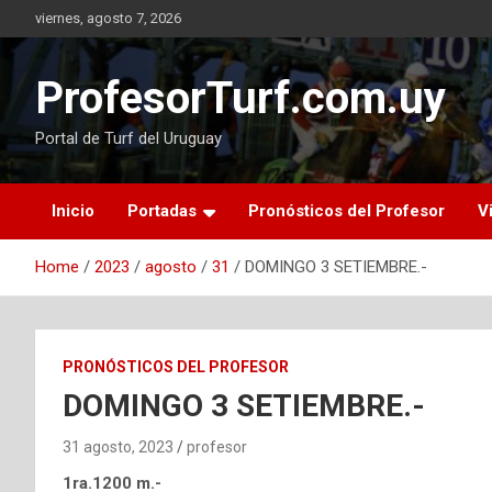
Skip
viernes, agosto 7, 2026
to
content
ProfesorTurf.com.uy
Portal de Turf del Uruguay
Inicio
Portadas
Pronósticos del Profesor
V
Home
2023
agosto
31
DOMINGO 3 SETIEMBRE.-
PRONÓSTICOS DEL PROFESOR
DOMINGO 3 SETIEMBRE.-
31 agosto, 2023
profesor
1ra.1200 m.-