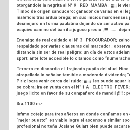
otorgándole la negrita al N° 9 RED MAMBA; ¡¡¡¡¡ le viene
Timbo de origen sanducero; ganador de varias en el leg
maleficio tras ardua brega; en sus inicios maroñenses p
desmejoro en forma paulatina dejando de ser activo parti
esquivo camino del barril a jugoso precio ¡!!!! ……. deja
Enemigo de real cuidado el N° 3 PROCURADOR; zaino d
respaldado por varias clausuras del marcador ; observa
distancia sin ser de real peligro; un día de estos adela
sport; ante lote accesible lo citamos como “numeracho
Tercero en discordia el trajinado pupilo del stud Ni
atropellada lo señalan temible a moderado dividendo; 
Piriz logra venir cerca del ruido: ¡¡¡¡¡¡ les puede aguar
se cobra; ira en yunta con el N° 1 A ELECTRO FEVER; de 
juego licito en favor de su compañero de mandil ¡!!!! : 
3ra.1100 m.-
Ínfimo cotejo para tres añeros en donde confiamos
“mejor puesto” es viable logre el ascenso a similar spo
profesional norteña Josiane Gulart bien puede sacarse 