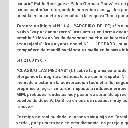
canario” Pablo Rodríguez- Pablo German González en po
nanas continúan otorgándole merecido alce ¡¡¡¡ les pu
hervida en los metros aledaños a la esquiva “boca pinta
Tercero en litigio el N° 1 A PARCEIRO DE FE; afín a l
Nativo “va por cantar terno” tras actuar en forma deco
notable físico en vías de descontar mucho en la recta 
aconsejable”; ira en yunta con el N° 1 LEOPARD , muy l
compañero de mandil haciéndoles mella en la parte inici
5ta.2100 m ©.-
“CLASICO LAS PIEDRAS” (L) sobre la grama para todo 
otorgamos la negrita al candidato de sumo respeto N° 
indicado a estar en la conversación todo el trillo; seg
propenso a lograr su tercer impacto a reducido preci
MIM; probados fondistas muy pasteros serán de apreciab
pupilos de José A. Da Silva en pos de recaudar muy b
relieve.-
Enemigo de real cuidado el osado zaino hijo de Fores
verde , por primera vez en esta distancia; es parejo y g