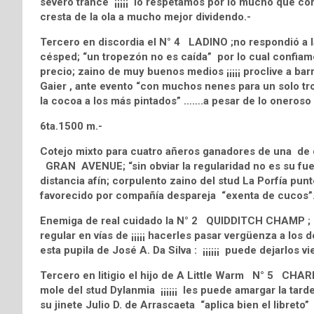
severo trance ¡¡¡¡¡ lo respetamos por lo mucho que corre
cresta de la ola a mucho mejor dividendo.-
Tercero en discordia el N° 4 LADINO ;no respondió a la
césped; “un tropezón no es caída” por lo cual confiam
precio; zaino de muy buenos medios ¡¡¡¡¡ proclive a barr
Gaier , ante evento “con muchos nenes para un solo tr
la cocoa a los más pintados” …….a pesar de lo oneroso 
6ta.1500 m.-
Cotejo mixto para cuatro añeros ganadores de una de d
GRAN AVENUE; “sin obviar la regularidad no es su fu
distancia afín; corpulento zaino del stud La Porfía pu
favorecido por compañía despareja “exenta de cucos”
Enemiga de real cuidado la N° 2 QUIDDITCH CHAMP ; z
regular en vías de ¡¡¡¡¡ hacerles pasar vergüenza a los d
esta pupila de José A. Da Silva : ¡¡¡¡¡¡ puede dejarlos v
Tercero en litigio el hijo de A Little Warm N° 5 CHAR
mole del stud Dylanmia ¡¡¡¡¡¡ les puede amargar la tarde 
su jinete Julio D. de Arrascaeta “aplica bien el libreto