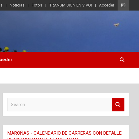
os
Noticias
Fotos
TRANSMISIÓN EN VIVO!
Acceder
ceder
S
e
a
r
c
MAROÑAS - CALENDARIO DE CARRERAS CON DETALLE
h