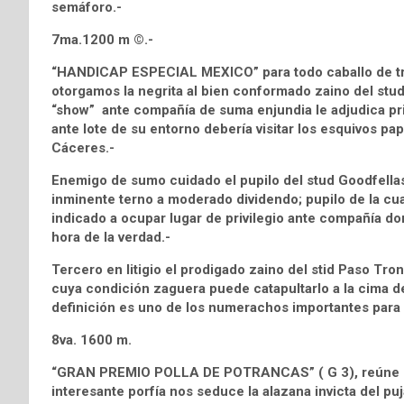
semáforo.-
7ma.1200 m ©.-
“HANDICAP ESPECIAL MEXICO” para todo caballo de tre
otorgamos la negrita al bien conformado zaino del stu
“show” ante compañía de suma enjundia le adjudica pri
ante lote de su entorno debería visitar los esquivos pa
Cáceres.-
Enemigo de sumo cuidado el pupilo del stud Goodfella
inminente terno a moderado dividendo; pupilo de la c
indicado a ocupar lugar de privilegio ante compañía do
hora de la verdad.-
Tercero en litigio el prodigado zaino del stid Paso T
cuya condición zaguera puede catapultarlo a la cima de
definición es uno de los numerachos importantes para 
8va. 1600 m.
“GRAN PREMIO POLLA DE POTRANCAS” ( G 3), reúne las
interesante porfía nos seduce la alazana invicta del