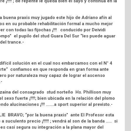
 ¡!!!! ; de repente le queda bien el sayo y continua en la
 buena praxis muy jugado este hijo de Adriano afín al
os en su probable rehabilitación formal a mucho mejor
er con todas las fijochas ¡!!! conducido por Deividi
ompo” el pupilo del stud Guara Del Sur “les puede aguar
del trance.-
ifícil solución en el cual nos embarcamos con el N° 4
erte” confiamos en que responda en gran forma ante
ntero por naturaleza muy capaz de lograr el ascenso
.-
aina del consagrado stud norteño Hs. Phillison muy
el sexo fuerte ¡!!!!; bien ubicada en la relación del plomo
iendo alucinaciones ¡!!! …….a sport superior al previsto.-
LIE BRAVO; “por la buena praxis” ante El Profesor esta
a suculento precio ¡!!!!! ; vendrá al son de la banda ….. si
” es casi segura su integración a la plana mayor del