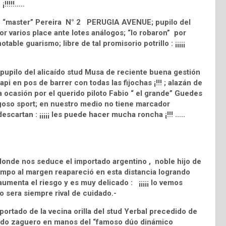
!!!!!…..
vo “master” Pereira N° 2 PERUGIA AVENUE; pupilo del
r varios place ante lotes análogos; “lo robaron” por
able guarismo; libre de tal promisorio potrillo : ¡¡¡¡¡
ilo del alicaído stud Musa de reciente buena gestión
api en pos de barrer con todas las fijochas ¡!!! ; alazán de
ta ocasión por el querido piloto Fabio “ el grande” Guedes
goso sport; en nuestro medio no tiene marcador
scartan : ¡¡¡¡¡ les puede hacer mucha roncha ¡!!! …..
 donde nos seduce el importado argentino , noble hijo de
o al margen reapareció en esta distancia logrando
 aumenta el riesgo y es muy delicado : ¡¡¡¡¡ lo vemos
no sera siempre rival de cuidado.-
tado de la vecina orilla del stud Yerbal precedido de
nado zaguero en manos del “famoso dúo dinámico