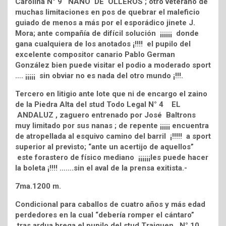
Carolina N° 9 NANO DE OLLEROS ; otro veterano de
muchas limitaciones en pos de quebrar el maleficio
guiado de menos a más por el esporádico jinete J.
Mora; ante compañía de difícil solución ¡¡¡¡¡¡ donde
gana cualquiera de los anotados ¡!!!! el pupilo del
excelente compositor canario Pablo German
González bien puede visitar el podio a moderado sport
…. ¡¡¡¡¡ sin obviar no es nada del otro mundo ¡!!!.
Tercero en litigio ante lote que ni de encargo el zaino
de la Piedra Alta del stud Todo Legal N° 4 EL
ANDALUZ , zaguero entrenado por José Baltrons
muy limitado por sus nanas ; de repente ¡¡¡¡¡ encuentra
de atropellada al esquivo camino del barril ¡!!!!! a sport
superior al previsto; “ante un acertijo de aquellos”
este forastero de físico mediano ¡¡¡¡¡¡les puede hacer
la boleta ¡!!!! …….sin el aval de la prensa exitista.-
7ma.1200 m.
Condicional para caballos de cuatro años y más edad
perdedores en la cual “debería romper el cántaro”
tras ardua brega el pupilo del stud Traiguen N° 10