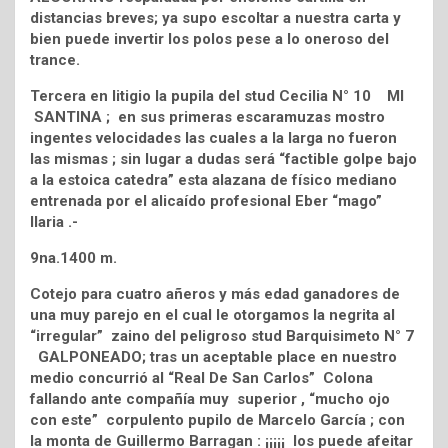
distancias breves; ya supo escoltar a nuestra carta y
bien puede invertir los polos pese a lo oneroso del
trance.
Tercera en litigio la pupila del stud Cecilia N° 10 MI
SANTINA ; en sus primeras escaramuzas mostro
ingentes velocidades las cuales a la larga no fueron
las mismas ; sin lugar a dudas será “factible golpe bajo
a la estoica catedra” esta alazana de físico mediano
entrenada por el alicaído profesional Eber “mago”
Ilaria .-
9na.1400 m.
Cotejo para cuatro añeros y más edad ganadores de
una muy parejo en el cual le otorgamos la negrita al
“irregular” zaino del peligroso stud Barquisimeto N° 7
GALPONEADO; tras un aceptable place en nuestro
medio concurrió al “Real De San Carlos” Colona
fallando ante compañía muy superior , “mucho ojo
con este” corpulento pupilo de Marcelo García ; con
la monta de Guillermo Barragan : ¡¡¡¡¡ los puede afeitar