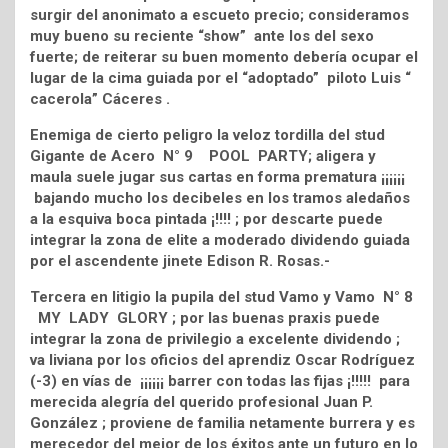
surgir del anonimato a escueto precio; consideramos
muy bueno su reciente “show” ante los del sexo
fuerte; de reiterar su buen momento debería ocupar el
lugar de la cima guiada por el “adoptado” piloto Luis “
cacerola” Cáceres .
Enemiga de cierto peligro la veloz tordilla del stud
Gigante de Acero N° 9 POOL PARTY; aligera y
maula suele jugar sus cartas en forma prematura ¡¡¡¡¡¡
bajando mucho los decibeles en los tramos aledaños
a la esquiva boca pintada ¡!!!! ; por descarte puede
integrar la zona de elite a moderado dividendo guiada
por el ascendente jinete Edison R. Rosas.-
Tercera en litigio la pupila del stud Vamo y Vamo N° 8
MY LADY GLORY ; por las buenas praxis puede
integrar la zona de privilegio a excelente dividendo ;
va liviana por los oficios del aprendiz Oscar Rodríguez
(-3) en vías de ¡¡¡¡¡¡ barrer con todas las fijas ¡!!!!! para
merecida alegría del querido profesional Juan P.
González ; proviene de familia netamente burrera y es
merecedor del mejor de los éxitos ante un futuro en lo