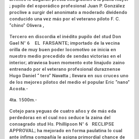
; pupilo del esporádico profesional Juan P. González
proclive a surgir del anonimato a moderado dividendo
conducido una vez más por el veterano piloto F. C.
“chino” Olivera ,
Tercero en discordia el inédito pupilo del stud Don
Gael N° 6 EL FARSANTE; importado de la vecina
orilla de muy buen poder locomotivo se inicia en
nuestro medio precedido de sendas victorias en el
interior; atraviesa buen momento este linajudo zaino
entrenado por el veterano profesional duraznense
Hugo Daniel “ tero” Navatta ; llevara en sus cruces uno
de los mejores pilotos del medio el popular Eric “nano”
Acosta.-
4ta. 1500m.-
Cotejo para yeguas de cuatro años y de más eda
perdedoras en el cual nos seduce la zaina del
consagrado stud Hs. Phillipson N° 6 RECLIPSE
APPROVAL; ha mejorado en forma paulatina lo cual
ante ínfima compañía le asigna primordial chance de