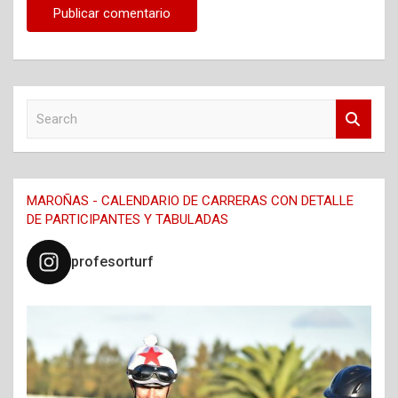
S
e
a
r
c
MAROÑAS - CALENDARIO DE CARRERAS CON DETALLE
h
DE PARTICIPANTES Y TABULADAS
profesorturf