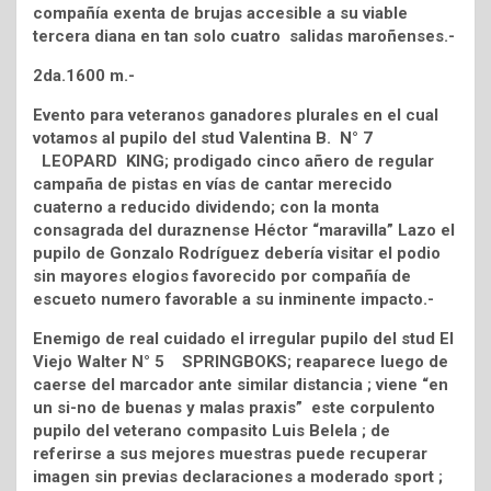
compañía exenta de brujas accesible a su viable
tercera diana en tan solo cuatro salidas maroñenses.-
2da.1600 m.-
Evento para veteranos ganadores plurales en el cual
votamos al pupilo del stud Valentina B. N° 7
LEOPARD KING; prodigado cinco añero de regular
campaña de pistas en vías de cantar merecido
cuaterno a reducido dividendo; con la monta
consagrada del duraznense Héctor “maravilla” Lazo el
pupilo de Gonzalo Rodríguez debería visitar el podio
sin mayores elogios favorecido por compañía de
escueto numero favorable a su inminente impacto.-
Enemigo de real cuidado el irregular pupilo del stud El
Viejo Walter N° 5 SPRINGBOKS; reaparece luego de
caerse del marcador ante similar distancia ; viene “en
un si-no de buenas y malas praxis” este corpulento
pupilo del veterano compasito Luis Belela ; de
referirse a sus mejores muestras puede recuperar
imagen sin previas declaraciones a moderado sport ;