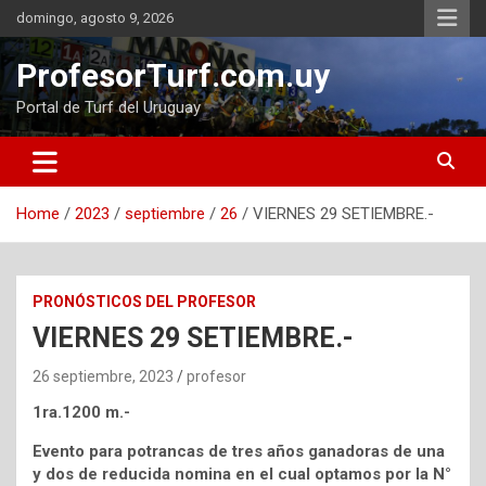
Skip
domingo, agosto 9, 2026
to
content
ProfesorTurf.com.uy
Portal de Turf del Uruguay
Home
2023
septiembre
26
VIERNES 29 SETIEMBRE.-
PRONÓSTICOS DEL PROFESOR
VIERNES 29 SETIEMBRE.-
26 septiembre, 2023
profesor
1ra.1200 m.-
Evento para potrancas de tres años ganadoras de una
y dos de reducida nomina en el cual optamos por la N°