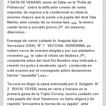
7 GATA DE VERANO; viene de fallar en la “Polla de
Potrancas” sobre la milla ante coevas de suma
enjundia; de regreso a la condicional es obvia la
enorme chance que le asiste a la pupila del stud Tata
Martin; ante coevas de su misma laya: ¡¡¡¡¡¡ la vemos
cantar terno a escueto precio ¡!!!! sin mayores
dilaciones.-
Enemiga de cierto cuidado la linajuda hija de
Verrazano (USA) N° 1 VECCHIA SIGNORINA; ya
estuvo cerca de nuestra elegida y por sus adelantos
recientes ¡¡¡¡¡ le cabe el rótulo sin titubeos ¡!!!! ;
corpulenta zaina del stud Sin Nombre muy indicada a
revertir los polos a moderado sport; conducida en
esta ocasión por el consagrado piloto duraznense
Héctor “maravilla” Lazo.-
Tercera en litigio la zaina entrenada por S. Delgado N°
2 ROCIO FEVER; venia en serie y fracaso en la
primera gema de la Triple Corona; mucho cuidado con
esta pupila del stud Tamarisco; es harto aligera y de
repente “encuentra la horma de su zapato” ante