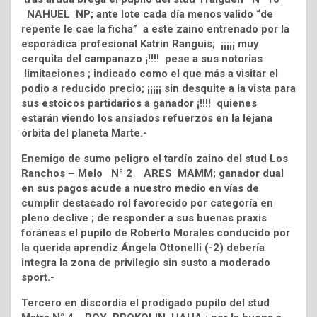
NAHUEL NP; ante lote cada día menos valido “de
repente le cae la ficha” a este zaino entrenado por la
esporádica profesional Katrin Ranguis; ¡¡¡¡¡ muy
cerquita del campanazo ¡!!!! pese a sus notorias
limitaciones ; indicado como el que más a visitar el
podio a reducido precio; ¡¡¡¡¡ sin desquite a la vista para
sus estoicos partidarios a ganador ¡!!!! quienes
estarán viendo los ansiados refuerzos en la lejana
órbita del planeta Marte.-
Enemigo de sumo peligro el tardío zaino del stud Los
Ranchos – Melo N° 2 ARES MAMM; ganador dual
en sus pagos acude a nuestro medio en vías de
cumplir destacado rol favorecido por categoría en
pleno declive ; de responder a sus buenas praxis
foráneas el pupilo de Roberto Morales conducido por
la querida aprendiz Ángela Ottonelli (-2) debería
integra la zona de privilegio sin susto a moderado
sport.-
Tercero en discordia el prodigado pupilo del stud