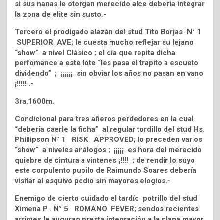
si sus nanas le otorgan merecido alce debería integrar
la zona de elite sin susto.-
Tercero el prodigado alazán del stud Tito Borjas N° 1
SUPERIOR AVE; le cuesta mucho reflejar su lejano
“show” a nivel Clásico ; el día que repita dicha
perfomance a este lote “les pasa el trapito a escueto
dividendo” ; ¡¡¡¡¡¡ sin obviar los años no pasan en vano
¡!!!!! .-
3ra.1600m.
Condicional para tres añeros perdedores en la cual
“debería caerle la ficha” al regular tordillo del stud Hs.
Phillipson N° 1 RISK APPROVED; lo preceden varios
“show” a niveles análogos ; ¡¡¡¡¡ es hora del merecido
quiebre de cintura a vintenes ¡!!!! ; de rendir lo suyo
este corpulento pupilo de Raimundo Soares debería
visitar al esquivo podio sin mayores elogios.-
Enemigo de cierto cuidado el tardío potrillo del stud
Ximena P . N° 5 ROMANO FEVER; sendos recientes
arrimes le auguran presta integración a la plana mayor