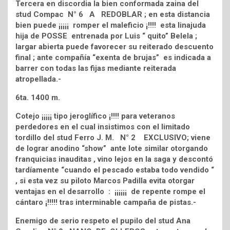
Tercera en discordia la bien conformada zaina del
stud Compac N° 6 A REDOBLAR ; en esta distancia
bien puede ¡¡¡¡¡ romper el maleficio ¡!!!! esta linajuda
hija de POSSE entrenada por Luis “ quito” Belela ;
largar abierta puede favorecer su reiterado descuento
final ; ante compañía “exenta de brujas” es indicada a
barrer con todas las fijas mediante reiterada
atropellada.-
6ta. 1400 m.
Cotejo ¡¡¡¡¡ tipo jeroglífico ¡!!!! para veteranos
perdedores en el cual insistimos con el limitado
tordillo del stud Ferro J. M. N° 2 EXCLUSIVO; viene
de lograr anodino “show” ante lote similar otorgando
franquicias inauditas , vino lejos en la saga y descontó
tardíamente “cuando el pescado estaba todo vendido “
, si esta vez su piloto Marcos Padilla evita otorgar
ventajas en el desarrollo : ¡¡¡¡¡¡ de repente rompe el
cántaro ¡!!!!! tras interminable campaña de pistas.-
Enemigo de serio respeto el pupilo del stud Ana