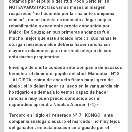
optamos por el pupilo del stud Poco Serio N° 10
NOTEVAGUSTAR; tras varios meses al margen
reapareció “no haciendo por la riña ante compañía
similar” , mejor puesto es indicado a logar amplia
rehabilitación a excelente precio conducido por
Maicol De Souza; en sus primeras andanzas fue
mucho mejor que este alicaído lote ; si sus nanas le
otorgan merecido alce debería hacer roncha sin
mayores dilaciones para merecida alegría de sus
entusiastas propietarios.-
Enemigo de cierto cuidado ante compañía de escasos
bemoles el diminuto pupilo del stud Manduba N° 8
ALCISTA; zaino de escueto físico muy ligero de
abajo ; si lo dejan hacer su juego en la vanguardia sin
hostigarlo en demasía lo vemos capaz de hacer
roncha a muy buen precio conducido por el
esporádico aprendiz Nicolás Alarcón (-4).-
Tercero en litigio el reiterado N° 7 KONGO; ante
compañía análoga clausuro el marcador no muy lejos
del ganador ; en esta ocasión será guiado por el