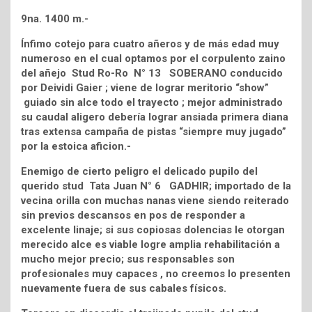
9na. 1400 m.-
Ínfimo cotejo para cuatro añeros y de más edad muy
numeroso en el cual optamos por el corpulento zaino
del añejo Stud Ro-Ro N° 13 SOBERANO conducido
por Deividi Gaier ; viene de lograr meritorio “show”
guiado sin alce todo el trayecto ; mejor administrado
su caudal aligero debería lograr ansiada primera diana
tras extensa campaña de pistas “siempre muy jugado”
por la estoica aficion.-
Enemigo de cierto peligro el delicado pupilo del
querido stud Tata Juan N° 6 GADHIR; importado de la
vecina orilla con muchas nanas viene siendo reiterado
sin previos descansos en pos de responder a
excelente linaje; si sus copiosas dolencias le otorgan
merecido alce es viable logre amplia rehabilitación a
mucho mejor precio; sus responsables son
profesionales muy capaces , no creemos lo presenten
nuevamente fuera de sus cabales físicos.