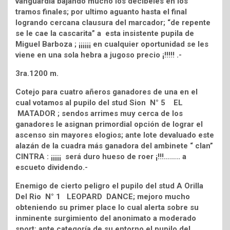
vanguardia bajando mucho los decibeles en los
tramos finales; por ultimo aguanto hasta el final
logrando cercana clausura del marcador; “de repente
se le cae la cascarita” a esta insistente pupila de
Miguel Barboza ; ¡¡¡¡¡¡ en cualquier oportunidad se les
viene en una sola hebra a jugoso precio ¡!!!!! .-
3ra.1200 m.
Cotejo para cuatro añeros ganadores de una en el
cual votamos al pupilo del stud Sion N° 5 EL
MATADOR ; sendos arrimes muy cerca de los
ganadores le asignan primordial opción de lograr el
ascenso sin mayores elogios; ante lote devaluado este
alazán de la cuadra más ganadora del ambinete “ clan”
CINTRA : ¡¡¡¡¡ será duro hueso de roer ¡!!!…….. a
escueto dividendo.-
Enemigo de cierto peligro el pupilo del stud A Orilla
Del Rio N° 1 LEOPARD DANCE; mejoro mucho
obteniendo su primer place lo cual alerta sobre su
inminente surgimiento del anonimato a moderado
sport; ante categoría de su entorno el pupilo del