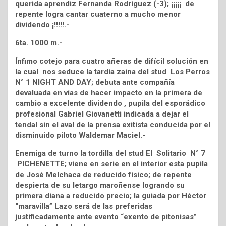
querida aprendiz Fernanda Rodríguez (-3); ¡¡¡¡¡ de
repente logra cantar cuaterno a mucho menor
dividendo ¡!!!!!.-
6ta. 1000 m.-
Ínfimo cotejo para cuatro añeras de difícil solución en
la cual nos seduce la tardía zaina del stud Los Perros
N° 1 NIGHT AND DAY; debuta ante compañía
devaluada en vías de hacer impacto en la primera de
cambio a excelente dividendo , pupila del esporádico
profesional Gabriel Giovanetti indicada a dejar el
tendal sin el aval de la prensa exitista conducida por el
disminuido piloto Waldemar Maciel.-
Enemiga de turno la tordilla del stud El Solitario N° 7
PICHENETTE; viene en serie en el interior esta pupila
de José Melchaca de reducido físico; de repente
despierta de su letargo maroñense logrando su
primera diana a reducido precio; la guiada por Héctor
“maravilla” Lazo será de las preferidas
justificadamente ante evento “exento de pitonisas”