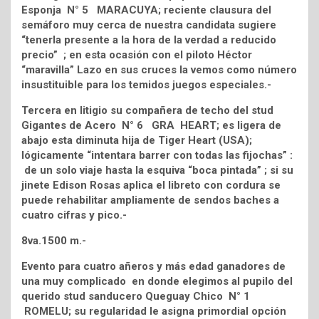
Esponja N° 5 MARACUYA; reciente clausura del
semáforo muy cerca de nuestra candidata sugiere
“tenerla presente a la hora de la verdad a reducido
precio” ; en esta ocasión con el piloto Héctor
“maravilla” Lazo en sus cruces la vemos como número
insustituible para los temidos juegos especiales.-
Tercera en litigio su compañera de techo del stud
Gigantes de Acero N° 6 GRA HEART; es ligera de
abajo esta diminuta hija de Tiger Heart (USA);
lógicamente “intentara barrer con todas las fijochas” :
de un solo viaje hasta la esquiva “boca pintada” ; si su
jinete Edison Rosas aplica el libreto con cordura se
puede rehabilitar ampliamente de sendos baches a
cuatro cifras y pico.-
8va.1500 m.-
Evento para cuatro añeros y más edad ganadores de
una muy complicado en donde elegimos al pupilo del
querido stud sanducero Queguay Chico N° 1
ROMELU; su regularidad le asigna primordial opción