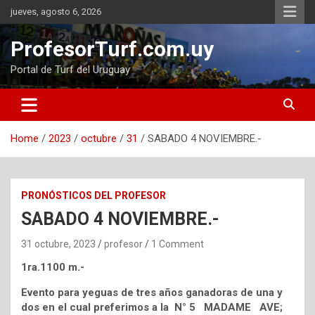
Skip
jueves, agosto 6, 2026
to
content
ProfesorTurf.com.uy
Portal de Turf del Uruguay
Home
2023
octubre
31
SABADO 4 NOVIEMBRE.-
PRONÓSTICOS DEL PROFESOR
SABADO 4 NOVIEMBRE.-
31 octubre, 2023
profesor
1 Comment
1ra.1100 m.-
Evento para yeguas de tres años ganadoras de una y
dos en el cual preferimos a la N° 5 MADAME AVE;