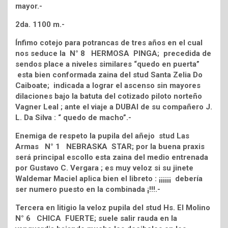
mayor.-
2da. 1100 m.-
Ínfimo cotejo para potrancas de tres años en el cual
nos seduce la N° 8 HERMOSA PINGA; precedida de
sendos place a niveles similares “quedo en puerta”
esta bien conformada zaina del stud Santa Zelia Do
Caiboate; indicada a lograr el ascenso sin mayores
dilaciones bajo la batuta del cotizado piloto norteño
Vagner Leal ; ante el viaje a DUBAI de su compañero J.
L. Da Silva : “ quedo de macho”.-
Enemiga de respeto la pupila del añejo stud Las
Armas N° 1 NEBRASKA STAR; por la buena praxis
será principal escollo esta zaina del medio entrenada
por Gustavo C. Vergara ; es muy veloz si su jinete
Waldemar Maciel aplica bien el libreto : ¡¡¡¡¡¡ debería
ser numero puesto en la combinada ¡!!!.-
Tercera en litigio la veloz pupila del stud Hs. El Molino
N° 6 CHICA FUERTE; suele salir rauda en la