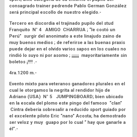
consagrado trainer pedrende Pablo German González
será principal escollo de nuestro elegido.-
Tercero en discordia el trajinado pupilo del stud
Franquito N° 4 AMIGO CHARRUA ; “le costó un
Perú” surgir del anonimato a este linajudo zaino de
muy buenos medios ; de referirse a las buenas praxis
puede dejar en el olvido varios sapos en los cuales no
rindió lo suyo ni por asomo ; ¡¡¡¡¡¡ mayoritariamente sin
boletos ¡!!!! .-
4ra.1200 m.-
Evento mixto para veteranos ganadores plurales en el
cual le otorgamos la negrita al rendidor hijo de
Adriano (USA) N° 5 JUMPINGBOARD; bien ubicado
en la escala del plomo este pingo del famoso “clan”
Cintra debería sobresalir a reducido sport guiado por
el excelente piloto Eric “nano” Acosta; ha demostrado
ser veloz y muy guapo por lo cual “ hay que ganarle a
él”.-