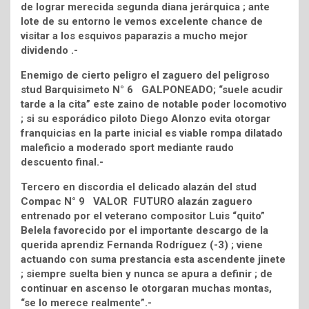
de lograr merecida segunda diana jerárquica ; ante
lote de su entorno le vemos excelente chance de
visitar a los esquivos paparazis a mucho mejor
dividendo .-
Enemigo de cierto peligro el zaguero del peligroso
stud Barquisimeto N° 6 GALPONEADO; “suele acudir
tarde a la cita” este zaino de notable poder locomotivo
; si su esporádico piloto Diego Alonzo evita otorgar
franquicias en la parte inicial es viable rompa dilatado
maleficio a moderado sport mediante raudo
descuento final.-
Tercero en discordia el delicado alazán del stud
Compac N° 9 VALOR FUTURO alazán zaguero
entrenado por el veterano compositor Luis “quito”
Belela favorecido por el importante descargo de la
querida aprendiz Fernanda Rodríguez (-3) ; viene
actuando con suma prestancia esta ascendente jinete
; siempre suelta bien y nunca se apura a definir ; de
continuar en ascenso le otorgaran muchas montas,
“se lo merece realmente”.-