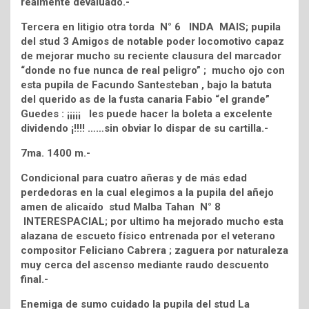
realmente devaluado.-
Tercera en litigio otra torda N° 6 INDA MAIS; pupila
del stud 3 Amigos de notable poder locomotivo capaz
de mejorar mucho su reciente clausura del marcador
“donde no fue nunca de real peligro” ; mucho ojo con
esta pupila de Facundo Santesteban , bajo la batuta
del querido as de la fusta canaria Fabio “el grande”
Guedes : ¡¡¡¡¡ les puede hacer la boleta a excelente
dividendo ¡!!!! ……sin obviar lo dispar de su cartilla.-
7ma. 1400 m.-
Condicional para cuatro añeras y de más edad
perdedoras en la cual elegimos a la pupila del añejo
amen de alicaído stud Malba Tahan N° 8
INTERESPACIAL; por ultimo ha mejorado mucho esta
alazana de escueto físico entrenada por el veterano
compositor Feliciano Cabrera ; zaguera por naturaleza
muy cerca del ascenso mediante raudo descuento
final.-
Enemiga de sumo cuidado la pupila del stud La