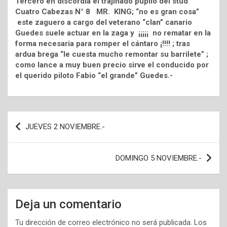
Tercero en discordia el trajinado pupilo del stud
Cuatro Cabezas N° 8 MR. KING; “no es gran cosa”
este zaguero a cargo del veterano “clan” canario
Guedes suele actuar en la zaga y ¡¡¡¡¡ no rematar en la
forma necesaria para romper el cántaro ¡!!!! ; tras
ardua brega “le cuesta mucho remontar su barrilete” ;
como lance a muy buen precio sirve el conducido por
el querido piloto Fabio “el grande” Guedes.-
Navegación
JUEVES 2 NOVIEMBRE.-
de
entradas
DOMINGO 5 NOVIEMBRE.-
Deja un comentario
Tu dirección de correo electrónico no será publicada.
Los