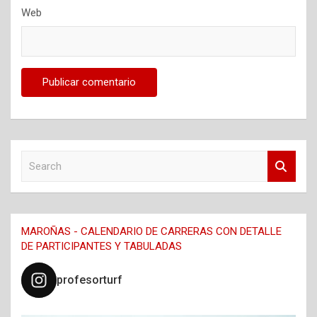
Web
S
e
a
r
c
MAROÑAS - CALENDARIO DE CARRERAS CON DETALLE
h
DE PARTICIPANTES Y TABULADAS
profesorturf