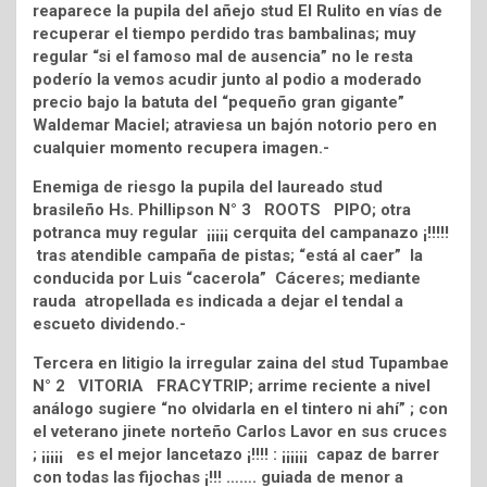
reaparece la pupila del añejo stud El Rulito en vías de
recuperar el tiempo perdido tras bambalinas; muy
regular “si el famoso mal de ausencia” no le resta
poderío la vemos acudir junto al podio a moderado
precio bajo la batuta del “pequeño gran gigante”
Waldemar Maciel; atraviesa un bajón notorio pero en
cualquier momento recupera imagen.-
Enemiga de riesgo la pupila del laureado stud
brasileño Hs. Phillipson N° 3 ROOTS PIPO; otra
potranca muy regular ¡¡¡¡¡ cerquita del campanazo ¡!!!!!
tras atendible campaña de pistas; “está al caer” la
conducida por Luis “cacerola” Cáceres; mediante
rauda atropellada es indicada a dejar el tendal a
escueto dividendo.-
Tercera en litigio la irregular zaina del stud Tupambae
N° 2 VITORIA FRACYTRIP; arrime reciente a nivel
análogo sugiere “no olvidarla en el tintero ni ahí” ; con
el veterano jinete norteño Carlos Lavor en sus cruces
; ¡¡¡¡¡ es el mejor lancetazo ¡!!!! : ¡¡¡¡¡¡ capaz de barrer
con todas las fijochas ¡!!! ……. guiada de menor a