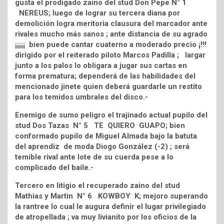
gusta el prodigado zaino del stud Don Pepe N° 1
NEREUS; luego de lograr su tercera diana por
demolición logra meritoria clausura del marcador ante
rivales mucho más sanos ; ante distancia de su agrado
¡¡¡¡¡ bien puede cantar cuaterno a moderado precio ¡!!!
dirigido por el reiterado piloto Marcos Padilla ; largar
junto a los palos lo obligara a jugar sus cartas en
forma prematura; dependerá de las habilidades del
mencionado jinete quien deberá guardarle un restito
para los temidos umbrales del disco.-
Enemigo de sumo peligro el trajinado actual pupilo del
stud Dos Tazas N° 5 TE QUIERO GUAPO; bien
conformado pupilo de Miguel Almada bajo la batuta
del aprendiz de moda Diogo González (-2) ; será
temible rival ante lote de su cuerda pese a lo
complicado del baile.-
Tercero en litigio el recuperado zaino del stud
Mathias y Martin N° 6 KOWBOY K; mejoro superando
la rantree lo cual le augura definir el lugar privilegiado
de atropellada ; va muy livianito por los oficios de la