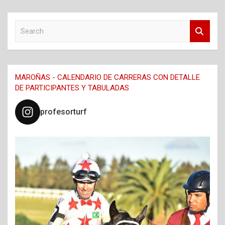
S
e
a
r
c
MAROÑAS - CALENDARIO DE CARRERAS CON DETALLE
h
DE PARTICIPANTES Y TABULADAS
profesorturf