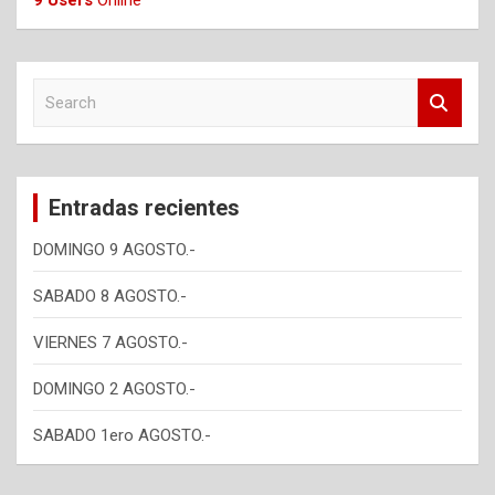
S
e
a
r
c
Entradas recientes
h
DOMINGO 9 AGOSTO.-
SABADO 8 AGOSTO.-
VIERNES 7 AGOSTO.-
DOMINGO 2 AGOSTO.-
SABADO 1ero AGOSTO.-