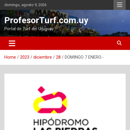
Skip
domingo, agosto 9, 2026
to
content
ProfesorTurf.com.uy
Portal de Turf del Uruguay
Home
2023
diciembre
28
DOMINGO 7 ENERO.-