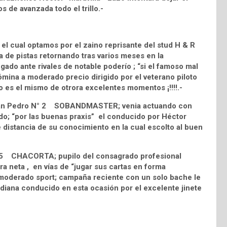
s de avanzada todo el trillo.-
 el cual optamos por el zaino reprisante del stud H & R
e pistas retornando tras varios meses en la
ado ante rivales de notable poderío ; “si el famoso mal
mina a moderado precio dirigido por el veterano piloto
o es el mismo de otrora excelentes momentos ¡!!!!.-
. San Pedro N° 2 SOBANDMASTER; venia actuando con
do; “por las buenas praxis” el conducido por Héctor
 distancia de su conocimiento en la cual escolto al buen
 N° 5 CHACORTA; pupilo del consagrado profesional
a neta , en vías de “jugar sus cartas en forma
moderado sport; campaña reciente con un solo bache le
iana conducido en esta ocasión por el excelente jinete