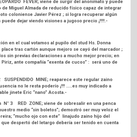
 LEOPARDO FEVER; viene de surgir del anonimato y puede
lo de Miguel Almada de reducido físico capaz de integrar
loto coloniense Javier Pérez ; si logra recuperar algún
 puede dejar viendo visiones a jugoso precio ¡!!!!.-
ución en el cual votamos al pupilo del stud Hs. Donna
lace tras cartón aunque mejoro se cayó del marcador ;
olos sin previas declaraciones a mucho mejor precio; en
án Piriz, ante compañía “exenta de cucos” : será uno de
° 2 SUSPENDIDO MINE; reaparece este regular zaino
ausencia no le resta poderío ¡!!! …..es muy indicado a
able jinete Eric “nano” Acosta.-
oron N° 3 RED ZONE; viene de sobresalir en una penca
nuestro medio “sin boletos”; demostró ser muy veloz el
reira; “mucho ojo con este” linajudo zaino hijo del
 que despertó del letargo debería ser tenido en cuenta