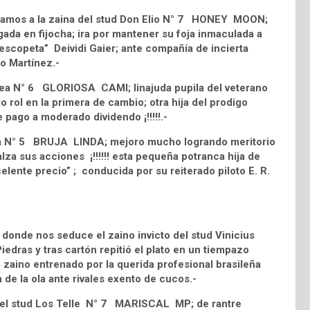
votamos a la zaina del stud Don Elio N° 7 HONEY MOON;
ada en fijocha; ira por mantener su foja inmaculada a
 escopeta” Deividi Gaier; ante compañía de incierta
o Martínez.-
Idea N° 6 GLORIOSA CAMI; linajuda pupila del veterano
 rol en la primera de cambio; otra hija del prodigo
e pago a moderado dividendo ¡!!!!!.-
ola N° 5 BRUJA LINDA; mejoro mucho logrando meritorio
alza sus acciones ¡!!!!!! esta pequeña potranca hija de
elente precio” ; conducida por su reiterado piloto E. R.
 donde nos seduce el zaino invicto del stud Vinicius
as y tras cartón repitió el plato en un tiempazo
zaino entrenado por la querida profesional brasileña
de la ola ante rivales exento de cucos.-
 del stud Los Telle N° 7 MARISCAL MP; de rantre