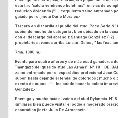
Enemigo de cierto peligro el aligero pupilo del stu
este tiro “saldrá vendiendo boletines” en vias de compl
reducido dividendo ¡!!!!!, corpulento zaino entrenado p
guiado por el jinete Darío Morales.-
Tercero en discordia el pupilo del stud Poco Serio N
subiendo mucho de categoría , bien ubicado en la escal
con el descargo del aprendiz Santiago González (-2) l
propietarios ; vamos arriba Luisito Gelos , “ las feas t
7ma. 1300 m.-
Evento para cuatro añeros y de más edad ganadores de u
“mangazo del querido stud Las Armas” N° 10 DE BANK
zaino entrenado por el esporádico profesional José Cui
súper fiesta dejando el tendal de doloridos ; mucho ojo 
exento de cucos ¡!!! : les puede hacer la boleta impre
González.-
Enemigo y mucho más el zaino del stud Dylanmia N° 8
similares bien puede visitar el podio a moderado precio ¡
esporádico jinete Julio De Arrascaeta.-