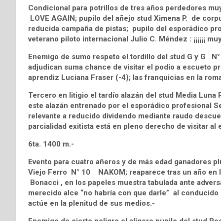
Condicional para potrillos de tres años perdedores m
LOVE AGAIN; pupilo del añejo stud Ximena P. de corpul
reducida campaña de pistas; pupilo del esporádico prof
veterano piloto internacional Julio C. Méndez : ¡¡¡¡¡¡ muy 
Enemigo de sumo respeto el tordillo del stud G y G N
adjudican suma chance de visitar el podio a escueto pr
aprendiz Luciana Fraser (-4); las franquicias en la romana
Tercero en litigio el tardío alazán del stud Media Lu
este alazán entrenado por el esporádico profesional Seb
relevante a reducido dividendo mediante raudo descuen
parcialidad exitista está en pleno derecho de visitar al
6ta. 1400 m.-
Evento para cuatro añeros y de más edad ganadores plur
Viejo Ferro N° 10 NAKOM; reaparece tras un año en la 
Bonacci , en los papeles muestra tabulada ante advers
merecido alce “no habría con que darle” al conducido 
actúe en la plenitud de sus medios.-