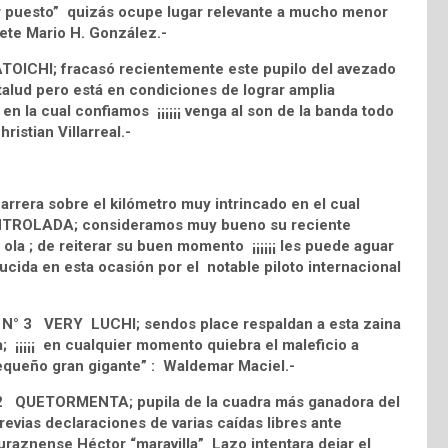
or puesto” quizás ocupe lugar relevante a mucho menor
nete Mario H. González.-
 ZATOICHI; fracasó recientemente este pupilo del avezado
alud pero está en condiciones de lograr amplia
 en la cual confiamos ¡¡¡¡¡¡ venga al son de la banda todo
ristian Villarreal.-
rrera sobre el kilómetro muy intrincado en el cual
 CONTROLADA; consideramos muy bueno su reciente
 ola ; de reiterar su buen momento ¡¡¡¡¡¡ les puede aguar
ucida en esta ocasión por el notable piloto internacional
los N° 3 VERY LUCHI; sendos place respaldan a esta zaina
 ¡¡¡¡¡ en cualquier momento quiebra el maleficio a
 “pequeño gran gigante” : Waldemar Maciel.-
N° 2 QUETORMENTA; pupila de la cuadra más ganadora del
evias declaraciones de varias caídas libres ante
duraznense Héctor “maravilla” Lazo intentara dejar el