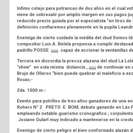
Infimo cotejo para potrancas de dos años en el cual 
viene de sobresalir por amplio margen en sus pagos jug
reducido precio guiada por el especialista “en tiros de
definición confiaremos plenamente en la pupila Leandr
Enemiga de cierto cuidado la inédita del stud Somos 
compositor Luis A. Belela propensa a cumplir destacado
padrillo POSSE ¡¡¡¡¡¡ capaz de accionar la ventanillas d
Tercera en discordia la precoz alazana del stud La L
“show” en esta misma distancia , ¡¡¡¡¡¡ de continuar en 
Brujo de Olleros “bien puede quebrar el maleficio a exc
Rosas.-
2da. 1000 m.-
Evento para potrillos de tres años ganadores de una en
Rohers N° 2 PRETO E BOM; debuto ganando en Las Piedr
empleando notable guarismo cronografico ; corpulento 
Josiane Gulart muy indicado a mantenerse en la cresta 
Enemigo de cierto peligro el bien conformado alazán