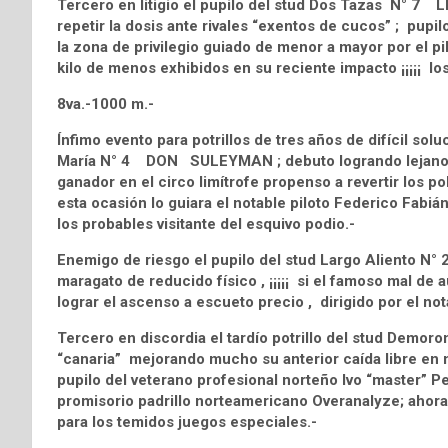
Tercero en litigio el pupilo del stud Dos Tazas N° 7
repetir la dosis ante rivales “exentos de cucos” ; pupi
la zona de privilegio guiado de menor a mayor por el pi
kilo de menos exhibidos en su reciente impacto ¡¡¡¡¡ los
8va.-1000 m.-
Ínfimo evento para potrillos de tres años de difícil sol
María N° 4 DON SULEYMAN ; debuto logrando lejano p
ganador en el circo limítrofe propenso a revertir los p
esta ocasión lo guiara el notable piloto Federico Fabi
los probables visitante del esquivo podio.-
Enemigo de riesgo el pupilo del stud Largo Aliento N
maragato de reducido físico , ¡¡¡¡¡ si el famoso mal de 
lograr el ascenso a escueto precio , dirigido por el not
Tercero en discordia el tardío potrillo del stud Dem
“canaria” mejorando mucho su anterior caída libre en 
pupilo del veterano profesional norteño Ivo “master” Pe
promisorio padrillo norteamericano Overanalyze; ahora
para los temidos juegos especiales.-