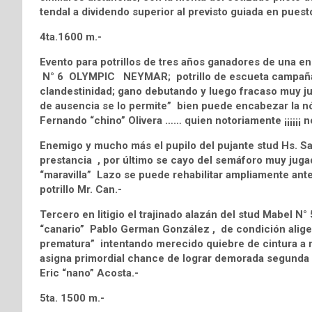
tendal a dividendo superior al previsto guiada en puesto
4ta.1600 m.-
Evento para potrillos de tres años ganadores de una en
N° 6 OLYMPIC NEYMAR; potrillo de escueta campaña d
clandestinidad; gano debutando y luego fracaso muy jug
de ausencia se lo permite” bien puede encabezar la nó
Fernando “chino” Olivera …… quien notoriamente ¡¡¡¡¡¡ n
Enemigo y mucho más el pupilo del pujante stud Hs
prestancia , por último se cayo del semáforo muy juga
“maravilla” Lazo se puede rehabilitar ampliamente ante
potrillo Mr. Can.-
Tercero en litigio el trajinado alazán del stud Mabel
“canario” Pablo German González , de condición aliger
prematura” intentando merecido quiebre de cintura a 
asigna primordial chance de lograr demorada segunda d
Eric “nano” Acosta.-
5ta. 1500 m.-