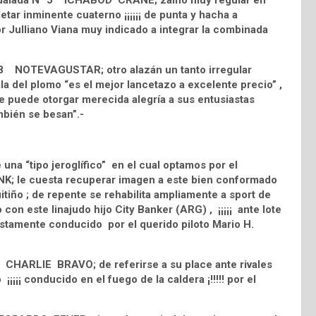
d Pedalada N° 5 ICHABOD CRANE; zaino muy regular en
etar inminente cuaterno ¡¡¡¡¡¡ de punta y hacha a
or Julliano Viana muy indicado a integrar la combinada
° 8 NOTEVAGUSTAR; otro alazán un tanto irregular
a del plomo “es el mejor lancetazo a excelente precio” ,
e puede otorgar merecida alegría a sus entusiastas
ambién se besan”.-
na “tipo jeroglífico” en el cual optamos por el
; le cuesta recuperar imagen a este bien conformado
tiño ; de repente se rehabilita ampliamente a sport de
con este linajudo hijo City Banker (ARG) , ¡¡¡¡¡ ante lote
vistamente conducido por el querido piloto Mario H.
 CHARLIE BRAVO; de referirse a su place ante rivales
¡¡¡¡ conducido en el fuego de la caldera ¡!!!!! por el