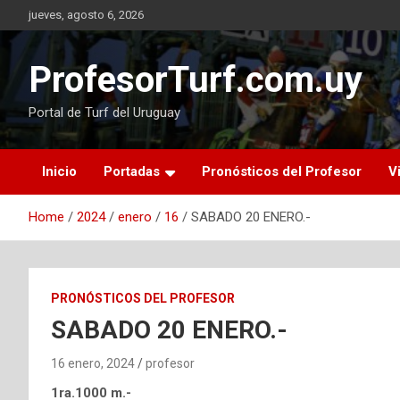
Skip
jueves, agosto 6, 2026
to
content
ProfesorTurf.com.uy
Portal de Turf del Uruguay
Inicio
Portadas
Pronósticos del Profesor
V
Home
2024
enero
16
SABADO 20 ENERO.-
PRONÓSTICOS DEL PROFESOR
SABADO 20 ENERO.-
16 enero, 2024
profesor
1ra.1000 m.-