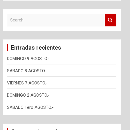
S
e
a
r
c
Entradas recientes
h
DOMINGO 9 AGOSTO.-
SABADO 8 AGOSTO.-
VIERNES 7 AGOSTO.-
DOMINGO 2 AGOSTO.-
SABADO 1ero AGOSTO.-