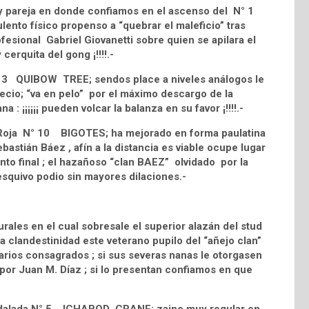
uy pareja en donde confiamos en el ascenso del N° 1
ento físico propenso a “quebrar el maleficio” tras
esional Gabriel Giovanetti sobre quien se apilara el
cerquita del gong ¡!!!!.-
° 3 QUIBOW TREE; sendos place a niveles análogos le
ecio; “va en pelo” por el máximo descargo de la
 : ¡¡¡¡¡¡ pueden volcar la balanza en su favor ¡!!!!.-
na Roja N° 10 BIGOTES; ha mejorado en forma paulatina
astián Báez , afín a la distancia es viable ocupe lugar
to final ; el hazañoso “clan BAEZ” olvidado por la
 esquivo podio sin mayores dilaciones.-
ales en el cual sobresale el superior alazán del stud
clandestinidad este veterano pupilo del “añejo clan”
arios consagrados ; si sus severas nanas le otorgasen
por Juan M. Díaz ; si lo presentan confiamos en que