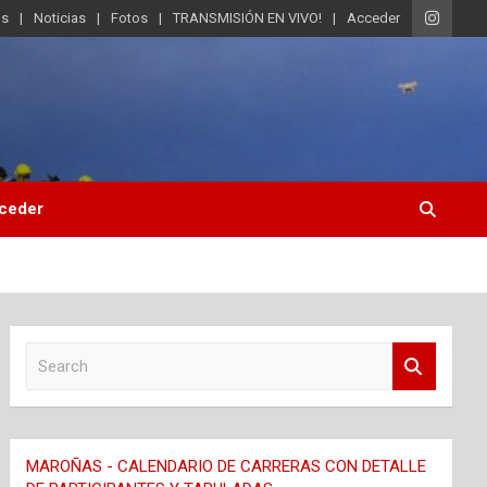
os
Noticias
Fotos
TRANSMISIÓN EN VIVO!
Acceder
ceder
S
e
a
r
c
MAROÑAS - CALENDARIO DE CARRERAS CON DETALLE
h