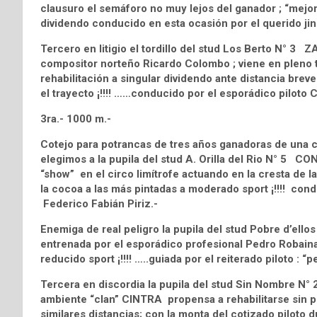
clausuro el semáforo no muy lejos del ganador ; “mej
dividendo conducido en esta ocasión por el querido ji
Tercero en litigio el tordillo del stud Los Berto N° 3
compositor norteño Ricardo Colombo ; viene en pleno t
rehabilitación a singular dividendo ante distancia breve
el trayecto ¡!!!! ……conducido por el esporádico piloto Ch
3ra.- 1000 m.-
Cotejo para potrancas de tres años ganadoras de una ca
elegimos a la pupila del stud A. Orilla del Rio N° 5
“show” en el circo limítrofe actuando en la cresta de la
la cocoa a las más pintadas a moderado sport ¡!!!! cond
Federico Fabián Piriz.-
Enemiga de real peligro la pupila del stud Pobre d’el
entrenada por el esporádico profesional Pedro Robaina;
reducido sport ¡!!!! …..guiada por el reiterado piloto :
Tercera en discordia la pupila del stud Sin Nombre 
ambiente “clan” CINTRA propensa a rehabilitarse sin pr
similares distancias; con la monta del cotizado piloto 