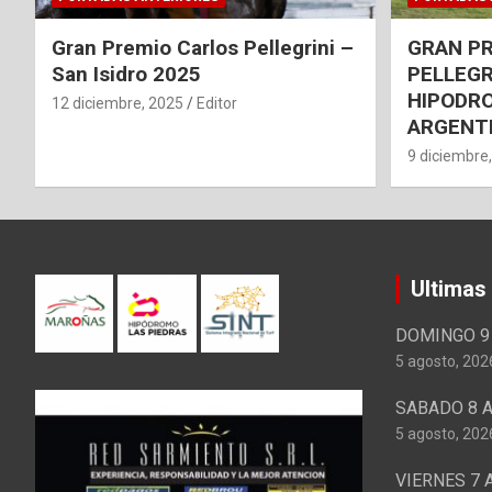
Gran Premio Carlos Pellegrini –
GRAN P
San Isidro 2025
PELLEGR
HIPODRO
12 diciembre, 2025
Editor
ARGENT
9 diciembre
Ultimas
DOMINGO 9 
5 agosto, 202
SABADO 8 A
5 agosto, 202
VIERNES 7 