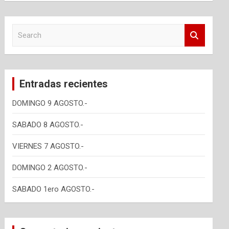
S
e
a
r
c
Entradas recientes
h
DOMINGO 9 AGOSTO.-
SABADO 8 AGOSTO.-
VIERNES 7 AGOSTO.-
DOMINGO 2 AGOSTO.-
SABADO 1ero AGOSTO.-