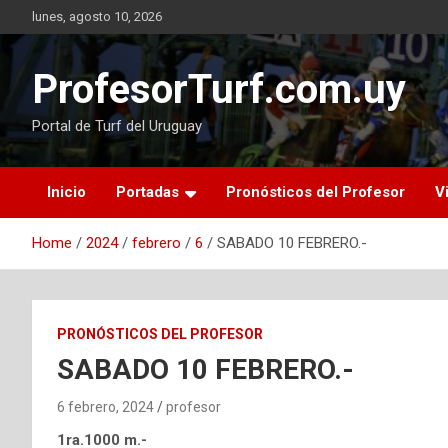
Skip
lunes, agosto 10, 2026
to
content
ProfesorTurf.com.uy
Portal de Turf del Uruguay
Inicio
Portadas
Pronósticos del Profesor
V
Home
2024
febrero
6
SABADO 10 FEBRERO.-
PRONÓSTICOS DEL PROFESOR
SABADO 10 FEBRERO.-
6 febrero, 2024
profesor
1ra.1000 m.-