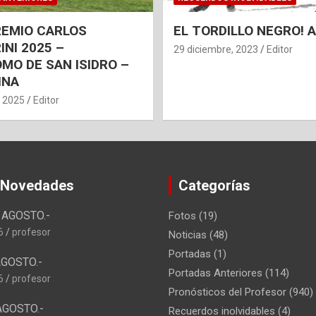
REMIO CARLOS
EL TORDILLO NEGRO!
INI 2025 –
29 diciembre, 2023
Editor
MO DE SAN ISIDRO –
INA
, 2025
Editor
 Novedades
Categorías
AGOSTO.-
Fotos
(19)
6
profesor
Noticias
(48)
Portadas
(1)
GOSTO.-
Portadas Anteriores
(114)
6
profesor
Pronósticos del Profesor
(940)
AGOSTO.-
Recuerdos inolvidables
(4)