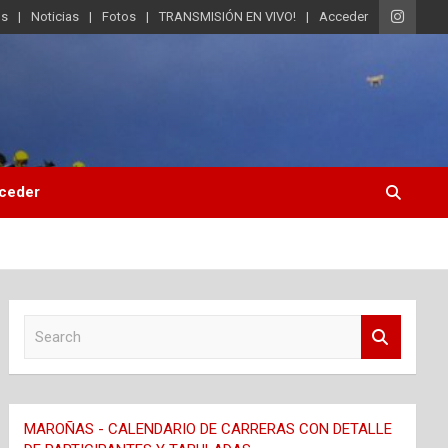
os
Noticias
Fotos
TRANSMISIÓN EN VIVO!
Acceder
ceder
S
e
a
r
c
MAROÑAS - CALENDARIO DE CARRERAS CON DETALLE
h