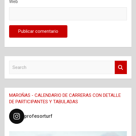
Web
S
e
a
r
c
MAROÑAS - CALENDARIO DE CARRERAS CON DETALLE
h
DE PARTICIPANTES Y TABULADAS
profesorturf