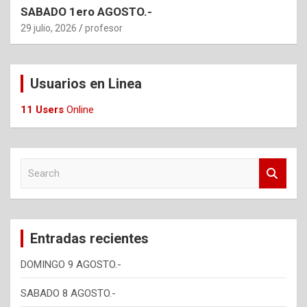
SABADO 1ero AGOSTO.-
29 julio, 2026
profesor
Usuarios en Linea
11 Users
Online
S
e
a
r
c
Entradas recientes
h
DOMINGO 9 AGOSTO.-
SABADO 8 AGOSTO.-