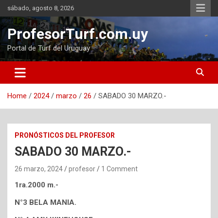
Skip
sábado, agosto 8, 2026
to
content
ProfesorTurf.com.uy
Portal de Turf del Uruguay
Home
2024
marzo
26
SABADO 30 MARZO.-
PRONÓSTICOS DEL PROFESOR
SABADO 30 MARZO.-
26 marzo, 2024
profesor
1 Comment
1ra.2000 m.-
N°3 BELA MANIA.