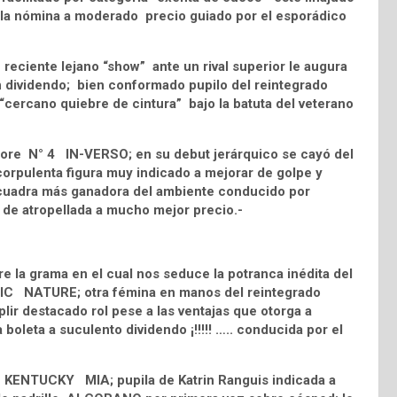
la nómina a moderado precio guiado por el esporádico
ciente lejano “show” ante un rival superior le augura
en dividendo; bien conformado pupilo del reintegrado
“cercano quiebre de cintura” bajo la batuta del veterano
ggiore N° 4 IN-VERSO; en su debut jerárquico se cayó del
corpulenta figura muy indicado a mejorar de golpe y
 cuadra más ganadora del ambiente conducido por
o de atropellada a mucho mejor precio.-
e la grama en el cual nos seduce la potranca inédita del
IC NATURE; otra fémina en manos del reintegrado
r destacado rol pese a las ventajas que otorga a
boleta a suculento dividendo ¡!!!!! ….. conducida por el
 5 KENTUCKY MIA; pupila de Katrin Ranguis indicada a