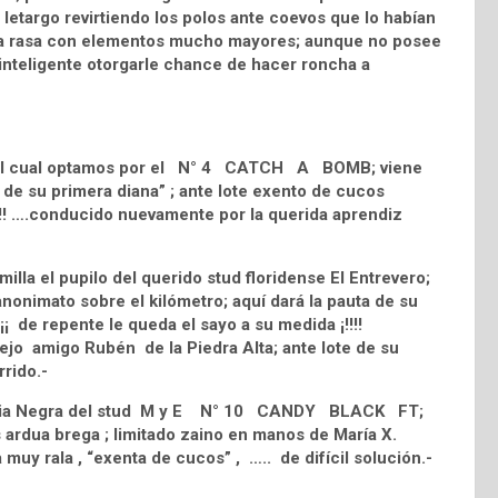
 letargo revirtiendo los polos ante coevos que lo habían
abla rasa con elementos mucho mayores; aunque no posee
inteligente otorgarle chance de hacer roncha a
n el cual optamos por el N° 4 CATCH A BOMB; viene
e su primera diana” ; ante lote exento de cucos
¡!!! ….conducido nuevamente por la querida aprendiz
illa el pupilo del querido stud floridense El Entrevero;
nonimato sobre el kilómetro; aquí dará la pauta de su
¡¡ de repente le queda el sayo a su medida ¡!!!!
ejo amigo Rubén de la Piedra Alta; ante lote de su
rrido.-
e Furia Negra del stud M y E N° 10 CANDY BLACK FT;
s ardua brega ; limitado zaino en manos de María X.
uy rala , “exenta de cucos” , ….. de difícil solución.-