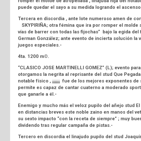
romper el molde de atropellada , linajuda hija del no
puede quedar el sayo a su medida logrando el ascenso a
Tercera en discordia , ante lote numeroso amen de com
SKYPIRIÑA; otra fémina que ira por romper el molde s
vías de barrer con todas las fijochas” bajo la egida d
German González; ante evento de incierta solución l
juegos especiales.-
4ta. 1200 m©.
“CLASICO JOSE MARTINELLI GOMEZ” (L); evento para t
otorgamos la negrita al reprisante del stud Que Pega
notable físico , ¡¡¡¡¡¡ fue de los mejores exponentes de 
permite es capaz de cantar cuaterno a moderado sport
que ganarle a él.-
Enemigo y mucho más el veloz pupilo del añejo stud
en distancias breves este noble zaino en manos del vet
su sexto impacto “con la receta de siempre” ; muy buen 
dividendo tras regular campaña de pistas.-
Tercero en discordia el linajudo pupilo del stud Joaq