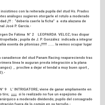
insistimos con la reiterada pupila del stud Hs. Prados
es análogos sugieren otorgarle el rotulo a moderado
erdad ¡!!! : “debería caerle la ficha” a esta alazana de
al José P. García.-
d Virgen De Fátima N° 2 LEOPARDA VELOZ; tras dispar
tropellada ; pupila de J. P. González indicada a integrar
ñía exenta de pitonisas ¡!!!!!! ……. la vemos ocupar lugar
la canadiense del stud Panam Racing reapareciendo tras
primera línea le auguran presta integración a la plana
ngos) , proclive a dejar el tendal a muy buen sport ,
2).-
l N° 9 L’ INTRIGATORE; viene de ganar ampliamente en
iro; ¡¡¡¡¡¡ si lo realizado no fue un espejismo de
t jerárquico a moderado dividendo; pupilo del consagrado
stración fuera de lo común en su terruño.-