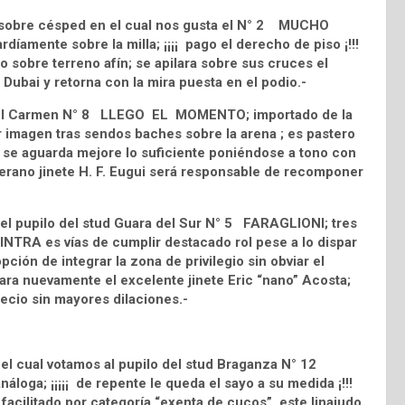
 sobre césped en el cual nos gusta el N° 2 MUCHO
amente sobre la milla; ¡¡¡¡ pago el derecho de piso ¡!!!
 sobre terreno afín; se apilara sobre sus cruces el
 Dubai y retorna con la mira puesta en el podio.-
ud El Carmen N° 8 LLEGO EL MOMENTO; importado de la
r imagen tras sendos baches sobre la arena ; es pastero
l se aguarda mejore lo suficiente poniéndose a tono con
terano jinete H. F. Eugui será responsable de recomponer
 el pupilo del stud Guara del Sur N° 5 FARAGLIONI; tres
INTRA es vías de cumplir destacado rol pese a lo dispar
pción de integrar la zona de privilegio sin obviar el
ara nuevamente el excelente jinete Eric “nano” Acosta;
ecio sin mayores dilaciones.-
 el cual votamos al pupilo del stud Braganza N° 12
oga; ¡¡¡¡¡ de repente le queda el sayo a su medida ¡!!!
 facilitado por categoría “exenta de cucos” este linajudo