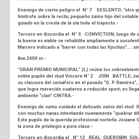
Enemigo de cierto peligro el N° 7 EESLENTO; “otro que 
limítrofe sobre la recta; pequeño zaino hijo del notabl
guiado en la cresta de la ola todo el trayecto.-
Tercero en discordia el N° 5 CONVICTION; luego de un n
la buena es viable se rehabilite ampliamente a suculen
Marrero indicado a “barrer con todas las fijochas”…. sin
8va.2400 m.-
“GRAN PREMIO MUNICIPAL” (L) reúne los sobrevivientes
noble pupilo del stud Vincere N° 2 JOIN BATTLE; zai
su clausura del semáforo en el pasado “G. P. Ramírez”,
que logre merecido cuaterno a reducido sport; es llega
ambiente “clan” CINTRA.-
Enemigo de sumo cuidado el delicado zaino del stud
con muchas nanas intentando nuevamente “quebrar dilatad
Este pupilo de la querida profesional norteña Josiane 
la zona de privilegio a pura clase.-
Tercero en discordia el N° 12 REAL QUEROBIN GOLD ; 