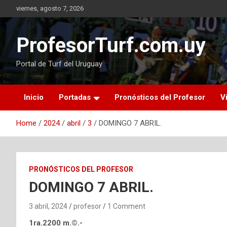
Skip
viernes, agosto 7, 2026
to
content
ProfesorTurf.com.uy
Portal de Turf del Uruguay
Inicio
Portadas
Pronósticos del Profesor
V
Home
2024
abril
3
DOMINGO 7 ABRIL.
PRONÓSTICOS DEL PROFESOR
DOMINGO 7 ABRIL.
3 abril, 2024
profesor
1 Comment
1ra.2200 m.©.-