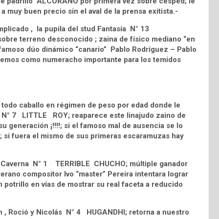
table padrillo ALCORANO por primera vez sobre césped; le
 muy buen precio sin el aval de la prensa exitista.-
plicado , la pupila del stud Fantasía N° 13
obre terreno desconocido ; zaina de físico mediano “en
el famoso dúo dinámico “canario” Pablo Rodríguez – Pablo
a vemos como numeracho importante para los temidos
odo caballo en régimen de peso por edad donde le
da N° 7 LITTLE ROY; reaparece este linajudo zaino de
su generación ¡!!!!; si el famoso mal de ausencia se lo
; si fuera el mismo de sus primeras escaramuzas hay
 El Caverna N° 1 TERRIBLE CHUCHO; múltiple ganador
erano compositor Ivo “master” Pereira intentara lograr
potrillo en vías de mostrar su real faceta a reducido
uín , Roció y Nicolás N° 4 HUGANDHI; retorna a nuestro