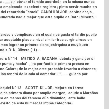
 ; ¡¡¡¡¡ sin obviar el temido acordeón en la misma nunca
diana empleando excelente registro ; pinto servir mucho en
o del recordado “crack” GANDHI DI JOB se vino abajo ,
unerado nadie mejor que este pupilo de Darci Minetto.-
roso y complicado en el cual nos gusta el tardío pupilo
ceptable place a nivel similar tras surgir airoso en
vemos lograr su primera diana jerárquica a muy buen
iz B .N. Olivera (-1).-
s Rohers N° 14 METIDO A BACANA debuta y gana por un
unta y hacha” , ira por factible primera presea en
 Gulart ; de lo mejor este probable favorito a vintenes ;
los tendrá de la sala al comedor ¡!!!! …… guiado por
bi Ezequiel N° 13 SCOTT DI JOB; mejoro en forma
erecida primera diana por amplio margen; acude a Maroñas
sico en manos del famoso dúo dinámico; ante baile
revisto de esta numerosa ínfima categoría.-