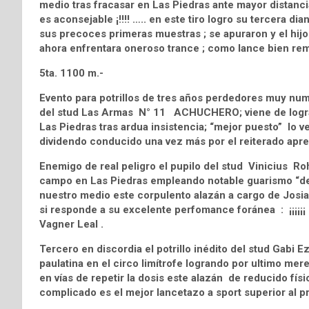
medio tras fracasar en Las Piedras ante mayor distancia
es aconsejable ¡!!!! ….. en este tiro logro su tercera 
sus precoces primeras muestras ; se apuraron y el hij
ahora enfrentara oneroso trance ; como lance bien rem
5ta. 1100 m.-
Evento para potrillos de tres años perdedores muy nume
del stud Las Armas N° 11 ACHUCHERO; viene de lograr a
Las Piedras tras ardua insistencia; “mejor puesto” lo 
dividendo conducido una vez más por el reiterado aprend
Enemigo de real peligro el pupilo del stud Viniciu
campo en Las Piedras empleando notable guarismo “de p
nuestro medio este corpulento alazán a cargo de Josiane
si responde a su excelente perfomance foránea : ¡¡¡¡¡¡ 
Vagner Leal .
Tercero en discordia el potrillo inédito del stud Ga
paulatina en el circo limítrofe logrando por ultimo m
en vías de repetir la dosis este alazán de reducido fí
complicado es el mejor lancetazo a sport superior al p