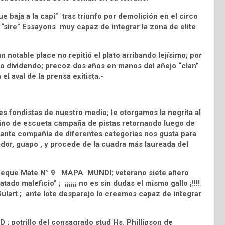
baja a la capi” tras triunfo por demolición en el circo
e “sire” Essayons muy capaz de integrar la zona de elite
otable place no repitió el plato arribando lejísimo; por
to dividendo; precoz dos años en manos del añejo “clan”
 el aval de la prensa exitista.-
 fondistas de nuestro medio; le otorgamos la negrita al
no de escueta campaña de pistas retornando luego de
 ante compañía de diferentes categorías nos gusta para
dor, guapo , y procede de la cuadra más laureada del
 Xeque Mate N° 9 MAPA MUNDI; veterano siete añero
o maleficio” ; ¡¡¡¡¡¡ no es sin dudas el mismo gallo ¡!!!!
Gulart ; ante lote desparejo lo creemos capaz de integrar
potrillo del consagrado stud Hs. Phillipson de