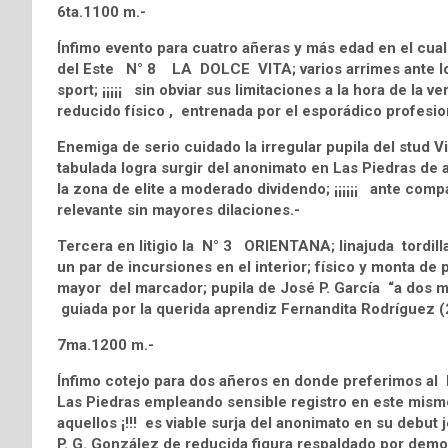
6ta.1100 m.-
Ínfimo evento para cuatro añeras y más edad en el cual 
del Este N° 8 LA DOLCE VITA; varios arrimes ante lot
sport; ¡¡¡¡¡ sin obviar sus limitaciones a la hora de la v
reducido físico , entrenada por el esporádico profesion
Enemiga de serio cuidado la irregular pupila del stu
tabulada logra surgir del anonimato en Las Piedras de a
la zona de elite a moderado dividendo; ¡¡¡¡¡¡ ante compa
relevante sin mayores dilaciones.-
Tercera en litigio la N° 3 ORIENTANA; linajuda tordil
un par de incursiones en el interior; físico y monta de 
mayor del marcador; pupila de José P. García “a dos ma
guiada por la querida aprendiz Fernandita Rodríguez (
7ma.1200 m.-
Ínfimo cotejo para dos añeros en donde preferimos a
Las Piedras empleando sensible registro en este mismo t
aquellos ¡!!! es viable surja del anonimato en su debu
P. G. González de reducida figura respaldado por demo