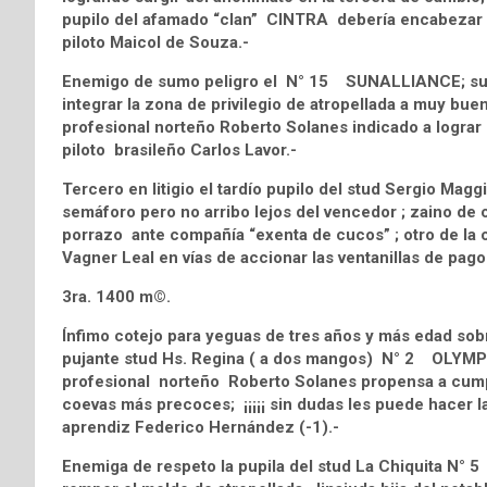
pupilo del afamado “clan” CINTRA debería encabezar 
piloto Maicol de Souza.-
Enemigo de sumo peligro el N° 15 SUNALLIANCE; su re
integrar la zona de privilegio de atropellada a muy bu
profesional norteño Roberto Solanes indicado a lograr 
piloto brasileño Carlos Lavor.-
Tercero en litigio el tardío pupilo del stud Sergio Ma
semáforo pero no arribo lejos del vencedor ; zaino de 
porrazo ante compañía “exenta de cucos” ; otro de la
Vagner Leal en vías de accionar las ventanillas de pag
3ra. 1400 m©.
Ínfimo cotejo para yeguas de tres años y más edad sobr
pujante stud Hs. Regina ( a dos mangos) N° 2 OLYMP
profesional norteño Roberto Solanes propensa a cumpli
coevas más precoces; ¡¡¡¡¡ sin dudas les puede hacer la 
aprendiz Federico Hernández (-1).-
Enemiga de respeto la pupila del stud La Chiquita N°