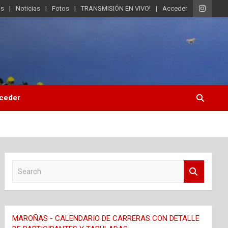
os
Noticias
Fotos
TRANSMISIÓN EN VIVO!
Acceder
ceder
S
e
a
r
c
MAROÑAS - CALENDARIO DE CARRERAS CON DETALLE
h