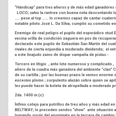
“Hándicap” para tres añeros y de más edad ganadores
LOCO; salvo la rantree con buena nota descontando tardí
….. pese al top …… lo creemos capaz de cantar cuaterno
notable piloto José L. Da Silva; cumplió su cometido en
Enemigo de real peligro el pupilo del esporádico st
vecina orilla de condición zaguera en pos de recupera
declarado este pupilo de Sebastián San Martin del cua
rivales de cierta enjundia a moderado dividendo; el ve
a este linajudo zaino de dispar campaña de pistas.-
Tercero en litigio , ante lote numeroso y complicado ,
añero de la cuadra más ganadora del ambiente “clan” C
de su cartilla ; por las buenas praxis le vemos enorme o
excesivo plomo ; corpulento alazán sobre quien se apil
les puede hacer la boleta de atropellada a moderado pr
2da. 1400 m.(c)
Ínfimo cotejo para potrillos de tres años y más edad en
BELTWAY; lo preceden sendos “show” ante situación anál
logrando surgir del anonimato en la tercera de cambio;