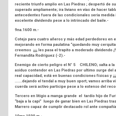
reciente triunfo amplio en Las Piedras ; despertó de su
superado ampliamente; ira liviano en vías de hacer t
antecedentes fuera de las condicionales seria medida 
excelente dividendo pese a lo intrincado del baile.-
9na.1600 m.-
Cotejo para cuatro añeros y más edad perdedores e
mejorando en forma paulatina “quedando muy cerquita d
creemos ¡¡¡¡ les pasa el trapito a moderado dividendo 
Fernandita Rodríguez (-2).-
Enemigo de cierto peligro el N° 5 CHILENO; salta a la m
asiduo contendor en Las Piedras por ultimo surge del a
real capacidad; está en buenas condiciones físicas y ¡¡¡
…….dejando el tendal a muy buen sport; vamos arriba vi
cuerda será activo participe pese a lo extenso del reco
Tercero en litigio a manga grande el tardío hijo d
“baja a la capi” luego de ganar bien en Las Piedras tra
Marrero capaz de cumplir destacado rol ante compañía m