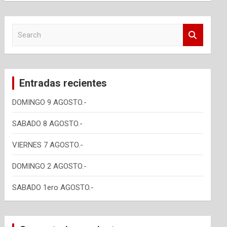
S
e
a
r
c
Entradas recientes
h
DOMINGO 9 AGOSTO.-
SABADO 8 AGOSTO.-
VIERNES 7 AGOSTO.-
DOMINGO 2 AGOSTO.-
SABADO 1ero AGOSTO.-