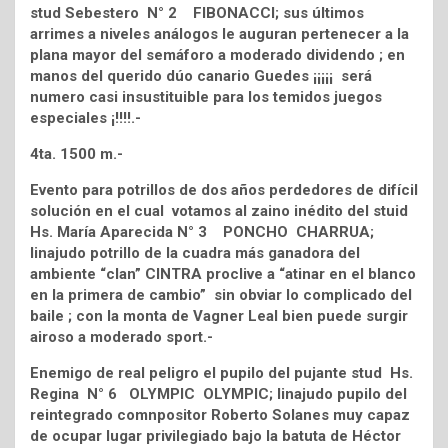
stud Sebestero N° 2 FIBONACCI; sus últimos
arrimes a niveles análogos le auguran pertenecer a la
plana mayor del semáforo a moderado dividendo ; en
manos del querido dúo canario Guedes ¡¡¡¡¡ será
numero casi insustituible para los temidos juegos
especiales ¡!!!!.-
4ta. 1500 m.-
Evento para potrillos de dos años perdedores de difícil
solución en el cual votamos al zaino inédito del stuid
Hs. María Aparecida N° 3 PONCHO CHARRUA;
linajudo potrillo de la cuadra más ganadora del
ambiente “clan” CINTRA proclive a “atinar en el blanco
en la primera de cambio” sin obviar lo complicado del
baile ; con la monta de Vagner Leal bien puede surgir
airoso a moderado sport.-
Enemigo de real peligro el pupilo del pujante stud Hs.
Regina N° 6 OLYMPIC OLYMPIC; linajudo pupilo del
reintegrado comnpositor Roberto Solanes muy capaz
de ocupar lugar privilegiado bajo la batuta de Héctor