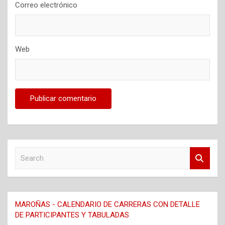
Correo electrónico
Web
S
e
a
r
c
MAROÑAS - CALENDARIO DE CARRERAS CON DETALLE
h
DE PARTICIPANTES Y TABULADAS