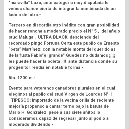
“maravilla” Lazo; ante categoría muy disputada le
vemos chance cierta de integrar la combinada de un
lado o del otro.-
Tercero en discordia otro inédito con gran posibilidad
de hacer roncha a moderado precio el N° 5 , del añejo
stud Maluga , ULTRA BLACK; desciende del
recordado pingo Fortuna Certa este pupilo de Ernesto
“peta” Martínez; con la notable monta del querido as
de la fusta Fabio”el grande” Guedes no dudamos ¡¡¡¡¡
les puede hacer la boleta ¡!!! ante distancia donde su
progenitor rendía en notable forma.-
5ta. 1200 m.-
Evento para veteranos ganadores plurales en el cual
elegimos al pupilo del stud Virgen de Lourdes N° 1
TIPESCO; importado de la vecina orilla de reciente
mejoría propenso a cantar terno bajo la batuta de
Mario H. González; pese a sus siete añitos lo
consideramos capaz de regresar junto al podio a
moderado dividendo.-