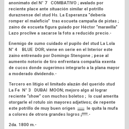
anonimato del N° 7 COMBATIVO ; avalado por
reciente place ante situación similar el potrillo
duraznense del stud Hs. La Esperanza “debería
romper el maleficio” tras escueta campaña de pistas ;
zaino de escueta figura guiado por Héctor “maravilla”
Lazo proclive a sacarse la foto a reducido precio.-
Enemigo de sumo cuidado el pupilo del stud La Lola
N° 4 BLUE DOR; viene en serie en el Interior este
zaino entrenado por Domingo Stengone ; pese al
aumento notorio de tiro enfrentara compañía exenta
de cucos donde sugerimos integrarlo a la plana mayor
a moderado dividendo.-
Tercero en litigio el limitado alazán del querido stud
La Fe N° 3 DUBAI MOON; mejoro algo al lograr
reciente “show” con muchos boletos ; lo cual amerita
otorgarle el rotulo sin mayores adjetivos; de repente
este potrillo de muy buen origen ¡¡¡¡¡¡ le quita la mufa
a colores de otrora grandes logros ¡!!!!!.-
2da. 1800 m.-