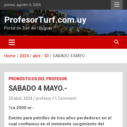
Skip
jueves, agosto 6, 2026
to
content
ProfesorTurf.com.uy
Portal de Turf del Uruguay
Home
2024
abril
30
SABADO 4 MAYO.-
PRONÓSTICOS DEL PROFESOR
SABADO 4 MAYO.-
30 abril, 2024
profesor
1 Comment
1ra.2000 m.-
Evento para potrillos de tres años perdedores en el
cual confiamos en el inminente surgimiento del