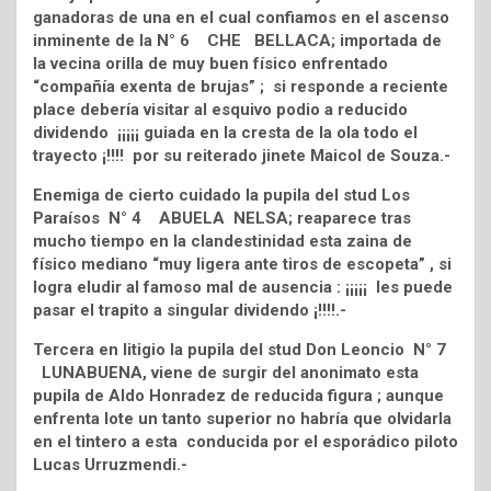
ganadoras de una en el cual confiamos en el ascenso
inminente de la N° 6 CHE BELLACA; importada de
la vecina orilla de muy buen físico enfrentado
“compañía exenta de brujas” ; si responde a reciente
place debería visitar al esquivo podio a reducido
dividendo ¡¡¡¡¡ guiada en la cresta de la ola todo el
trayecto ¡!!!! por su reiterado jinete Maicol de Souza.-
Enemiga de cierto cuidado la pupila del stud Los
Paraísos N° 4 ABUELA NELSA; reaparece tras
mucho tiempo en la clandestinidad esta zaina de
físico mediano “muy ligera ante tiros de escopeta” , si
logra eludir al famoso mal de ausencia : ¡¡¡¡¡ les puede
pasar el trapito a singular dividendo ¡!!!!.-
Tercera en litigio la pupila del stud Don Leoncio N° 7
LUNABUENA, viene de surgir del anonimato esta
pupila de Aldo Honradez de reducida figura ; aunque
enfrenta lote un tanto superior no habría que olvidarla
en el tintero a esta conducida por el esporádico piloto
Lucas Urruzmendi.-