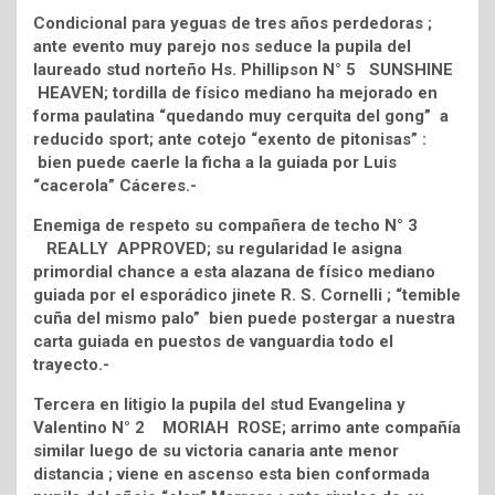
Condicional para yeguas de tres años perdedoras ;
ante evento muy parejo nos seduce la pupila del
laureado stud norteño Hs. Phillipson N° 5 SUNSHINE
HEAVEN; tordilla de físico mediano ha mejorado en
forma paulatina “quedando muy cerquita del gong” a
reducido sport; ante cotejo “exento de pitonisas” :
bien puede caerle la ficha a la guiada por Luis
“cacerola” Cáceres.-
Enemiga de respeto su compañera de techo N° 3
REALLY APPROVED; su regularidad le asigna
primordial chance a esta alazana de físico mediano
guiada por el esporádico jinete R. S. Cornelli ; “temible
cuña del mismo palo” bien puede postergar a nuestra
carta guiada en puestos de vanguardia todo el
trayecto.-
Tercera en litigio la pupila del stud Evangelina y
Valentino N° 2 MORIAH ROSE; arrimo ante compañía
similar luego de su victoria canaria ante menor
distancia ; viene en ascenso esta bien conformada