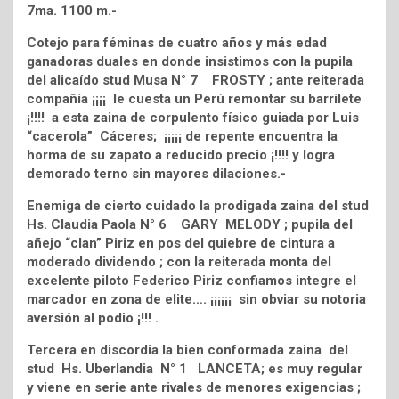
7ma. 1100 m.-
Cotejo para féminas de cuatro años y más edad
ganadoras duales en donde insistimos con la pupila
del alicaído stud Musa N° 7 FROSTY ; ante reiterada
compañía ¡¡¡¡ le cuesta un Perú remontar su barrilete
¡!!!! a esta zaina de corpulento físico guiada por Luis
“cacerola” Cáceres; ¡¡¡¡¡ de repente encuentra la
horma de su zapato a reducido precio ¡!!!! y logra
demorado terno sin mayores dilaciones.-
Enemiga de cierto cuidado la prodigada zaina del stud
Hs. Claudia Paola N° 6 GARY MELODY ; pupila del
añejo “clan” Piriz en pos del quiebre de cintura a
moderado dividendo ; con la reiterada monta del
excelente piloto Federico Piriz confiamos integre el
marcador en zona de elite…. ¡¡¡¡¡¡ sin obviar su notoria
aversión al podio ¡!!! .
Tercera en discordia la bien conformada zaina del
stud Hs. Uberlandia N° 1 LANCETA; es muy regular
y viene en serie ante rivales de menores exigencias ;