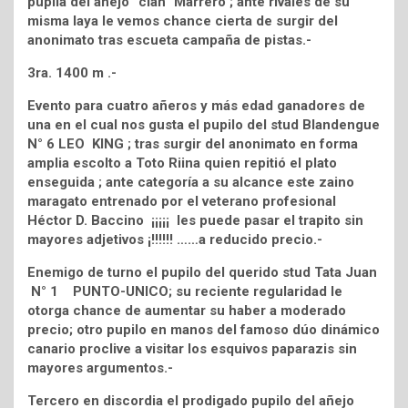
pupila del añejo “clan” Marrero ; ante rivales de su
misma laya le vemos chance cierta de surgir del
anonimato tras escueta campaña de pistas.-
3ra. 1400 m .-
Evento para cuatro añeros y más edad ganadores de
una en el cual nos gusta el pupilo del stud Blandengue
N° 6 LEO KING ; tras surgir del anonimato en forma
amplia escolto a Toto Riina quien repitió el plato
enseguida ; ante categoría a su alcance este zaino
maragato entrenado por el veterano profesional
Héctor D. Baccino ¡¡¡¡¡ les puede pasar el trapito sin
mayores adjetivos ¡!!!!!! ……a reducido precio.-
Enemigo de turno el pupilo del querido stud Tata Juan
N° 1 PUNTO-UNICO; su reciente regularidad le
otorga chance de aumentar su haber a moderado
precio; otro pupilo en manos del famoso dúo dinámico
canario proclive a visitar los esquivos paparazis sin
mayores argumentos.-
Tercero en discordia el prodigado pupilo del añejo