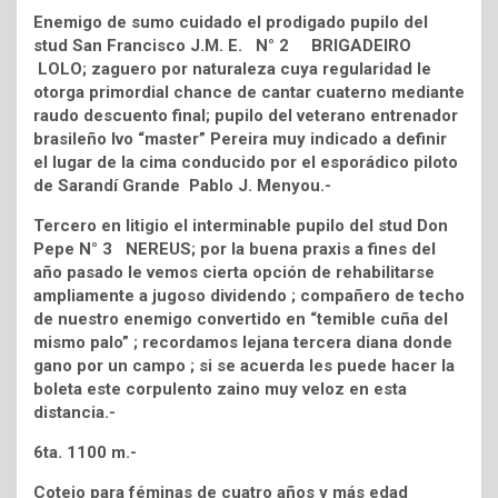
Enemigo de sumo cuidado el prodigado pupilo del
stud San Francisco J.M. E. N° 2 BRIGADEIRO
LOLO; zaguero por naturaleza cuya regularidad le
otorga primordial chance de cantar cuaterno mediante
raudo descuento final; pupilo del veterano entrenador
brasileño Ivo “master” Pereira muy indicado a definir
el lugar de la cima conducido por el esporádico piloto
de Sarandí Grande Pablo J. Menyou.-
Tercero en litigio el interminable pupilo del stud Don
Pepe N° 3 NEREUS; por la buena praxis a fines del
año pasado le vemos cierta opción de rehabilitarse
ampliamente a jugoso dividendo ; compañero de techo
de nuestro enemigo convertido en “temible cuña del
mismo palo” ; recordamos lejana tercera diana donde
gano por un campo ; si se acuerda les puede hacer la
boleta este corpulento zaino muy veloz en esta
distancia.-
6ta. 1100 m.-
Cotejo para féminas de cuatro años y más edad